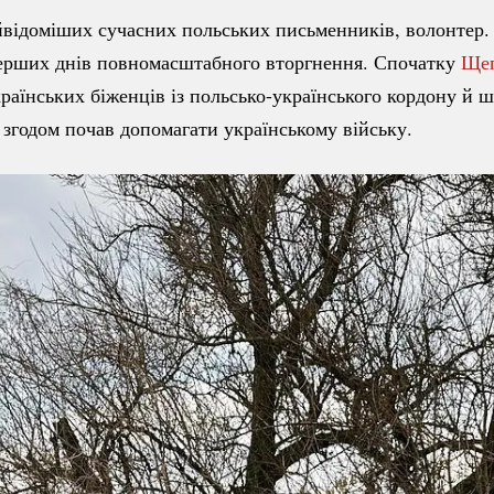
йвідоміших сучасних польських письменників, волонтер.
перших днів повномасштабного вторгнення. Спочатку
Щеп
країнських біженців із
польсько-українського
кордону й ш
 згодом почав допомагати українському війську.