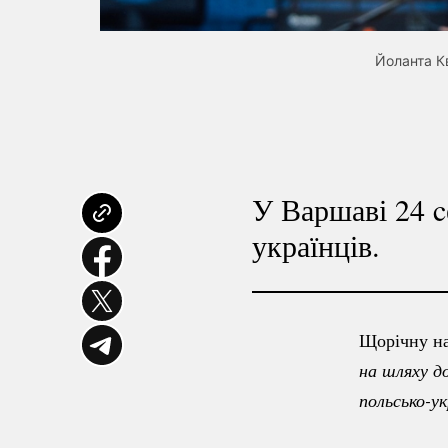
Йоланта Кв
У Варшаві 24 c
українців.
Щорічну н
польсько-ук