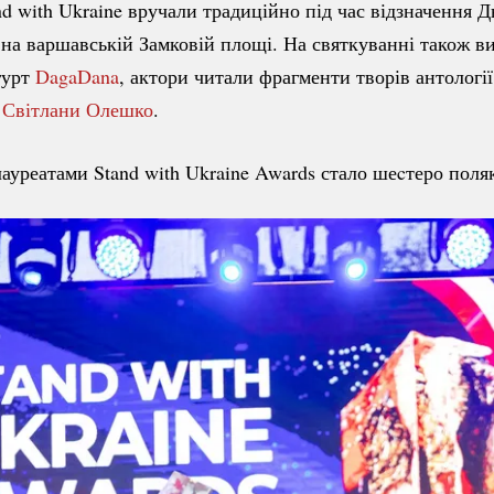
nd with Ukraine вручали традиційно під час відзначення Д
на варшавській Замковій площі. На святкуванні також в
гурт
DagaDana
, актори читали фрагменти творів антологі
і
Світлани Олешко
.
ауреатами Stand with Ukraine Awards стало шеcтеро поляк