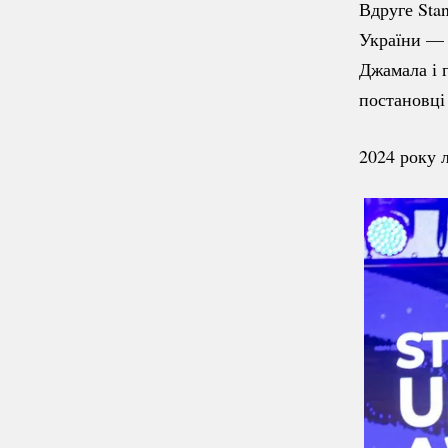
Вдруге Sta
України — 
Джамала і 
постановц
2024 року л