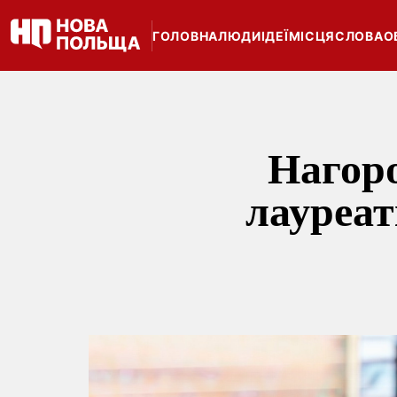
ГОЛОВНА
ЛЮДИ
ІДЕЇ
МІСЦЯ
СЛОВА
О
Нагоро
лауреат