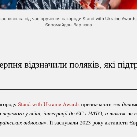
аснєвська під час вручення нагороди Stand with Ukraine Award
Євромайдан-Варшава
ерпня відзначили поляків, які під
агороду
Stand with Ukraine Awards
призначають
«за допомо
раїнських
 відносин»
. Її заснували 2023 року активісти Є