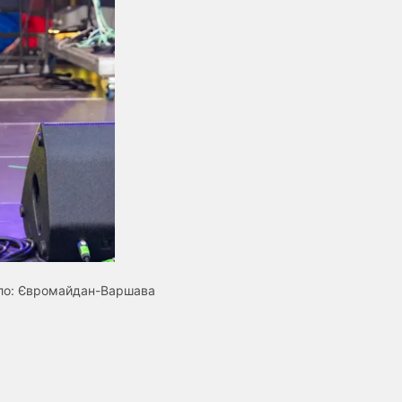
ло:
Євромайдан-Варшава