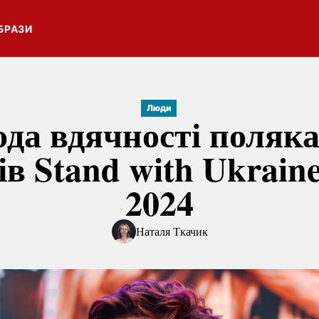
БРАЗИ
Люди
да вдячності поляк
ів Stand with Ukrain
2024
Наталя Ткачик