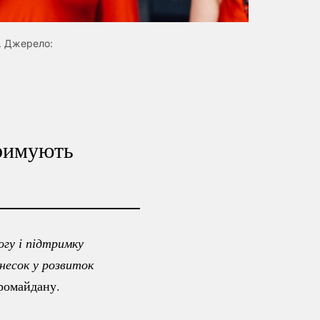
s. Джерело:
тримують
гу і підтримку 
на шляху до перемоги у війні, інтеграції до ЄС і НАТО, а також за внесок у розвиток 
вромайдану.