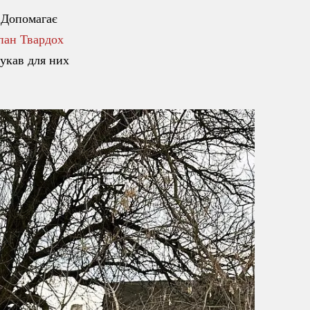
 Допомагає
ан Твардох
укав для них