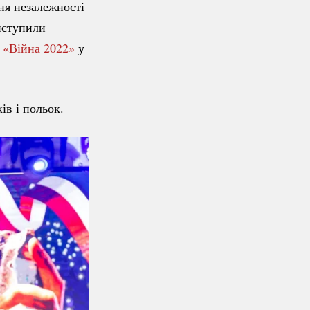
ня незалежності
иступили
ї
«Війна 2022»
у
ів і польок.