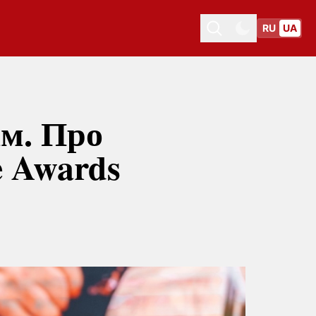
RU
UA
Toggle theme
Toggle theme
ам. Про
e Awards