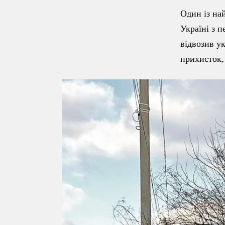
Один із на
Україні з 
відвозив у
прихисток,