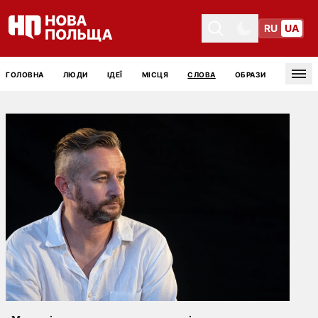
RU
UA
Toggle theme
Toggle theme
ГОЛОВНА
ЛЮДИ
ІДЕЇ
МІСЦЯ
СЛОВА
ОБРАЗИ
Tog