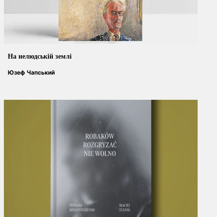
На нелюдській землі
Юзеф Чапський