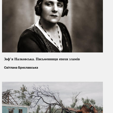
Зоф’я Налковська. Письменниця епохи зламів
Світлана Бреславська