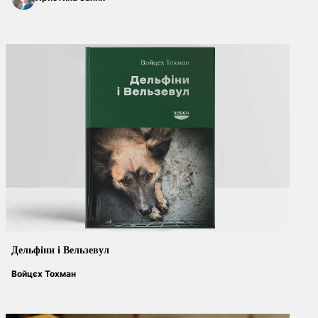
Дельфіни і Вельзевул
Войцєх Тохман