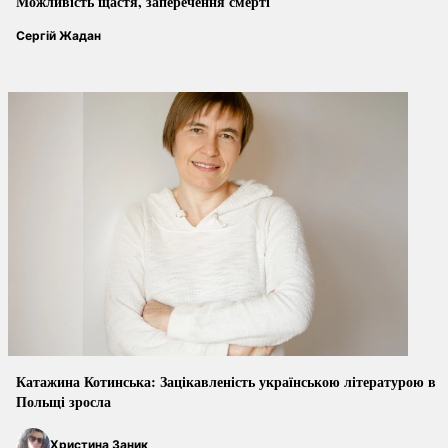
Можливість щастя, заперечення смерті
Сергій Жадан
Катажина Котинська: Зацікавленість українською літературою в
Польщі зросла
Христина Заник