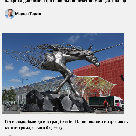
Фабрика дипломів. Про найбільший освітній скандал Польщі
Марцін Терлік
Від велодоріжок до кастрації котів. На що поляки витрачають
кошти громадського бюджету