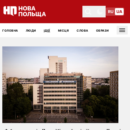
RU
UA
Toggle theme
Toggle theme
ГОЛОВНА
ЛЮДИ
ІДЕЇ
МІСЦЯ
СЛОВА
ОБРАЗИ
Tog