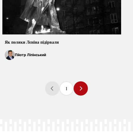
Як поляки Лєніна підірвали
Пйотр Ліпінський
1