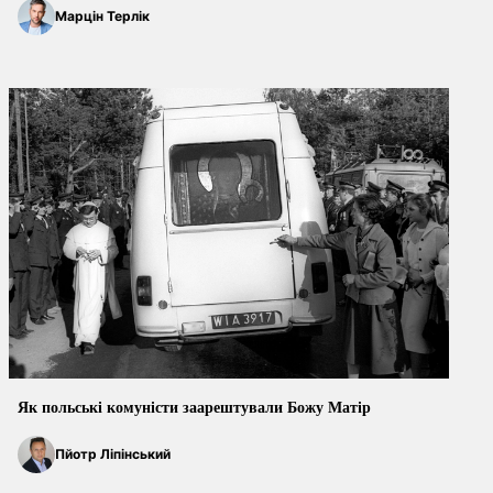
Марцін Терлік
Як польські комуністи заарештували Божу Матір
Пйотр Ліпінський