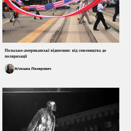
Польсько-американські
відносини: від союзництва до
поляризації
Аґнєшка Ліхнерович