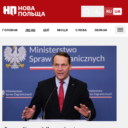
RU
UA
Toggle theme
Toggle theme
ГОЛОВНА
ЛЮДИ
ІДЕЇ
МІСЦЯ
СЛОВА
ОБРАЗИ
Tog