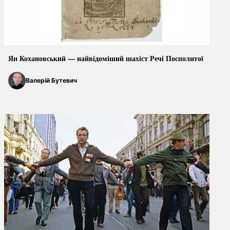
Ян Кохановський — найвідоміший шахіст Речі Посполитої
Валерій Бутевич