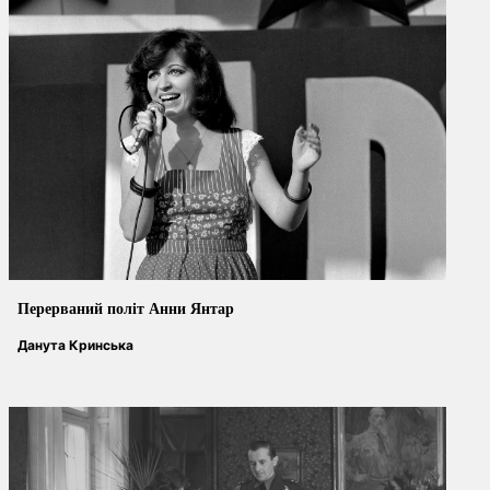
Перерваний політ Анни Янтар
Данута Кринська