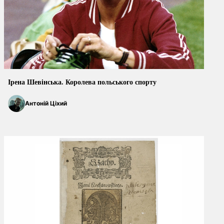
Ірена Шевінська. Королева польського спорту
Антоній Ціхий