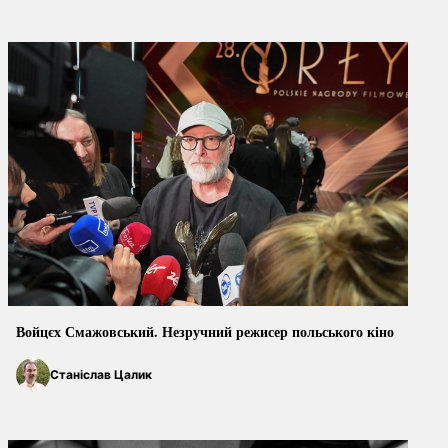
Войцєх Смажовський. Незручний режисер польського кіно
Станіслав Цалик