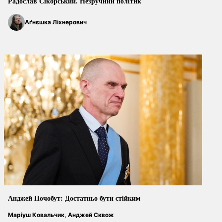
Радослав Сікорський. Незручний політик
Аґнєшка Ліхнерович
Анджей Почобут: Достатньо бути стійким
Маріуш Ковальчик, Анджей Сквож