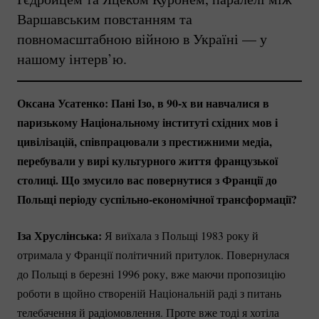
Варшавським повстанням та
повномасштабною війною в Україні — у
нашому інтерв’ю.
Оксана Усатенко: Пані Ізо, в 90-х ви навчалися в
паризькому Національному інституті східних мов і
цивілізацій, співпрацювали з престижними медіа,
перебували у вирі культурного життя французької
столиці. Що змусило вас повернутися з Франції до
Польщі періоду
суспільно-економічної
трансформації?
Іза Хруслінська:
Я виїхала з Польщі 1983 року й
отримала у Франції політичний притулок. Повернулася
до Польщі в березні 1996 року, вже маючи пропозицію
роботи в щойно створеній Національній раді з питань
телебачення й радіомовлення. Проте вже тоді я хотіла