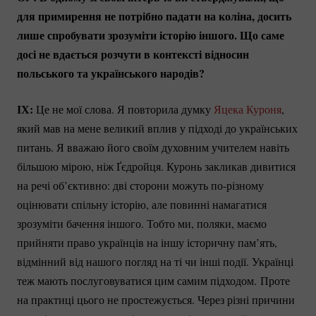
для примирення не потрібно падати на коліна, досить
лише спробувати зрозуміти історію іншого. Що саме
досі не вдається розчути в контексті відносин
польського та українського народів?
ІХ:
Це не мої слова. Я повторила думку
Яцека Куроня
,
який мав на мене великий вплив у підході до українських
питань. Я вважаю його своїм духовним учителем навіть
більшою мірою, ніж Ґєдройця. Куронь закликав дивитися
на речі об’єктивно: дві сторони можуть
по-різному
оцінювати спільну історію, але повинні намагатися
зрозуміти бачення іншого. Тобто ми, поляки, маємо
прийняти право українців на іншу історичну пам’ять,
відмінний від нашого погляд на ті чи інші події. Українці
теж мають послуговуватися цим самим підходом. Проте
на практиці цього не простежується. Через різні причини