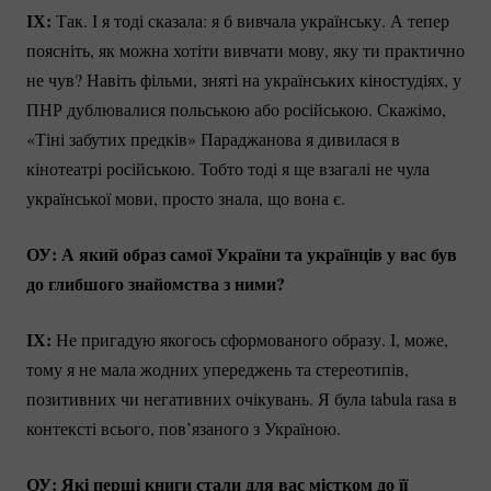
ІХ:
Так. І я тоді сказала: я б вивчала українську. А тепер
поясніть, як можна хотіти вивчати мову, яку ти практично
не чув? Навіть фільми, зняті на українських кіностудіях, у
ПНР дублювалися польською або російською. Скажімо,
«Тіні забутих предків» Параджанова я дивилася в
кінотеатрі російською. Тобто тоді я ще взагалі не чула
української мови, просто знала, що вона є.
ОУ: А який образ самої України та українців у вас був
до глибшого знайомства з ними?
ІХ:
Не пригадую якогось сформованого образу. І, може,
тому я не мала жодних упереджень та стереотипів,
позитивних чи негативних очікувань. Я була tabula rasa в
контексті всього, пов’язаного з Україною.
ОУ: Які перші книги стали для вас містком до її