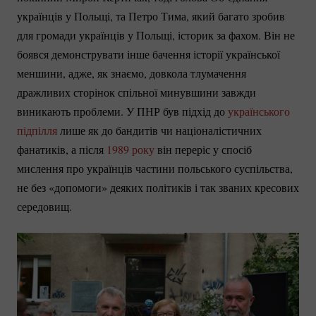
українців у Польщі, та Петро Тима, який багато зробив
для громади українців у Польщі, історик за фахом. Він не
боявся демонструвати інше бачення історії української
меншини, адже, як знаємо, довкола тлумачення
дражливих сторінок спільної минувшини завжди
виникають проблеми. У ПНР був підхід до
українського
підпілля
лише як до бандитів чи націоналістичних
фанатиків, а після
1989 року
він переріс у спосіб
мислення про українців частини польського суспільства,
не без «допомоги» деяких політиків і так званих кресових
середовищ.