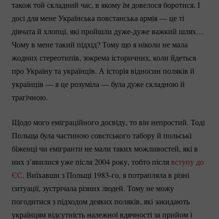
також той складний час, в якому їм довелося боротися. І
досі для мене Українська повстанська армія — це ті
дівчата й хлопці, які пройшли
дуже-дуже
важкий шлях…
Чому в мене такий підхід? Тому що я ніколи не мала
жодних стереотипів, зокрема історичних, коли йдеться
про Україну та українців. А історія відносин поляків й
українців — я це розуміла — була дуже складною й
трагічною.
Щодо мого еміграційного досвіду, то він непростий. Тоді
Польща була частиною совєтського табору й польські
біженці чи емігранти не мали таких можливостей, які в
них з’явилися уже після 2004 року, тобто після
вступу до
ЄС
. Виїхавши з Польщі
1983-го
, я потрапляла в різні
ситуації, зустрічала різних людей. Тому не можу
погодитися з підходом деяких поляків, які закидають
українцям відсутність належної вдячності за прийом і