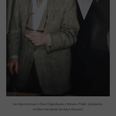
Іза Хруслінська з Єжи Ґєдройцем у
Мезон-Ляфіт.
Джерело:
особистий архів Ізи Хруслінської