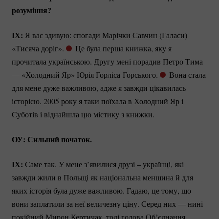
розуміння?
ІХ:
Я вас здивую: спогади Марічки Савчин (Галаси)
«Тисяча доріг».
Це була перша книжка, яку я
прочитала українською. Другу мені порадив Петро Тима
— «Холодний Яр» Юрія
Горліса-Горського.
Вона стала
для мене дуже важливою, адже я завжди цікавилась
історією. 2005 року я таки поїхала в Холодний Яр і
Суботів і віднайшла цю містику з книжки.
ОУ: Сильний початок.
ІХ:
Саме так. У мене з’явилися друзі – українці, які
завжди жили в Польщі як національна меншина й для
яких історія була дуже важливою. Гадаю, це тому, що
вони заплатили за неї величезну ціну. Серед них — нині
покійний Мирон Кертичак, тоді голова Обʼєднання