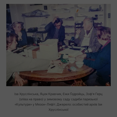
Іза Хруслінська, Яцек Кравчик, Єжи Ґєдройць, Зоф'я Герц
(зліва на право) у зимовому саду садиби паризької
«Культури» у
Мезон-Ляфіт.
Джерело: особистий архів Ізи
Хруслінської