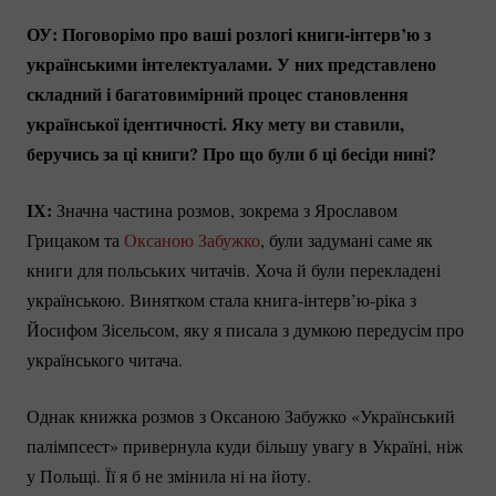
ОУ: Поговорімо про ваші розлогі
книги-інтерв’ю
з
українськими інтелектуалами. У них представлено
складний і багатовимірний процес становлення
української ідентичності. Яку мету ви ставили,
беручись за ці книги? Про що були б ці бесіди нині?
ІХ:
Значна частина розмов, зокрема з Ярославом
Грицаком та
Оксаною Забужко
, були задумані саме як
книги для польських читачів. Хоча й були перекладені
українською. Винятком стала
книга-інтерв’ю-ріка
з
Йосифом Зісельсом, яку я писала з думкою передусім про
українського читача.
Однак книжка розмов з Оксаною Забужко «Український
палімпсест» привернула куди більшу увагу в Україні, ніж
у Польщі. Її я б не змінила ні на йоту.