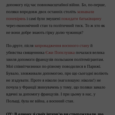
допомогу під час повномасштабної війни. Бо,
по-перше
,
поляки впродовж двох останніх століть
зазнавали
поневірянь
і самі були змушені
покидати батьківщину
через економічний стан та політичний тиск. То ж хто як
не вони добре знають гірку долю чужинця?
По-друге
, після
запровадження воєнного стану
й
убивства священника
Єжи Попєлушка
почалася велика
хвиля допомоги французів польським політемігрантам.
Мої співвітчизники
по-різному
поводилися в Парижі.
Бувало, зловживали допомогою, про що сьогодні воліють
не згадувати. Проте я ніколи (наголошую: ніколи!) не
почула у Франції звинувачень у тому, що поляки замало
вдячні за допомогу французів. І при цьому в нас, у
Польщі, була не війна, а воєнний стан.
ОУ:
В одному зі своїх інтерв’ю ви стверджували, що