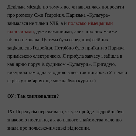
Декілька місяців по тому я все ж наважилася попросити
про розмову Єжи Ґєдройця. Паризька «Культура»
займалася не тільки УЛБ, а й
польсько-німецькими
відносинами
, дуже важливими, але я про них майже
нічого не знала. Ця тема була серед професійних
зацікавлень Ґєдройця. Потрібно було приїхати з Парижа
приміською електричкою. Я прибула завчасу і зайшла в
кав’ярню поруч із будинком «Культури». Пригадую,
викурила там одна за одною з десяток цигарок. (У ті часи
скрізь у кав’ярнях ще можна було курити.)
ОУ:
Так хвилювалися?
ІХ:
Передусім переживала, як усе пройде. Ґєдройць був
знаковою постаттю, а я до нашого знайомства мало що
знала про
польсько-німецькі
відносини.