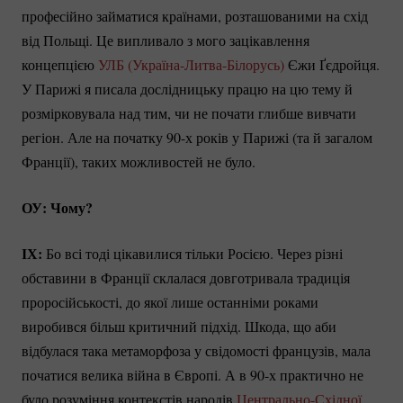
професійно займатися країнами, розташованими на схід
від Польщі. Це випливало з мого зацікавлення
концепцією
УЛБ
(Україна-Литва-Білорусь)
Єжи Ґєдройця.
У Парижі я писала дослідницьку працю на цю тему й
розмірковувала над тим, чи не почати глибше вивчати
регіон. Але на початку 90-х років у Парижі (та й загалом
Франції), таких можливостей не було.
ОУ: Чому?
ІХ:
Бо всі тоді цікавилися тільки Росією. Через різні
обставини в Франції склалася довготривала традиція
проросійськості, до якої лише останніми роками
виробився більш критичний підхід. Шкода, що аби
відбулася така метаморфоза у свідомості французів, мала
початися велика війна в Європі. А в 90-х практично не
було розуміння контекстів народів
Центрально-Східної