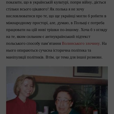
показати, що в українській культурі, попри війну, діється
стільки всього цікавого! Як полька я не хочу
висловлюватися про те, що ще українці могли б робити в
міжнародному просторі, але, думаю, в Польщі є потреба
працювати на цій ниві трішки
по-іншому.
Хоча б з огляду
на те, яким сильним є антиукраїнський підтекст
польського способу пам’ятання
Волинського злочину
. На
нього опираються сучасна історична політика та
маніпуляції політиків. Втім, це тема для іншої розмови.