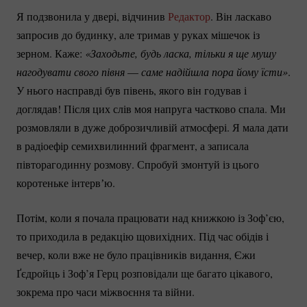
Я подзвонила у двері, відчинив
Редактор
. Він ласкаво
запросив до будинку, але тримав у руках мішечок із
зерном. Каже:
«Заходьте, будь ласка, тільки я ще мушу 
нагодувати свого півня 
—
саме надійшла пора йому їсти»
.
У нього насправді був півень, якого він годував і
доглядав! Після цих слів моя напруга частково спала. Ми
розмовляли в дуже доброзичливій атмосфері. Я мала дати
в радіоефір семихвилинний фрагмент, а записала
півторагодинну розмову. Спробуй змонтуй із цього
коротеньке інтервʼю.
Потім, коли я почала працювати над книжкою із Зоф’єю,
то приходила в редакцію щовихідних. Під час обідів і
вечер, коли вже не було працівників видання, Єжи
Ґєдройць і Зоф’я Герц розповідали ще багато цікавого,
зокрема про часи міжвоєння та війни.