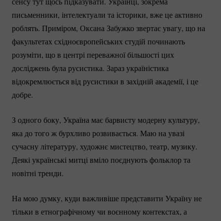
сенсу тут щось підказувати. Українці, зокрема
письменники, інтелектуали та історики, вже це активно
роблять. Приміром, Оксана Забужко звертає увагу, що на
факультетах східноєвропейських студій починають
розуміти, що в центрі переважної більшості цих
досліджень була русистика. Зараз україністика
відокремлюється від русистики в західній академії, і це
добре.
З одного боку, Україна має барвисту модерну культуру,
яка до того ж бурхливо розвивається. Маю на увазі
сучасну літературу, художнє мистецтво, театр, музику.
Деякі українські митці вміло поєднують фольклор та
новітні тренди.
На мою думку, куди важливіше представити Україну не
тільки в етнографічному чи воєнному контекстах, а