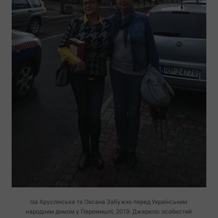
Іза Хруслінська та Оксана Забужко перед Українським
народним домом у Перемишлі, 2019. Джерело: особистий