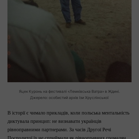
Яцек Куронь на фестивалі «Лемківська Ватра» в Ждині.
Джерело: особистий архів Ізи Хруслінської
В історії є чимало прикладів, коли польська ментальність
диктувала принцип: не визнавати українців
рівноправними партнерами. За часів Другої Речі
Посполитої їх не сприймали як рівноправних громадян.