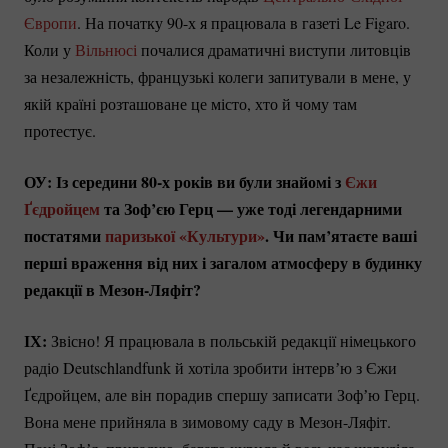
Європи
. На початку 90-х я працювала в газеті Le Figaro.
Коли у
Вільнюсі
почалися драматичні виступи литовців
за незалежність, французькі колеги запитували в мене, у
якій країні розташоване це місто, хто й чому там
протестує.
ОУ: Із середини 80-х років ви були знайомі з
Єжи
Ґєдройцем
та Зоф’єю Герц — уже тоді легендарними
постатями
паризької «Культури»
. Чи пам’ятаєте ваші
перші враження від них і загалом атмосферу в будинку
редакції в
Мезон-Ляфіт?
ІХ:
Звісно! Я працювала в польській редакції німецького
радіо Deutschlandfunk й хотіла зробити інтервʼю з Єжи
Ґєдройцем, але він порадив спершу записати Зофʼю Герц.
Вона мене прийняла в зимовому саду в
Мезон-Ляфіт.