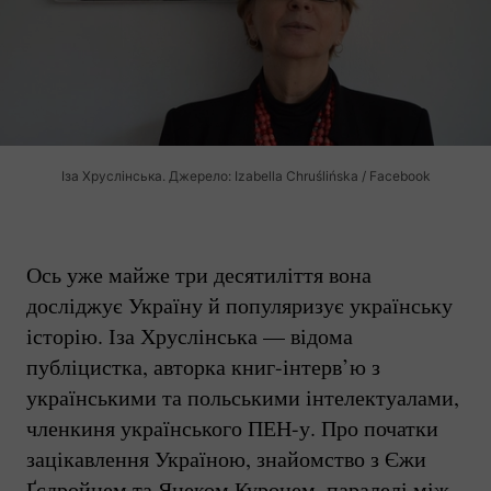
Іза Хруслінська. Джерело: Izabella Chruślińska / Facebook
Ось уже майже три десятиліття вона
досліджує Україну й популяризує українську
історію. Іза Хруслінська — відома
публіцистка, авторка
книг-інтерв’ю
з
українськими та польськими інтелектуалами,
членкиня українського
ПЕН-у.
Про початки
зацікавлення Україною, знайомство з Єжи
Ґєдройцем та Яцеком Куронем, паралелі між