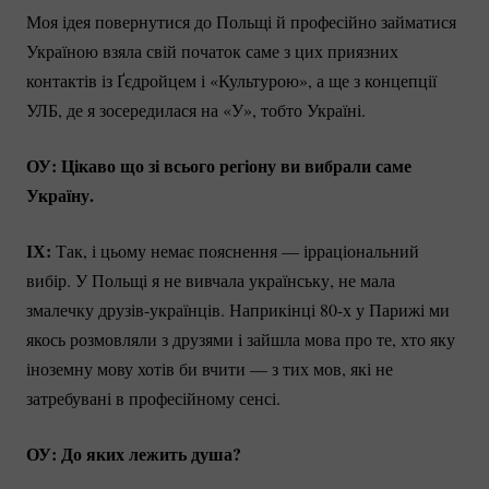
Моя ідея повернутися до Польщі й професійно займатися
Україною взяла свій початок саме з цих приязних
контактів із Ґєдройцем і «Культурою», а ще з концепції
УЛБ, де я зосередилася на «У», тобто Україні.
ОУ: Цікаво що зі всього регіону ви вибрали саме
Україну.
ІХ:
Так, і цьому немає пояснення — ірраціональний
вибір. У Польщі я не вивчала українську, не мала
змалечку
друзів-українців.
Наприкінці 80-х у Парижі ми
якось розмовляли з друзями і зайшла мова про те, хто яку
іноземну мову хотів би вчити — з тих мов, які не
затребувані в професійному сенсі.
ОУ: До яких лежить душа?