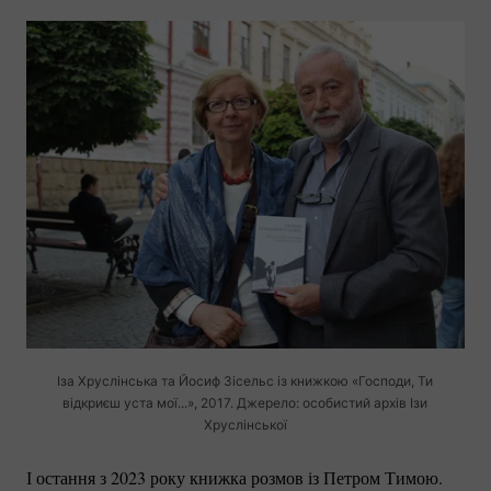
Іза Хруслінська та Йосиф Зісельс із книжкою «Господи, Ти
відкриєш уcта мої...», 2017. Джерело: особистий архів Ізи
Хруслінської
І остання з 2023 року книжка розмов із Петром Тимою.