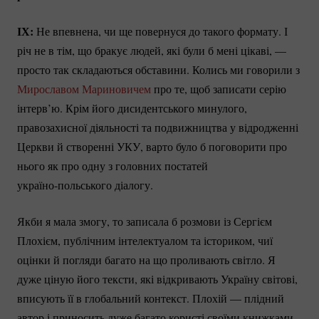
ІХ:
Не впевнена, чи ще повернуся до такого формату. І
річ не в тім, що бракує людей, які були б мені цікаві, —
просто так складаються обставини. Колись ми говорили з
Мирославом Мариновичем
про те, щоб записати серію
інтерв’ю. Крім його дисидентського минулого,
правозахисної діяльності та подвижництва у відродженні
Церкви й створенні УКУ, варто було б поговорити про
нього як про одну з головних постатей
україно-польського
діалогу.
Якби я мала змогу, то записала б розмови із Сергієм
Плохієм, публічним інтелектуалом та істориком, чиї
оцінки й погляди багато на що проливають світло. Я
дуже ціную його тексти, які відкривають Україну світові,
вписують її в глобальний контекст. Плохій — плідний
автор і приносить дуже багато користі своїми книжками.