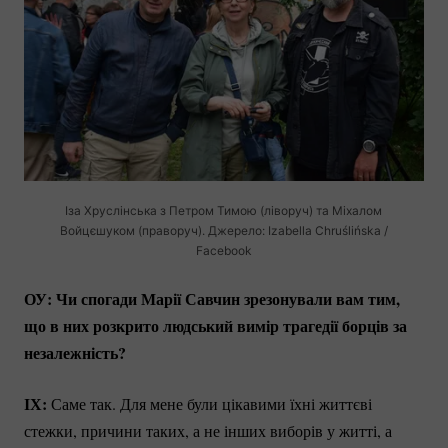
Іза Хруслінська з Петром Тимою (ліворуч) та Міхалом
Войцєшуком (праворуч). Джерело: Izabella Chruślińska /
Facebook
ОУ: Чи спогади Марії Савчин зрезонували вам тим,
що в них розкрито людський вимір трагедії борців за
незалежність?
ІХ:
Саме так. Для мене були цікавими їхні життєві
стежки, причини таких, а не інших виборів у житті, а