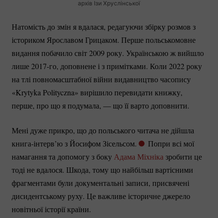
архів Ізи Хруслінської
Натомість до змін я вдалася, редагуючи збірку розмов з
істориком Ярославом Грицаком. Перше польськомовне
видання побачило світ 2009 року. Українською ж вийшло
лише
2017-го
, доповнене і з примітками. Коли 2022 року
на тлі повномасштабної війни видавництво часопису
«Krytyka Polityczna» вирішило перевидати книжку,
перше, про що я подумала, — що її варто доповнити.
Мені дуже прикро, що до польського читача не дійшла
книга-інтерв’ю
з Йосифом Зісельсом.
Попри всі мої
намагання та допомогу з боку
Адама Міхніка
зробити це
тоді не вдалося. Шкода, тому що найбільш вартісними
фрагментами були документальні записи, присвячені
дисидентському руху. Це важливе історичне джерело
новітньої історії країни.