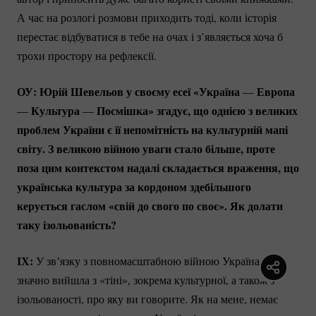
А час на розлогі розмови приходить тоді, коли історія
перестає відбуватися в тебе на очах і з’являється хоча б
трохи простору на рефлексії.
ОУ: Юрій Шевельов у своєму есеї «Україна
Европа
—
Культура
Посмішка» згадує, що однією з великих
—
—
проблем України є її непомітність на культурній мапі
світу. З великою війною уваги стало більше, проте
поза цим контекстом надалі складається враження, що
українська культура за кордоном здебільшого
керується гаслом «свій до свого по своє». Як долати
таку ізольованість?
ІХ:
У звʼязку з повномасштабною війною Україна вже
значно вийшла з «тіні», зокрема культурної, а також з
ізольованості, про яку ви говорите. Як на мене, немає