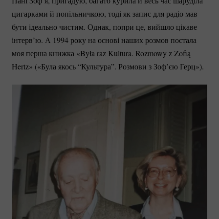
Пані Зофʼя, пригадую, багато курила й весь час шаруділа
цигарками й попільничкою, тоді як запис для радіо мав
бути ідеально чистим. Однак, попри це, вийшло цікаве
інтерв’ю. А 1994 року на основі наших розмов постала
моя перша книжка «Była raz Kultura. Rozmowy z Zofią
Hertz» («Була якось “Культура”. Розмови з Зоф’єю Герц»).