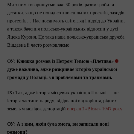
Ми з ним товаришуємо вже 30 років, разом зробили
десятки, якщо не понад сотню спільних проєктів, заходів,
протестів… Нас поєднують світогляд і підхід до України,
а також бачення
польсько-українських
відносин у дусі
Яцека Куроня. Це така наша
польсько-українська
дружба.
Віддавна й часто розмовляємо.
ОУ: Книжка розмов із Петром Тимою «Плетиво»
дуже важлива, адже розкриває історію української
громади у Польщі, з її проблемами та травмами.
ІХ:
Так, адже історія місцевих українців Польщі — це
історія частини народу, відірваної від коріння, рідних
земель унаслідок депортацій
операції «Вісла» 1947 року
.
ОУ: А з ким, якби була змога, ви записали нові
розмови?