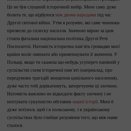
Це не був слушний історичний вибір. Мене саму дуже
болить те, що відбулося
між двома народами
під час
Другої світової війни. Утім я розумію, які саме чинники
призвели до сплеску насилля. Значною мірою за цим
стояла фатальна національна політика Другої Речі
Посполитої. Натомість історична пам’ять громадян моєї
країни воліє оминати або применшувати її значення. У
Польщі, якщо ти скажеш
що-небудь
усупереч панівній у
суспільстві схемі історичної пам’яті (наприклад, про
передумови трагедій знищення цивільного населення),
дуже часто тобі дорікатимуть, заперечуючи ці злочини.
Натомість важливо не відкидати факту злочину і не
нехтувати сукупністю обставин
нашої історії
. Мені б
дуже хотілося, щоб і в польському, і в українському
суспільствах було глибше розуміння того, що між нами
сталося.