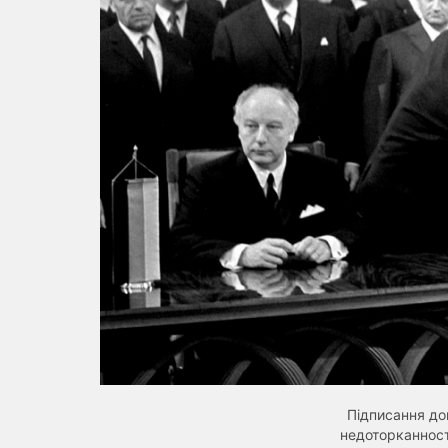
Підписання до
недоторканност