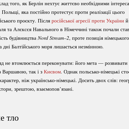
лад того, як Берлін нехтує життєво необхідними інтерес
й Польщі, яка постійно протестує проти реалізації цього
йського
проєкту. Після
російської агресії проти України
й
ля та Алєксєя Навального в Німеччині також почали ста
ість будівництва
Nord Stream–2
, проте позиція німецьког
а дні Балтійського моря лишається незмінною.
д не втомлюється переконувати: його мета — розвивати 
з Варшавою, так і з
Києвом
. Однак
польсько-німецькі
сто
характер, ніж
українсько-німецькі.
Досить двох слів: геог
актори, зрештою, взаємопов’язані.
е тло