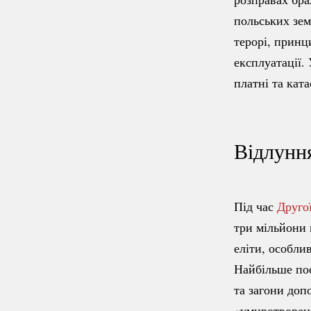
польських зем
терорі, принц
експлуатації.
платні та кат
Відлунн
Під час
Другої
три мільйони 
еліти, особли
Найбільше пос
та загони доп
«умиротворени