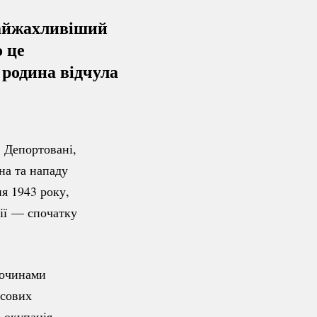
айжахливіший
о це
 родина відчула
. Депортовані,
на та нападу
я 1943 року,
ії
— спочатку
лочинами
асових
 окупація