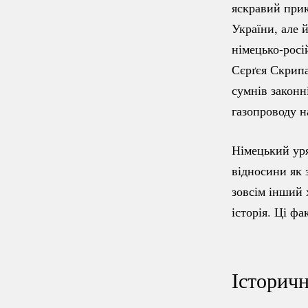
яскравий прик
України, але 
німецько-росі
Сєрґєя Скрипа
сумнів законн
газопроводу н
Німецький уря
відносини як 
зовсім інший 
історія. Ці ф
Історичн