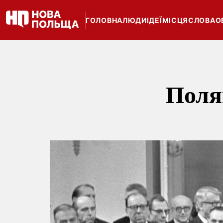
ГОЛОВНА
ЛЮДИ
ІДЕЇ
МІСЦЯ
СЛОВА
О
Поляк