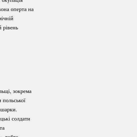
вона оперта на
мічній
й рівень
льщі, зокрема
 польської
рошарки.
ецькі солдати
та
», тобто