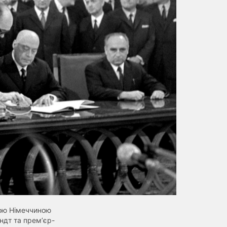
ною Німеччиною
ндт та премʼєр-