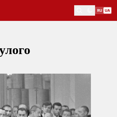
RU
UA
Toggle theme
Toggle theme
нулого