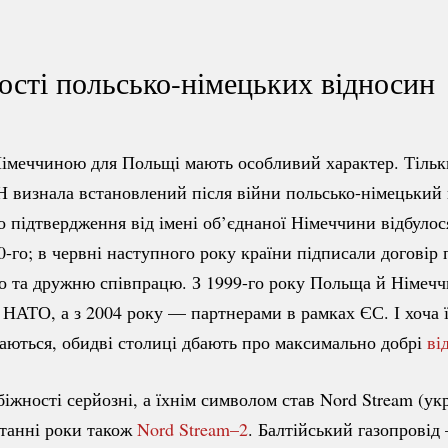
ості
польсько-німецьких
відносин
імеччиною для Польщі мають особливий характер. Тільки
Н визнала встановлений після війни
польсько-німецький
о підтвердження від імені об’єднаної Німеччини відбулос
0-го;
в червні наступного року країни підписали договір 
во та дружню співпрацю. З
1999-го
року Польща й Німечч
НАТО, а з 2004 року — партнерами в рамках ЄС. І хоча ї
гаються, обидві столиці дбають про максимально добрі
ві
біжності серйозні, а їхнім символом став Nord Stream (ук
останні роки також
Nord Stream–2
. Балтійський газопровід