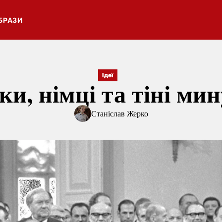
БРАЗИ
Ідеї
и, німці та тіні ми
Станіслав Жерко