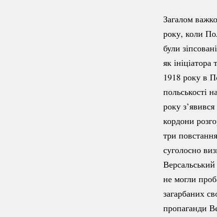
Загалом важк
року, коли По
були зіпсован
як ініціатора
1918 року в П
польськості н
року з’явився
кордони розго
три повстання 
суголосно виз
Версальський 
не могли проб
загарбаних св
пропаганди Ве