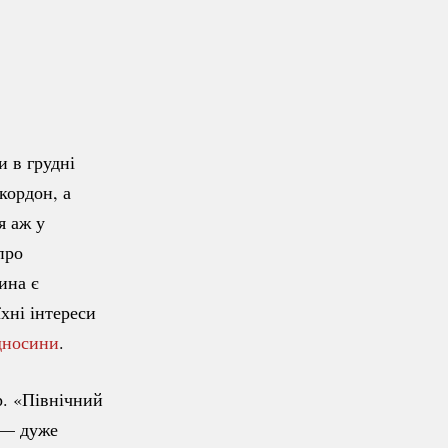
 в грудні
кордон, а
я аж у
про
ина є
хні інтереси
дносини
.
р. «Північний
 — дуже