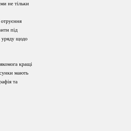
ами не тільки
 отруєння
вити під
о уряду щодо
якомога кращі
сунки мають
рафія та