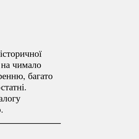
історичної
 на чимало
ренню, багато
статні.
алогу
.