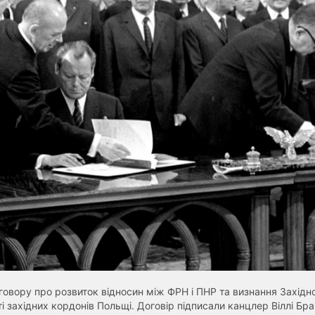
говору про розвиток відносин між ФРН і ПНР та визнання Захід
і західних кордонів Польщі. Договір підписали канцлер Віллі Бра