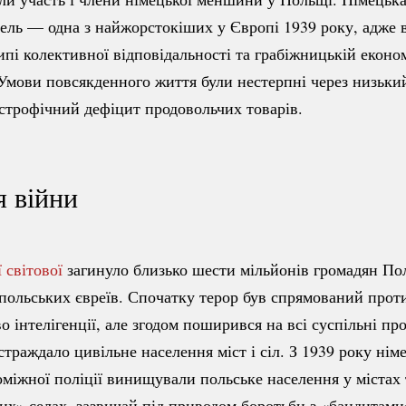
ель — одна з найжорстокіших у Європі 1939 року, адже 
ипі колективної відповідальності та грабіжницькій еконо
 Умови повсякденного життя були нестерпні через низьки
астрофічний дефіцит продовольчих товарів.
я війни
 світової
загинуло близько шести мільйонів громадян По
польських євреїв. Спочатку терор був спрямований проти
во інтелігенції, але згодом поширився на всі суспільні п
траждало цивільне населення міст і сіл. З 1939 року нім
оміжної поліції винищували польське населення у містах 
х» селах, зазвичай під приводом боротьби з «бандитами