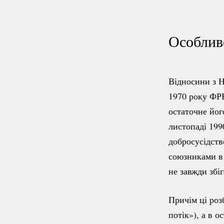
Особлив
Відносини з Н
1970 року ФР
остаточне йог
листопаді
199
добросусідст
союзниками в 
не завжди збі
Причім ці роз
потік»), а в 