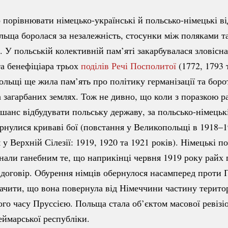
о порівнювати
німецько-українські
й
польсько-німецькі
ві
льща боролася за незалежність, стосунки між поляками т
і. У польській колективній пам’яті закарбувалася зловісна
 та бенефіціара трьох
поділів Речі Посполитої
(1772, 1793 
ольщі ще жила пам’ять про політику германізації та боро
а загарбаних землях. Тож не дивно, що коли з поразкою р
 шанс відбудувати польську державу, за
польсько-німецьк
рнулися криваві бої (повстання у Великопольщі в 1918–1
у Верхній Сілезії: 1919, 1920 та 1921 років). Німецькі п
нали ганебним те, що наприкінці червня 1919 року райх 
договір. Обурення німців обернулося насамперед проти 
ачити, що вона повернула від Німеччини частину територ
ого часу Пруссією. Польща стала об’єктом масової ревізіо
ймарської республіки.