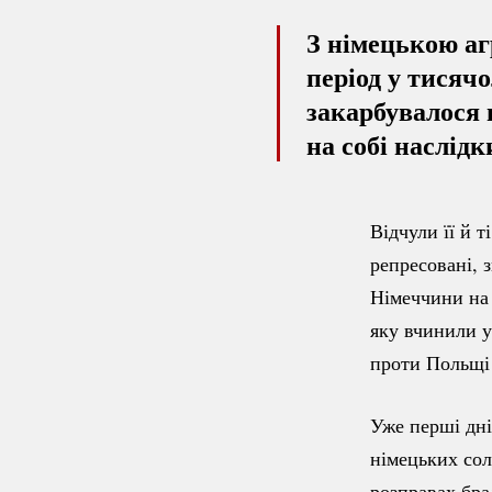
З німецькою а
період у тисячо
закарбувалося 
на собі наслідки
Відчули її й т
репресовані,
Німеччини на 
яку вчинили ук
проти Польщі 
Уже перші дн
німецьких сол
розправах бра