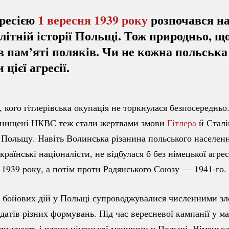
гресією
1 вересня 1939 року
розпочався н
літній історії Польщі. Тож природньо, щ
в пам’яті поляків. Чи не кожна польська
 цієї агресії.
і, кого гітлерівська окупація не торкнулася безпосередньо
 знищені НКВС теж стали жертвами змови
Гітлера
й Сталі
Польщу. Навіть Волинська різанина польського населенн
раїнські націоналісти, не відбулася б без німецької агрес
1939 року, а потім проти Радянського Союзу
—
1941-го.
і бойових дій у Польщі супроводжувалися численними з
датів різних формувань. Під час вересневої кампанії у м
ли участь і члени німецької меншини у Польщі. Німецька