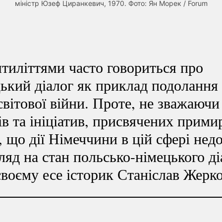
міністр Юзеф Циранкевич, 1970. Фото: Ян Морек / Forum
тиліттями часто говориться про
цький
діалог як приклад подолання 
світової війни. Проте, не зважаючи
в та ініціатив, присвячених прими
 що дії Німеччини в цій сфері недо
ляд на стан
польсько-німецького
ді
своєму есе історик Станіслав Жерко