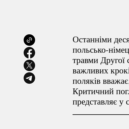
Останніми деся
польсько-німе
травми Другої 
важливих крокі
поляків вважає,
Критичний пог
представляє у 