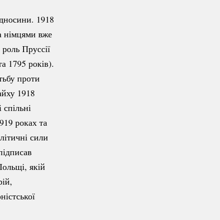
дносини. 1918
а німцями вже
 роль Пруссії
та 1795 років).
тьбу проти
айху 1918
і
спільні
919 роках та
олітичні сили
підписав
Польщі, якій
ій,
ністської