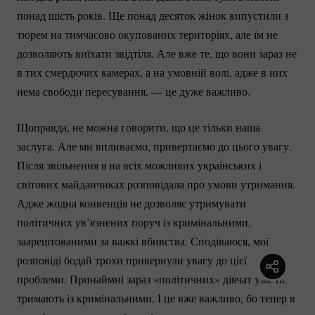
понад шість років. Ще понад десяток жінок випустили з
тюрем на тимчасово окупованих територіях, але їм не
дозволяють виїхати звідтіля. Але вже те, що вони зараз не
в тих смердючих камерах, а на умовній волі, адже в них
нема свободи пересування, — це дуже важливо.
Щоправда, не можна говорити, що це тільки наша
заслуга. Але ми впливаємо, привертаємо до цього увагу.
Після звільнення я на всіх можливих українських і
світових майданчиках розповідала про умови утримання.
Адже жодна конвенція не дозволяє утримувати
політичних ув’язнених поруч із кримінальними,
заарештованими за важкі вбивства. Сподіваюся, мої
розповіді бодай трохи привернули увагу до цієї
проблеми. Принаймні зараз «політичних» дівчат уже не
тримають із кримінальними. І це вже важливо, бо тепер в