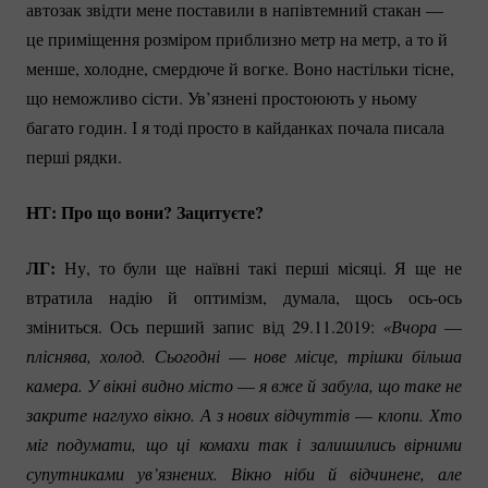
автозак звідти мене поставили в напівтемний стакан —
це приміщення розміром приблизно метр на метр, а то й
менше, холодне, смердюче й вогке. Воно настільки тісне,
що неможливо сісти. Ув’язнені простоюють у ньому
багато годин. І я тоді просто в кайданках почала писала
перші рядки.
НТ: Про що вони? Зацитуєте?
ЛГ:
Ну, то були ще наївні такі перші місяці. Я ще не
втратила надію й оптимізм, думала, щось
ось-ось
зміниться. Ось перший запис від 29.11.2019:
«Вчора 
—
пліснява, холод. Сьогодні 
—
 нове місце, трішки більша 
камера. У вікні видно місто 
—
 я вже й забула, що таке не 
закрите наглухо вікно. А з нових відчуттів 
—
 клопи. Хто 
міг подумати, що ці комахи так і залишились вірними 
супутниками ув’язнених. Вікно ніби й відчинене, але 