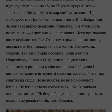
підписував вироки на 18, на 25 років щодо багатьох
таких, як я. Він має бути покараний за законом. Що я
можу робити? Принаймні назвати його: В. І. Байрачний.
За його вказівкою незаконно утримували й утримують
полонених, — і цивільних, і військових. Його призначило
вище керівництво РФ. От разом з цим керівництвом ця
людина має бути покарана. За законом. Так само, як
слідчий. Так само суддя Лєбєдєва. Коли я була в
Нюренбергу, в залі 600, де судили нацистських
злочинців, я розірвала копію постанови Лєбєдєвої і
виставила запис в інтернет зі словами, що на цій лаві має
сидіти і ця суддя. Це не помста, це не моя особиста
історія. Це історія тисяч чоловіків і жінок. За такими
постановами такої Лєбєдєвої люди інколи помирають, як
померла журналістка Вікторія Рощина.