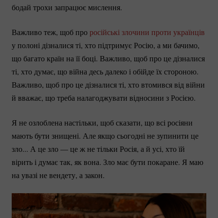
бодай трохи запрацює мислення.
Важливо теж, щоб про
російські злочини проти українців
у полоні дізналися ті, хто підтримує Росію, а ми бачимо,
що багато країн на її боці. Важливо, щоб про це дізналися
ті, хто думає, що війна десь далеко і обійде їх стороною.
Важливо, щоб про це дізналися ті, хто втомився від війни
й вважає, що треба налагоджувати відносини з Росією.
Я не озлоблена настільки, щоб сказати, що всі росіяни
мають бути знищені. Але якщо сьогодні не зупинити це
зло... А це зло — це ж не тільки Росія, а й усі, хто їй
вірить і думає так, як вона. Зло має бути покаране. Я маю
на увазі не вендету, а закон.