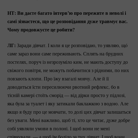
НТ: Ви даєте багато інтерв’ю про пережите в неволі і
самі зізнаєтеся, що це розповідання дуже травмує вас.
Чому продовжуєте це робити?
ЛГ:
Заради дівчат. І коли я це розповідаю, то уявляю, щó
саме зараз вони саме переживають. Сплять на брудних
постелях, поруч із незрозуміло ким, не мають доступу до
свіжого повітря, не можуть побачитися з рідними, по них
повзають клопи. Про їжу взагалі мовчу. Але й її
доводиться їсти пересилюючи рвотний рефлекс, бо в
тісній камері стоїть сморід — від дірки просто у підлозі,
яка була за туалет і яку затикали баклажкою з водою. Але
якщо я буду про це мовчати, то долі цих дівчат залишаться
без уваги. Мені важливо, щоб ті, хто це читає, дуже добре
собі уявляли умови в полоні. І щоб вони не мені
співчували, — а щоб їм боліло за тих дівчат. І щоб вони