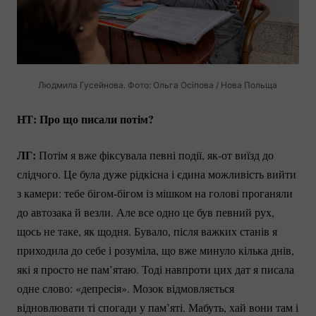
Людмила Гусейнова. Фото: Ольга Осіпова / Нова Польща
НТ: Про що писали потім?
ЛГ:
Потім я вже фіксувала певні події,
як-от
виїзд до
слідчого. Це була дуже рідкісна і єдина можливість вийти
з камери: тебе
бігом-бігом
із мішком на голові проганяли
до автозака й везли. Але все одно це був певний рух,
щось не таке, як щодня. Бувало, після важких станів я
приходила до себе і розуміла, що вже минуло кілька днів,
які я просто не пам’ятаю. Тоді навпроти цих дат я писала
одне слово: «депресія». Мозок відмовляється
відновлювати ті спогади у пам’яті. Мабуть, хай вони там і