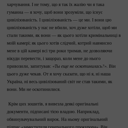
харчування. І не тому, що я так їх жалію чи я така
гуманна — я хочу, щоб вони зрозуміли, що існує
цивілізованість. І цивілізованість — це ми. І вони цю
цивілізованість у нас не вбили, хоч дуже хотіли, щоб ми
стали такими, як вони — як цього хотіли кримінальниці в
моїй камері; як цього хотів слідчий, котрий навмисно
мене в цій камері всі три роки тримав, не дозволяючи
нікуди перевести, і защораз, коли мене до нього
привозили, запитував:
«Ты еще не оскотинилась?».
Він
цього дуже чекав. От я хочу сказати, що ні я, ні наша
Україна, ні весь цивілізований світ не став такими, як
вони. Ми не оскотинилися.
Крім цих зошитів, я вивезла деякі оригінальні
документи, підписані тією владою. Наприклад,
обвинувачувальний вирок. На ньому оригінальний
підпис «заместителя генерального прокурора». Він