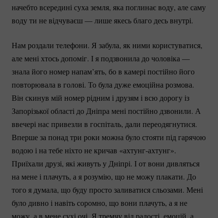
начебто всередині суха земля, яка поглинає воду, але саму
воду ти не відчуваєш — лише якесь благо десь внутрі.
Нам роздали телефони. Я забула, як ними користуватися,
але мені хтось допоміг. І я подзвонила до чоловіка —
знала його номер напам’ять, бо в камері постійно його
повторювала в голові. То була дуже емоційна розмова.
Він скинув мій номер рідним і друзям і всю дорогу із
Запорізької області до Дніпра мені постійно дзвонили. А
ввечері нас привезли в госпіталь, дали переодягнутися.
Вперше за понад три роки можна було стояти під гарячою
водою і на тебе ніхто не кричав
«ахтунг-ахтунг».
Приїхали друзі, які живуть у Дніпрі. І от вони дивляться
на мене і плачуть, а я розумію, що не можу плакати. До
того я думала, що буду просто заливатися сльозами. Мені
було дивно і навіть соромно, що вони плачуть, а я не
можу, а в мене сухі очі. Я тремчу від радості, емоцій, а