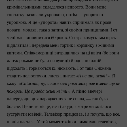
кримінальницями складалося непросто. Вони мене
спочатку називали укропкою, потім — упоротою
укропкою. Я це «упорота» навіть сприймала як прояв
поваги, мовляв, така я затята, зі своїми принципами. І от
мені має виповнитися 60 років. Сестра комусь там щось
підплатила і передала мені тортик і корзинку з живими
квітами. Співкамерниці витріщилися на ці квіти (бо вони
ж теж роками не були на вулиці) й одна по одній
підходять і торкаються їх, нюхають. І от така Сніжана
гладить пелюсточки, листя і питає:
«А це шо, живі?».
Я
кажу:
 «Сніжана, ну, я вже свої роки маю, але в мене ще не 
похорон. Це правда живі квіти».
А пізно ввечері
напередодні дня народження я не спала, — так було
боляче. Це не те місце, не ті люди, з котрими хотілося
зустрічати ювілей. Телевізор працював, і я почула, що все,
північ настала. У той момент жінки вимкнули телевізор,