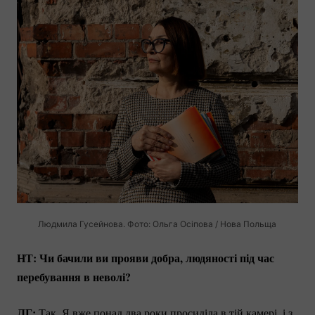
Людмила Гусейнова. Фото: Ольга Осіпова / Нова Польща
НТ: Чи бачили ви прояви добра, людяності під час
перебування в неволі?
ЛГ:
Так.
Я вже понад два роки просиділа в тій камері, і з