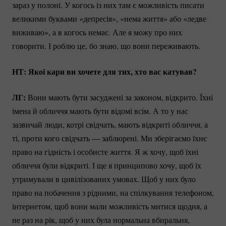
зараз у полоні. У когось із них там є можливість писати
великими буквами «депресія», «нема життя» або «ледве
виживаю», а в когось немає. Але я можу про них
говорити. І роблю це, бо знаю, що вони переживають.
НТ: Якої кари ви хочете для тих, хто вас катував?
ЛГ:
Вони мають бути засуджені за законом, відкрито. Їхні
імена й обличчя мають бути відомі всім. А то у нас
зазвичай люди, котрі свідчать, мають відкриті обличчя, а
ті, проти кого свідчать — заблюрені. Ми зберігаємо їхнє
право на гідність і особисте життя. Я ж хочу, щоб їхні
обличчя були відкриті. І ще я принципово хочу, щоб їх
утримували в цивілізованих умовах. Щоб у них було
право на побачення з рідними, на спілкування телефоном,
інтернетом, щоб вони мали можливість митися щодня, а
не раз на рік, щоб у них була нормальна вбиральня,