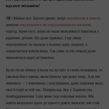
вдалося звільнити?
ЛГ:
Майже все. Багато дівчат, котрі
перебували в неволі
,
зазнали
сексуального чи сексуалізованого насилля
,
тортур. Крім того, вони не мали можливості бачитися з
рідними, дітьми. Це дуже травмує. І ще лякає
нерозуміння: ти чекаєш з полону одну людину, а
повертається зовсім інша. Так само за час неволі дуже
змінюються рідні ув’язнених.
Коли після обміну я їхала на зустріч зі своїм чоловіком, то
уявляла його таким, яким бачила три роки тому. Але він
змінився — і зовнішньо, і внутрішньо, адже пережив якісь
свої історії за той час. Наприклад, був у Харкові під
бомбардуванням. І він мене теж очікував іншою. Ми
навіть візуально один до одного довго звикали: він став