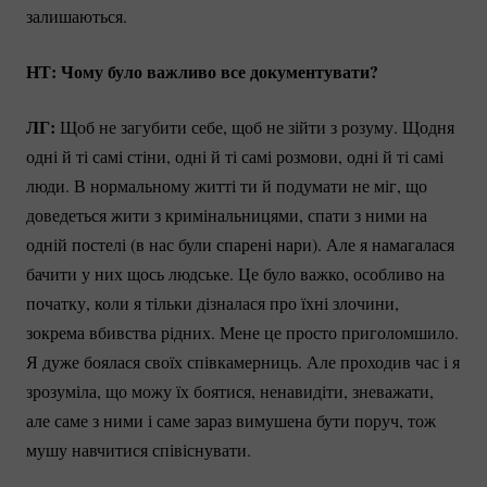
залишаються.
НТ: Чому було важливо все документувати?
ЛГ:
Щоб не загубити себе, щоб не зійти з розуму. Щодня
одні й ті самі стіни, одні й ті самі розмови, одні й ті самі
люди. В нормальному житті ти й подумати не міг, що
доведеться жити з кримінальницями, спати з ними на
одній постелі (в нас були спарені нари). Але я намагалася
бачити у них щось людське. Це було важко, особливо на
початку, коли я тільки дізналася про їхні злочини,
зокрема вбивства рідних. Мене це просто приголомшило.
Я дуже боялася своїх співкамерниць. Але проходив час і я
зрозуміла, що можу їх боятися, ненавидіти, зневажати,
але саме з ними і саме зараз вимушена бути поруч, тож
мушу навчитися співіснувати.