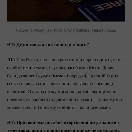
Людмила Гусейнова. Фото: Ольга Осіпова / Нова Польща
НТ:
Де ви ховали і як вивезли записи?
ЛГ:
Нам було дозволено тримати під нарою одну сумку з
особистими речами, взуттям, засобами гігієни. Зрідка
були дозволені дуже обмежені передачі, і в одній із них
сестра передала цигарки: вони слугували свого роду
валютою. Отож за пачку цигарок кримінальниці мене
навчили, як зробити подвійне дно в сумці — у ньому я й
ховала зошити і в ньому їх вивезла, коли був обмін.
НТ: Про повномасштабне вторгнення ви дізналися з
телевізора, який у вашій камері майже не вимикали.