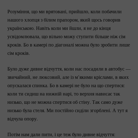
Розуміння, що ми врятовані, прийшло, коли побачили
нашого хлопця з білим прапором, який щось говорив
українською. Навіть коли ми йшли, я не до кінця
усвідомлювала, що вільно можу ступити більше ніж сім
кроків. Бо в камері по діагоналі можна було зробити лише
сім кроків.
Було дуже дивне відчуття, коли нас посадили в автобус —
звичайний, не люксовий, але із м’якими кріслами, в яких
опускалася спинка. Бо в камері не було на що спертися:
коли ти сидиш на нижній нарі, то верхня нависає так
низько, що не можна спертися об стіну. Так само дуже
низько була стеля. Ми постійно сиділи згорблені. А тут я
відчула опору.
Потім нам дали пити, і це теж було дивне відчуття: