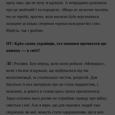
щось таке, що не хочу згадувати. А нещодавно розповіла
про це знайомій і та порадила:
«Якщо не можете писати, 
то не треба, просто, коли книжка буде верстатися, 
залиште ці кілька сторінок чорним кольором без слів». 
Мабуть, так і зроблю.
НТ:
Крім самих українців, хто повинен прочитати цю
книжку — в світі?
ЛГ:
Росіяни.
Був період, коли вони робили «Меморіал»,
коли з болем згадували, що відбувалося під час
колективізації, за сталінських чисток, репресій. Для
багатьох із них матеріали про це стали відкриттям, і,
можливо, в декого в голові щось трохи просвітилося.
Зараз основна маса росіян не сприймає правду про війну,
сміється з неї. Але я вірю, що для окремих людей такі
свідчення, як мої, можуть стати одкровенням, що в них