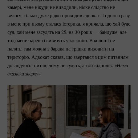
камері, мене нікуди не виводили, ніяке слідство не
велося, тільки дуже рідко приходив адвокат. І одного разу
в мене при ньому сталася істерика, я кричала, що хай буде
суд, хай мене засудять на 25, на 30 років — байдуже, але
тоді мене нарешті вивезуть у колонію. В колонії не
палять, там можна з барака на трішки виходити на
територію. Адвокат сказав, що звертався з цим питанням
до слідчого, питав, чому не судять, а той відповів:
«Нема 
вказівки зверху». 