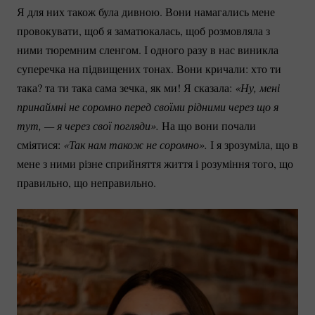
Я для них також була дивною. Вони намагались мене
провокувати, щоб я заматюкалась, щоб розмовляла з
ними тюремним сленгом. І одного разу в нас виникла
суперечка на підвищених тонах. Вони кричали: хто ти
така? та ти така сама зечка, як ми! Я сказала:
«Ну, мені 
принаймні не соромно перед своїми рідними через що я 
тут, — я через свої погляди». 
На що вони почали
сміятися:
«Так нам також не соромно».
І я зрозуміла, що в
мене з ними різне сприйняття життя і розуміння того, що
правильно, що неправильно.