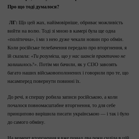
Про що тоді думалося?
ЛГ:
Що цей жах, найімовірніше, обриває можливість
вийти на волю. Тоді зі мною в камері була ще одна
«політична», і ми з нею дуже чекали новин про обмін.
Коли російське телебачення передало про вторгнення, я
їй сказала:
«Ти розумієш, що у нас шансів практично не 
залишилось?»
. Потім ми бачили, як у СІЗО завозять
багато наших військовополонених і говорили про те, що
насамперед повернути повинні їх.
До речі, я спершу робила записи російською, а коли
почалося повномасштабне вторгнення, то для себе
принципово вирішила писати українською — і так і було
до самого обміну.
На момент вторгнення я вже понад два роки сиділа в цій