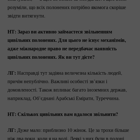
розуміли, що всіх полонених потрібно якомога скоріше
звідти витягнути.
НТ: Зараз ви активно займаєтеся звільненням
цивільних полонених. Для цього не існує механізмів,
адже міжнародне право не передбачає наявність
цивільних полонених. Як ви тут дієте?
ЛГ:
Насправді тут задіяна величезна кількість людей,
причім непублічно. Важливі особисті зв’язки і
домовленості. Також впливає багато іноземних держав,
наприклад, Об’єднані Арабські Емірати, Туреччина.
НТ: Скількох цивільних вам вдалося звільнити?
ЛГ:
Дуже мало: приблизно 10 жінок. Це за трохи більше
ніж два роки, коли я на волі. Деякі з них були в полоні