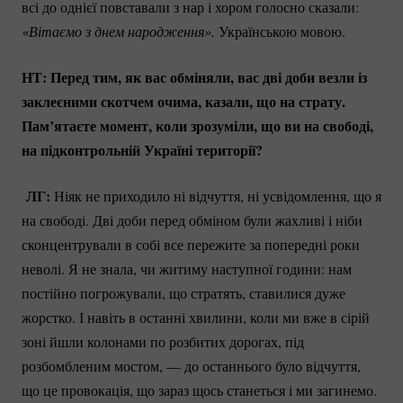
всі до однієї повставали з нар і хором голосно сказали:
«Вітаємо з днем народження».
Українською мовою.
НТ: Перед тим, як вас обміняли, вас дві доби везли із
заклеєними скотчем очима, казали, що на страту.
Пам’ятаєте момент, коли зрозуміли, що ви на свободі,
на підконтрольній Україні території?
ЛГ:
Ніяк не приходило ні відчуття, ні усвідомлення, що я
на свободі. Дві доби перед обміном були жахливі і ніби
сконцентрували в собі все пережите за попередні роки
неволі. Я не знала, чи житиму наступної години: нам
постійно погрожували, що стратять, ставилися дуже
жорстко. І навіть в останні хвилини, коли ми вже в сірій
зоні йшли колонами по розбитих дорогах, під
розбомбленим мостом, — до останнього було відчуття,
що це провокація, що зараз щось станеться і ми загинемо.