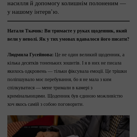
насилля й допомогу колишнім полоненим —
у нашому інтерв’ю.
Наталя Ткачик:
Ви тримаєте у руках щоденник, який
вели у неволі. Як у тих умовах вдавалося його писати?
Людмила Гусейнова:
Це не один великий щоденник, а
кілька десятків тоненьких зошитів. І я в них не писала
якихось одкровень — тільки фіксувала емоції. Це трішки
поліпшувало моє перебування, бо я не мала з ким
спілкуватися — мене тримали в камері з
кримінальницями. Щоденник був єдиною можливістю
хоч якось самій з собою поговорити.