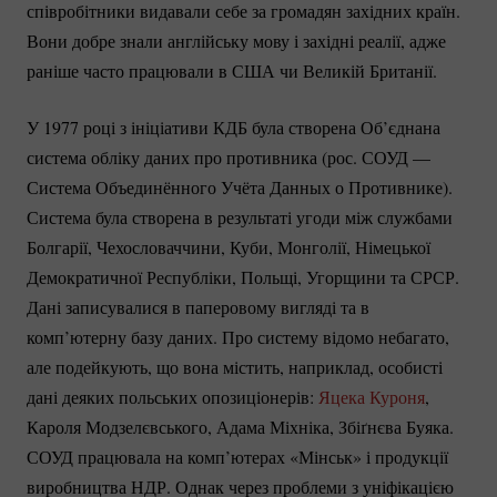
співробітники видавали себе за громадян західних країн.
Вони добре знали англійську мову і західні реалії, адже
раніше часто працювали в США чи Великій Британії.
У 1977 році з ініціативи КДБ була створена Об’єднана
система обліку даних про противника (рос. СОУД —
Система Объединённого Учёта Данных о Противнике).
Система була створена в результаті угоди між службами
Болгарії, Чехословаччини, Куби, Монголії, Німецької
Демократичної Республіки, Польщі, Угорщини та СРСР.
Дані записувалися в паперовому вигляді та в
комп’ютерну базу даних. Про систему відомо небагато,
але подейкують, що вона містить, наприклад, особисті
дані деяких польських опозиціонерів:
Яцека Куроня
,
Кароля Модзелєвського, Адама Міхніка, Збіґнєва Буяка.
СОУД працювала на комп’ютерах «Мінськ» і продукції
виробництва НДР. Однак через проблеми з уніфікацією