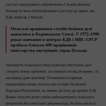
систем і програмного забезпечення Служба безпеки
Польщі не мала безпосереднього доступу до даних, які
КДБ зберігав у Москві.
Польські працівники служби безпеки далі
навчалися в Радянському Союзі. У 1972–1990
роках навчання в центрах КДБ і МВС СРСР
пройшло близько 600 працівників
міністерства внутрішніх справ Польщі.
Залежність польських спецслужб від совєтських досі
створює певну проблему, на перший погляд незначну, та
насправді дуже важливу. Польським історикам
надзвичайно важко писати про історію Польської
Народної Республіки, не маючи доступу до архівів КДБ.
Важко описати долю навіть найвидатніших польських
комуністів без совєтської документації, бо вона могла б