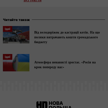
документальних фільмів. Займається
комуністичним періодом у Польщі, автор
книжок «Берут. Коли партія була богом»,
Читайте також
«Абсурди ПНР» та ін. Номінант кількох
Ідеї
журналістських премій, входить у список ста
Від велодоріжок до кастрації котів. На що
поляки витрачають кошти громадського
найкращих польських репортерів.
бюджету
Ідеї
Атмосфера ненависті зростає. «Росія на
крок попереду нас»