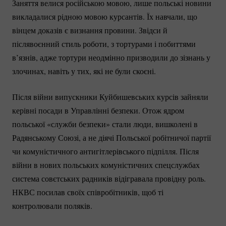
Заняття велися російською мовою, лише польські новини
викладалися рідною мовою курсантів. Їх навчали, що
вінцем доказів є визнання провини. Звідси й
післявоєнний стиль роботи, з тортурами і побиттями
в’язнів, адже тортури неодмінно призводили до зізнань у
злочинах, навіть у тих, які не були скоєні.
Після війни випускники Куйбишевських курсів зайняли
керівні посади в Управлінні безпеки. Отож ядром
польської «служби безпеки» стали люди, вишколені в
Радянському Союзі, а не діячі Польської робітничої партії
чи комуністичного антигітлерівського підпілля. Після
війни в нових польських комуністичних спецслужбах
система совєтських радників відігравала провідну роль.
НКВС посилав своїх співробітників, щоб ті
контролювали поляків.