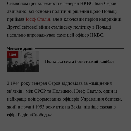
Символом цієї залежності є генерал НКВС Іван Сєров.
Звичайно, всі основні політичні рішення щодо Польщі
приймав
Іосіф Сталін
, але в ключовий період наприкінці
Другої світової війни сталінську політику в Польщі
насильно впроваджував саме цей офіцер НКВС.
Читати далі
Ідеї
Польська секта і совєтський канібал
З 1944 року генерал Сєров відповідав за «зміцнення
зв’язків» між СРСР та Польщею. Юзеф Святло, один із
найкраще поінформованих офіцерів Управління безпеки,
який в грудні 1953 року втік на Захід, пізніше сказав в
ефірі Радіо «Свобода»: