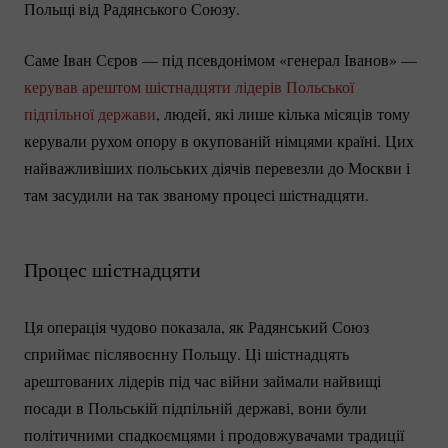
Польщі від Радянського Союзу.
Саме Іван Сєров — під псевдонімом «генерал Іванов» —
керував арештом шістнадцяти лідерів Польської
підпільної держави
, людей, які лише кілька місяців тому
керували рухом опору в окупованій німцями країні. Цих
найважливіших польських діячів перевезли до Москви і
там засудили на так званому процесі шістнадцяти.
Процес шістнадцяти
Ця операція чудово показала, як Радянський Союз
сприймає післявоєнну Польщу. Ці шістнадцять
арештованих лідерів під час війни займали найвищі
посади в Польській підпільній державі, вони були
політичними спадкоємцями і продовжувачами традиції