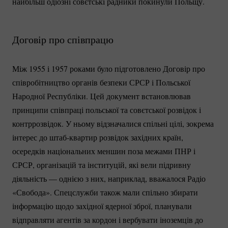
найбільш одіозні совєтські радники покинули Польщу.
Договір про співпрацю
Між 1955 і 1957 роками було підготовлено Договір про
співробітництво органів безпеки СРСР і Польської
Народної Республіки. Цей документ встановлював
принципи співпраці польської та совєтської розвідок і
контррозвідок. У ньому відзначалися спільні цілі, зокрема
інтерес до
штаб-квартир
розвідок західних країн,
осередків національних меншин поза межами ПНР і
СРСР, організацій та інституцій, які вели підривну
діяльність — однією з них, наприклад, вважалося Радіо
«Свобода». Спецслужби також мали спільно збирати
інформацію щодо західної ядерної зброї, планували
відправляти агентів за кордон і вербувати іноземців до