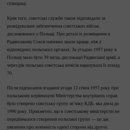
співпраці.
Крім того, совєтські служби також відповідали за
розвідувальне забезпечення совєтських військ,
дислокованих у Польщі. Про деталі їх розміщення в
Радянському Союзі напевно знали краще, ніж у
відповідних польських органах. За угодою 1957 року в
Польщі мало бути 39 місць дислокації Радянської армії, а
через рік
польсько-совєтська
комісія нарахувала їх понад
70.
Після підписання згаданої угоди 12 січня 1957 року при
польському керівництві Міністерства внутрішніх справ
було створено совєтську групу зв’язку КДБ, яка діяла до
1990 року. Прикметно, що в совєтському міністерстві не
передбачалося створення польської групи — це дає
уявлення про залежність однієї сторони від другої.