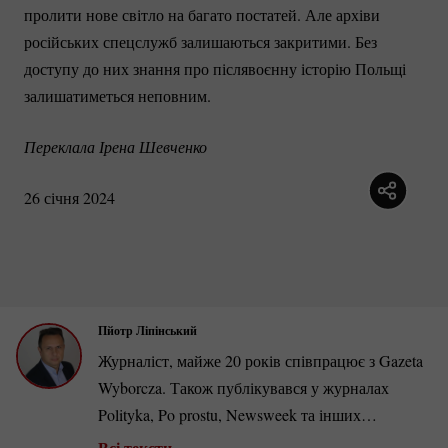
пролити нове світло на багато постатей. Але архіви
російських спецслужб залишаються закритими. Без
доступу до них знання про післявоєнну історію Польщі
залишатиметься неповним.
Переклала Ірена Шевченко
26 січня 2024
Пйотр Ліпінський
Журналіст, майже 20 років співпрацює з Gazeta
Wyborcza. Також публікувався у журналах
Polityka, Po prostu, Newsweek та інших
польських і зарубіжних виданнях. Автор
Всі тексти