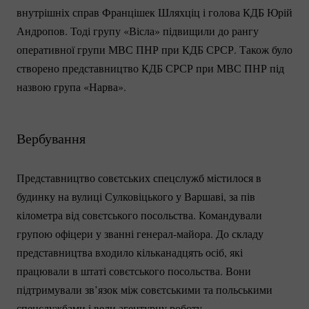
внутрішніх справ Францішек Шляхціц і голова КДБ Юрій
Андропов. Тоді групу «Вісла» підвищили до рангу
оперативної групи МВС ПНР при КДБ СРСР. Також було
створено представництво КДБ СРСР при МВС ПНР під
назвою група «Нарва».
Вербування
Представництво совєтських спецслужб містилося в
будинку на вулиці Сулковіцького у Варшаві, за пів
кілометра від совєтського посольства. Командували
групою офіцери у званні
генерал-майора.
До складу
представництва входило кільканадцять осіб, які
працювали в штаті совєтського посольства. Вони
підтримували зв’язок між совєтськими та польськими
спецслужбами і вели агентурну роботу.