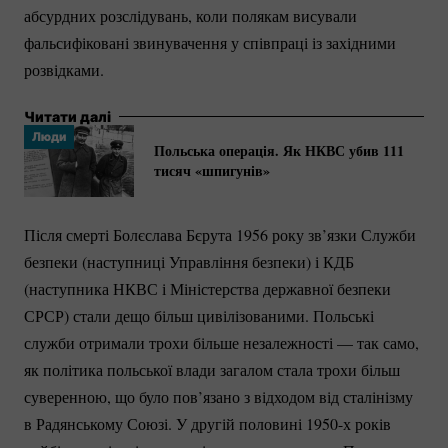
абсурдних розслідувань, коли полякам висували
фальсифіковані звинувачення у співпраці із західними
розвідками.
Читати далі
Люди
Польська операція. Як НКВС убив 111
тисяч «шпигунів»
Після смерті Болєслава Бєрута 1956 року зв’язки Служби
безпеки (наступниці Управління безпеки) і КДБ
(наступника НКВС і Міністерства державної безпеки
СРСР) стали дещо більш цивілізованими. Польські
служби отримали трохи більше незалежності — так само,
як політика польської влади загалом стала трохи більш
суверенною, що було пов’язано з відходом від сталінізму
в Радянському Союзі. У другій половині 1950-х років