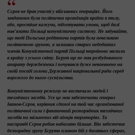
Сєров не брав участі у військових операціях. Його 
завданням була політична організація країни в тилу, 
або, простіше кажучи, підготувати умови, щоб далі 
нав’язати Польщі комуністичну систему. Не забувайте, 
що тоді Польська робітнича партія була невеликою 
політичною групою, а залишки старих недобитих 
членів Комуністичної партії Польщі терміново звозили 
в країну з усього світу. Бєрут ще не мав розбудованого 
апарату держбезпеки і почувався дуже невпевнено на 
своїй посаді голови Державної національної ради серед 
ворожого до нього суспільства. 
Комуністичному режиму не вистачало людей і 
технічних засобів. Усе це мав забезпечити генерал 
Іванов-Сєров
, керівник єдиної на той час організованої 
політичної сили і фактичний розпорядник технічних 
засобів на звільнених від німців територіях. Та 
насправді Сєров робив набагато більше. Він забезпечив 
безпорадну групу Бєрута планом дій у багатьох сферах, 