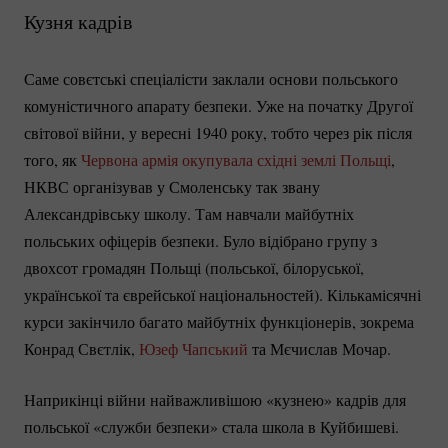
Кузня кадрів
Саме совєтські спеціалісти заклали основи польського
комуністичного апарату безпеки. Уже на початку Другої
світової війни, у вересні 1940 року, тобто через рік після
того, як
Червона армія окупувала східні землі Польщі
,
НКВС організував у Смоленську так звану
Александрівську школу. Там навчали майбутніх
польських офіцерів безпеки. Було відібрано групу з
двохсот громадян Польщі (польської, білоруської,
української та єврейської національностей). Кількамісячні
курси закінчило багато майбутніх функціонерів, зокрема
Конрад Свєтлік,
Юзеф Чапський
та Мєчислав Мочар.
Наприкінці війни найважливішою «кузнею» кадрів для
польської «служби безпеки» стала школа в Куйбишеві.