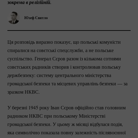
зокрема в релігійній.
Юзеф Святло
Ця розповідь виразно показує, що польські комуністи
спиралися на совєтські спецслужби, а не польське
суспільство. Генерал Сєров разом із кількома сотнями
совєтських радників створив і контролював польську
держбезпеку: систему центрального міністерства
громадської безпеки та місцевих управлінь безпеки — за
зразком НКВС.
У березні 1945 року Іван Сєров офіційно став головним
радником НКВС при польському Міністерстві
громадської безпеки. У цьому ж місяці відбулася подія,
яка символічно показала повну залежність післявоєнної