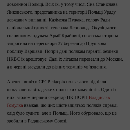
довоєнної Польщі. Всіх їх, у тому числі Яна Станіслава
Янковського, представника на території Польщі Уряду
держави у вигнанні, Казімєжа Пужака, голову Ради
національної єдності, генерала Леопольда Окуліцького,
головнокомандувача Армії Крайової, совєтська сторона
запросила на переговори 27 березня до Прушкова
поблизу Варшави. Попри дані полякам гарантії безпеки,
НКВС їх арештовує. Далі їх літаком перевезли до Москви,
а в червні засудили до різних термінів ув’язнення.
Арешт і вивіз в СРСР лідерів польського підпілля
шокували навіть деяких польських комуністів. Один із
них, згодом перший секретар ЦК ПОРП
Владислав
Ґомулка
вважав, що цих шістнадцятьох поляків справді
слід було судити, але в Польщі. Його обурювало, що це
зробили в Радянському Союзі.