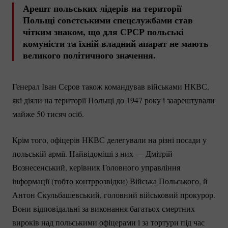
Арешт польських лідерів на території
Польщі совєтськими спецслужбами став
чітким знаком, що для СРСР польські
комуністи та їхній владний апарат не мають
великого політичного значення.
Генерал Іван Сєров також командував військами НКВС,
які діяли на території Польщі до 1947 року і заарештували
майже 50 тисяч осіб.
Крім того, офіцерів НКВС делегували на різні посади у
польській армії. Найвідоміші з них — Дмітрій
Вознесенський, керівник Головного управління
інформації (тобто контррозвідки) Війська Польського, й
Антон Скульбашевський, головний військовий прокурор.
Вони відповідальні за виконання багатьох смертних
вироків над польськими офіцерами і за тортури під час