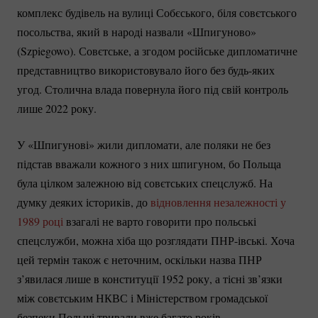
комплекс будівель на вулиці Собєського, біля совєтського
посольства, який в народі назвали «Шпигуново»
(Szpiegowo). Совєтське, а згодом російське дипломатичне
представництво використовувало його без
будь-яких
угод. Столична влада повернула його під свій контроль
лише 2022 року.
У «Шпигунові» жили дипломати, але поляки не без
підстав вважали кожного з них шпигуном, бо Польща
була цілком залежною від совєтських спецслужб. На
думку деяких істориків, до
відновлення незалежності у
1989 році
взагалі не варто говорити про польські
спецслужби, можна хіба що розглядати
ПНР-івські.
Хоча
цей термін також є неточним, оскільки назва ПНР
з’явилася лише в конституції 1952 року, а тісні зв’язки
між совєтським НКВС і Міністерством громадської
безпеки Польщі тривали вже багато років.