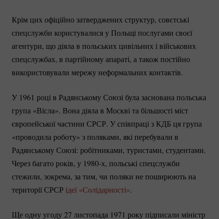
Крім цих офіційно затверджених структур, совєтські
спецслужби користувалися у Польщі послугами своєї
агентури, що діяла в польських цивільних і військових
спецслужбах, в партійному апараті, а також постійно
використовували мережу неформальних контактів.
У 1961 році в Радянському Союзі була заснована польська
група «Вісла». Вона діяла в Москві та більшості міст
європейської частини СРСР. У співпраці з КДБ ця група
«проводила роботу» з поляками, які перебували в
Радянському Союзі: робітниками, туристами, студентами.
Через багато років, у 1980-х, польські спецслужби
стежили, зокрема, за тим, чи поляки не поширюють на
території СРСР
ідеї «Солідарності»
.
Ще одну угоду 27 листопада 1971 року підписали міністр