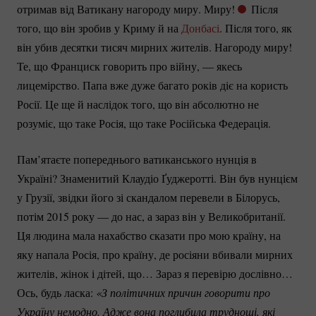
отримав від Ватикану нагороду миру. Миру!
Після
того, що він зробив у Криму й на
Донбасі
. Після того, як
він убив десятки тисяч мирних жителів. Нагороду миру!
Те, що Франциск говорить про війну, — якесь
лицемірство. Папа вже дуже багато років діє на користь
Росії. Це ще й наслідок того, що він абсолютно не
розуміє, що таке Росія, що таке Російська Федерація.
Пам’ятаєте попереднього ватиканського нунція в
Україні? Знаменитий Клаудіо Ґуджеротті. Він був нунцієм
у Грузії, звідки його зі скандалом перевели в Білорусь,
потім 2015 року — до нас, а зараз він у Великобританії.
Ця людина мала нахабство сказати про мою країну, на
яку напала Росія, про країну, де росіяни вбивали мирних
жителів, жінок і дітей, що… Зараз я перевірю дослівно…
Ось, будь ласка:
«З політичних причин говорити про 
Україну немодно. Адже вона поглибила труднощі, які 