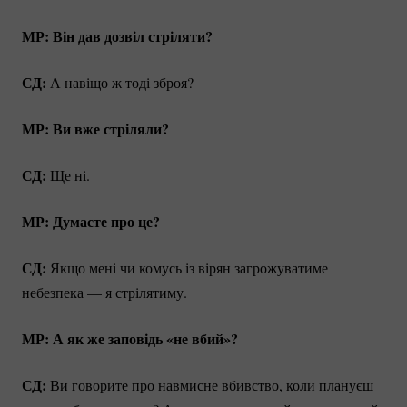
МР: Він дав дозвіл стріляти?
СД:
А навіщо ж тоді зброя?
МР: Ви вже стріляли?
СД:
Ще ні.
МР: Думаєте про це?
СД:
Якщо мені чи комусь із вірян загрожуватиме
небезпека — я стрілятиму.
МР: А як же заповідь «не вбий»?
СД:
Ви говорите про навмисне вбивство, коли плануєш