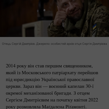
Отець Сергій Дмитрієв. Джерело: особистий архів отця Сергія Дмитрієва
2014 року він став першим священником,
який із Московського патріархату перейшов
під юрисдикцію Української православної
церкви. Зараз він — воєнний капелан 30-ї
окремої механізованої бригади. З отцем
Сергієм Дмитрієвим на початку квітня 2022
року розмовляла Маґдалєна Ріґамонті.