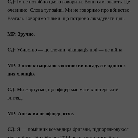
СД:
Їм не потрібно цього говорити. Вони самі знають. Це
очевидно. Слова тут зайві. Ми не говоримо про вбивство.
Взагалі. Говоримо тільки, що потрібно ліквідувати цілі.
МР: Зручно.
СД:
Убивство — це злочин, ліквідація цілі — це війна.
МР: З цією козацькою зачіскою ви нагадуєте одного з
цих хлопців.
СД:
Ми жартуємо, що офіцер має мати хіпстерський
вигляд.
МР: Але ж ви не офіцер, отче.
СД:
Я — помічник командира бригади, підпорядковуюся
тільки йому. На війні я з 2014 року, може, тому й не