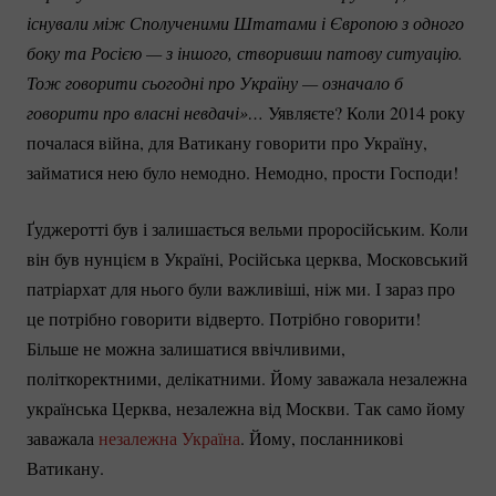
існували між Сполученими Штатами і Європою з одного 
боку та Росією — з іншого, створивши патову ситуацію. 
Тож говорити сьогодні про Україну — означало б 
говорити про власні невдачі»…
Уявляєте? Коли 2014 року
почалася війна, для Ватикану говорити про Україну,
займатися нею було немодно. Немодно, прости Господи!
Ґуджеротті був і залишається вельми проросійським. Коли
він був нунцієм в Україні, Російська церква, Московський
патріархат для нього були важливіші, ніж ми. І зараз про
це потрібно говорити відверто. Потрібно говорити!
Більше не можна залишатися ввічливими,
політкоректними, делікатними. Йому заважала незалежна
українська Церква, незалежна від Москви. Так само йому
заважала
незалежна Україна
. Йому, посланникові
Ватикану.