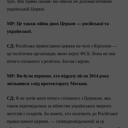
чую. Він прямо сказав: ми ніколи не допомагатимемо
українській Церкві.
МР: Це також війна двох Церков — російської та
української.
СД:
Російська православна церква на чолі з Кіріллом —
це політична організація, якою керує ФСБ. Вона не має
нічого спільного з релігією, Богом і вірою.
МР: Ви були першим, хто відразу після 2014 року
звільнився з-під протекторату Москви.
СД:
Я не хотів мати нічого спільного з Церквою, яка
також відповідальна за вбивства українських мирних
жителів і солдатів. Бо кожен, хто належить до Російської
православної церкви, — співвідповідальний за ці