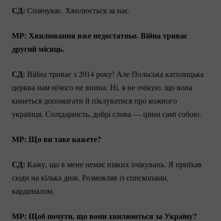
СД:
Співчуває. Хвилюється за нас.
МР: Хвилювання вже недостатньо. Війна триває
другий місяць.
СД:
Війна триває з 2014 року! Але Польська католицька
церква нам нічого не винна. Ні, я не очікую, що вона
кинеться допомагати й піклуватися про кожного
українця. Солідарність, добрі слова — цінні самі собою.
МР: Що ви таке кажете?
СД:
Кажу, що в мене немає ніяких очікувань. Я приїхав
сюди на кілька днів. Розмовляв із єпископами,
кардиналом.
МР: Щоб почути, що вони хвилюються за Україну?