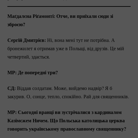
Маґдалєна Ріґамонті: Отче, ви приїхали сюди зі
зброєю?
Сергій Дмитрієв:
Ні, вона мені тут не потрібна. А
бронежилет я отримав уже в Польщі, від друзів. Це мій
четвертий, здається.
МР: Де попередні три?
СД:
Віддав солдатам. Може, вийдемо надвір? Я б
закурив. О, сонце, тепло, спокійно. Рай для священників.
МР: Сьогодні вранці ви зустрічалися з кардиналом
Казімєжем Ничем. Що Польська католицька церква
говорить українському православному священнику?