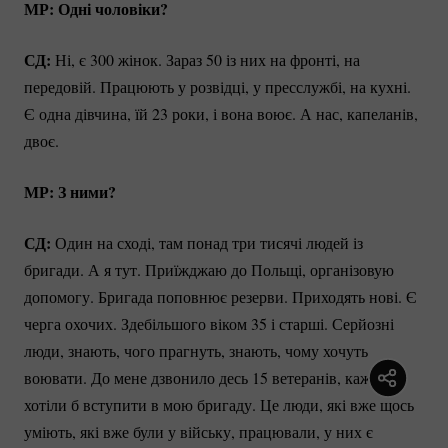
МР: Одні чоловіки?
СД:
Ні, є 300 жінок. Зараз 50 із них на фронті, на
передовій. Працюють у розвідці, у пресслужбі, на кухні.
Є одна дівчина, їй 23 роки, і вона воює. А нас, капеланів,
двоє.
МР: З ними?
СД:
Один на сході, там понад три тисячі людей із
бригади. А я тут. Приїжджаю до Польщі, організовую
допомогу. Бригада поповнює резерви. Приходять нові. Є
черга охочих. Здебільшого віком 35 і старші. Серйозні
люди, знають, чого прагнуть, знають, чому хочуть
воювати. До мене дзвонило десь 15 ветеранів, кажуть,
хотіли б вступити в мою бригаду. Це люди, які вже щось
уміють, які вже були у війську, працювали, у них є