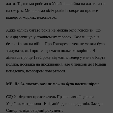
жити. Те, що ми робимо в Україні — війна на життя, а не
на смерть. Ми воюємо вісім років і говоримо про все
відверто, жодних недомовок.
Адже колись багато років не можна було говорити, що
мій дід загинув у сталінських таборах. Казали, що він
безвісті зник на війні. Про Голодомор теж не можна було
згадувати, як і про те, що маєш польське коріння. Я
дізнався про це 1992 року від мами. Тепер у мене є Карта
поляка, посвідка на проживання, але я приїхав до Польщі
ненадовго, незабаром повертаюся.
МР: До 24 лютого вам не можна було носити зброю.
СД:
21 березня предстоятель Православної церкви
України, митрополит Епіфаній, дав на це дозвіл. Засідав
Синод. Є відповідний документ.