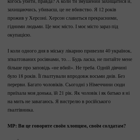
когось убити, правда? А коли ти змушений захищатися й,
захищаючись, убиваєш, це не вбивство. Я 12 років
прожив у Херсоні. Херсон славиться прекрасними,
гідними людьми. Це моє місто. І моє місто зараз під
окупацією.
І коли одного дня в міську лікарню привезли 40 українок,
зґвалтованих росіянами, то… Будь ласка, не питайте мене
більше про заповідь «не вбий». Не треба. Одній дівчині
було 18 років. Її ґвалтували впродовж восьми днів. Без
перерви. Багато чоловіків. Сьогодні з Німеччини сюди
приїхала моя донька, їй 21 рік. Як чоловік і як батько я ні
на мить не завагаюсь. Я вистрелю в російського
ґвалтівника.
МР: Ви це говорите своїм хлопцям, своїм солдатам?