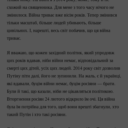
схожий на священника. Для мене з того часу нічого не
змінилося. Війна триває вже вісім років. Тепер змінився
тільки масштаб, більше людей убивають, більше
цивільних. І, нарешті, весь світ побачив, що ця війна
триває.
Я вважаю, що кожен західний політик, який упродовж
цих років вдавав, ніби війни немає, відповідальний за
смерті цих дітей, усіх цих людей. 2014 року світ дозволив
Путіну піти далі, його не зупинили. На жаль, є й українці,
які вдавали, буцім війни немає, буцім росіяни — брати.
Були й такі, що казали, ніби не цікавляться політикою.
Вторгнення росіян 24 лютого відкрило їм очі. Ця війна
була їм потрібна для того, щоб вони врешті збагнули, хто
такий Путін і хто такі росіяни.