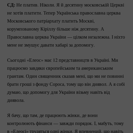
СД:
Не платив. Ніколи. Я й десятину московській Церкві
не хотів платити. Тепер Українська православна церква
Московського патріархату платить Москві,
корумпованому Кіріллу більше ніж десятину. А
Православна церква України — цілком незалежна. І ніхто
мене не змушує давати хабарі за допомогу.
Сьогодні «Елеос» має 12 представництв в Україні. Ми
працюємо завдяки європейським та американським
грантам. Один священник сказав мені, що ми не повинні
брати гроші з фонду Сороса, тому що він диявол. А я собі
думаю, що допомогу для України візьму навіть від
диявола.
Я бачу, що там, де працюють жінки, де вони
контролюють фінанси — завжди порядок. І, мабуть, тому
в «Елеосі» трудяться одні жінки. Я впевнений, що навіть