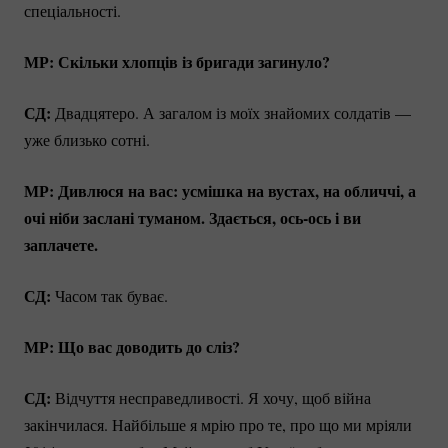
спеціальності.
МР: Скільки хлопців із бригади загинуло?
СД:
Двадцятеро. А загалом із моїх знайомих солдатів —
уже близько сотні.
МР: Дивлюся на вас: усмішка на вустах, на обличчі, а
очі ніби заслані туманом. Здається,
ось-ось
і ви
заплачете.
СД:
Часом так буває.
МР: Що вас доводить до сліз?
СД:
Відчуття несправедливості. Я хочу, щоб війна
закінчилася. Найбільше я мрію про те, про що ми мріяли