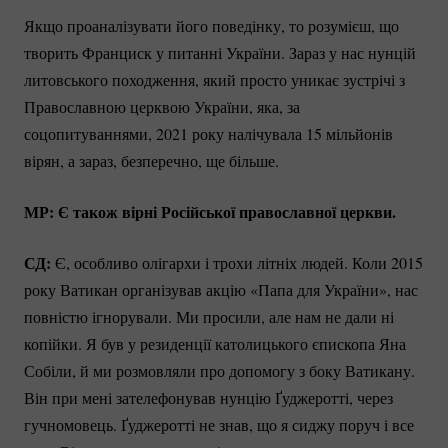
Якщо проаналізувати його поведінку, то розумієш, що
творить Франциск у питанні України. Зараз у нас нунцій
литовського походження, який просто уникає зустрічі з
Православною церквою України, яка, за
соцопитуваннями, 2021 року налічувала 15 мільйонів
вірян, а зараз, безперечно, ще більше.
МР: Є також вірні Російської православної церкви.
СД:
Є, особливо олігархи і трохи літніх людей. Коли 2015
року Ватикан організував акцію «Папа для України», нас
повністю ігнорували. Ми просили, але нам не дали ні
копійки. Я був у резиденції католицького єпископа Яна
Собіли, й ми розмовляли про допомогу з боку Ватикану.
Він при мені зателефонував нунцію Ґуджеротті, через
гучномовець. Ґуджеротті не знав, що я сиджу поруч і все