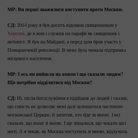
МР: Ви перші зважилися виступити проти Москви.
СД:
2014 року я був досить відомим священником у
Херсоні
, де я жив і служив на парафії як священник і
активіст. Я був на Майдані, а перед цим брав участь у
Помаранчевій революції. В мене була чимала підтримка
місцевого населення.
МР: І ось ви вийшли на амвон і що сказали людям?
Що потрібно відділитися від Москви?
СД:
Ні, після богослужіння я підійшов до людей і сказав,
що совість не дозволяє мені далі залишатися частиною
московської Церкви, й запитав, хто йде за мною. І всі
сказали, що вони зі мною. І ще зізналися, що чекали цієї
миті. А я чекав, як Москва поступить зі мною, відлучить