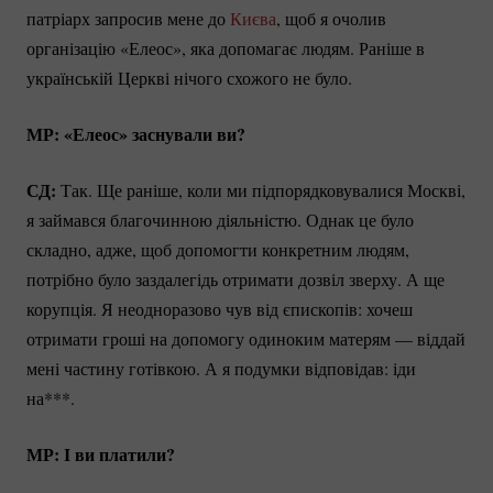
патріарх запросив мене до
Києва
, щоб я очолив
організацію «Елеос», яка допомагає людям. Раніше в
українській Церкві нічого схожого не було.
МР: «Елеос» заснували ви?
СД:
Так. Ще раніше, коли ми підпорядковувалися Москві,
я займався благочинною діяльністю. Однак це було
складно, адже, щоб допомогти конкретним людям,
потрібно було заздалегідь отримати дозвіл зверху. А ще
корупція. Я неодноразово чув від єпископів: хочеш
отримати гроші на допомогу одиноким матерям — віддай
мені частину готівкою. А я подумки відповідав: іди
на***.
МР: І ви платили?