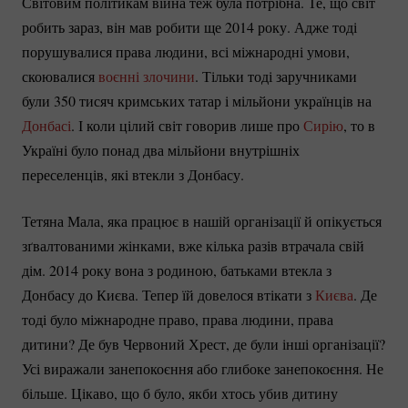
Світовим політикам війна теж була потрібна. Те, що світ
робить зараз, він мав робити ще 2014 року. Адже тоді
порушувалися права людини, всі міжнародні умови,
скоювалися
воєнні злочини
. Тільки тоді заручниками
були 350 тисяч кримських татар і мільйони українців на
Донбасі
. І коли цілий світ говорив лише про
Сирію
, то в
Україні було понад два мільйони внутрішніх
переселенців, які втекли з Донбасу.
Тетяна Мала, яка працює в нашій організації й опікується
зґвалтованими жінками, вже кілька разів втрачала свій
дім. 2014 року вона з родиною, батьками втекла з
Донбасу до Києва. Тепер їй довелося втікати з
Києва
. Де
тоді було міжнародне право, права людини, права
дитини? Де був Червоний Хрест, де були інші організації?
Усі виражали занепокоєння або глибоке занепокоєння. Не
більше. Цікаво, що б було, якби хтось убив дитину