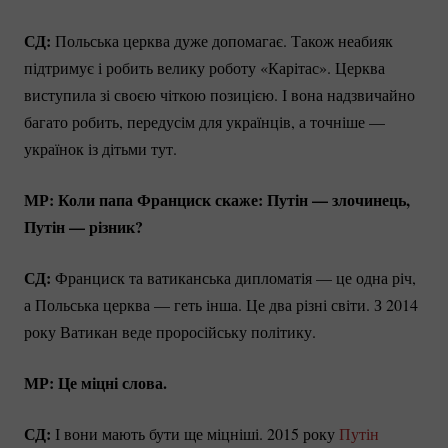
СД:
Польська церква дуже допомагає. Також неабияк
підтримує і робить велику роботу «Карітас». Церква
виступила зі своєю чіткою позицією. І вона надзвичайно
багато робить, передусім для українців, а точніше —
українок із дітьми тут.
МР: Коли папа Франциск скаже: Путін — злочинець,
Путін — різник?
СД:
Франциск та ватиканська дипломатія — це одна річ,
а Польська церква — геть інша. Це два різні світи. З 2014
року Ватикан веде проросійську політику.
МР: Це міцні слова.
СД:
І вони мають бути ще міцніші. 2015 року
Путін