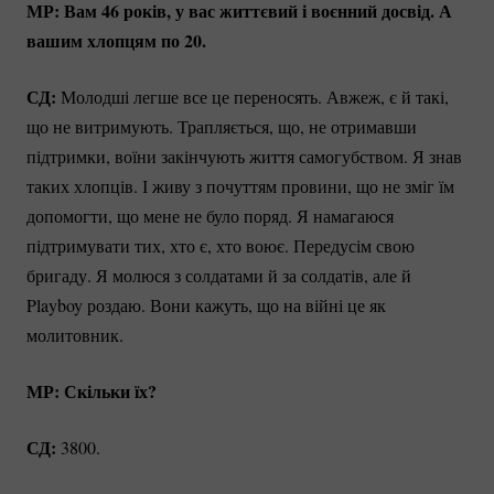
МР: Вам 46 років, у вас життєвий і воєнний досвід. А
вашим хлопцям по 20.
СД:
Молодші легше все це переносять. Авжеж, є й такі,
що не витримують. Трапляється, що, не отримавши
підтримки, воїни закінчують життя самогубством. Я знав
таких хлопців. І живу з почуттям провини, що не зміг їм
допомогти, що мене не було поряд. Я намагаюся
підтримувати тих, хто є, хто воює. Передусім свою
бригаду. Я молюся з солдатами й за солдатів, але й
Playboy роздаю. Вони кажуть, що на війні це як
молитовник.
МР: Скільки їх?
СД:
3800.