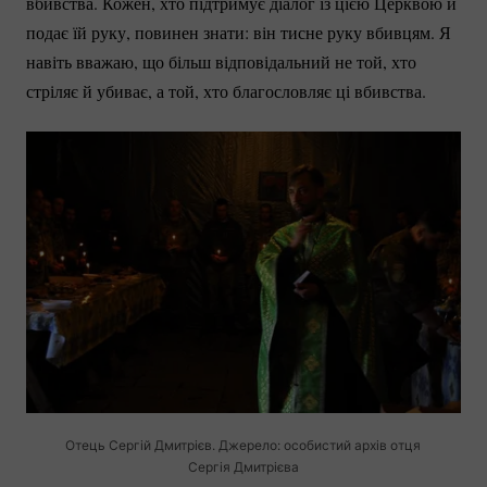
вбивства. Кожен, хто підтримує діалог із цією Церквою й
подає їй руку, повинен знати: він тисне руку вбивцям. Я
навіть вважаю, що більш відповідальний не той, хто
стріляє й убиває, а той, хто благословляє ці вбивства.
Отець Сергій Дмитрієв. Джерело: особистий архів отця
Сергія Дмитрієва