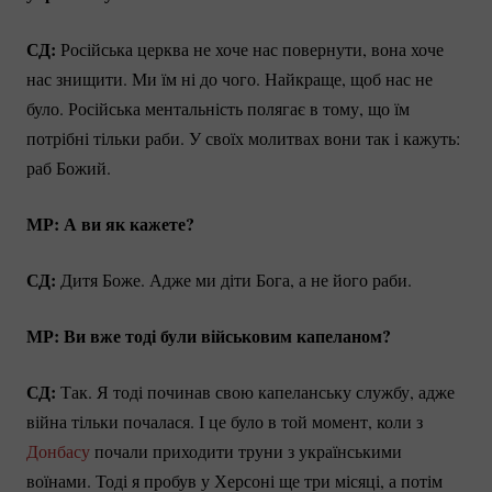
СД:
Російська церква не хоче нас повернути, вона хоче
нас знищити. Ми їм ні до чого. Найкраще, щоб нас не
було. Російська ментальність полягає в тому, що їм
потрібні тільки раби. У своїх молитвах вони так і кажуть:
раб Божий.
МР: А ви як кажете?
СД:
Дитя Боже. Адже ми діти Бога, а не його раби.
МР: Ви вже тоді були військовим капеланом?
СД:
Так. Я тоді починав свою капеланську службу, адже
війна тільки почалася. І це було в той момент, коли з
Донбасу
почали приходити труни з українськими
воїнами. Тоді я пробув у Херсоні ще три місяці, а потім