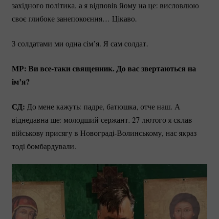
західного політика, а я відповів йому на це: висловлюю
своє глибоке занепокоєння… Цікаво.
З солдатами ми одна сім’я. Я сам солдат.
МР: Ви
все-таки
священник. До вас звертаються на
ім’я?
СД:
До мене кажуть: падре, батюшка, отче наш. А
віднедавна ще: молодший сержант. 27 лютого я склав
військову присягу в
Новограді-Волинському
, нас якраз
тоді бомбардували.