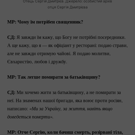
Отець Сергій Дмитрієв. Джерело: особистий архів
отця Сергія Дмитрієва
МР: Чому їм потрібен священник?
СД:
Я завжди їм кажу, що Богу не потрібні посередники.
А ще кажу, що я — як офіціант у ресторані: подаю страви,
але не завжди отримую чайові. Я подаю молитви,
Євхаристію, любов і дружбу.
МР: Так легше помирати за батьківщину?
СД:
Ми хочемо жити за батьківщину, а не помирати за
неї. На знаменах нашої бригади, яка воює проти росіян,
написано:
«Ми за Україну, за життя, навіть якщо 
доведеться померти».
МР: Отче Сергію, коли бачиш смерть, розірвані тіла,