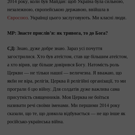
2014 року, коли був Майдан: щоб Україна була сильною,
незалежною, європейською державою, ввійшла в
Євросоюз
. Українці цього заслуговують. Ми класні люди.
МР: Знаєте прислів’я: як тривога, то до Бога?
СД:
Знаю, дуже добре знаю. Зараз усі почуття
загострилися. Хто був атеїстом, став ще більшим атеїстом,
а хто вірив, ще більше довірився Богу. Натомість роль
Церкви — не тільки нашої — величезна. Я вважаю, що
якби не віра, релігія, Церква й релігійні організації, то ми
програли б цю війну. Для солдатів дуже важлива сама
присутність священників. Моя Церква не боїться
називати речі своїми іменами. Ми першими 2014 року
сказали, що те, що довкола відбувається — не що інше як
російсько-українська
війна.