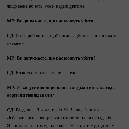
якщо мене вб’ють, усе й надалі діятиме.
МР: Ви допускаєте, що вас можуть убити.
СД:
Я все роблю так, щоб організація могла працювати
без мене.
МР: Ви допускаєте, що вас можуть убити?
СД:
Кожного можуть, мене — теж.
МР: У вас усе впорядковано, з людьми ви в злагоді,
борги ви повіддавали?
СД:
Віддавна. Я живу так із 2015 року. Із зими, з
Дебальцевого, коли росіяни оточили наших солдатів і…
Я чиню так не тому, що боюся смерті, а тому, що хочу