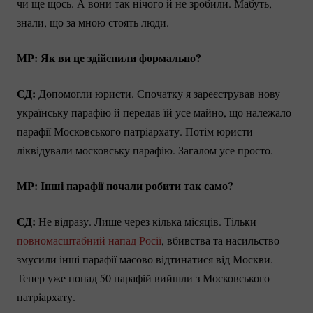
чи ще щось. А вони так нічого й не зробили. Мабуть,
знали, що за мною стоять люди.
МР: Як ви це здійснили формально?
СД:
Допомогли юристи. Спочатку я зареєстрував нову
українську парафію й передав їй усе майно, що належало
парафії Московського патріархату. Потім юристи
ліквідували московську парафію. Загалом усе просто.
МР: Інші парафії почали робити так само?
СД:
Не відразу. Лише через кілька місяців. Тільки
повномасштабний напад Росії
, вбивства та насильство
змусили інші парафії масово відтинатися від Москви.
Тепер уже понад 50 парафій вийшли з Московського
патріархату.