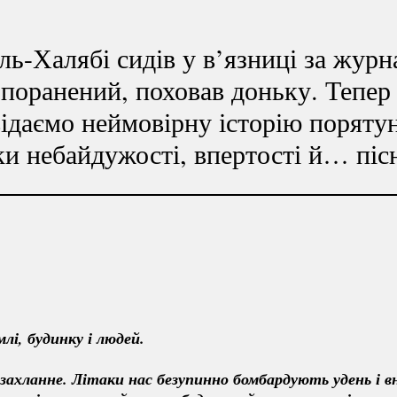
ль-Халябі
сидів у в’язниці за журн
 поранений, поховав доньку. Тепер 
відаємо неймовірну історію порятун
и небайдужості, впертості й… пісн
млі, будинку і людей.
захланне. Літаки нас безупинно бомбардують удень і вн