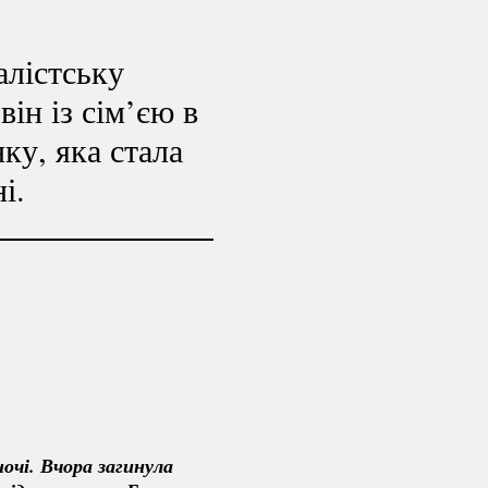
алістську
він із сім’єю в
ку, яка стала
і.
очі. Вчора загинула 