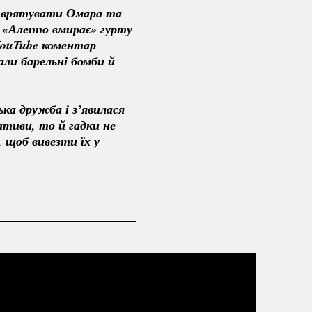
 врятувати Омара та 
 «Алеппо вмирає» гурту 
YouTube коментар 
ли барельні бомби й 
ька
 дружба і з’явилася 
ативи, то й гадки не 
 щоб вивезти їх у 