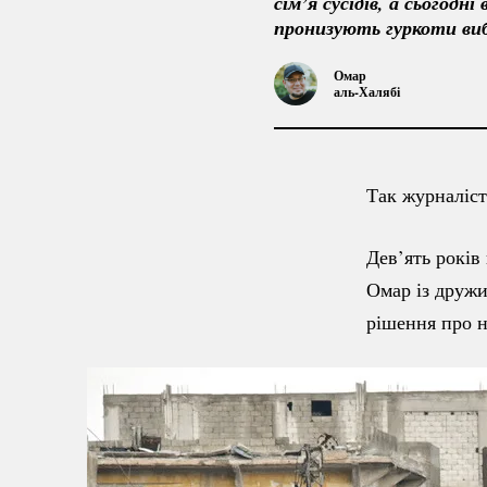
сім’я сусідів, а сьогодн
пронизують гуркоти вибу
Омар
аль-Халябі
Так журналіс
Дев’ять років
Омар із друж
рішення про н