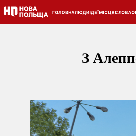
ГОЛОВНА
ЛЮДИ
ІДЕЇ
МІСЦЯ
СЛОВА
О
З Алепп