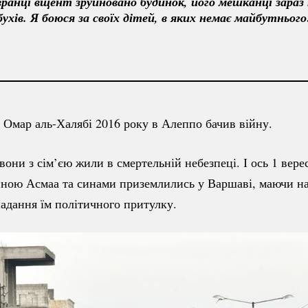
і вранці вщент зруйновано будинок, його мешканці зараз 
хів. Я боюся за своїх дітей, в яких немає майбутнього
т Омар
аль-Халябі
2016 року в Алеппо бачив війну.
 вони з сім’єю жили в смертельній небезпеці. І ось 1 вере
иною Асмаа та синами приземлились у Варшаві, маючи на
адання їм політичного притулку.