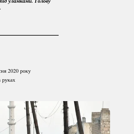
під уламками. Голову 
.
сня 2020 року
 руках