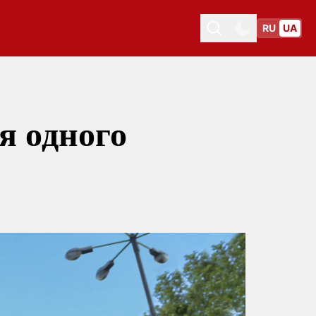
RU
UA
Toggle theme
Toggle theme
я одного