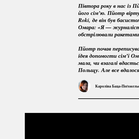
Півтора року в нас із 
його сім’ю. Пйотр вірту
Roki, де він був басист
Омара: «Я — журналіст і
обстрілювали ракетами
Пйотр почав переписува
ідея допомогти сім’ї Ома
мала, чи взагалі вдасть
Польщу. Але все вдалося
Кароліна
Баца-Поґожель