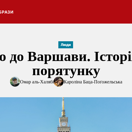
БРАЗИ
Люди
о до Варшави. Історі
порятунку
Омар аль-Халябі
Кароліна Баца-Поґожельська