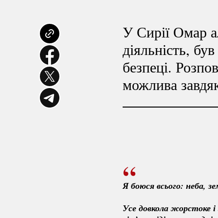
У Сирії Омар
а
діяльність, був
безпеці. Розпо
можлива завдяк
Я боюся всього: неба, зе
Усе довкола жорстоке і 