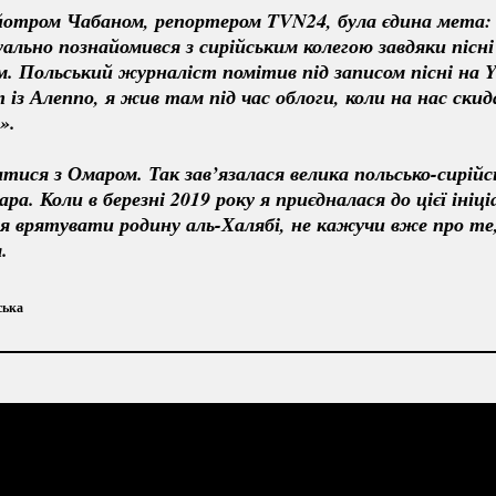
Пйотром Чабаном, репортером TVN24, була єдина мета:
ально познайомився з сирійським колегою завдяки пісні
ом. Польський журналіст помітив під записом пісні на 
з Алеппо, я жив там під час облоги, коли на нас скида
».
тися з Омаром. Так зав’язалася велика 
польсько-сирійс
ра. Коли в березні 2019 року я приєдналася до цієї ініці
ся врятувати родину 
аль-Халябі
, не кажучи вже про те,
.
ська