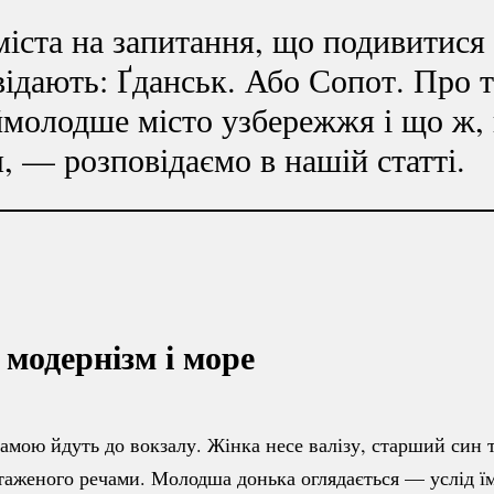
ста на запитання, що подивитися 
відають: Ґданськ. Або Сопот. Про т
молодше місто узбережжя і що ж, 
, — розповідаємо в нашій статті.
 модернізм і море
мамою йдуть до вокзалу. Жінка несе валізу, старший син 
таженого речами. Молодша донька оглядається — услід ї