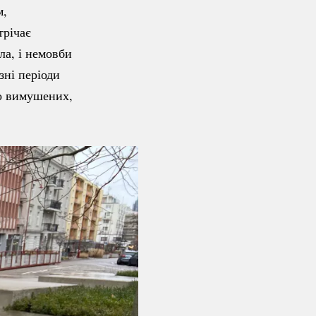
м,
трічає
ла, і немовби
ізні періоди
ко вимушених,