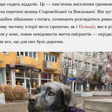
 що сидить віддалік. Це — пам’ятник виселеним ґдиняна
на перетині вулиць Старовєйської та Вокзальної. Він зус
, щойно зійшовши з потяга, починають розглядатися довко
иву частину історії міста (зрештою, як і
Польщі
), яке в р
ом у нове, повне невідомости життя емігрантів — нерід
и все, що для них було дорогим.