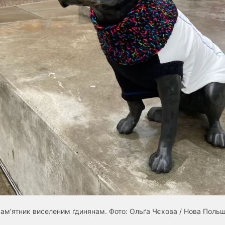
ам’ятник виселеним ґдинянам. Фото: Ольґа Чєхова / Нова Поль