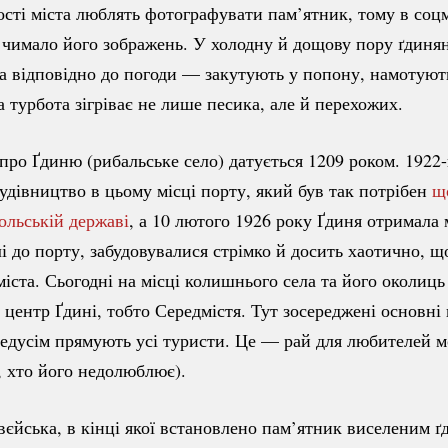
сті міста люблять фотографувати пам’ятник, тому в соц
чимало його зображень. У холодну й дощову пору ґдиня
а відповідно до погоди — закутують у попону, намотую
а турбота зігріває не лише песика, але й перехожих.
про Ґдиню (рибальське село) датується 1209 роком.
1922-
удівництво в цьому місці порту, який був так потрібен
щ
ольській державі
, а 10 лютого 1926 року Ґдиня отримала 
лі до порту, забудовувалися стрімко й досить хаотично, щ
 міста. Сьогодні на місці колишнього села та його околиць
центр Ґдині, тобто Середмістя. Тут зосереджені основні
едусім прямують усі туристи. Це — рай для любителей мо
, хто його недолюблює).
єйська, в кінці якої встановлено пам’ятник виселеним ґ