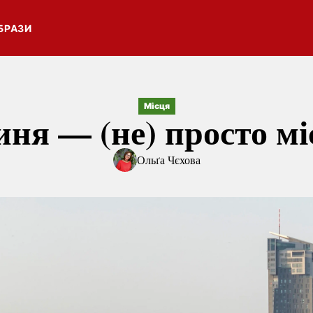
БРАЗИ
Місця
иня — (не) просто мі
Ольґа Чєхова