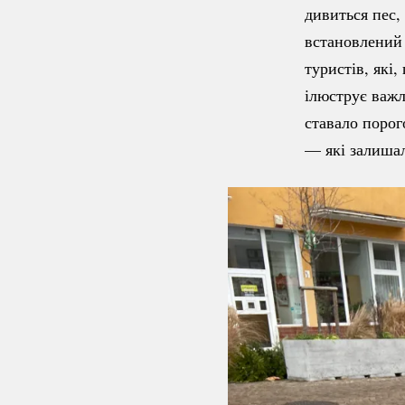
дивиться пес,
встановлений 
туристів, які
ілюструє важл
ставало порог
— які залишал