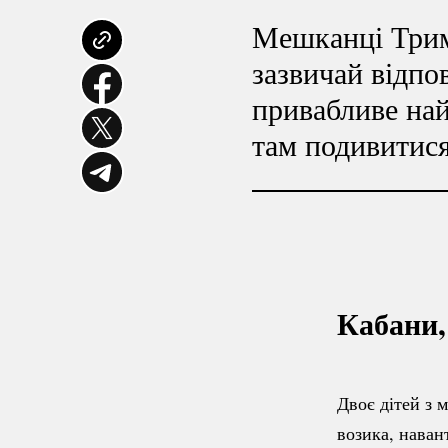
Мешканці Тримі
зазвичай відпо
привабливе най
там подивитися
Кабани,
Двоє дітей з 
возика, наван