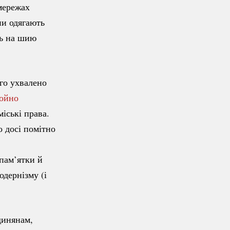
мережах
ни одягають
ть на шию
го
ухвалено
ойно
міські права.
о досі помітно
 пам’ятки й
дернізму (і
динянам,