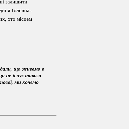
ені залишити
Ґдиня Головна»
их, хто місцем
дали, що живемо в 
о не існує такого 
тової, ми хочемо 