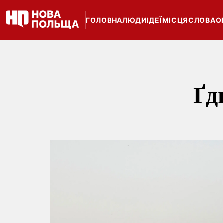
ГОЛОВНА
ЛЮДИ
ІДЕЇ
МІСЦЯ
СЛОВА
О
Ґд