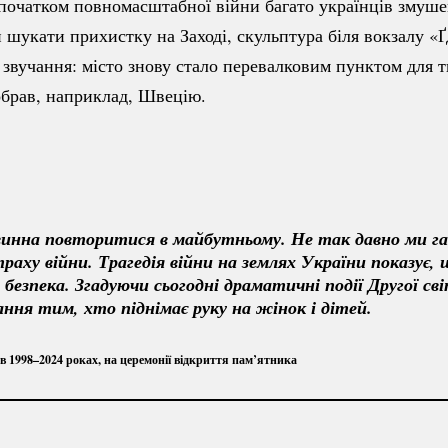
 початком повномасштабної війни багато українців змуш
й шукати прихистку на Заході, скульптура біля вокзалу «
 звучання: місто знову стало перевалковим пунктом для т
обрав, наприклад, Швецію.
винна повторитися в майбутньому. Не так давно ми га
траху війни. Трагедія війни на землях України показує, щ
езпека. Згадуючи сьогодні драматичні події Другої сві
ння тим, хто піднімає руку на жінок і дітей.
в 1998–2024 роках, на церемонії відкриття пам’ятника