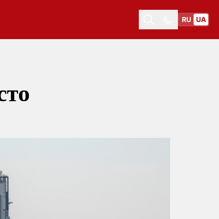
RU
UA
Toggle theme
Toggle theme
сто