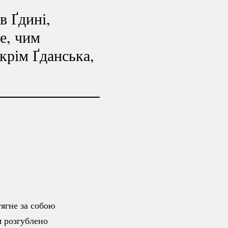
в Ґдині,
е, чим
крім Ґданська,
тягне за собою
м розгублено