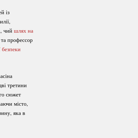
й із
илії,
и, чий
шлях на
та профессор
ї безпеки
асіна
дві третини
ого сюжет
шаючи місто,
ину, яка в