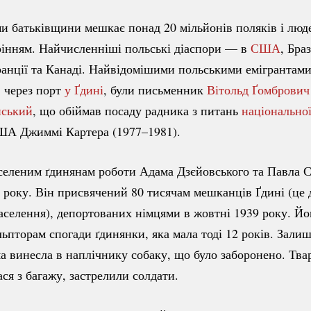
и батьківщини мешкає понад 20 мільйонів поляків і люде
рінням. Найчисленніші польські діаспори — в
США
, Браз
анції та Канаді. Найвідомішими польськими емігрантам
 через порт
у Ґдині
, були письменник
Вітольд Ґомбрович
нський
, що обіймав посаду радника з питань
національно
ША Джиммі Картера (1977–1981).
селеним ґдинянам роботи Адама Дзєйовського та Павла С
 року. Він присвячений 80 тисячам мешканців Ґдині (це 
аселення), депортованих німцями в жовтні 1939 року. Й
льпторам спогади ґдинянки, яка мала тоді 12 років. Зали
а винесла в наплічнику собаку, що було заборонено. Твар
ася з багажу, застрелили солдати.