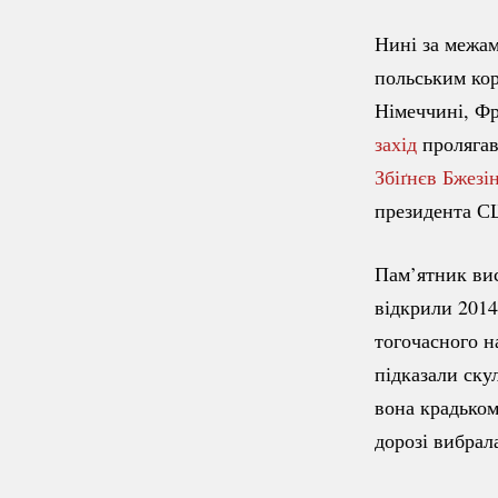
Нині за межам
польським ко
Німеччині, Фр
захід
пролягав
Збіґнєв Бжезі
президента С
Пам’ятник ви
відкрили 2014
тогочасного н
підказали ску
вона крадьком
дорозі вибрал