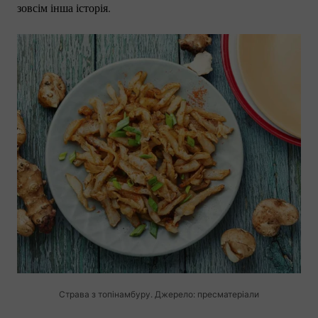
зовсім інша історія.
Cтрава з топінамбуру. Джерело: пресматеріали