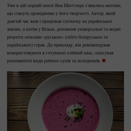
Уже в цій першій книзі Яна Шиттлера з’явились мотиви,
що стануть провідними у його творчості. Автор, який
довгий час жив і працював спочатку на українських
землях, а потім у Вільні, доповнив універсальні та модні
рецепти описами «руських» (себто білоруських та
українських) страв. До прикладу, він рекомендував
використовувати в готуванні хлібний квас, описував
різноманітні види рибних супів та холодників.