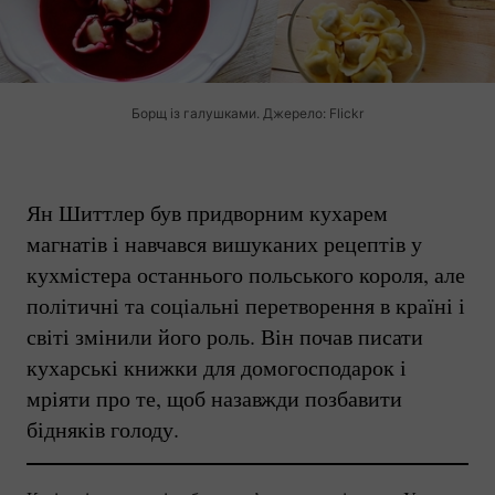
Борщ із галушками. Джерело: Flickr
Ян Шиттлер був придворним кухарем
магнатів і навчався вишуканих рецептів у
кухмістера останнього польського короля, але
політичні та соціальні перетворення в країні і
світі змінили його роль. Він почав писати
кухарські книжки для домогосподарок і
мріяти про те, щоб назавжди позбавити
бідняків голоду.