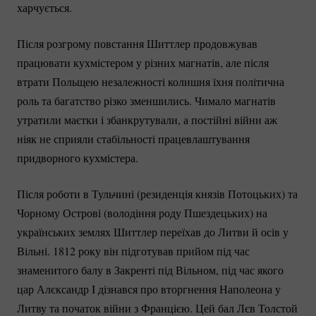
харчується.
Після розгрому повстання Шиттлер продовжував
працювати кухмістером у різних магнатів, але після
втрати Польщею незалежності колишня їхня політична
роль та багатство різко зменшились. Чимало магнатів
утратили маєтки і збанкрутували, а постійні війни аж
ніяк не сприяли стабільності працевлаштування
придворного кухмістера.
Після роботи в Тульчині (резиденція князів Потоцьких) та
Чорному Острові (володіння роду Пшездецьких) на
українських землях Шиттлер переїхав до Литви й осів у
Вільні. 1812 року він підготував прийом під час
знаменитого балу в Закренті під Вільном, під час якого
цар Алєксандр I дізнався про вторгнення Наполеона у
Литву та початок війни з Францією. Цей бал Лєв Толстой