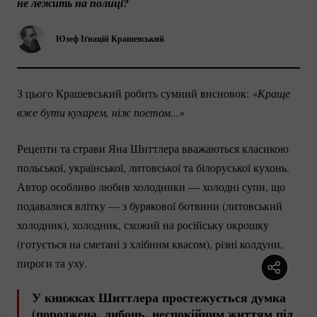
не лежить на полиці?
Юзеф Іґнацій Крашевський
З цього Крашевський робить сумний висновок:
 «Краще 
вже бути кухарем, ніж поетом...»
Рецепти та страви Яна Шиттлера вважаються класикою
польської, української, литовської та білоруської кухонь.
Автор особливо любив холодники — холодні супи, що
подавалися влітку — з бурякової ботвини (литовський
холодник), холодник, схожий на російську окрошку
(готується на сметані з хлібним квасом), різні колдуни,
пироги та уху.
У книжках Шиттлера простежується думка
(породжена, либонь, неспокійним життям під