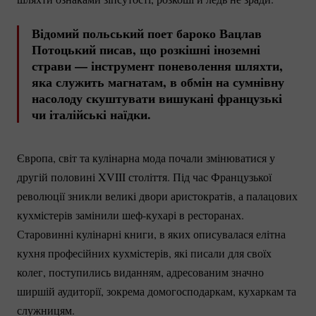
Відомий польський поет бароко Вацлав
Потоцький писав, що розкішні іноземні
страви — інструмент поневолення шляхти,
яка служить магнатам, в обмін на сумнівну
насолоду скуштувати вишукані французькі
чи італійські наїдки.
Європа, світ та кулінарна мода почали змінюватися у
другій половині XVIII століття. Під час Французької
революції зникли великі двори аристократів, а палацових
кухмістерів замінили
шеф-кухарі
в ресторанах.
Старовинні кулінарні книги, в яких описувалася елітна
кухня професійних кухмістерів, які писали для своїх
колег, поступились виданням, адресованим значно
ширшій аудиторії, зокрема домогосподаркам, кухаркам та
служницям.