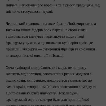
звичаїв, національного вбрання та вірності традиціям. Це,
звісно ж, стосувалося і кухні.
Чернецький працював на двох братів Любомирських, а
також на інших лідерів обох партій і в своїй книзі
водночас возвеличував і критикував модну тоді
французьку кухню, а ще вихваляв кулінарію країн, де
правили Габсбурги — суперники Франції та союзники
антикоролівської опозиції в Польщі.
Хоча кулінарні вподобання, як і мода, не напряму
залежать від політики, запозичення різних моделей з
інших країн, як правило, поєднується з симпатією до
самих країн, створенням їхнього позитивного іміджу та
відстоюванням їхніх цінностей. Тож перуки,
французький одяг та манери були для провінційної
шляхти ознаками зіпсутості, розкоші й ледь не зради.