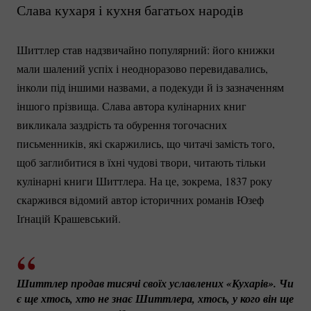
Слава кухаря і кухня багатьох народів
Шиттлер став надзвичайно популярний: його книжки
мали шалений успіх і неодноразово перевидавались,
інколи під іншими назвами, а подекуди й із зазначенням
іншого прізвища. Слава автора кулінарних книг
викликала заздрість та обурення тогочасних
письменників, які скаржились, що читачі замість того,
щоб заглибитися в їхні чудові твори, читають тільки
кулінарні книги Шиттлера. На це, зокрема, 1837 року
скаржився відомий автор історичних романів Юзеф
Іґнацій Крашевський.
Шиттлер продав тисячі своїх уславлених «Кухарів». Чи 
є ще хтось, хто не знає Шиттлера, хтось, у кого він ще 