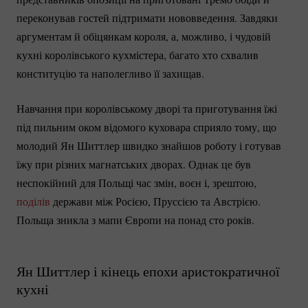
переконував гостей підтримати нововведення. Завдяки
аргументам й обіцянкам короля, а, можливо, і чудовій
кухні королівського кухмістера, багато хто схвалив
конституцію та наполегливо її захищав.
Навчання при королівському дворі та приготування їжі
під пильним оком відомого куховара сприяло тому, що
молодий Ян Шиттлер швидко знайшов роботу і готував
їжу при різних магнатських дворах. Однак це був
неспокійний для Польщі час змін, воєн і, зрештою,
поділів
держави між Росією, Пруссією та Австрією.
Польща зникла з мапи Європи на понад сто років.
Ян Шиттлер і кінець епохи аристократичної
кухні