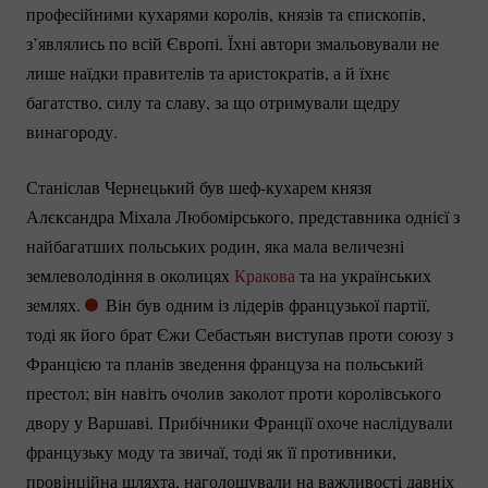
професійними кухарями королів, князів та єпископів,
з’являлись по всій Європі. Їхні автори змальовували не
лише наїдки правителів та аристократів, а й їхнє
багатство, силу та славу, за що отримували щедру
винагороду.
Станіслав Чернецький був
шеф-кухарем
князя
Алєксандра Міхала Любомірського, представника однієї з
найбагатших польських родин, яка мала величезні
землеволодіння в околицях
Кракова
та на українських
землях.
Він був одним із лідерів французької партії,
тоді як його брат Єжи Себастьян виступав проти союзу з
Францією та планів зведення француза на польський
престол; він навіть очолив заколот проти королівського
двору у Варшаві. Прибічники Франції охоче наслідували
французьку моду та звичаї, тоді як її противники,
провінційна шляхта, наголошували на важливості давніх