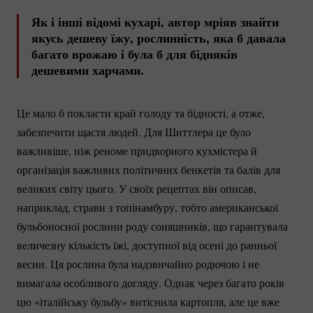
Як і інші відомі кухарі, автор мріяв знайти
якусь дешеву їжу, рослинність, яка б давала
багато врожаю і була б для бідняків
дешевими харчами.
Це мало б покласти край голоду та бідності, а отже,
забезпечити щастя людей. Для Шиттлера це було
важливіше, ніж реноме придворного кухмістера й
організація важливих політичних бенкетів та балів для
великих світу цього. У своїх рецептах він описав,
наприклад, страви з топінамбуру, тобто американської
бульбоносної рослини роду соняшників, що гарантувала
величезну кількість їжі, доступної від осені до ранньої
весни. Ця рослина була надзвичайно родючою і не
вимагала особливого догляду. Однак через багато років
цю «італійську бульбу» витіснила картопля, але це вже