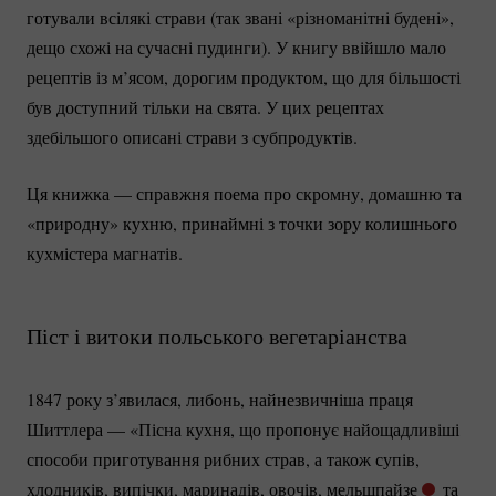
готували всілякі страви (так звані «різноманітні будені»,
дещо схожі на сучасні пудинги). У книгу ввійшло мало
рецептів із м’ясом, дорогим продуктом, що для більшості
був доступний тільки на свята. У цих рецептах
здебільшого описані страви з субпродуктів.
Ця книжка — справжня поема про скромну, домашню та
«природну» кухню, принаймні з точки зору колишнього
кухмістера магнатів.
Піст і витоки польського вегетаріанства
1847 року з’явилася, либонь, найнезвичніша праця
Шиттлера — «Пісна кухня, що пропонує найощадливіші
способи приготування рибних страв, а також супів,
хлодників, випічки, маринадів, овочів, мельшпайзе
та