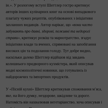
ін.». У розлогому вступі Шиттлер гостро критикує
авторів інших кулінарних книг на основі випадкового
плагіату ​​чужих рецептів, опублікованих з ініціативи
захланних видавців. Автор нарікає, що
«вони часто 
забувають про давні, здорові, поживні та недорогі 
страви»
, критикує розкіш та марнотратство, згадує
ініціативи влади та вчених, спрямовані на запобігання
високих цін та подолання голоду. Тут добре видно,
наскільки далеко Шиттлер відійшов від завдань
колишнього придворного кухмістера, який описував
модні космополітичні новинки, що готувались із
найдорожчих та імпортних продуктів.
У «Пісній кухні» Шиттлер критикував споживання м’яса,
яке, на його думку, нездорове, шкідливе та дороге.
Натомість він нахвалював вегетаріанство, хоча описував і