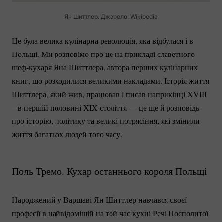
Ян Шиттлер. Джерело: Wikipedia
Це була велика кулінарна революція, яка відбулася і в
Польщі. Ми розповімо про це на прикладі славетного
шеф-кухаря
Яна Шиттлера, автора перших кулінарних
книг, що розходилися великими накладами. Історія життя
Шиттлера, який жив, працював і писав наприкінці XVIII
– в першій половині XIX століття — це ще й розповідь
про історію, політику та великі потрясіння, які змінили
життя багатьох людей того часу.
Поль Тремо. Кухар останнього короля Польщі
Народжений у Варшаві Ян Шиттлер навчався своєї
професії в найвідомішій на той час кухні Речі Посполитої