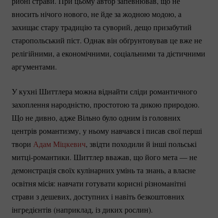
рибні страви. При цьому автор запевнював, що не
вносить нічого нового, не йде за жодною модою, а
захищає стару традицію та суворий, дещо призабутий
старопольський піст. Однак він обґрунтовував це вже не
релігійними, а економічними, соціальними та дієтичними
аргументами.
У кухні Шиттлера можна віднайти сліди романтичного
захоплення народністю, простотою та дикою природою.
Що не дивно, адже Вільно було одним із головних
центрів романтизму, у ньому навчався і писав свої перші
твори
Адам Міцкевич
, звідти походили й інші польські
митці-романтики.
Шиттлер вважав, що його мета — не
демонстрація своїх кулінарних умінь та знань, а власне
освітня місія: навчати готувати корисні різноманітні
страви з дешевих, доступних і навіть безкоштовних
інгредієнтів (наприклад, із диких рослин).