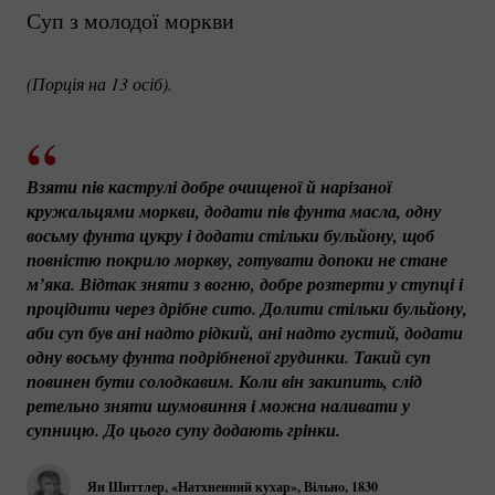
Суп з молодої моркви
(Порція на 13 осіб).
Взяти пів каструлі добре очищеної й нарізаної 
кружальцями моркви, додати пів фунта масла, одну 
восьму фунта цукру і додати стільки бульйону, щоб 
повністю покрило моркву, готувати допоки не стане 
м’яка. Відтак зняти з вогню, добре розтерти у ступці і 
процідити через дрібне сито. Долити стільки бульйону, 
аби суп був ані надто рідкий, ані надто густий, додати 
одну восьму фунта подрібненої грудинки. Такий суп 
повинен бути солодкавим. Коли він закипить, слід 
ретельно зняти шумовиння і можна наливати у 
супницю. До цього супу додають грінки.
Ян Шиттлер, «Натхненний кухар», Вільнo, 1830