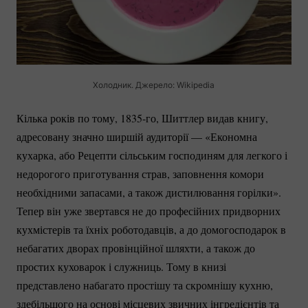
Холодник. Джерело: Wikipedia
Кілька років по тому,
1835-го
, Шиттлер видав книгу,
адресовану значно ширшій аудиторії — «Економна
кухарка, або Рецепти сільським господиням для легкого і
недорогого приготування страв, заповнення комори
необхідними запасами, а також дистилювання горілки».
Тепер він уже звертався не до професійних придворних
кухмістерів та їхніх роботодавців, а до домогосподарок в
небагатих дворах провінційної шляхти, а також до
простих куховарок і служниць. Тому в книзі
представлено набагато простішу та скромнішу кухню,
здебільшого на основі місцевих звичних інгредієнтів та