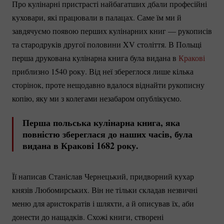
Про кулінарні пристрасті найбагатших дбали професійні
куховари, які працювали в палацах. Саме їм ми й
завдячуємо появою перших кулінарних книг — рукописів
та стародруків другої половини XV століття. В Польщі
перша друкована кулінарна книга була видана в
Кракові
приблизно 1540 року. Від неї збереглося лише кілька
сторінок, проте нещодавно вдалося віднайти рукописну
копію, яку ми з колегами незабаром опублікуємо.
Перша польська кулінарна книга, яка
повністю збереглася до наших часів, була
видана в Кракові 1682 року.
Її написав Станіслав Чернецький, придворний кухар
князів Любомирських. Він не тільки складав незвичні
меню для аристократів і шляхти, а й описував їх, аби
донести до нащадків. Схожі книги, створені