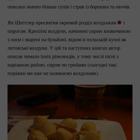
описано значно більше супів і страв із борошна та овочів.
Ян Шиттлер присвятив окремий розділ колдункам
і
пирогам. Крихітні колдуни, начинені сирою яловичиною
з лоєм і зварені на бульйоні, відомі в польській кухні як
литовські колдуни. У цій та наступних книгах автор
описав чимало їхніх різновидів, у тому числі пісні з
нарізаною рибою, сиром чи грибами (сьогодні такі
пиріжки ми вже не називаємо колдунами).