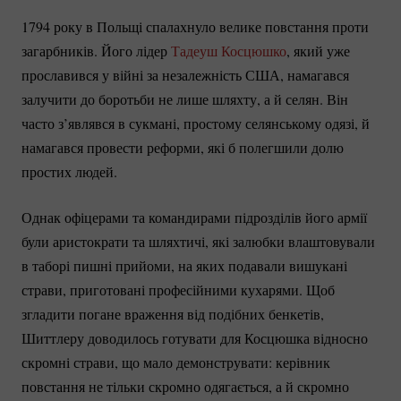
1794 року в Польщі спалахнуло велике повстання проти
загарбників. Його лідер
Тадеуш Косцюшко
, який уже
прославився у війні за незалежність США, намагався
залучити до боротьби не лише шляхту, а й селян. Він
часто з’являвся в сукмані, простому селянському одязі, й
намагався провести реформи, які б полегшили долю
простих людей.
Однак офіцерами та командирами підрозділів його армії
були аристократи та шляхтичі, які залюбки влаштовували
в таборі пишні прийоми, на яких подавали вишукані
страви, приготовані професійними кухарями. Щоб
згладити погане враження від подібних бенкетів,
Шиттлеру доводилось готувати для Косцюшка відносно
скромні страви, що мало демонструвати: керівник
повстання не тільки скромно одягається, а й скромно