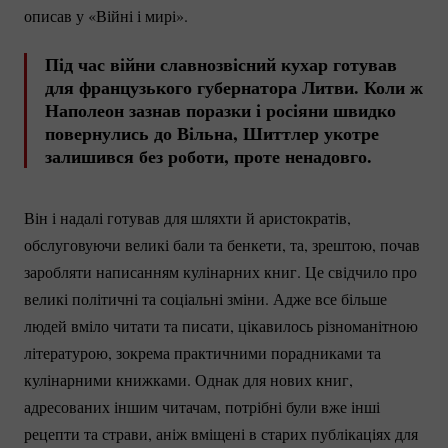
описав у «Війні і мирі».
Під час війни славнозвісний кухар готував
для французького губернатора Литви. Коли ж
Наполеон зазнав поразки і росіяни швидко
повернулись до Вільна, Шиттлер укотре
залишився без роботи, проте ненадовго.
Він і надалі готував для шляхти й аристократів,
обслуговуючи великі бали та бенкети, та, зрештою, почав
заробляти написанням кулінарних книг. Це свідчило про
великі політичні та соціальні зміни. Адже все більше
людей вміло читати та писати, цікавилось різноманітною
літературою, зокрема практичними порадниками та
кулінарними книжками. Однак для нових книг,
адресованих іншим читачам, потрібні були вже інші
рецепти та страви, аніж вміщені в старих публікаціях для