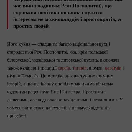
час війн і падінням Речі Посполитої), що
справжня політика повинна служити
інтересам не можновладців і аристократів, а
простих людей.
Його кухня — спадщина багатонаціональної кухні
стародавньої Речі Посполитої, яка, крім польської,
білоруської, української та литовської кухонь, включала
також кулінарні традиції
євреїв
,
татарів
, вірмен,
караїмів
і
німців Помор’я. Це матеріал для наступних смачних
історій, а цю кулінарну оповідку закінчимо кількома
чудовими рецептами Яна Шиттлера. Простими і
дешевими, але водночас винахідливими і незвичними. У
чомусь вони схожі на сучасні, а в чомусь відмінні і
призабуті.