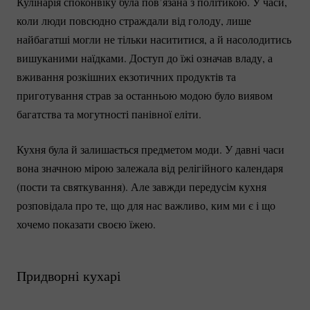
Кулінарія споконвіку була пов’язана з політикою. У часи,
коли люди повсюдно страждали від голоду, лише
найбагатші могли не тільки насититися, а й насолодитись
вишуканими наїдками. Доступ до їжі означав владу, а
вживання розкішних екзотичних продуктів та
приготування страв за останньою модою було виявом
багатства та могутності панівної еліти.
Кухня була й залишається предметом моди. У давні часи
вона значною мірою залежала від релігійного календаря
(пости та святкування). Але завжди передусім кухня
розповідала про те, що для нас важливо, ким ми є і що
хочемо показати своєю їжею.
Придворні кухарі