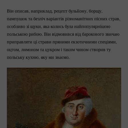
Він описав, наприклад, рецепт бульйону, борщу,
пампушок та безліч варіантів різноманітних пісних страв,
особливо зі щуки, яка колись була найпопулярнішою
польською рибою. Він відмовився від барокового звичаю
приправляти ці страви пряними екзотичними спеціями,
оцтом, лимоном та цукром і таким чином створив ту
польську кухню, яку ми знаємо.