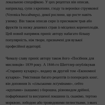
локальною специфікою. У цих рецептах він описав,
наприклад, супи з кропиви, глоду та вероніки струмкової
(Veronica beccabunga), дикої рослини, що росте навіть
узимку. Він також описав сири із присмаком трав або
фруктів та низку дешевих страв із місцевих коренеплодів.
Цей новий напрямок приніс автору набагато більшу
популярність, ніж твори, призначені для вузької
професійної аудиторії.
Чималу славу приніс автору також його «Посібник для
мисливців» 1839 року. А
1846-го
Шиттлер опублікував
«Старанну кухарку», видану як другий том «Економної
кухарки». Умістивши багато рецептів із попередніх книг,
він доповнив їх «сільськими лєґумінами», себто
«крупами» (кашами) з борошна, різновидом дрібної,
пофарбованої та висушеної локшини із, скажімо, тертою
морквою, лободою або трояндовими пелюстками, з яких