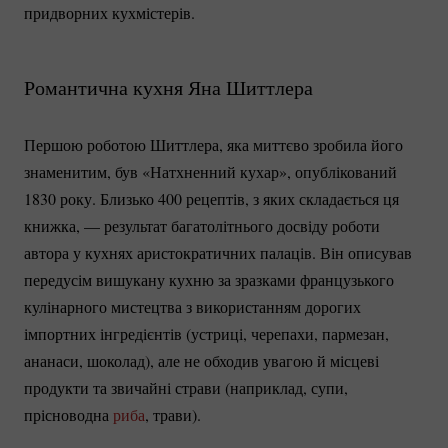
придворних кухмістерів.
Романтична кухня Яна Шиттлера
Першою роботою Шиттлера, яка миттєво зробила його
знаменитим, був «Натхненний кухар», опублікований
1830 року. Близько 400 рецептів, з яких складається ця
книжка, — результат багатолітнього досвіду роботи
автора у кухнях аристократичних палаців. Він описував
передусім вишукану кухню за зразками французького
кулінарного мистецтва з використанням дорогих
імпортних інгредієнтів (устриці, черепахи, пармезан,
ананаси, шоколад), але не обходив увагою й місцеві
продукти та звичайні страви (наприклад, супи,
прісноводна
риба
, трави).