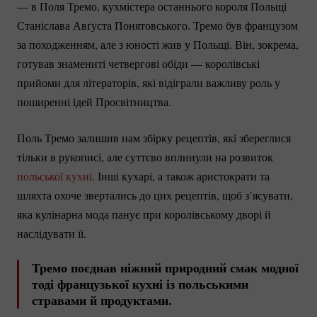
— в Поля Тремо, кухмістера останнього короля Польщі
Станіслава Авґуста Понятовського. Тремо був французом
за походженням, але з юності жив у Польщі. Він, зокрема,
готував знамениті четвергові обіди — королівські
прийоми для літераторів, які відіграли важливу роль у
поширенні ідей Просвітництва.
Поль Тремо залишив нам збірку рецептів, які збереглися
тільки в рукописі, але суттєво вплинули на розвиток
польської кухні
. Інші кухарі, а також аристократи та
шляхта охоче звертались до цих рецептів, щоб з’ясувати,
яка кулінарна мода панує при королівському дворі й
наслідувати її.
Тремо поєднав ніжний природний смак модної
тоді французької кухні із польськими
стравами й продуктами.