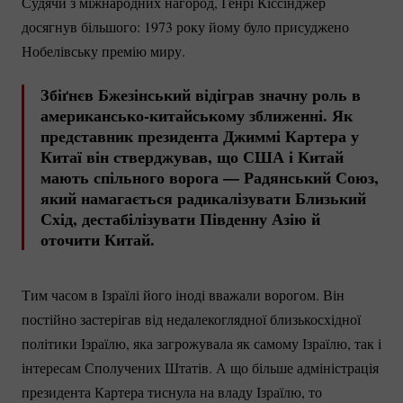
Судячи з міжнародних нагород, Генрі Кіссінджер
досягнув більшого: 1973 року йому було присуджено
Нобелівську премію миру.
Збіґнєв Бжезінський відіграв значну роль в
американсько-китайському
зближенні. Як
представник президента Джиммі Картера у
Китаї він стверджував, що США і Китай
мають спільного ворога — Радянський Союз,
який намагається радикалізувати Близький
Схід, дестабілізувати Південну Азію й
оточити Китай.
Тим часом в Ізраїлі його іноді вважали ворогом. Він
постійно застерігав від недалекоглядної близькосхідної
політики Ізраїлю, яка загрожувала як самому Ізраїлю, так і
інтересам Сполучених Штатів. А що більше адміністрація
президента Картера тиснула на владу Ізраїлю, то