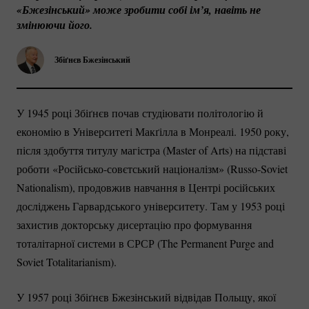
«Бжезінський» може зробити собі ім’я, навіть не 
змінюючи його.
Збіґнєв Бжезінський
У 1945 році Збіґнєв почав студіювати політологію й
економію в Університеті Макґілла в Монреалі. 1950 року,
після здобуття титулу магістра (Master of Arts) на підставі
роботи
«Російсько-совєтський
націоналізм»
(Russo-Soviet
Nationalism), продовжив навчання в Центрі російських
досліджень Гарвардського університету. Там у 1953 році
захистив докторську дисертацію про формування
тоталітарної системи в СРСР (The Permanent Purge and
Soviet Totalitarianism).
У 1957 році Збіґнєв Бжезінський відвідав Польщу, якої