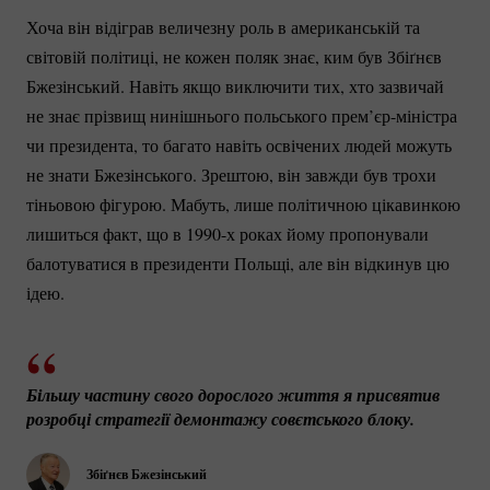
Хоча він відіграв величезну роль в американській та
світовій політиці, не кожен поляк знає, ким був Збіґнєв
Бжезінський. Навіть якщо виключити тих, хто зазвичай
не знає прізвищ нинішнього польського
прем’єр-міністра
чи президента, то багато навіть освічених людей можуть
не знати Бжезінського. Зрештою, він завжди був трохи
тіньовою фігурою. Мабуть, лише політичною цікавинкою
лишиться факт, що в 1990-х роках йому пропонували
балотуватися в президенти Польщі, але він відкинув цю
ідею.
Більшу частину свого дорослого життя я присвятив 
розробці стратегії демонтажу совєтського блоку.
Збіґнєв Бжезінський