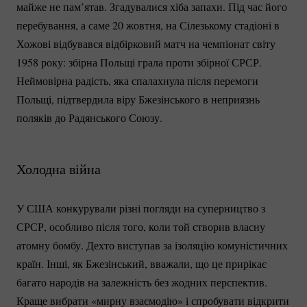
майже не пам’ятав. Згадувалися хіба запахи. Під час його
перебування, а саме 20 жовтня, на Сілезькому стадіоні в
Хожові відбувався відбірковий матч на чемпіонат світу
1958 року: збірна Польщі грала проти збірної СРСР.
Неймовірна радість, яка спалахнула після перемоги
Польщі, підтвердила віру Бжезінського в неприязнь
поляків до Радянського Союзу.
Холодна війна
У США конкурували різні погляди на суперництво з
СРСР, особливо після того, коли той створив власну
атомну бомбу. Дехто виступав за ізоляцію комуністичних
країн. Інші, як Бжезінський, вважали, що це прирікає
багато народів на залежність без жодних перспектив.
Краще вибрати «мирну взаємодію» і спробувати відкрити