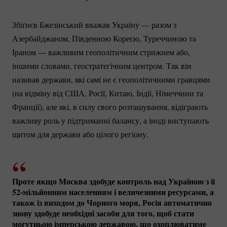
Збіґнєв Бжезінський вважав Україну — разом з
Азербайджаном, Південною Кореєю, Туреччиною та
Іраном — важливим геополітичним стрижнем або,
іншими словами, геостратегічним центром. Так він
називав держави, які самі не є геополітичними гравцями
(на відміну від США, Росії, Китаю, Індії, Німеччини та
Франції), але які, в силу свого розташування, відіграють
важливу роль у підтриманні балансу, а іноді виступають
щитом для держави або цілого регіону.
Проте якщо Москва здобуде контроль над Україною з її
52-мільйонним
населенням і величезними ресурсами, а
також із виходом до Чорного моря, Росія автоматично
знову здобуде необхідні засоби для того, щоб стати
могутньою імперською державою, що охоплюватиме