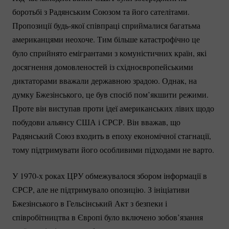
боротьбі з Радянським Союзом та його сателітами.
Пропозиції
будь-якої
співпраці сприймалися багатьма
американцями неохоче. Тим більше катастрофічно це
було сприйнято емігрантами з комуністичних країн, які
досягнення домовленостей із східноєвропейськими
диктаторами вважали державною зрадою. Однак, на
думку Бжезінського, це був спосіб пом’якшити режими.
Проте він виступав проти ідеї американських лівих щодо
побудови альянсу США і СРСР. Він вважав, що
Радянський Союз входить в епоху економічної стагнації,
тому підтримувати його особливими підходами не варто.
У 1970-х роках ЦРУ обмежувалося збором інформації в
СРСР, але не підтримувало опозицію. З ініціативи
Бжезінського в Гельсінський Акт з безпеки і
співробітництва в Європі було включено зобов’язання