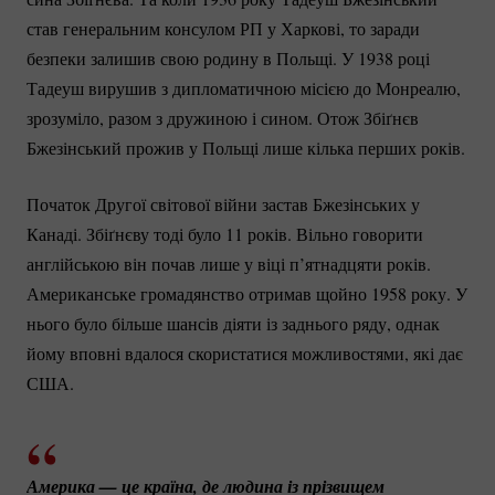
став генеральним консулом РП у Харкові, то заради
безпеки залишив свою родину в Польщі. У 1938 році
Тадеуш вирушив з дипломатичною місією до Монреалю,
зрозуміло, разом з дружиною і сином. Отож Збіґнєв
Бжезінський прожив у Польщі лише кілька перших років.
Початок Другої світової війни застав Бжезінських у
Канаді. Збіґнєву тоді було 11 років. Вільно говорити
англійською він почав лише у віці п’ятнадцяти років.
Американське громадянство отримав щойно 1958 року. У
нього було більше шансів діяти із заднього ряду, однак
йому вповні вдалося скористатися можливостями, які дає
США.
Америка — це країна, де людина із прізвищем 