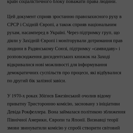
країн соціалістичного блоку поважати права людини.
Цей документ сприяв зростанню правозахисного руху в
СРСР і Східній Європі, а також сприяв національним
рухам, насамперед в Україні. Через підтримку груп, що
діяли у Західній Європі і моніторували дотримання прав
людини в Радянському Союзі, підтримку «самвидаву» і
розповсюдження дисидентських книжок на Заході
відкривалися нові можливості для інформування
демократичних суспільств про процеси, які відбувалися
по другий бік залізної завіси.
У 1970-х роках Збіґнєв Бжезінський очолив відому
приватну Тристоронню комісію, засновану з ініціативи
Девіда Рокфеллера. Вона займалася політикою зближення
Північної Америки, Європи та Японії. Визнавці теорії
змови звинуватили комісію у спробі створити світовий