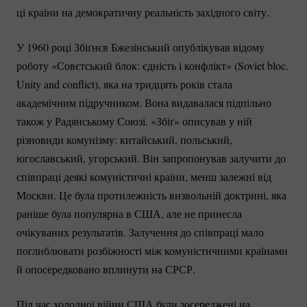
ці країни на демократичну реальність західного світу.
У 1960 році Збіґнєв Бжезінський опублікував відому
роботу «Совєтський блок: єдність і конфлікт» (Soviet bloc.
Unity and conflict), яка на тридцять років стала
академічним підручником. Вона видавалася підпільно
також у Радянському Союзі. «Збіґ» описував у ній
різновиди комунізму: китайський, польський,
югославський, угорський. Він запропонував залучити до
співпраці деякі комуністичні країни, менш залежні від
Москви. Це була протилежність визвольній доктрині, яка
раніше була популярна в США, але не принесла
очікуваних результатів. Залучення до співпраці мало
поглиблювати розбіжності між комуністичними країнами
й опосередковано вплинути на СРСР.
Під час холодної війни США були зосереджені на