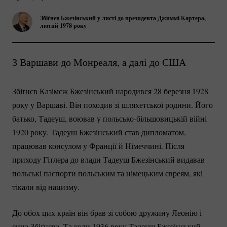
Збіґнєв Бжезінський у листі до президента Джиммі Картера,
лютий 1978 року
З Варшави до Монреаля, а далі до США
Збіґнєв Казімєж Бжезінський народився 28 березня 1928
року у Варшаві. Він походив зі шляхетської родини. Його
батько, Тадеуш, воював у
польсько-більшовицькій
війні
1920 року. Тадеуш Бжезінський став дипломатом,
працював консулом у Франції й Німеччині. Після
приходу Гітлера до влади Тадеуш Бжезінський видавав
польські паспорти польським та німецьким євреям, які
тікали від нацизму.
До обох цих країн він брав зі собою дружину Леонію і
сина Збіґнєва. Та коли 1936 року Тадеуш Бжезінський