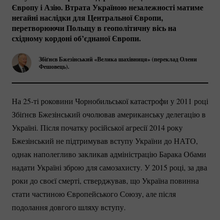
Європу і Азію. Втрата Україною незалежності матиме
негайні наслідки для Центральної Європи,
перетворюючи Польщу в геополітичну вісь на
східному кордоні об’єднаної Європи.
Збіґнєв Бжезінський «Велика шахівниця» (переклад Олени
Фешовець).
На
25-ті
роковини Чорнобильської катастрофи у 2011 році
Збіґнєв Бжезінський очолював американську делегацію в
Україні. Після початку російської агресії 2014 року
Бжезінський не підтримував вступу України до НАТО,
однак наполегливо закликав адміністрацію Барака Обами
надати Україні зброю для самозахисту. У 2015 році, за два
роки до своєї смерті, стверджував, що Україна повинна
стати частиною Європейського Союзу, але після
подолання довгого шляху вступу.