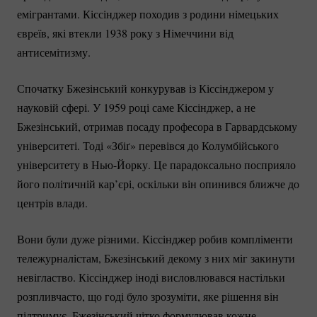
емігрантами. Кіссінджер походив з родини німецьких
євреїв, які втекли 1938 року з Німеччини від
антисемітизму.
Спочатку Бжезінський конкурував із Кіссінджером у
науковій сфері. У 1959 році саме Кіссінджер, а не
Бжезінський, отримав посаду професора в Гарвардському
університеті. Тоді «Збіґ» перевівся до Колумбійського
університету в
Нью-Йорку.
Це парадоксально посприяло
його політичній кар’єрі, оскільки він опинився ближче до
центрів влади.
Вони були дуже різними. Кіссінджер робив компліменти
тележурналістам, Бжезінський декому з них міг закинути
невігластво. Кіссінджер іноді висловлювався настільки
розпливчасто, що годі було зрозуміти, яке рішення він
підтримує. Бжезінський чітко формулював кожне