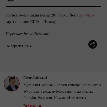
Збіґнєв Бжезінський помер 2017 року. Його
син Марк
зараз є послом США в Польщі.
Переклала Ірена Шевченко 
04 березня 2024
Пйотр Ліпінський
Журналіст, майже 20 років співпрацює з Gazeta
Wyborcza. Також публікувався у журналах
Polityka, Po prostu, Newsweek та інших
польських і зарубіжних виданнях. Автор
Всі тексти