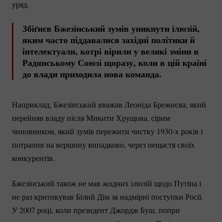
уряд.
Збіґнєв Бжезінський зумів уникнути ілюзій,
яким часто піддавалися західні політики й
інтелектуали, котрі вірили у великі зміни в
Радянському Союзі щоразу, коли в цій країні
до влади приходила нова команда.
Наприклад, Бжезінський вважав Леоніда Брежнєва, який
перейняв владу після Микити Хрущова, сірим
чиновником, який зумів пережити чистку 1930-х років і
потрапив на вершину випадково, через нещастя своїх
конкурентів.
Бжезінський також не мав жодних ілюзій щодо Путіна і
не раз критикував Білий Дім за надмірні поступки Росії.
У 2007 році, коли президент Джордж Буш, попри