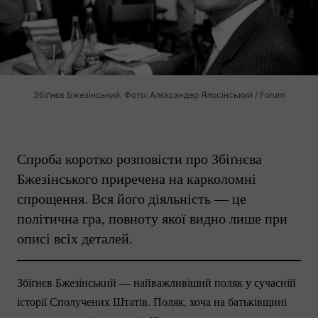
Збіґнєв Бжезінський. Фото: Алєксандер Ялосінський / Forum
Спроба коротко розповісти про Збіґнєва
Бжезінського приречена на карколомні
спрощення. Вся його діяльність — це
політична гра, повноту якої видно лише при
описі всіх деталей.
Збіґнєв Бжезінський — найважливіший поляк у сучасній
історії Сполучених Штатів. Поляк, хоча на батьківщині