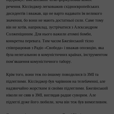
речення. Кіссінджер легковажив східноєвропейських
дисидентів і вважав, що не варто надавати їм великого
значення, бо вони не мають достатньої сили. Саме тому
він не хотів, наприклад, зустрічатися з Алєксандром
Солженіциним. Для нього важили атомні бомби,
конкретна перевага. Тим часом Бжезінський тісно
співпрацював з Радіо «Свобода» і вважав опозицію, яка
була нелегальною в комуністичних країнах, інструментом
пом’якшення комуністичного табору.
Крім того, вони теж
по-іншому
поводилися із ЗМІ та
підлеглими. Кіссінджер був чарівним на телебаченні, але
надзвичайно жорстким зі своїми підлеглими. Бжезінський
ніколи не сяяв в ЗМІ, виглядав радше суворим. Але
підлеглі дуже його любили, хоча він теж був вимогливим.