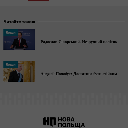
документальних фільмів. Займається
комуністичним періодом у Польщі, автор
книжок «Берут. Коли партія була богом»,
Читайте також
«Абсурди ПНР» та ін. Номінант кількох
Люди
журналістських премій, входить у список ста
Радослав Сікорський. Незручний політик
найкращих польських репортерів.
Люди
Анджей Почобут: Достатньо бути стійким