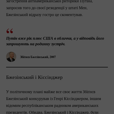
загострення антиамериканської риторики Путіна,
запросив того до своєї резиденції у штаті Мен,
Бжезінський відразу гостро це скоментував.
Путін вже рік плює США в обличчя, а у відповідь його 
запрошують на родинну зустріч.
Збіґнєв Бжезінський, 2007
Бжезінський і Кіссінджер
У політичному плані майже все своє життя Збіґнєв
Бжезінський конкурував із Генрі Кіссінджером, іншим
відомим республіканським радником американських
президентів. Обидва, Бжезінський і Кіссінджер, були