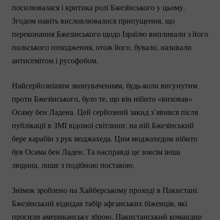
посилювалася і критика ролі Бжезінського у цьому.
Згодом навіть висловлювалися припущення, що
переконання Бжезінського щодо Ізраїлю випливали з його
польського походження, отож його, бувало, називали
антисемітом і русофобом.
Найсерйознішим звинуваченням,
будь-коли
висунутим
проти Бжезінського, було те, що він нібито «виховав»
Осаму бен Ладена. Цей серйозний закид з’явився після
публікації в ЗМІ відомої світлини: на ній Бжезінський
бере карабін з рук моджахеда. Цим моджахедом нібито
був Осама бен Ладен. Та насправді це зовсім інша
людина, лише з подібною поставою.
Знімок зроблено на Хайберському проході в Пакистані.
Бжезінський відвідав табір афганських біженців, які
просили американську зброю. Пакистанський командир