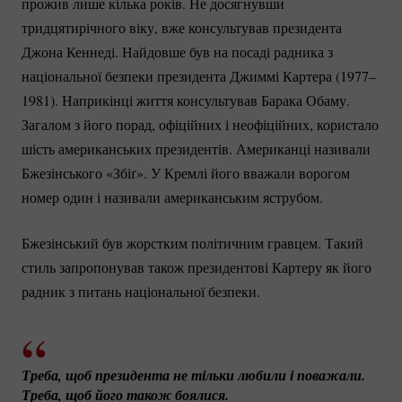
прожив лише кілька років. Не досягнувши
тридцятирічного віку, вже консультував президента
Джона Кеннеді. Найдовше був на посаді радника з
національної безпеки президента Джиммі Картера (1977–
1981). Наприкінці життя консультував Барака Обаму.
Загалом з його порад, офіційних і неофіційних, користало
шість американських президентів. Американці називали
Бжезінського «Збіґ». У Кремлі його вважали ворогом
номер один і називали американським яструбом.
Бжезінський був жорстким політичним гравцем. Такий
стиль запропонував також президентові Картеру як його
радник з питань національної безпеки.
Треба, щоб президента не тільки любили і поважали. 
Треба, щоб його також боялися.