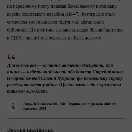
на передовому посту показав Бжезінському китайську
версію совєтського карабіна
АК-47.
Фотографія стала
символом американської підтримки афганських
бойовиків. Ця політика зазнавала дедалі більшої критики
в США і врешті зосередилася на Бжезінському.
Для когось він — останнє втілення Распутіна, для 
інших — небезпечний масон або доктор Стрейнджлав 
із чорної комедії Стенлі Кубрика про божевільну спробу 
розв’язати ядерну війну. Ще для когось він є хрещеним 
батьком 
Аль-Каїди.
Анджей Любовський «Збіґ. Людина, яка підклала міну під
Кремль», 2011
Велика шахівниця