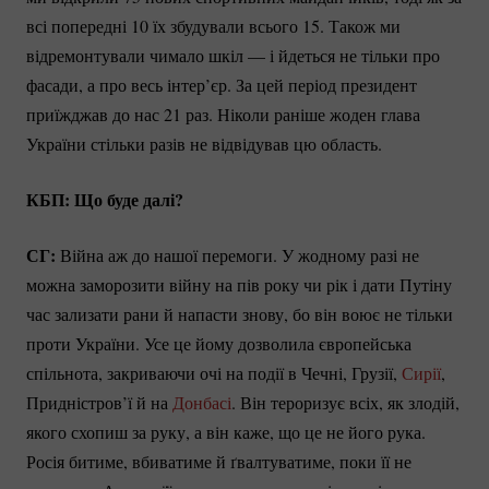
всі попередні 10 їх збудували всього 15. Також ми
відремонтували чимало шкіл — і йдеться не тільки про
фасади, а про весь інтер’єр. За цей період президент
приїжджав до нас 21 раз. Ніколи раніше жоден глава
України стільки разів не відвідував цю область.
КБП: Що буде далі?
СГ:
Війна аж до нашої перемоги. У жодному разі не
можна заморозити війну на пів року чи рік і дати Путіну
час зализати рани й напасти знову, бо він воює не тільки
проти України. Усе це йому дозволила європейська
спільнота, закриваючи очі на події в Чечні, Грузії,
Сирії
,
Придністров’ї й на
Донбасі
. Він тероризує всіх, як злодій,
якого схопиш за руку, а він каже, що це не його рука.
Росія битиме, вбиватиме й ґвалтуватиме, поки її не