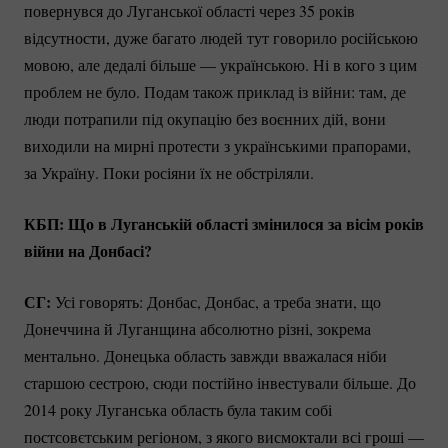
повернувся до Луганської області через 35 років
відсутности, дуже багато людей тут говорило російською
мовою, але дедалі більше — українською. Ні в кого з цим
проблем не було. Подам також приклад із війни: там, де
люди потрапили під окупацію без воєнних дій, вони
виходили на мирні протести з українськими прапорами,
за Україну. Поки росіяни їх не обстріляли.
КБП: Що в Луганській області змінилося за вісім років
війни на Донбасі?
СГ:
Усі говорять: Донбас, Донбас, а треба знати, що
Донеччина й Луганщина абсолютно різні, зокрема
ментально. Донецька область завжди вважалася ніби
старшою сестрою, сюди постійно інвестували більше. До
2014 року Луганська область була таким собі
постсовєтським регіоном, з якого висмоктали всі гроші —