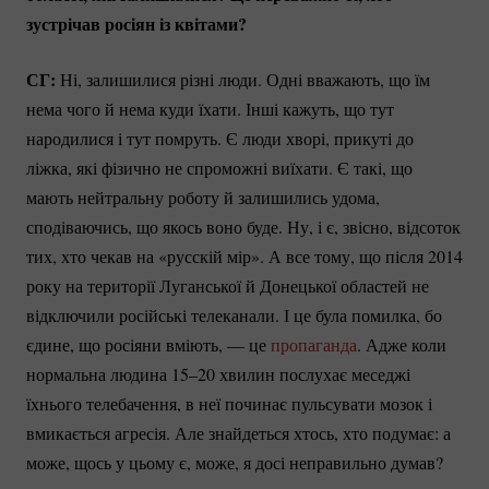
зустрічав росіян із квітами?
СГ:
Ні, залишилися різні люди. Одні вважають, що їм
нема чого й нема куди їхати. Інші кажуть, що тут
народилися і тут помруть. Є люди хворі, прикуті до
ліжка, які фізично не спроможні виїхати. Є такі, що
мають нейтральну роботу й залишились удома,
сподіваючись, що якось воно буде. Ну, і є, звісно, відсоток
тих, хто чекав на «русскій мір». А все тому, що після 2014
року на території Луганської й Донецької областей не
відключили російські телеканали. І це була помилка, бо
єдине, що росіяни вміють, — це
пропаганда
. Адже коли
нормальна людина 15–20 хвилин послухає меседжі
їхнього телебачення, в неї починає пульсувати мозок і
вмикається агресія. Але знайдеться хтось, хто подумає: а
може, щось у цьому є, може, я досі неправильно думав?