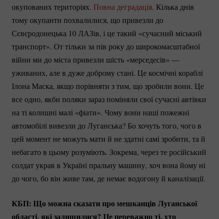
окупованих територіях.
Повна деградація
. Кілька днів
тому окупанти похвалилися, що привезли до
Сєвєродонецька 10 ЛАЗів, і це такий «сучасний міський
транспорт». От тільки за пів року до широкомасштабної
війни ми до міста привезли шість «мерседесів» —
уживаних, але в дуже доброму стані. Це космічні кораблі
Ілона Маска, якщо порівняти з тим, що зробили вони. Це
все одно, якби поляки зараз поміняли свої сучасні автівки
на ті колишні малі «фіати». Чому вони наші пожежні
автомобілі вивезли до Луганська? Бо хочуть того, чого в
цей момент не можуть мати й не здатні самі зробити, та й
небагато в цьому розуміють. Зокрема, через те російський
солдат украв в Україні пральну машину, хоч вона йому ні
до чого, бо він живе там, де немає водогону й каналізації.
КБП: Що можна сказати про мешканців Луганської
області, які залишилися? Це переважно ті, хто