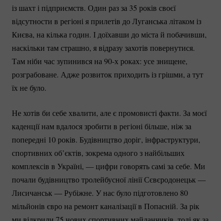
із шахт і підприємств. Один раз за 35 років своєї
відсутности в регіоні я прилетів до Луганська літаком із
Києва, на кілька годин. І доїхавши до міста й побачивши,
наскільки там страшно, я відразу захотів повернутися.
Там ніби час зупинився на 90-х роках: усе знищене,
розграбоване. Адже розвиток приходить із грішми, а тут
їх не було.
Не хотів би себе хвалити, але є промовисті факти. За моєї
каденції нам вдалося зробити в регіоні більше, ніж за
попередні 10 років. Будівництво доріг, інфраструктури,
спортивних об’єктів, зокрема одного з найбільших
комплексів в Україні, — цифри говорять самі за себе. Ми
почали будівництво тролейбусної лінії Сєвєродонецьк —
Лисичанськ — Рубіжне. У нас було підготовлено 80
мільйонів євро на ремонт каналізації в Попасній. За рік
ми відкрили 75 нових спортивних майданчиків, тоді як за