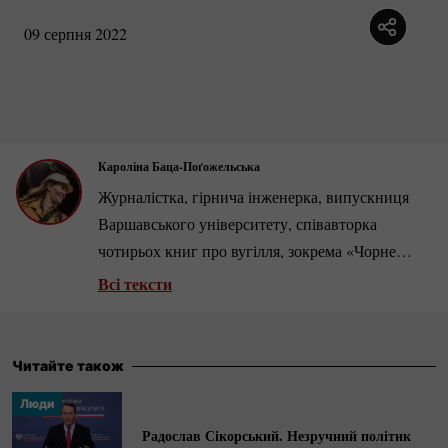
09 серпня 2022
Кароліна Баца-Поґожельська
Журналістка, гірнича інженерка, випускниця
Варшавського університету, співавторка
чотирьох книг про вугілля, зокрема «Чорне
золото. Війни за вугілля з Донбасу» спільно з
Всі тексти
Міхалом Потоцьким (за дворічне розслідування
автори удостоєні премії Grand Press і премії
імені Даріюша Фікуса).
Читайте також
Люди
Радослав Сікорський. Незручний політик