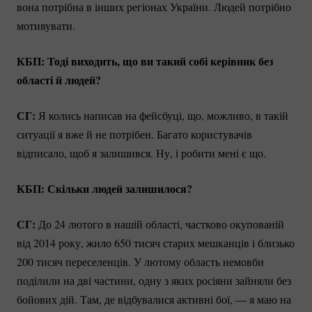
вона потрібна в інших регіонах України. Людей потрібно
мотивувати.
КБП: Тоді виходить, що ви такий собі керівник без
області й людей?
СГ:
Я колись написав на фейсбуці, що, можливо, в такій
ситуації я вже й не потрібен. Багато користувачів
відписало, щоб я залишився. Ну, і робити мені є що.
КБП: Скільки людей залишилося?
СГ:
До 24 лютого в нашій області, частково окупованій
від 2014 року, жило 650 тисяч старих мешканців і близько
200 тисяч переселенців. У лютому область немовби
поділили на дві частини, одну з яких росіяни зайняли без
бойових дій. Там, де відбувалися активні бої, — я маю на