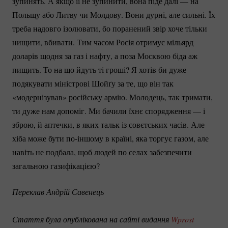
зупинять. А якщо її не зупинити, вона піде далі — на
Польщу або Литву чи Молдову. Вони дурні, але сильні. Їх
треба надовго ізолювати, бо поранений звір хоче тільки
нищити, вбивати. Тим часом Росія отримує мільярд
доларів щодня за газ і нафту, а поза Москвою біда аж
пищить. То на що йдуть ті гроші? Я хотів би дуже
подякувати міністрові Шойґу за те, що він так
«модернізував» російську армію. Молодець, так тримати,
ти дуже нам допоміг. Ми бачили їхнє спорядження — і
зброю, й аптечки, в яких тальк із совєтських часів. Але
хіба може бути
по-іншому
в країні, яка торгує газом, але
навіть не подбала, щоб людей по селах забезпечити
загальною газифікацією?
Переклав Андрій Савенець
Стаття була опублікована на сайті видання 
Wprost