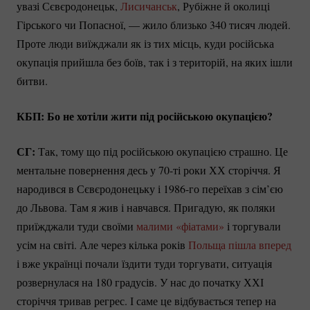
увазі Сєвєродонецьк,
Лисичанськ
, Рубіжне й околиці
Гірського чи Попасної, — жило близько 340 тисяч людей.
Проте люди виїжджали як із тих місць, куди російська
окупація прийшла без боїв, так і з територій, на яких ішли
битви.
КБП: Бо не хотіли жити під російською окупацією?
СГ:
Так, тому що під російською окупацією страшно. Це
ментальне повернення десь у
70-ті
роки ХХ сторіччя. Я
народився в Сєвєродонецьку і
1986-го
переїхав з сім’єю
до Львова. Там я жив і навчався. Пригадую, як поляки
приїжджали туди своїми
малими «фіатами»
і торгували
усім на світі. Але через кілька років
Польща пішла вперед
і вже українці почали їздити туди торгувати, ситуація
розвернулася на 180 градусів. У нас до початку ХХІ
сторіччя тривав регрес. І саме це відбувається тепер на