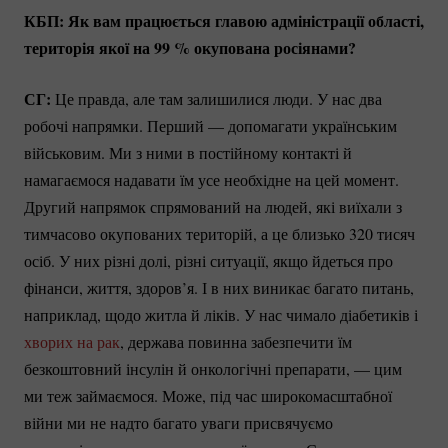
КБП: Як вам працюється главою адміністрації області,
територія якої на
99 %
окупована росіянами?
СГ:
Це правда, але там залишилися люди. У нас два
робочі напрямки. Перший — допомагати українським
військовим. Ми з ними в постійному контакті й
намагаємося надавати їм усе необхідне на цей момент.
Другий напрямок спрямований на людей, які виїхали з
тимчасово окупованих територій, а це близько 320 тисяч
осіб. У них різні долі, різні ситуації, якщо йдеться про
фінанси, життя, здоров’я. І в них виникає багато питань,
наприклад, щодо житла й ліків. У нас чимало діабетиків і
хворих на рак
, держава повинна забезпечити їм
безкоштовний інсулін й онкологічні препарати, — цим
ми теж займаємося. Може, під час широкомасштабної
війни ми не надто багато уваги присвячуємо