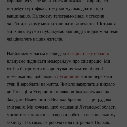
коронавірусу, але коли хтось виїжджає в Європу, то
потребує сертифікат, тому ми мусимо дбати і про
вакцинацію. На своєму
телеграм-каналі
я створив
чат-бота
, в якому можна залишати запитання. Щотижня
ми їх аналізуємо і публікуємо відповіді з поділом на теми,
які цікавлять наших жителів.
Найближчим часом я відвідаю
Закарпатську область
—
плануємо підписати меморандум про співпрацю. Ми
хотіли б отримати в користування тамтешні пусті
помешкання, щоб люди з
Луганщини
могли переїхати
туди й заробляти на життя. Чимало закарпатців виїхало
до Польщі та Угорщини, поляки виїжджають далі на
Захід, до Німеччини й Великої Британії — це трудова
еміграція. Ми хочемо, щоб мешканці Луганської області
могли теж так жити — завдяки роботі, а не соціальному
захисту. Так само, як робоча сила потрібна в Польщі,