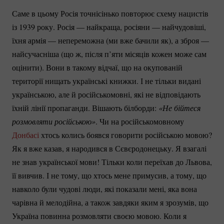
Саме в цьому Росія точнісінько повторює схему нацистів
із 1939 року. Росія — найкраща, росіяни — найчудовіші,
їхня армія — непереможна (ми вже бачили як), а зброя —
найсучасніша (що ж, після п’яти місяців кожен може сам
оцінити). Вони в такому відчаї, що на окупованій
території нищать українські книжки. І не тільки видані
українською, але й російськомовні, які не відповідають
їхній лінії пропаганди. Вішають білборди:
«Не бійтеся 
розмовляти російською»
. Чи на російськомовному
Донбасі
хтось колись боявся говорити російською мовою?
Як я вже казав, я народився в Сєвєродонецьку. Я взагалі
не знав української мови! Тільки коли переїхав до Львова,
її вивчив. І не тому, що хтось мене примусив, а тому, що
навколо були чудові люди, які показали мені, яка вона
чарівна й мелодійна, а також завдяки яким я зрозумів, що
Україна повинна розмовляти своєю мовою. Коли я