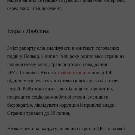
серед яких і цей документ.
Іскра з Любліна
Зміст рапорту слід аналізувати в контексті тогочасних
подій у Польщі. 8 липня 1980 року розпочався страйк на
люблінському заводі транспортного обладнання
«PZL-Свіднік».
Відтак
страйки охопили
понад 150
підприємств, участь у них узяло кілька десятків тисяч
людей. Робітники вимагали підвищити зарплатню,
покращити
соціально-побутові
умови, зменшити
бюрократію, ліквідувати корупцію й привілеї влади.
Страйки тривали до 25 липня.
Незважаючи на напругу, перший секретар ЦК Польської