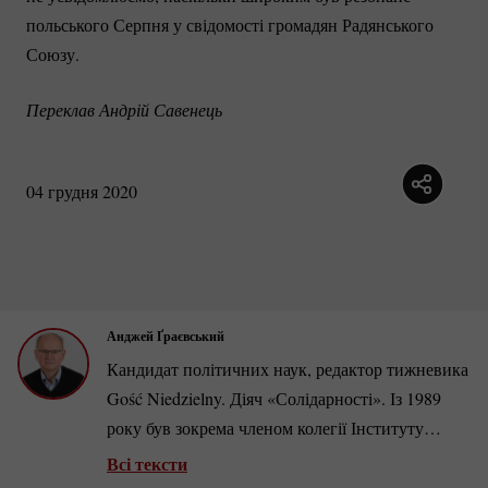
польського Серпня у свідомості громадян Радянського
Союзу.
Переклав Андрій Савенець
04 грудня 2020
Анджей Ґраєвський
Кандидат політичних наук, редактор тижневика
Gość Niedzielny. Діяч «Солідарності». Із 1989
року був зокрема членом колегії Інституту
національної пам’яті,
польсько-російської
Групи
Всі тексти
зі складних справ і Міжнародної ради Центру