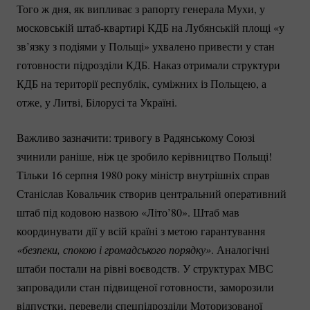
Того ж дня, як випливає з рапорту генерала Мухи, у
московській
штаб-квартирі
КДБ на Лубянській площі «у
зв’язку з подіями у Польщі» ухвалено привести у стан
готовности підрозділи КДБ. Наказ отримали структури
КДБ на території республік, суміжних із Польщею, а
отже, у Литві, Білорусі та Україні.
Важливо зазначити: тривогу в Радянському Союзі
зчинили раніше, ніж це зробило керівництво Польщі!
Тільки 16 серпня 1980 року міністр внутрішніх справ
Станіслав Ковальчик створив центральний оперативний
штаб під кодовою назвою «Літо’80». Штаб мав
координувати дії у всій країні з метою гарантування
«безпеки, спокою і громадського порядку»
. Аналогічні
штаби постали на рівні воєводств. У структурах МВС
запровадили стан підвищеної готовности, заморозили
відпустки, перевели спецпідрозділи Моторизованої