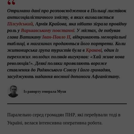
Отримано дані про розповсюдження в Польщі листівок 
антисоціалістичного змісту, в яких вихваляється 
Пілсудський
, Армія Крайова, яка нібито зіграла провідну 
роль у 
Варшавському повстанні.
 У містах, де побував 
глава Ватикану 
Іван-Павло
 ІІ
, відкривають меморіальні 
таблиці, в магазинах продаються його портрети. Коли 
житомирська група туристів була в 
Кракові
, один із 
перехожих молодих поляків вигукував: «Хай живе нова 
революція!». Деякі поляки проявляють вороже 
ставлення до Радянського Союзу і його громадян, 
засуджують надання воєнної допомоги Афганістану. 
Із рапорту генерала Мухи
Паралельно серед громадян ПНР, які перебували тоді в
Україні, велася інтенсивна оперативна робота.