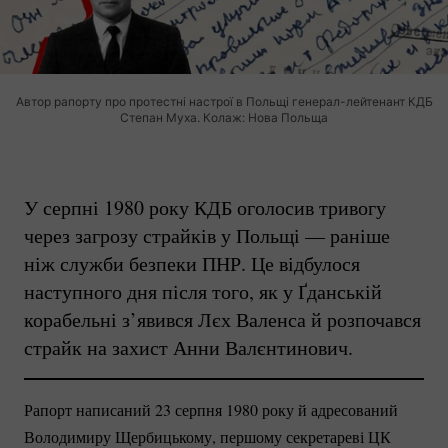
Автор рапорту про протестні настрої в Польщі генерал-лейтенант КДБ
Степан Муха. Колаж: Нова Польща
У серпні 1980 року КДБ оголосив тривогу
через загрозу страйків у Польщі — раніше
ніж служби безпеки ПНР. Це відбулося
наступного дня після того, як у Ґданській
корабельні з’явився Лєх Валенса й розпочався
страйк на захист Анни Валєнтинович.
Рапорт написаний 23 серпня 1980 року й адресований
Володимиру Щербицькому, першому секретареві ЦК