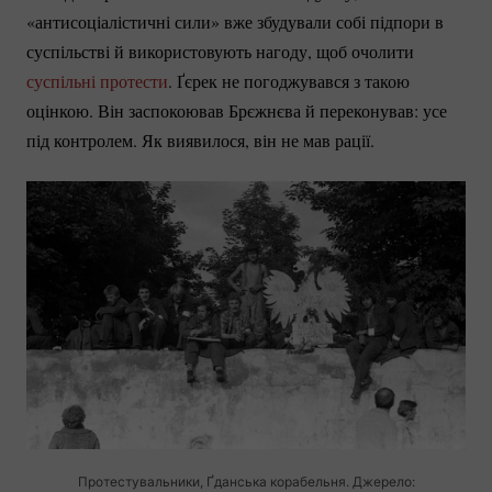
«антисоціалістичні сили» вже збудували собі підпори в
суспільстві й використовують нагоду, щоб очолити
суспільні протести
. Ґєрек не погоджувався з такою
оцінкою. Він заспокоював Брєжнєва й переконував: усе
під контролем. Як виявилося, він не мав рації.
Протестувальники, Ґданська корабельня. Джерело: