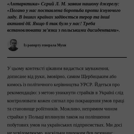
«Антарктика» Сєрий Л. М. заявив нашому джерелу: 
«Погано у нас поставлена боротьба проти існуючого 
ладу. В інших країнах задіюється терор та інші 
активні дії. Якщо б так було у нас! Треба 
встановлювати зв’язки з польськими дисидентами».
Із рапорту генерала Мухи
У цьому контексті цікавим видається зауваження,
дописане від руки, імовірно, самим Щербицьким або
кимось із політичного керівництва УРСР. Йдеться про
рекомендацію: з метою уникнути страйків в Україні слід
контролювати кожен сигнал про покращення умов праці
та становище робітників. Можливо, непрямим чином
страйки у Польщі вплинули також на поліпшення
побутових умов на українських підприємствах. Ми досі
не усвідомлюємо, наскільки широким був резонанс