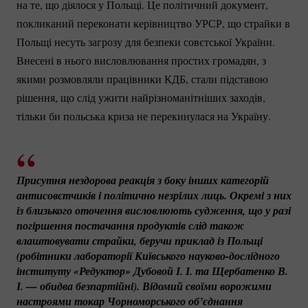
на те, що діялося у Польщі. Це політичний документ,
покликаний переконати керівництво УРСР, що страйки в
Польщі несуть загрозу для безпеки совєтської України.
Внесені в нього висловлювання простих громадян, з
якими розмовляли працівники КДБ, стали підставою
рішення, що слід ужити найрізноманітніших заходів,
тільки би польська криза не перекинулася на Україну.
Присутня нездорова реакція з боку інших категорій 
антисовєтчиків і політично незрілих лиць. Окремі з них 
із близького оточення висловлюють судження, що у разі 
погіршення постачання продуктів слід також 
влаштовувати страйки, беручи приклад із Польщі 
(робітники лабораторії Київського 
науково-дослідного
інституту «Редуктор» Дубовой І. І. та Щербатенко В. 
І. — обидва безпартійні). Відомий своїми ворожими 
настроями токар Чорноморського об’єднання 