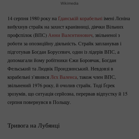
Wikimedia
14 серпня 1980 року на
Ґданській корабельні
імені Лєніна
вибухнув страйк на захист кранівниці, діячки Вільних
профспілок (ВПС)
Анни Валєнтинович
, звільненої з
роботи за опозиційну діяльність. Страйк запланував і
підготував Боґдан Борусевич, один із лідерів ВПС, а
допомагали йому робітники Єжи Боровчак, Боґдан
Фельський та Людвік Прондзинський. Невдовзі в
корабельні з’явився
Лєх Валенса
, також член ВПС,
звільнений 1976 року, й очолив страйк. Тоді Ґєрек
зрозумів, що ситуація серйозна, перервав відпустку й 15
серпня повернувся в Польщу.
Тривога на Лубянці