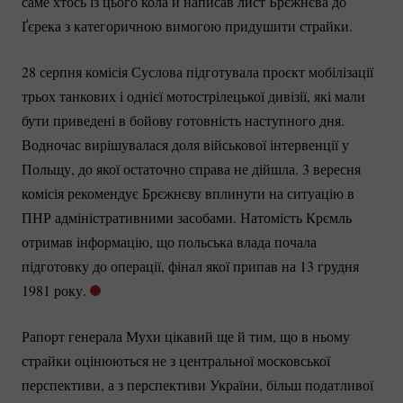
саме хтось із цього кола й написав лист Брєжнєва до
Ґєрека з категоричною вимогою придушити страйки.
28 серпня комісія Суслова підготувала проєкт мобілізації
трьох танкових і однієї мотострілецької дивізії, які мали
бути приведені в бойову готовність наступного дня.
Водночас вирішувалася доля військової інтервенції у
Польщу, до якої остаточно справа не дійшла. 3 вересня
комісія рекомендує Брєжнєву вплинути на ситуацію в
ПНР адміністративними засобами. Натомість Крємль
отримав інформацію, що польська влада почала
підготовку до операції, фінал якої припав на 13 грудня
1981 року.
Рапорт генерала Мухи цікавий ще й тим, що в ньому
страйки оцінюються не з центральної московської
перспективи, а з перспективи України, більш податливої