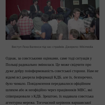
Виступ Лєха Валенси під час страйків. Джерело: Wikimedia
Однак, за совєтськими оцінками, саме тоді ситуація у
Польщі радикально змінилася. Це може свідчити про
дуже добру поінформованість совєтської сторони. Нам не
відомі всі джерела інформації КДБ, але їх, безперечно,
було чимало. Повідомлення передавалися офіційним
шляхом або ж неофіційно через працівників МВС, які
співпрацювали з КДБ. Зрештою, їх надавала совєтська
агентурна мережа. Тогочасний керівник варшавської