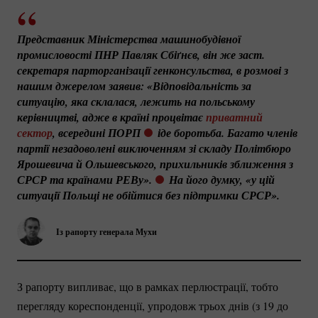
Представник Міністерства машинобудівної 
промисловості ПНР Павляк Сбіґнєв, він же заст. 
секретаря парторганізації генконсульства, в розмові з 
нашим джерелом заявив: «Відповідальність за 
ситуацію, яка склалася, лежить на польському 
керівництві, адже в країні процвітає 
приватний 
сектор
, всередині ПОРП
 іде боротьба. Багато членів 
партії незадоволені виключенням зі складу Політбюро 
Ярошевича й Ольшевського, прихильників зближення з 
СРСР та країнами РЕВу».
 На його думку, «у цій 
ситуації Польщі не обійтися без підтримки СРСР».
Із рапорту генерала Мухи
З рапорту випливає, що в рамках перлюстрації, тобто
перегляду кореспонденції, упродовж трьох днів (з 19 до