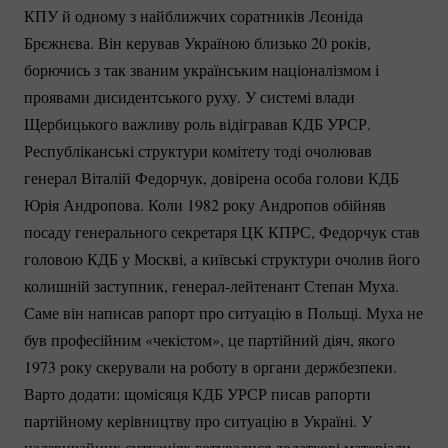
КПУ й одному з найближчих соратників Лєоніда
Брєжнєва. Він керував Україною близько 20 років,
борючись з так званим українським націоналізмом і
проявами дисидентського руху. У системі влади
Щербицького важливу роль відігравав КДБ УРСР.
Республіканські структури комітету тоді очолював
генерал Віталій Федорчук, довірена особа голови КДБ
Юрія Андропова. Коли 1982 року Андропов обійняв
посаду генерального секретаря ЦК КПРС, Федорчук став
головою КДБ у Москві, а київські структури очолив його
колишній заступник,
генерал-лейтенант
Степан Муха.
Саме він написав рапорт про ситуацію в Польщі. Муха не
був професійним «чекістом», це партійний діяч, якого
1973 року скерували на роботу в органи держбезпеки.
Варто додати: щомісяця КДБ УРСР писав рапорти
партійному керівництву про ситуацію в Україні. У
надзвичайних ситуаціях готувалися додаткові матеріали,