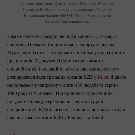
Генерал-лейтенант
Степан Муха. Джерело: Лисюк Ю.,
Чисніков В. «Керівники органів державної безпеки
Радянської України (1953–1991 рр.). Матеріали до
біографічного довідника»
Нам не відомі всі заходи, які КДБ вживав
«у зв’язку з 
подіями у Польщі»
. Як випливає з рапорту генерала
Мухи, один із них — скерування в Польщу оперативних
працівників. У документі йдеться про таємних
співробітників і операційні зв’язки, які залишаються у
розпорядженні центральних органів КДБ у
Києві
й діють
на польському напрямку в липні (39 людей) та серпні
1980 року (176 людей). Під приводом туристичних
поїздок у Польщу перекидалися чергові групи
співробітників КДБ та агенти. Імовірно, до таких заходів
вдалися також органи КДБ у Білорусі та Литві.