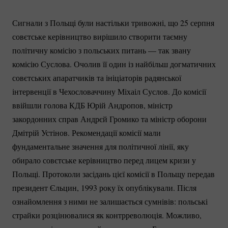
Сигнали з Польщі були настільки тривожні, що 25 серпня
совєтське керівництво вирішило створити таємну
політичну комісію з польських питань — так звану
комісію Суслова. Очолив її один із найбільш догматичних
совєтських апаратчиків та ініціаторів радянської
інтервенції в Чехословаччину Міхаіл Суслов. До комісії
ввійшли голова КДБ Юрій Андропов, міністр
закордонних справ Андрєй Громико та міністр оборони
Дмітрій Устінов. Рекомендації комісії мали
фундаментальне значення для політичної лінії, яку
обирало совєтське керівництво перед лицем кризи у
Польщі. Протоколи засідань цієї комісії в Польщу передав
президент Єльцин, 1993 року їх опублікували. Після
ознайомлення з ними не залишається сумнівів: польські
страйки розцінювалися як контрреволюція. Можливо,