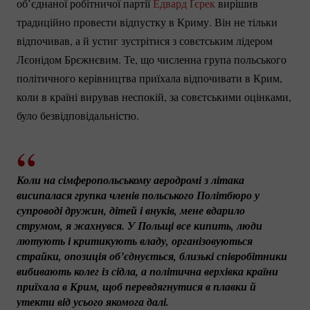
об’єднаної робітничої партії
Едвард Ґєрек
вирішив
традиційно провести відпустку в Криму. Він не тільки
відпочивав, а й устиг зустрітися з совєтським лідером
Лєонідом Брєжнєвим. Те, що численна група польського
політичного керівництва приїхала відпочивати в Крим,
коли в країні вирував неспокій, за совєтськими оцінками,
було безвідповідальністю.
Коли на сімферопольському аеродромі з літака 
висипалася групка членів польського Політбюро у 
супроводі дружин, дітей і внуків, мене вдарило 
струмом, я жахнувся. У Польщі все кипить, люди 
лютують і критикують владу, організовуються 
страйки, опозиція об’єднується, близькі співробітники 
вибивають колег із сідла, а політична верхівка країни 
приїхала в Крим, щоб перевдягнутися в плавки й 
утекти від усього якомога далі.