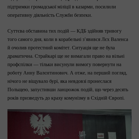
підтримки громадської міліції в казарми, посилили
оперативну діяльність Служби безпеки.
Суттєва обставина тих подій — КДБ здійняв тривогу
того самого дня, коли в корабельні з’явився Лєх Валенса
й очолив протестний комітет. Ситуація ще не була
драматична. Страйкарі ще не вимагали право на вільні
профспілки — тільки висунули вимогу повернути на
роботу Анну Валєнтинович. А отже, на перший погляд,
нічого не віщувало бурі, яка невдовзі пронеслася
Польщею, запустивши ланцюжок подій, що через десять
років призведуть до краху комунізму в Східній Європі.