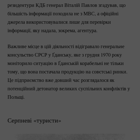
резидентури КДБ генерал Віталій Павлов згадував, що
більшість інформації походила не з МВС, а офіційні
джерела використовувалися лише для перевірки
інформації, яку надала, зокрема, агентура.
Важливе місце в цій діяльності відігравало генеральне
консульство СРСР у Ґданську, яке з грудня 1970 року
моніторило ситуацію в Ґданській корабельні не тільки
тому, що вона постачала продукцію на совєтські ринки.
Це підприємство вже довший час розглядалося як
потенційний детонатор великих суспільних конфліктів у
Польщі.
Серпневі «туристи»