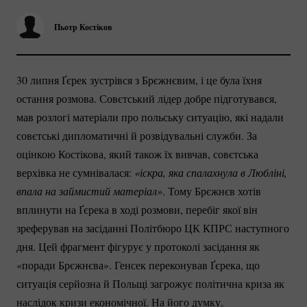
Пьотр Костіков
30 липня Ґєрек зустрівся з Брєжнєвим, і це була їхня
остання розмова. Совєтський лідер добре підготувався,
мав розлогі матеріали про польську ситуацію, які надали
совєтські дипломатичні й розвідувальні служби. За
оцінкою Костікова, який також їх вивчав, совєтська
верхівка не сумнівалася:
«іскра, яка спалахнула в Любліні, 
впала на займистий матеріал»
. Тому Брєжнєв хотів
вплинути на Ґєрека в ході розмови, перебіг якої він
зреферував на засіданні Політбюро ЦК КПРС наступного
дня. Цей фрагмент фігурує у протоколі засідання як
«поради Брєжнєва». Генсек переконував Ґєрека, що
ситуація серйозна й Польщі загрожує політична криза як
наслідок кризи економічної. На його думку,