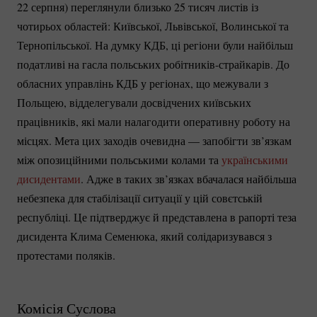
22 серпня) переглянули близько 25 тисяч листів із
чотирьох областей: Київської, Львівської, Волинської та
Тернопільської. На думку КДБ, ці регіони були найбільш
податливі на гасла польських
робітників-страйкарів.
До
обласних управлінь КДБ у регіонах, що межували з
Польщею, відделегували досвідчених київських
працівників, які мали налагодити оперативну роботу на
місцях. Мета цих заходів очевидна — запобігти зв’язкам
між опозиційними польськими колами та
українськими
дисидентами
. Адже в таких зв’язках вбачалася найбільша
небезпека для стабілізації ситуації у цій совєтській
республіці. Це підтверджує й представлена в рапорті теза
дисидента Клима Семенюка, який солідаризувався з
протестами поляків.
Комісія Суслова