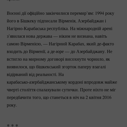
Воєнні дії офіційно закінчилися перемир’ям: 1994 року
його в Бішкеку підписали Вірменія, Азербайджан i
Нагірно-Карабаська
республіка. На міжнародній арені
з’явилася нова держава — ніким не визнана, навіть
самою Вірменією, — Нагірний Карабах, який
де-факто
входить до Вірменії, а
де-юре
— до Азербайджану. Не
встигло на мирному договорі висохнути чорнило, як
виявилося, що бішкекський згорток паперу взагалі
відірваний від реальності. На
карабасько-азербайджанському
кордоні впродовж майже
чверті століття спалахували сутички. Проте ніхто не міг
передбачити того, що станеться в ніч на 2 квітня 2016
року.
* * *