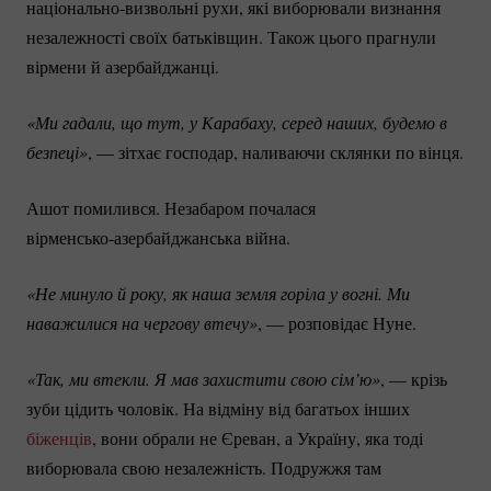
національно-визвольні
рухи, які виборювали визнання
незалежності своїх батьківщин. Також цього прагнули
вірмени й азербайджанці.
«Ми гадали, що тут, у Карабаху, серед наших, будемо в 
безпеці»
, — зітхає господар, наливаючи склянки по вінця.
Ашот помилився. Незабаром почалася
вірменсько-азербайджанська
війна.
«Не минуло й року, як наша земля горіла у вогні. Ми 
наважилися на чергову втечу»
, — розповідає Нуне.
«Так, ми втекли. Я мав захистити свою сім’ю»
, — крізь
зуби цідить чоловік. На відміну від багатьох інших
біженців
, вони обрали не Єреван, а Україну, яка тоді
виборювала свою незалежність. Подружжя там