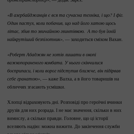
«В азербайджанців є вся та сучасна техніка, і що? І фіг. 
Один пастух, коли побачив, що над його хатою щось 
літає, збив то звичайною гвинтівкою.  А то був їхній 
найкрутіший безпілотник»
, — заходиться сміхом Вахан.
«Роберт Абаджян не хотів лишати в окопі 
важкопораненого комбата. У нього скінчилися 
боєприпаси, і коли ворог підступив ближче, він підірвав 
себе гранатою»
, — каже Валха, а в його товаришів на
обличчях згасають усмішки.
Хлопці відраховують дні. Розповіді про героїчні вчинки
друзів для них розрада. І не має значення, скільки в них
вимислу, а скільки правди. Головне, що ці історії
вселяють надію: можна вижити. До закінчення служби