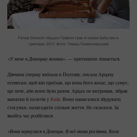
Репер Олексій «Арцах» Гайріян грає зі своєю бабусею в
триктрак, 2017. Фото: Томаш Ґживачевський
«У мене в Донецьку кохана»
, — притишено зізнається.
Дівчина спершу виїхала в Полтаву, писала Арцаху
есемески: щоб він приїхав, що вона його кохає, що сумує,
що хоче, аби вони були разом. Арцах не витримав, зібрав
манатки й полетів у
Київ
. Вони намагалися збудувати
стосунки, налагодити спільне життя. Не склалося. За
якийсь час розбіглися.
«Вона вернулася в Донецьк. В неї мама росіянка. Коли 