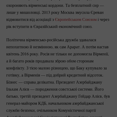
охороняють вірменські кордони. Та безплатний сир —
лише у мишоловці. 2013 року Москва змусила Єреван
відмовитися від асоціації з
Європейським Союзом
i через
рік вступити в Євразійський економічний союз.
Політична
вірменсько-російська
дружба здавалася
непохитною й незмінною, як сам Арарат. А потім настав
квітень 2016 року. Росія не тільки не допомогла Вірменії,
а й багато років продавала зброю обом сторонам
конфлікту. З тією малою різницею, що Баку купувало за
готівку, a Вірменія — під добрий кредитний відсоток.
Бізнес
— справа делікатна. Президент Азербайджану
Iльхам Алієв — породження совєтської системи. Його
батько, третій президент Азербайджану Гейдар Алієв, був
генерал-майором
КДБ, начальником азербайджанської
служби безпеки, очільником Комуністичної партії