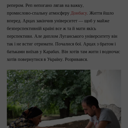
репером. Реп непогано лягав на важку,
промислово-спальну
атмосферу
Донбасу
. Життя йшло
вперед. Арцах закінчив університет — щоб у майже
безперспективній країні все ж та й мати якісь
перспективи. Але диплом Луганського університету він
так і не встиг отримати. Почалися бої. Арцах з братом і
батьками виїхав у Карабах. Він хотів там жити і водночас
хотів повернутися в Україну. Розривався.