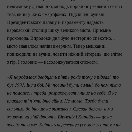
невгамовну дітлашню, молодь порівнює реальний світ із
тим, який у їхніх смартфонах. Підсвічені будівлі
Президентського палацу й парламенту надають
карабаській столиці шику великого міста. Приємна
прохолода. Впродовж дня було нестерпно спекотно, і
місто здавалося напіввимерлим. Тепер мешканці
повиходили на вулиці ловити ніжний вітерець, що злітає
з гір. І головне — насолоджуватися спокоєм.
«Я народилася двадцять п’ять років тому в підвалі, то 
був 1991. Ішли бої. Ми повинні бути сильні, бо нам ніхто 
не поможе, i треба  розраховувати лише на себе. Я не 
плакала ті п’ять днів війни. Не могла. Треба бути 
сильним, бо інакше не виживеш. Єреван далеко, а ми 
живемо на лінії фронту. Вірменія і Карабах — це не 
зовсім те саме. Квітень перевернув усе моє життя з ніг 