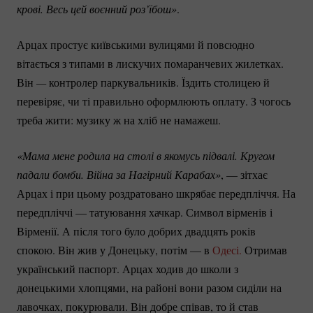
крові. Весь цей воєнний роз’їбош»
.
Арцах простує київськими вулицями й повсюдно
вітається з типами в лискучих помаранчевих жилетках.
Він
— 
контролер паркувальників. Їздить столицею й
перевіряє, чи ті правильно оформлюють оплату. З чогось
треба жити: музику ж на хліб не намажеш.
«Мама мене родила на столі в якомусь підвалі. Кругом 
падали бомби. Війна за Нагірний Карабах»
, — зітхає
Арцах і при цьому роздратовано шкрябає передпліччя. На
передпліччі — татуювання хачкар. Символ вірменів і
Вірменії. А після того було добрих двадцять років
спокою. Він жив у Донецьку, потім — в
Одесі.
Отримав
український паспорт. Арцах ходив до школи з
донецькими хлопцями, на районі вони разом сиділи на
лавочках, покурювали. Він добре співав, то й став