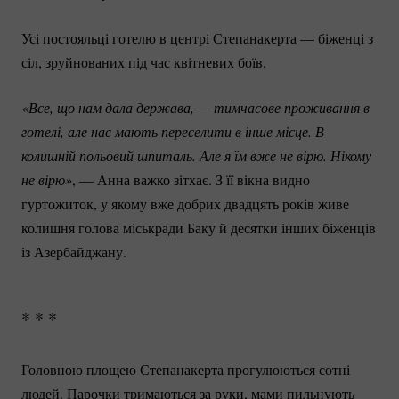
Усі постояльці готелю в центрі Степанакерта — біженці з
сіл, зруйнованих під час квітневих боїв.
«Все, що нам дала держава, — тимчасове проживання в 
готелі, але нас мають переселити в інше місце. В 
колишній польовий шпиталь. Але я їм вже не вірю. Нікому 
не вірю»
, — Анна важко зітхає. З її вікна видно
гуртожиток, у якому вже добрих двадцять років живе
колишня голова міськради Баку й десятки інших біженців
із Азербайджану.
* * *
Головною площею Степанакерта прогулюються сотні
людей. Парочки тримаються за руки, мами пильнують