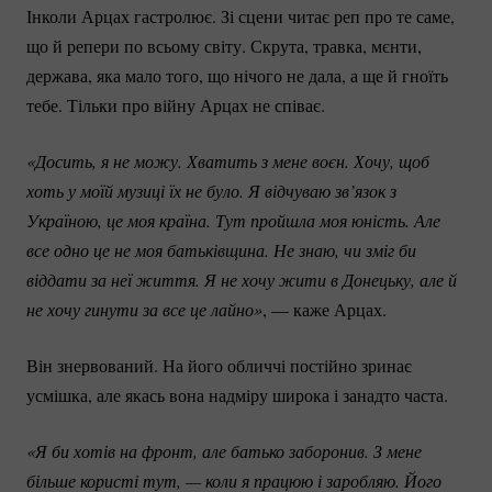
Інколи Арцах гастролює. Зі сцени читає реп про те саме,
що й репери по всьому світу. Скрута, травка, мєнти,
держава, яка мало того, що нічого не дала, а ще й гноїть
тебе. Тільки про війну Арцах не співає.
«Досить, я не можу. Хватить з мене воєн. Хочу, щоб 
хоть у моїй музиці їх не було. Я відчуваю зв’язок з 
Україною, це моя країна. Тут пройшла моя юність. Але 
все одно це не моя батьківщина. Не знаю, чи зміг би 
віддати за неї життя. Я не хочу жити в Донецьку, але й 
не хочу гинути за все це лайно»
, — каже Арцах.
Він знервований. На його обличчі постійно зринає
усмішка, але якась вона надміру широка і занадто часта.
«Я би хотів на фронт, але батько заборонив. З мене 
більше користі тут, — коли я працюю і заробляю. Його 