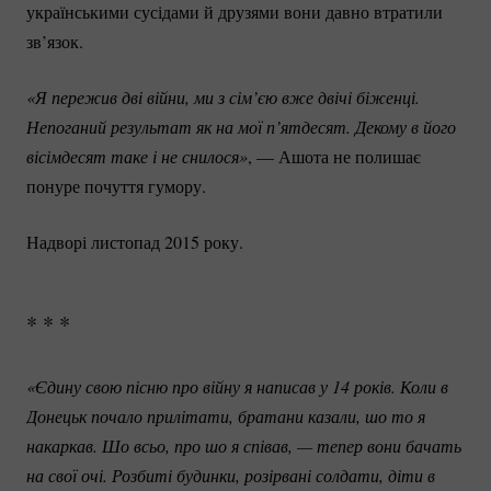
українськими сусідами й друзями вони давно втратили
зв’язок.
«Я пережив дві війни, ми з сім’єю вже двічі біженці. 
Непоганий результат як на мої п’ятдесят. Декому в його 
вісімдесят таке і не снилося»
, — Ашота не полишає
понуре почуття гумору.
Надворі листопад 2015 року.
* * *
«Єдину свою пісню про війну я написав у 14 років. Коли в 
Донецьк почало прилітати, братани казали, шо то я 
накаркав. Шо всьо, про шо я співав, — тепер вони бачать 
на свої очі. Розбиті будинки, розірвані солдати, діти в 