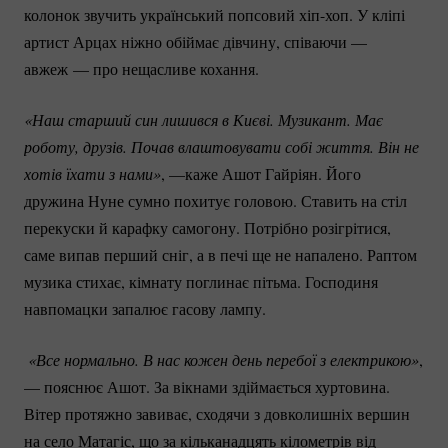
колонок звучить український попсовий
хіп-хоп.
У кліпі
артист Арцах ніжно обіймає дівчину, співаючи —
авжеж
— про нещасливе кохання.
«Наш старший син лишився в Києві. Музикант. Має 
роботу, друзів. Почав влаштовувати собі життя. Він не 
хотів їхати з нами»
, —каже Ашот Гайріян. Його
дружина Нуне сумно похитує головою. Ставить на стіл
перекуски й карафку самогону. Потрібно розігрітися,
саме випав перший сніг, а в печі ще не напалено. Раптом
музика стихає, кімнату поглинає пітьма. Господиня
навпомацки запалює гасову лампу.
 «Все нормально. В нас кожен день перебої з електрикою»
,
— пояснює Ашот. За вікнами здіймається хуртовина.
Вітер протяжно завиває, сходячи з довколишніх вершин
на село Матагіс, що за кільканадцять кілометрів від