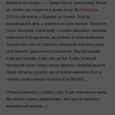
Воювали за сєпарів»
, — Арцах злегка затинається. Може,
не личить так говорити в цьому місці. На
Новий рік
2016-го
він поїхав у Карабах до батьків. Їхав на
кільканадцять днів, а лишився на пару місяців. Ходив по
горах, полював, ловив рибу. Смажив шашлики, попивав
самогонку й роздумував, що робити зі своїм майбутнім.
Аж раптом у ніч на 2 квітня о четвертій ночі його рідне
село Матагіс здригнулося від вибухів. Над пагорбами
з’явилася заграва. Саме там, де був Таліш, останній
населений пункт перед лінією фронту з Азербайджаном.
Люди спочатку думали, що то бойові навчання. Але зі
сходом сонця снаряди полетіли й на Матагіс.
«Один розірвався у сусідів у саду. У нас повилітали шиби. 
Ми тікали в одних шкарпетках. Аби лиш до машини i 
якнайдалі від вибухів...»