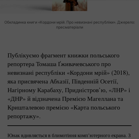
Обкладинка книги «Кордони мрій. Про невизнані республіки». Джерело:
пресматеріали
Публікуємо фрагмент книжки польського
репортера Томаша Ґживачевського про
невизнані республіки «Кордони мрій» (2018),
яка присвячена Абхазії, Південній Осетії,
Нагірному Карабаху, Придністров’ю, «ЛНР» і
«ДНР» й відзначена Премією Магеллана та
Кришталевою премією «Карта польського
репортажу».
Юнак вдивляється в блимотіння комп’ютерного екрана. З