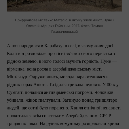
Прифронтове містечко Матагіс, в якому жили Ашот, Нуне і
Олексій «Арцах» Гайріяни, 2017. Фото: Томаш
Ґживачевський
Ашот народився в Карабаху, в селі, в якому живе досі.
Коли він розповідає про тісні зв’язки свого первістка з
рідною землею, в його голосі звучить гордість. Нуне
—
вірменка, вона росла в азербайджанському місті
Мінґечаур. Одружившись, молода пара оселилася в
рідних горах Ашота. Та ідилія тривала недовго. У 80-х у
Сумгаїті почалися антивірменські погроми. Чоловіків
убивали, жінок ґвалтували. Загинуло понад тридцятеро
людей, ще сотні було поранено. Хвиля етнічної ненависті
прокотилася всім совєтським Азербайджаном. СРСР
тріщав по швах. На руїнах комунізму розправляли крила