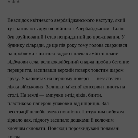
* * *
Внаслідок квітневого азербайджанського наступу, який
тут називають другою війною з Азербайджаном, Таліш
був зруйнований і став непридатний до проживання. У
будинку сільради, де ще пів року тому голова скаржився
на проблеми з питною водою i плекав амбітні плани
відбудови села, великокаліберний снаряд пробив бетонне
перекриття, засипавши верхній поверх товстим шаром
грузу. У кабінетах на першому поверсі — незастелені
ліжка військових. Залишки м’ясної консерви гниють на
столі. На землі — ампулки з-під ліків, бинти,
пластиково-паперові
упаковки від шприців. Зал
реєстрації шлюбів змело повністю. Потужним вибухом
зірвало дах, підлогу засипало дошками й колючим
клоччям скловати. Повсюди порозкидувані поламані
крісла.