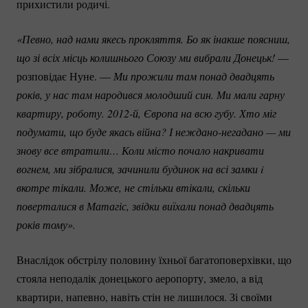
прихистили родичі.
«Певно, над нами якесь прокляття. Бо як інакше поясниш, 
що зі всіх місць колишнього Союзу ми вибрали Донецьк! 
—
розповідає Нуне. —
 Ми прожили там понад двадцять 
років, у нас там народився молодший син. Ми мали гарну 
квартиру, роботу. 2012-й, Європа на всю губу. Хто міг 
подумати, що буде якась війна? І 
неждано-негадано
 — ми 
знову все втратили… Коли місто почало накривати 
вогнем, ми зібралися, зачинили будинок на всі замки i 
вкотре тікали. Може, не стільки втікали, скільки 
поверталися в Матагіс, звідки виїхали понад двадцять 
років тому».
Внаслідок обстрілу половину їхньої багатоповерхівки, що
стояла неподалік донецького аеропорту, змело, a від
квартири, напевно, навіть стін не лишилося. Зі своїми