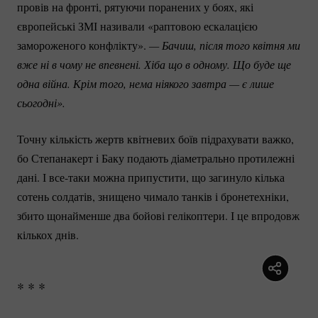
провів на фронті, рятуючи поранених у боях, які
європейські ЗМІ називали «раптовою ескалацією
замороженого конфлікту».
— Бачиш, після того квітня ми 
вже ні в чому не впевнені. Хіба що в одному. Що буде ще 
одна війна. Крім того, нема ніякого завтра — є лише 
сьогодні».
Точну кількість жертв квітневих боїв підрахувати важко,
бо Степанакерт i Баку подають діаметрально протилежні
дані. І
все-таки
можна припустити, що загинуло кілька
сотень солдатів, знищено чимало танків і бронетехніки,
збито щонайменше два бойові гелікоптери. І це впродовж
кількох днів.
* * *