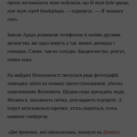
трохи заспокоїлося, вона подумала, що їй там буде краще, 
ніж тут серед бандерівців, —
підморгує. —
 Я лишився 
сам».
Інколи Арцах розмовляє телефоном зі своїми друзями
дитинства, які зараз живуть у так званих деенерах і
еленерах. Схоже, там не солодко. Бандюганство, розгул,
повна лажа.
На майдані Незалежності тягнуться ряди фотографій,
лампадки, квіти на пошану протестувальників, убитих
опричниками Януковича. Щодня сюди приходять люди.
Моляться, запалюють свічки, розглядають портрети. А
поруч затискаються парочки, хтось свариться, хтось
наминає гамбургер.
«Два братани, мої однокласники, загинули на 
Донбасі.