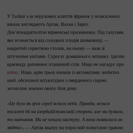
У Таліші з-за нерухомих клаптів фіранок у незасклених
вікнах виглядають Артак, Вахан i Зарех.
Дев’ятнадцятилітні вірменські призовники. Під галуззям,
яке вгинається від солодких плодів шовковиці, —
накритий серветкою столик, на ньому — ваза зі
штучними квітами. Сурогат домашнього затишку. Ідилію
краєвиду доповнює пташиний спів. Ніщо не нагадує про
війну
. Ніщо, крім трьох юнаків із автоматами, вибитих
шиб, обсипаної штукатурки i смердючого сирою,
зогнилою землею окопу біля дому.
«Це було як грім серед ясного неба. Правда, велися 
посилені дії на азербайджанській стороні, але ми думали, 
то навчання. Ми не чекали наступу. А вони появилися он 
звідти»
, — Артак вказує на порослий пожухлою травою