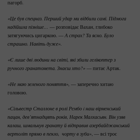
пагорб.
«Це був спецназ. Перший удар ми відбили самі. Підмога 
надійшла пізніше…
— розповідає Вахан, глибоко
затягуючись цигаркою. —
А страх? Та ясно. Було 
страшно. Навіть дуже».
«Є лише дві людини на світі, які збили гелікоптер з 
ручного гранатомета. Знаєш хто?» 
— питає Артак.
«Не маю зеленого поняття»,
— заперечно хитаю
головою.
«Сільвестр Сталлоне в ролі Рембо i наш вірменський 
пацан, дев’ятнадцять років, Нарек Малхасьян. Він узяв 
калаш, шмальнув гранату й відправив азербайджанський 
вертоліт прямо в пекло,  чорту в зуби»
, — всі троє