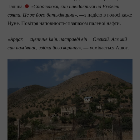
Таліша.
«Сподіваюся, син навідається на Різдвяні 
свята. Це ж його батьківщина»
, —з надією в голосі каже
Нуне. Повітря наповнюється запахом паленої нафти.
«Арцах — сценічне ім’я, насправді він —Олексій. Але мій 
син пам’ятає, звідки його коріння»
, — усміхається Ашот.