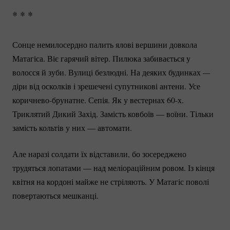
* * *
Сонце немилосердно палить ялові вершини довкола
Матагіса. Віє гарячий вітер. Пилюка забивається у
волосся й зуби. Вулиці безлюдні. На деяких будинках
—
діри від осколків i зрешечені супутникові антени. Усе
коричнево-брунатне.
Сепія. Як у вестернах
60-х.
Триклятий Дикий Захід. Замість ковбоїв — воїни. Тільки
замість кольтів у них — автомати.
Але наразі солдати їх відставили, бо зосереджено
трудяться лопатами — над меліораційним ровом. Із кінця
квітня на кордоні майже не стріляють. У Матагіс поволі
повертаються мешканці.