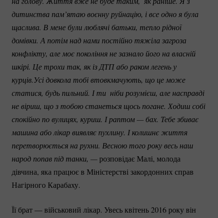
на голову. Життя вже не буде таким,  як раніше. Я з 
дитинства пам’ятаю воєнну руйнацію, і все одно я була 
щаслива. В мене були люблячі батьки, тепло рідної 
домівки. А потім над нами постійно тяжіла загроза 
конфлікту, але моє покоління не зазнало його на власній 
шкірі. Це трохи так, як із ДТП або раком легень у 
курців.Усі довкола тобі втовкмачують, що це може 
статися, будь пильний. І ти  ніби розумієш, але насправді 
не віриш, що з тобою станеться щось погане. Ходиш собі 
спокійно по вулицях, куриш. І раптом — бах. Тебе збиває 
машина або лікар виявляє пухлину. І колишнє життя 
перетворюється на рухни. Весною того року весь наш 
народ попав під танки, — 
розповідає Малі, молода
дівчина, яка працює в Міністерстві закордонних справ
Нагірного Карабаху.
Її брат — військовий лікар. Увесь квітень 2016 року він