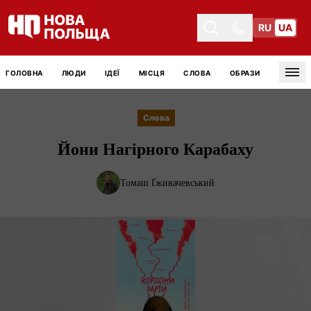
RU
UA
Toggle theme
Toggle theme
ГОЛОВНА
ЛЮДИ
ІДЕЇ
МІСЦЯ
СЛОВА
ОБРАЗИ
Tog
Слова
Йони Нагірного Карабаху
Томаш Ґживачевський