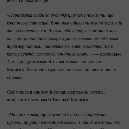
всього кілька місяців.
«Карабаська влада за 
будь-яку
 ціну хоче показати, що 
контролює ситуацію. Вони нам обіцяють золоті гори, аби 
лиш ми повернулися. Я взяла відпустку, але не знаю, що 
далі. На роботі нам погорожують звільненням. Я боюся 
туди вертатися,  найбільше мені лячно за дітей. Бо в 
кожну секунду все може початися знову…»
— розповідає
Анна, двадцятисемилітня вчителька гри в шахи з
Матагіса. Її синочок грається на ліжку, чоловік пішов у
справах.
Сім’я живе в одному зі степанакертських готелів,
виділених біженцям із Таліша й Матагіса.
«Ми вже звикли, що кожен божий день стріляють. 
Бувало, що ранили або вбили когось із наших в окопах, але 