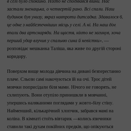
в селі було спокійно. Ніхто не сподівався війни. Нас 
застали зненацька, о четвертій рано. Всі спали. Наш 
будинок був унизу, якраз навпроти дитсадка. Здавалося б, 
це одне з найбезпечніших місць у селі. А ні. На наш дім 
впали два артснаряди. На щастя, ніхто не загинув, хоча 
перший удар влучив у спальню сина й невістки»
, —
розповідає мешканка Таліша, яка живе по другій стороні
коридору.
Поверхом вище молода дівчина на дивані безперестанно
плаче. Сльози самі накочуються їй на очі. Троє дітей
мовчки поприсідали біля мами. Нічого не говорять, не
схлипують. Вони отупіло принишкли в мовчанні,
упершись наляканими поглядами у
жовто-білу
стіну.
Найменший, кількарічний хлопчик, забрався мамі на
коліна. В кімнаті стоїть вівтарик —колись язичники
ставили такі духам покійних предків, що опікуються