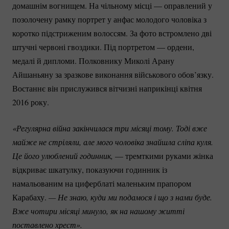
домашнім вогнищем. На чільному місці — оправлений у
позолочену рамку портрет у анфас молодого чоловіка з
коротко підстриженим волоссям. За фото встромлено дві
штучні червоні гвоздики. Під портретом — ордени,
медалі й дипломи. Полковнику Миколі Арану
Айшаньяну за зразкове виконання військового обов’язку.
Востаннє він прислужився вітчизні наприкінці квітня
2016 року.
«Регулярна війна закінчилася три місяці тому. Тоді вже 
майже не стріляли, але мого чоловіка знайшла сліпа куля. 
Це його улюблений годинник,
— тремткими руками жінка
відкриває шкатулку, показуючи годинник із
намальованим на циферблаті маленьким прапором
Карабаху.
— Не знаю, куди ми подамося і що з нами буде. 
Вже чотири місяці минуло, як на нашому житті 
поставлено хрест».