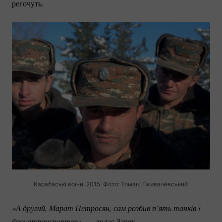
регочуть.
Карабаські воїни, 2015. Фото: Томаш Ґживачевський
«А другий, Марат Петросян, сам розбив п’ять танків i 
бронетранспортер»
, — додає Зарех.