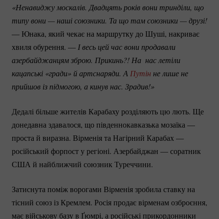
«Ненавиджу москалів. Двадцять років вони тринділи, що 
типу вони — наші союзники. Та що там союзники — друзі!
— Юнака, який чекає на маршрутку до Шуші, накриває
хвиля обурення. —
І весь цей час вони продавали 
азербайджанцям зброю. Прикинь?! На  нас летіли 
кацапські «гради» й артснаряди. А 
Путін
 не лише не 
прийшов із підмогою, а кинув нас. Зрадив!» 
Дедалі більше жителів Карабаху розділяють цю лють. Ще
донедавна здавалося, що південнокавказька мозаїка —
проста й виразна. Вірменія та Нагірний Карабах —
російський форпост у регіоні. Азербайджан — соратник
США й найближчий союзник Туреччини.
Затиснута поміж ворогами Вірменія зробила ставку на
тісний союз із Кремлем. Росія продає вірменам озброєння,
має військову базу в Ґюмрі, а російські прикордонники