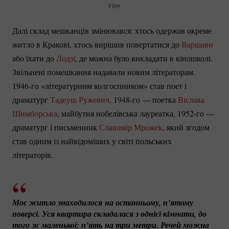
Film
Далі склад мешканців змінювався: хтось одержав окреме
житло в Кракові, хтось вирішив повертатися до
Варшави
або їхати до
Лодзі
, де можна було викладати в кіношколі.
Звільнені помешкання надавали новим літераторам.
1946-го
«літературним колгоспником» став поет і
драматург
Тадеуш Ружевич
,
1948-го
— поетка
Віслава
Шимборська
, майбутня нобелівська лауреатка,
1952-го
—
драматург і письменник
Славомір Мрожек
, який згодом
став одним із найвідоміших у світі польських
літераторів.
Моє житло знаходилося на останньому, п’ятому 
поверсі. Уся квартира складалася з однієї кімнати, до 
того ж маленької: п’ять на три метри. Речей можна 