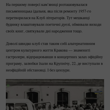
На першому поверсі кам’яниці розташовувалася
письменницька їдальня, яка після ремонту
1957-го
перетворилася на Клуб літераторів. Тут мешканці
будинку влаштовували поетичні дуелі, обмивали виходи
своїх книг, святкували дні народження тощо.
Доволі швидко клуб став таким собі альтернативним
центром культурного життя Кракова — знамениті
гастролери, відпрацювавши в концертних залах офіційну
програму, залюбки їхали на Крупнічу, 22, де виступали в
неофіційній обстановці. І без цензури.