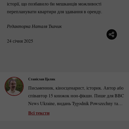
історії, що позбавило би мешканців можливості
перепланувати квартири для здавання в оренду.
Редакторка Наталя Ткачик
24 січня 2025
Станіслав Цалик
Письменник, кіносценарист, історик. Автор або
співавтор 15 книжок
нон-фікшн.
Пише для BBC
News Ukraine, видань Tygodnik Powszechny та
Локальна історія. Публікувався у журналах
Всі тексти
Polityka, Focus Historia, Historia Do Rzeczy, W
Sieci Historii, на порталі Culture.pl та ін. Член