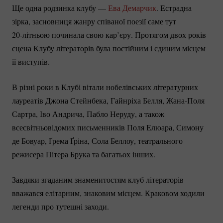
Ще одна родзинка клубу —
Ева Демарчик
. Естрадна
зірка, засновниця жанру співаної поезії саме тут
20-літньою
починала свою кар’єру. Протягом двох років
сцена Клубу літераторів була постійним і єдиним місцем
її виступів.
В різні роки в Клубі вітали нобелівських літературних
лауреатів Джона Стейнбека, Гайнріха Белля,
Жана-Поля
Сартра, Іво Андрича, Пабло Неруду, а також
всесвітньовідомих письменників Поля Елюара, Симону
де Бовуар, Ґрема Ґріна, Сола Беллоу, театрального
режисера Пітера Брука та багатьох інших.
Завдяки згаданим знаменитостям клуб літераторів
вважався елітарним, знаковим місцем. Краковом ходили
легенди про тутешні заходи.