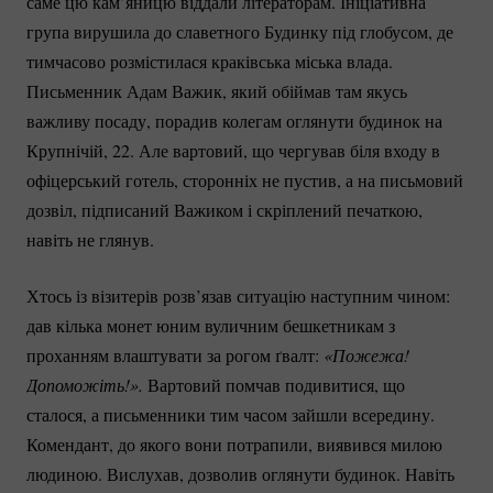
саме цю кам’яницю віддали літераторам. Ініціативна
група вирушила до славетного Будинку під глобусом, де
тимчасово розмістилася краківська міська влада.
Письменник Адам Важик, який обіймав там якусь
важливу посаду, порадив колегам оглянути будинок на
Крупнічій, 22. Але вартовий, що чергував біля входу в
офіцерський готель, сторонніх не пустив, а на письмовий
дозвіл, підписаний Важиком і скріплений печаткою,
навіть не глянув.
Хтось із візитерів розв’язав ситуацію наступним чином:
дав кілька монет юним вуличним бешкетникам з
проханням влаштувати за рогом ґвалт:
«Пожежа! 
Допоможіть!».
Вартовий помчав подивитися, що
сталося, а письменники тим часом зайшли всередину.
Комендант, до якого вони потрапили, виявився милою
людиною. Вислухав, дозволив оглянути будинок. Навіть