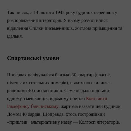
Так чи сяк, а 14 лютого 1945 року будинок перейшов у
розпорядження літераторів. У ньому розмістилися
відділення Спілки письменників, житлові приміщення та
їдальня.
Спартанські умови
Попервах налічувалося близько 30 квартир (власне,
німецьких готельних номерів), в яких поселилися з
родинами 40 письменників. Саме це дало підстави
одному з мешканців, відомому поетові
Константи
Ільдефонсу Ґалчинському
, жартома назвати цей будинок
Домом 40 бардів. Щоправда, хтось гостроязикий
«приклеїв» альтернативну назву — Колгосп літераторів.