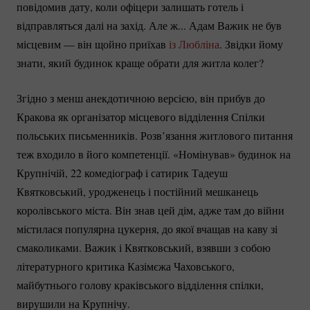
повідомив дату, коли офіцери залишать готель і
відправляться далі на захід. Але ж... Адам Важик не був
місцевим — він щойно приїхав
із Любліна
. Звідки йому
знати, який будинок краще обрати для житла колег?
Згідно з менш анекдотичною версією, він прибув до
Кракова як організатор місцевого відділення Спілки
польських письменників. Розв’язання житлового питання
теж входило в його компетенції. «Номінував» будинок на
Крупнічій, 22 комедіограф і сатирик Тадеуш
Квятковський, уродженець і постійний мешканець
королівського міста. Він знав цей дім, адже там до війни
містилася популярна цукерня, до якої вчащав на каву зі
смаколиками. Важик і Квятковський, взявши з собою
літературного критика Казімєжа Чаховського,
майбутнього голову краківського відділення спілки,
вирушили на Крупнічу.