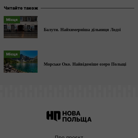
Української Кіноакадемії й Асоціації
Читайте також
європейських журналістів, лауреат Мистецької
Місця
премії «Київ» імені Івана Миколайчука в галузі
Балути. Найхимерніша дільниця Лодзі
кіномистецтва. Сфера інтересів: історія
літератури, історія кіно,
польсько-українські
культурні зв’язки.
Місця
Морське Око. Найвідоміше озеро Польщі
Про проєкт