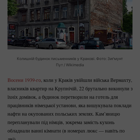
Колишній будинок письменників у Кракові. Фото: Зиґмунт
Пут / Wikimedia
Восени
1939-го
, коли у Краків увійшли війська Вермахту,
власників квартир на Крупнічій, 22 брутально викинули з
їхніх домівок, а будинок перетворили на готель для
працівників німецької установи, яка вишукувала поклади
нафти на окупованих польських землях. Кам’яницю
перепланували під німців, зокрема замість кухонь
обладнали ванні кімнати (в номерах люкс — навіть по
дві).