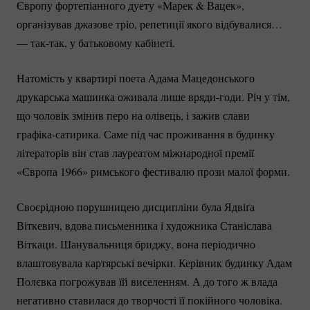
Європу фортепіанного дуету «Марек & Вацек»,
організував джазове тріо, репетиції якого відбувалися…
—
так-так
, у батьковому кабінеті.
Натомість у квартирі поета Адама Мацедонського
друкарська машинка оживала лише
вряди-годи.
Річ у тім,
що чоловік змінив перо на олівець, і зажив слави
графіка-сатирика.
Саме під час проживання в будинку
літераторів він став лауреатом міжнародної премії
«Європа 1966» римського фестивалю прози малої форми.
Своєрідною порушницею дисципліни була Ядвіґа
Віткевич, вдова письменника і художника Станіслава
Віткаци. Шанувальниця бриджу, вона періодично
влаштовувала картярські вечірки. Керівник будинку Адам
Полєвка погрожував їй виселенням. А до того ж влада
негативно ставилася до творчості її покійного чоловіка.