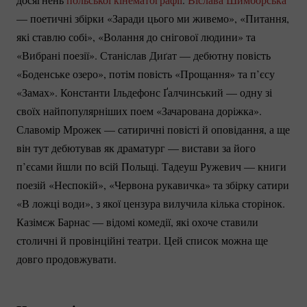
— поетичні збірки «Заради цього ми живемо», «Питання,
які ставлю собі», «Волання до снігової людини» та
«Вибрані поезії». Станіслав Диґат — дебютну повість
«Боденське озеро», потім повість «Прощання» та п’єсу
«Замах». Константи Ільдефонс Ґалчинський — одну зі
своїх найпопулярніших поем «Зачарована доріжка».
Славомір Мрожек — сатиричні повісті й оповідання, а ще
він тут дебютував як драматург — вистави за його
п’єсами йшли по всій Польщі. Тадеуш Ружевич — книги
поезій «Неспокій», «Червона рукавичка» та збірку сатири
«В ложці води», з якої цензура вилучила кілька сторінок.
Казімєж Барнас — відомі комедії, які охоче ставили
столичні й провінційні театри. Цей список можна ще
довго продовжувати.