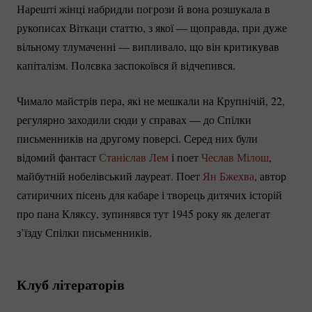
Нарешті жінці набридли погрози й вона розшукала в
рукописах Віткаци статтю, з якої — щоправда, при дуже
вільному тлумаченні — випливало, що він критикував
капіталізм. Полєвка заспокоївся й відчепився.
Чимало майстрів пера, які не мешкали на Крупнічій, 22,
регулярно заходили сюди у справах — до Спілки
письменників на другому поверсі. Серед них були
відомий фантаст
Станіслав Лем
і поет
Чеслав Мілош
,
майбутній нобелівський лауреат. Поет
Ян Бжехва
, автор
сатиричних пісень для кабаре і творець дитячих історій
про пана Кляксу, зупинявся тут 1945 року як делегат
з’їзду Спілки письменників.
Клуб літераторів