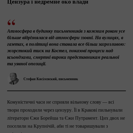
Цензура і недремне око влади
Атмосфера в будинку письменників з кожним роком усе 
більше відрізнялася від атмосфери ззовні. На вулицях, в 
газетах, в політиці вона ставала все більш загрозливою: 
жорстокий тиск на Костел, показові процеси над 
ксьондзами, смертні вироки представникам реальної 
та уявної опозиції.
Стефан Кисілєвский, письменник
Комуністичні часи не сприяли вільному слову — всі
твори проходили через цензуру. Її в Кракові пильнували
літератори Єжи Борейша та Єжи Путрамент. Цих двох не
поселили на Крупнічій, аби ті не товаришували з