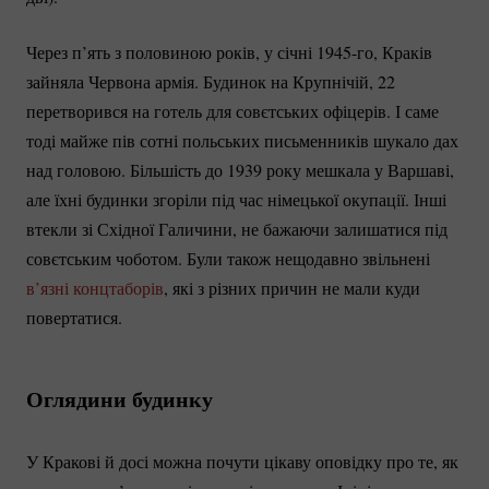
Через п’ять з половиною років, у січні
1945-го
, Краків
зайняла Червона армія. Будинок на Крупнічій, 22
перетворився на готель для совєтських офіцерів. І саме
тоді майже пів сотні польських письменників шукало дах
над головою. Більшість до 1939 року мешкала у Варшаві,
але їхні будинки згоріли під час німецької окупації. Інші
втекли зі Східної Галичини, не бажаючи залишатися під
совєтським чоботом. Були також нещодавно звільнені
в’язні концтаборів
, які з різних причин не мали куди
повертатися.
Оглядини будинку
У Кракові й досі можна почути цікаву оповідку про те, як