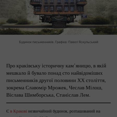
Будинок письменників. Графіка: Павел Яскульський
Про краківську історичну кам’яницю, в якій
мешкало й бувало понад сто найвідоміших
письменників другої половини ХХ століття,
зокрема Славомір Мрожек, Чеслав Мілош,
Віслава Шимборська, Станіслав Лем.
Є
в Кракові
незвичайний будинок, розташований на