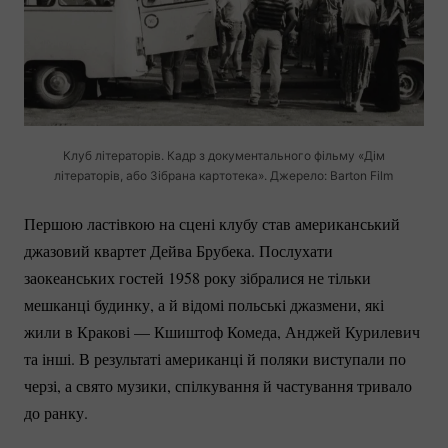
Клуб літераторів. Кадр з документального фільму «Дім
літераторів, або Зібрана картотека». Джерело: Barton Film
Першою ластівкою на сцені клубу став американський
джазовий квартет Дейва Брубека. Послухати
заокеанських гостей 1958 року зібралися не тільки
мешканці будинку, а й відомі польські джазмени, які
жили в Кракові — Кшиштоф Комеда, Анджей Курилевич
та інші. В результаті американці й поляки виступали по
черзі, а свято музики, спілкування й частування тривало
до ранку.