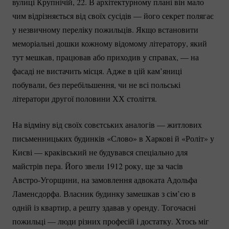
вулиці Крупнічій, 22. В архітектурному плані він мало
чим відрізняється від своїх сусідів — його секрет полягає
у незвичному переліку пожильців. Якщо встановити
меморіальні дошки кожному відомому літератору, який
тут мешкав, працював або приходив у справах, — на
фасаді не вистачить місця. Адже в цій кам’яниці
побували, без перебільшення, чи не всі польські
літератори другої половини ХХ століття.
На відміну від своїх совєтських аналогів — житлових
письменницьких будинків «Слово» в Харкові й «Роліт» у
Києві — краківський не будувався спеціально для
майстрів пера. Його звели 1912 року, ще за часів
Австро-Угорщини
, на замовлення адвоката Адольфа
Ламенсдорфа. Власник будинку замешкав з сім’єю в
одній із квартир, а решту здавав у оренду. Тогочасні
пожильці — люди різних професій і достатку. Хтось міг