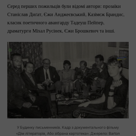
Серед перших пожильців були відомі автори: прозаїки
Станіслав Диґат, Єжи Анджеєвський, Казімєж Брандис,
класик поетичного авангарду Тадеуш Пейпер,
драматурги Міхал Русінек, Єжи Брошкевич та інші.
У Будинку письменників. Кадр з документального фільму
«Дім літераторів, Або зібрана картотека». Джерело: Barton