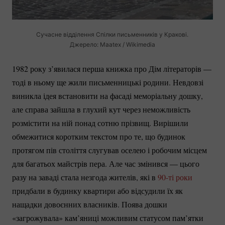
Сучасне відділення Спілки письменників у Кракові.
Джерело: Maatex / Wikimedia
1982 року з’явилася перша книжка про Дім літераторів —
тоді в ньому ще жили письменницькі родини. Невдовзі
виникла ідея встановити на фасаді меморіальну дошку,
але справа зайшла в глухий кут через неможливість
розмістити на ній понад сотню прізвищ. Вирішили
обмежитися коротким текстом про те, що будинок
протягом пів століття слугував оселею і робочим місцем
для багатьох майстрів пера. Але час змінився — цього
разу на заваді стала незгода жителів, які в
90-ті
роки
придбали в будинку квартири або відсудили їх як
нащадки довоєнних власників. Поява дошки
«загрожувала» кам’яниці можливим статусом пам’ятки