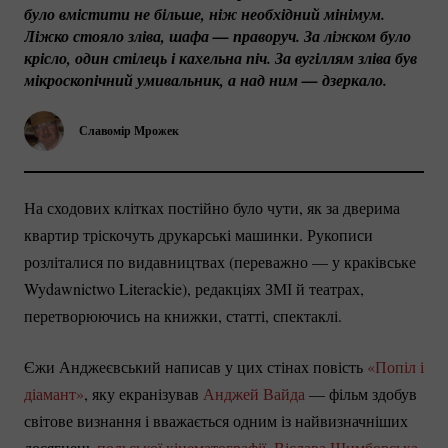
було вмістити не більше, ніж необхідний мінімум. 
Ліжко стояло зліва, шафа — праворуч. За ліжком було 
крісло, один стілець і кахельна піч. За вугіллям зліва був 
мікроскопічний умивальник, а над ним — дзеркало.
Славомір Мрожек
На сходових клітках постійно було чути, як за дверима
квартир тріскочуть друкарські машинки. Рукописи
розліталися по видавництвах (переважно — у краківське
Wydawnictwo Literackie), редакціях ЗМІ й театрах,
перетворюючись на книжки, статті, спектаклі.
Єжи Анджеєвський написав у цих стінах повість
«Попіл і
діамант»
, яку екранізував
Анджей Вайда
— фільм здобув
світове визнання і вважається одним із найвизначніших
досягнень
польської кінематографії
.
Віслава Шимборська