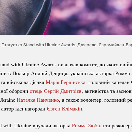
Статуетка Stand with Ukraine Awards. Джерело:
Євромайдан-Ва
Stand with Ukraine Awards визначав комітет, до якого вві
їни в Польщі Андрій Дещиця, українська акторка Римма 
 та військова діячка
Марія Берлінська
, головний капелан
ьної оборони
отець Сергій Дмитрієв
, активістка та засн
 Ukraine
Наталка Панченко
, а також волонтер, головний р
 автор ідеї нагороди
Євген Клімакін
.
d with Ukraine вручали акторка
Римма Зюбіна
та режисер