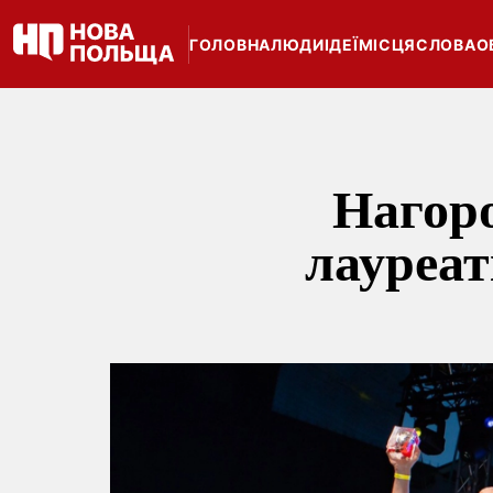
ГОЛОВНА
ЛЮДИ
ІДЕЇ
МІСЦЯ
СЛОВА
О
Нагоро
лауреат