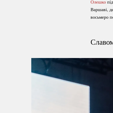
Олешко
під
Варшаві, де
восьмеро по
Славом