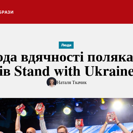
БРАЗИ
Люди
да вдячності поляк
ів Stand with Ukrain
Наталя Ткачик