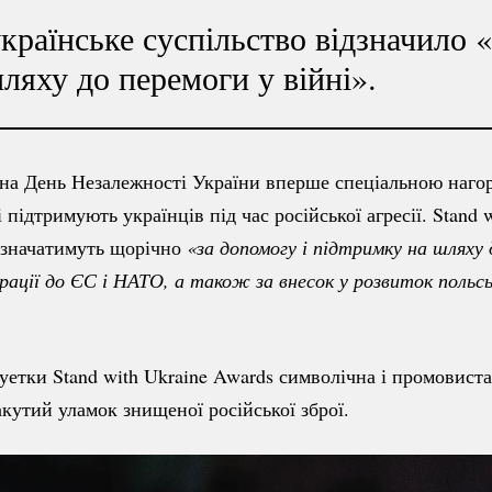
українське суспільство відзначило «
ляху до перемоги у війні».
на День Незалежності України вперше спеціальною наго
і підтримують українців під час російської агресії. Stand 
изначатимуть щорічно
«за допомогу і підтримку на шляху д
грації до ЄС і НАТО, а також за внесок у розвиток 
польсь
уетки Stand with Ukraine Awards символічна і промовиста
акутий уламок знищеної російської зброї.