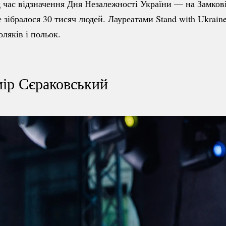
 час відзначення Дня Незалежності України — на Замков
 зібралося 30 тисяч людей. Лауреатами Stand with Ukrain
ляків і польок.
ір Сєраковський