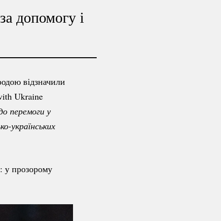
за допомогу і
родою відзначили
with Ukraine
о перемоги у 
ко-українських
: у прозорому