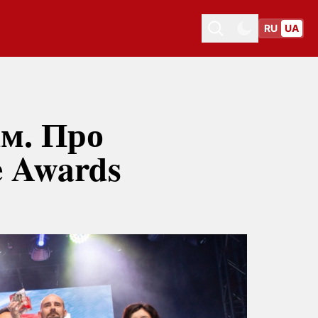
RU
UA
Toggle theme
Toggle theme
ам. Про
e Awards