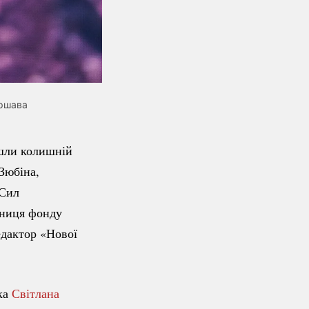
ршава
йшли колишній
Зюбіна,
 Сил
овниця фонду
едактор «Нової
ка
Світлана