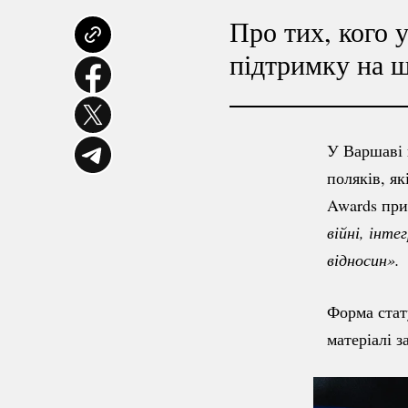
Про тих, кого 
підтримку на ш
У Варшаві 
поляків, як
Awards пр
війні, інте
відносин».
Форма стат
матеріалі з