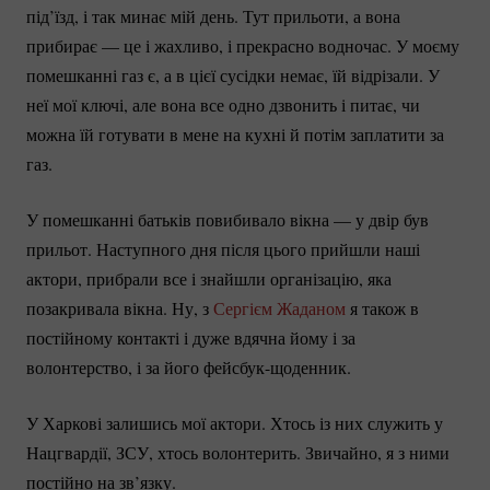
під’їзд, і так минає мій день. Тут прильоти, а вона
прибирає — це і жахливо, і прекрасно водночас. У моєму
помешканні газ є, а в цієї сусідки немає, їй відрізали. У
неї мої ключі, але вона все одно дзвонить і питає, чи
можна їй готувати в мене на кухні й потім заплатити за
газ.
У помешканні батьків повибивало вікна — у двір був
прильот. Наступного дня після цього прийшли наші
актори, прибрали все і знайшли організацію, яка
позакривала вікна. Ну, з
Сергієм Жаданом
я також в
постійному контакті і дуже вдячна йому і за
волонтерство, і за його
фейсбук-щоденник.
У Харкові залишись мої актори. Хтось із них служить у
Нацгвардії, ЗСУ, хтось волонтерить. Звичайно, я з ними
постійно на зв’язку.