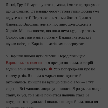
Литві, Грузії й мусив учити ці мови, і ми тепер зрозуміли,
що це означає. От навіщо моєму татові такий досвід уже
вдруге в житті? Через якийсь час ми його забрали зі
Львова до Варшави, але він постійно хоче додому в
Харків. Ми пояснюємо, що поки нема куди вертатись.
Одного разу він навіть поїхав у Варшаві на вокзал і
шукав поїзд на Харків — хотів сам повернутись.
У Варшаві інколи чути сирени. Перед річницею
Варшавського повстання
я прекрасно знала, о котрій
годині вони звучатимуть.
Усіх попереджали про це
тисячу разів. Я пішла в маркет щось купити й
затрималась. Вийшла на вулицю рівно о 17-й — і тут
сирени. Всі машини, люди зупинились. Я розуміла: якщо
стану, як усі, то в мене почнеться панічна атака. Я
внутрішньо зіщулилась і
швидко-швидко
йшла, поки ця
хвилина тривала.