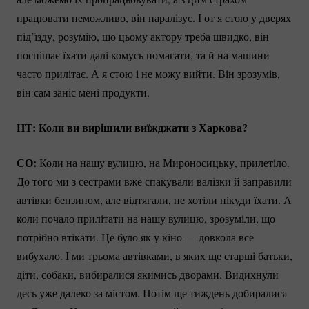
працювати неможливо, він паралізує. І от я стою у дверях
під’їзду, розумію, що цьому актору треба швидко, він
поспішає їхати далі комусь помагати, та й на машини
часто прилітає. А я стою і не можу вийти. Він зрозумів,
він сам заніс мені продукти.
НТ: Коли ви вирішили виїжджати з Харкова?
СО:
Коли на нашу вулицю, на Мироносицьку, прилетіло.
До того ми з сестрами вже спакували валізки й заправили
автівки бензином, але відтягали, не хотіли нікуди їхати. А
коли почало прилітати на нашу вулицю, зрозуміли, що
потрібно втікати. Це було як у кіно — довкола все
вибухало. І ми трьома автівками, в яких ще старші батьки,
діти, собаки, вибиралися якимись дворами. Видихнули
десь уже далеко за містом. Потім ще тиждень добиралися