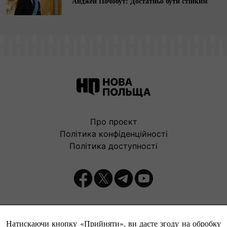
Анджей Почобут: Достатньо бути стійким
Про проєкт
Політика конфіденційності
Політика доступності
Видавець:
Натискаючи кнопку «Прийняти», ви даєте згоду на обробку