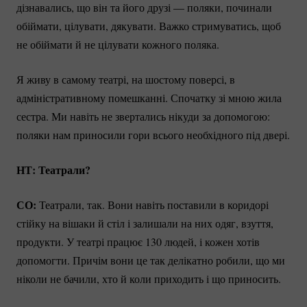
дізнавались, що він та його друзі — поляки, починали
обіймати, цілувати, дякувати. Важко стримуватись, щоб
не обіймати й не цілувати кожного поляка.
Я живу в самому театрі, на шостому поверсі, в
адміністративному помешканні. Спочатку зі мною жила
сестра. Ми навіть не звертались нікуди за допомогою:
поляки нам приносили гори всього необхідного під двері.
НТ: Театрали?
СО:
Театрали, так. Вони навіть поставили в коридорі
стійку на вішаки й стіл і залишали на них одяг, взуття,
продукти. У театрі працює 130 людей, і кожен хотів
допомогти. Причім вони це так делікатно робили, що ми
ніколи не бачили, хто й коли приходить і що приносить.