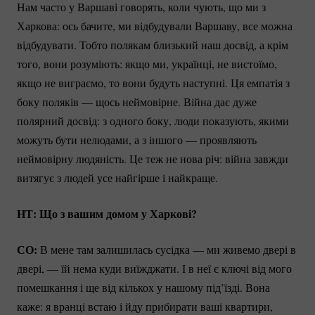
Нам часто у Варшаві говорять, коли чують, що ми з
Харкова: ось бачите, ми відбудували Варшаву, все можна
відбудувати. Тобто полякам близький наш досвід, а крім
того, вони розуміють: якщо ми, українці, не вистоїмо,
якщо не виграємо, то вони будуть наступні. Ця емпатія з
боку поляків — щось неймовірне. Війна дає дуже
полярний досвід: з одного боку, люди показують, якими
можуть бути нелюдами, а з іншого — проявляють
неймовірну людяність. Це теж не нова річ: війна завжди
витягує з людей усе найгірше і найкраще.
НТ: Що з вашим домом у Харкові?
СО:
В мене там залишилась сусідка — ми живемо двері в
двері, — їй нема куди виїжджати. І в неї є ключі від мого
помешкання і ще від кількох у нашому під’їзді. Вона
каже: я вранці встаю і йду прибирати ваші квартири,