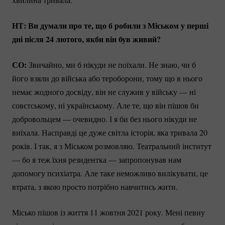
НТ: Ви думали про те, що б робили з Міськом у перші
дні після 24 лютого, якби він був живий?
СО:
Звичайно, ми б нікуди не поїхали. Не знаю, чи б
його взяли до війська або тероборони, тому що в нього
немає жодного досвіду, він не служив у війську — ні
совєтському, ні українському. Але те, що він пішов би
добровольцем — очевидно. І я би без нього нікуди не
виїхала. Насправді це дуже світла історія, яка тривала 20
років. І так, я з Міськом розмовляю. Театральний інститут
— бо я теж їхня резидентка — запропонував нам
допомогу психіатра. Але таке неможливо вилікувати, це
втрата, з якою просто потрібно навчитись жити.
Місько пішов із життя 11 жовтня 2021 року. Мені певну