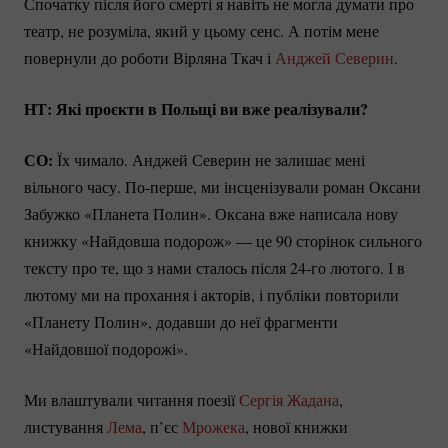
Спочатку після його смерті я навіть не могла думати про
театр, не розуміла, який у цьому сенс. А потім мене
повернули до роботи Вірляна Ткач і
Анджей Северин
.
НТ: Які проєкти в Польщі ви вже реалізували?
СО:
Їх чимало. Анджей Северин не залишає мені
вільного часу.
По-перше
, ми інсценізували роман Оксани
Забужко «Планета Полин». Оксана вже написала нову
книжку «Найдовша подорож» — це 90 сторінок сильного
тексту про те, що з нами сталось після
24-го
лютого. І в
лютому ми на прохання і акторів, і публіки повторили
«Планету Полин», додавши до неї фрагменти
«Найдовшої подорожі».
Ми влаштували читання поезії
Сергія Жадана
,
листування
Лема
, п’єс
Мрожека
, нової книжки