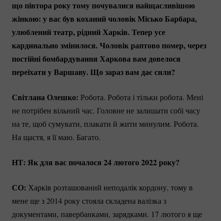
що півтора року тому почувалися найщасливішою
жінкою: у вас був коханий чоловік Місько Барбара,
улюблений театр, рідний Харків. Тепер усе
кардинально змінилося. Чоловік раптово помер, через
постійні бомбардування Харкова вам довелося
переїхати у Варшаву. Що зараз вам дає сили?
Світлана Олешко:
Робота. Робота і тільки робота. Мені
не потрібен вільний час. Головне не залишати собі часу
на те, щоб сумувати, плакати й жити минулим. Робота.
На щастя, я її маю. Багато.
НТ: Як для вас почалося 24 лютого 2022 року?
СО:
Харків розташований неподалік кордону, тому в
мене ще з 2014 року стояла складена валізка з
документами, павербанками, зарядками. 17 лютого я ще