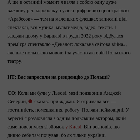
А ще в останній момент я взяла з собою одну дуже
важливу річ: коробочку з усією цифровою сценографією
«Арабесок» — там на маленьких флешках записані цілі
спектаклі, вся музика, мультимедіа, відео, тексти. І
завдяки цьому у Варшаві в грудні 2022 року відбулася
прем’єра спектаклю «Декалог: локальна світова війна»,
але вже польською мовою і за участю акторів Польського
театру.
НТ: Вас запросили на резиденцію до Польщі?
СО:
Коли ми були у Львові, мені подзвонив Анджей
Северин,
сказав: приїжджай. Я отримала все —
гостинність, помешкання, роботу. Поляки неймовірні. У
вересні я розмовляла з одним польським актором, який
саме повернувся зі зйомок
у Києві
. Він розповів, що
дивно себе там почував, бо як тільки українці