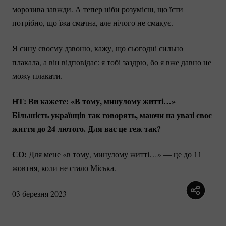
морозива завжди. А тепер ніби розумієш, що їсти
потрібно, що їжа смачна, але нічого не смакує.
Я сину своєму дзвоню, кажу, що сьогодні сильно
плакала, а він відповідає: я тобі заздрю, бо я вже давно не
можу плакати.
НТ: Ви кажете: «В тому, минулому житті…»
Більшість українців так говорять, маючи на увазі своє
життя до 24 лютого. Для вас це теж так?
СО:
Для мене «в тому, минулому житті…» — це до 11
жовтня, коли не стало Міська.
03 березня 2023