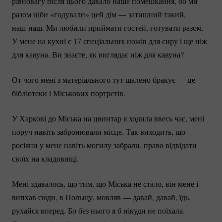
рівновагу після цього давало наше помешкання, бо ми
разом ніби «годували» цей дім — затишний такий,
наш-наш.
Ми любили приймати гостей, готувати разом.
У мене на кухні є 17 спеціальних ножів для сиру і ще ніж
для кавуна. Ви знаєте, як виглядає ніж для кавуна?
От чого мені з матеріального тут шалено бракує — це
бібліотеки і Міськових портретів.
У Харкові до Міська на цвинтар я ходила ввесь час, мені
поруч навіть забронювали місце. Так виходить, що
росіяни у мене навіть могилу забрали, право відвідати
своїх на кладовищі.
Мені здавалось, що тим, що Міська не стало, він мене і
випхав сюди, в Польщу, мовляв — давай, давай, їдь,
рухайся вперед. Бо без нього я б нікуди не поїхала.