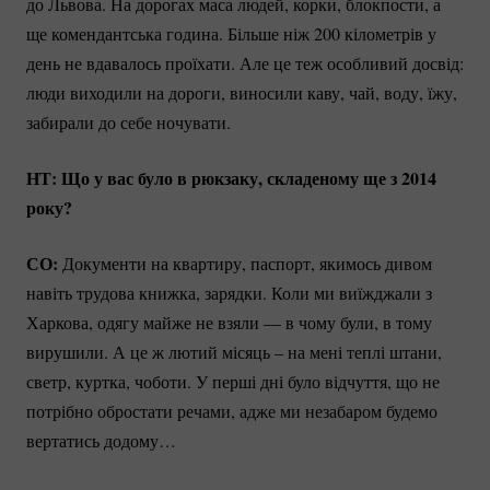
до Львова. На дорогах маса людей, корки, блокпости, а
ще комендантська година. Більше ніж 200 кілометрів у
день не вдавалось проїхати. Але це теж особливий досвід:
люди виходили на дороги, виносили каву, чай, воду, їжу,
забирали до себе ночувати.
НТ: Що у вас було в рюкзаку, складеному ще з 2014
року?
СО:
Документи на квартиру, паспорт, якимось дивом
навіть трудова книжка, зарядки. Коли ми виїжджали з
Харкова, одягу майже не взяли — в чому були, в тому
вирушили. А це ж лютий місяць – на мені теплі штани,
светр, куртка, чоботи. У перші дні було відчуття, що не
потрібно обростати речами, адже ми незабаром будемо
вертатись додому…