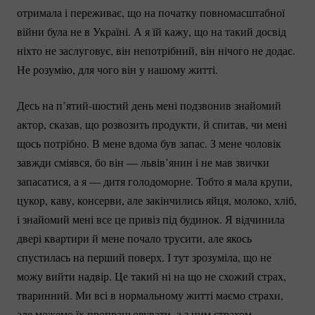
отримала і переживає, що на початку повномасштабної
війни була не в Україні. А я їй кажу, що на такий досвід
ніхто не заслуговує, він непотрібний, він нічого не додає.
Не розумію, для чого він у нашому житті.
Десь на
п’ятий-шостий
день мені подзвонив знайомий
актор, сказав, що розвозить продукти, й спитав, чи мені
щось потрібно. В мене вдома був запас. З мене чоловік
завжди сміявся, бо він — львів’янин і не мав звички
запасатися, а я — дитя голодоморне. Тобто я мала крупи,
цукор, каву, консерви, але закінчились яйця, молоко, хліб,
і знайомий мені все це привіз під будинок. Я відчинила
двері квартири й мене почало трусити, але якось
спустилась на перший поверх. І тут зрозуміла, що не
можу вийти надвір. Це такий ні на що не схожий страх,
тваринний. Ми всі в нормальному житті маємо страхи,
але можемо їх пропрацьовувати, а з цим страхом