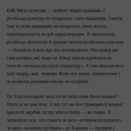
СО:
Місія культури — робити людей кращими. І
російська культура не впоралася з цим завданням. І митці
їхні зі своїм завданням не впорались, вони несуть
відповідальність за цей
народ-виродок.
Я закінчувала
російську філологію й уважно читала російських класиків
— більшість із них про все попереджали. Насправді ані
самі росіяни, ані люди на Заході ніколи вдумливо не
читали «велікую русскую літєратуру». А там описані весь
цей сморід, жах, темрява. Воно все хворе, травматичне і
за великим рахунком нікому не потрібне.
От Толстоєвський: кого після бабці вбив Раскольніков?
Ніхто ж не пам’ятає. А він тут же без страждань й жодної
ідеології зарубав сестру вбитої бабці — як свідка. Я
запрошую усіх, хто тужить за цією «великою культурою»,
за цією «великою музикою», до Харкова — приїдьте і