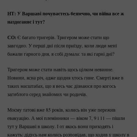
НТ: У Варшаві почуваєтесь безпечно, чи війна все ж
наздоганяє і тут?
СО:
Є багато тригерів. Тригером може стати що
завгодно. У перші дні після приїзду, коли люди мені
бажали гарного дня, я собі думала: та які гарні дні?
Тригером може стати навіть щось цілком невинне.
Новини, ясна річ, адже щодня хтось гине. Смерті вже в
таких масштабах, що я весь час дізнаюся про когось
загиблого серед знайомих чи родичів.
Моєму татові вже 85 років, колись він уже пережив
евакуацію. А мої племінники — віком 7, 9 і 11 — пішли
тут у Варшаві в школу. І от якось вони приходять і
кажуть: дідусь нам колись розповідав, що ходив у школу в