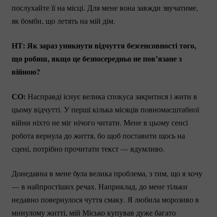
послухайте її на місці. Для мене вона завжди звучатиме,
як бомби, що летять на мій дім.
НТ: Як зараз уникнути відчуття безсенсовності того,
що робиш, якщо це безпосередньо не пов’язане з
війною?
СО:
Насправді існує велика спокуса закритися і жити в
цьому відчутті. У перші кілька місяців повномасштабної
війни ніхто не міг нічого читати. Мене в цьому сенсі
робота вернула до життя, бо щоб поставити щось на
сцені, потрібно прочитати текст — вдумливо.
Донедавна в мене була велика проблема, з тим, що я хочу
— в найпростіших речах. Наприклад, до мене тільки
недавно повернулося чуття смаку. Я любила морозиво в
минулому житті, мій Місько купував дуже багато