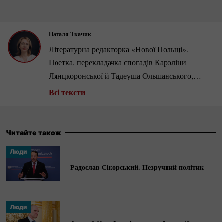
Наталя Ткачик
Літературна редакторка «Нової Польщі».
Поетка, перекладачка спогадів Кароліни
Лянцкоронської й Тадеуша Ольшанського,
репортажів Томаша Ґживачевського, віршів
Всі тексти
Мар’ї
Павліковської-Ясножевської
та ін.
Стипендіатка програми Gaude Polonia 2017 та
2024 років.
Читайте також
Люди
Радослав Сікорський. Незручний політик
Люди