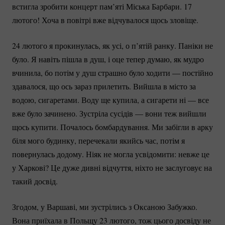
встигла зробити концерт пам’яті Міська Барбари. 17
лютого! Хоча в повітрі вже відчувалося щось зловіще.
24 лютого я прокинулась, як усі, о п’ятій ранку. Паніки не
було. Я навіть пішла в душ, і оце тепер думаю, як мудро
вчинила, бо потім у душ страшно було ходити — постійно
здавалося, що ось зараз прилетить. Вийшла в місто за
водою, сигаретами. Воду ще купила, а сигарети ні — все
вже було зачинено. Зустріла сусідів — вони теж вийшли
щось купити. Почалось бомбардування. Ми забігли в арку
біля мого будинку, перечекали якийсь час, потім я
повернулась додому. Ніяк не могла усвідомити: невже це
у Харкові? Це дуже дивні відчуття, ніхто не заслуговує на
такий досвід.
Згодом, у Варшаві, ми зустрілись з Оксаною Забужко.
Вона приїхала в Польщу 23 лютого, тож цього досвіду не