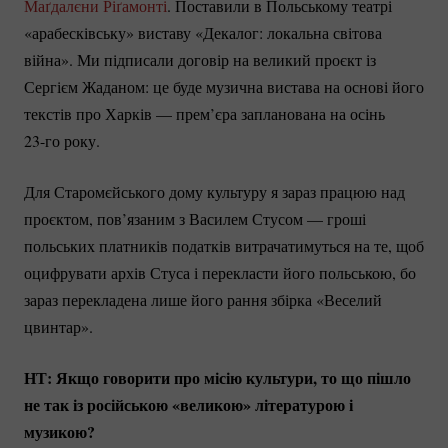
Маґдалєни Ріґамонті
. Поставили в Польському театрі
«арабесківську» виставу «Декалог: локальна світова
війна». Ми підписали договір на великий проєкт із
Сергієм Жаданом: це буде музична вистава на основі його
текстів про Харків — прем’єра запланована на осінь
23-го
року.
Для Старомєйського дому культуру я зараз працюю над
проєктом, пов’язаним з Василем Стусом — гроші
польських платників податків витрачатимуться на те, щоб
оцифрувати архів Стуса і перекласти його польською, бо
зараз перекладена лише його рання збірка «Веселий
цвинтар».
НТ: Якщо говорити про місію культури, то що пішло
не так із російською «великою» літературою і
музикою?