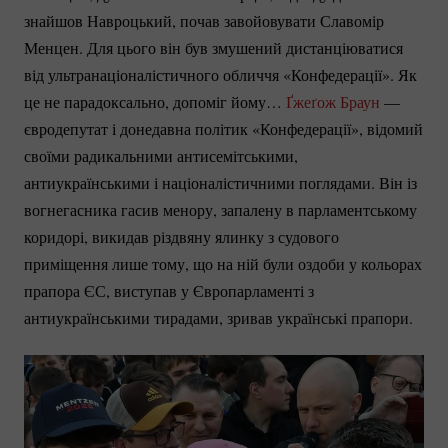
знайшов Навроцький, почав завойовувати Славомір
Менцен. Для цього він був змушений дистанціюватися
від ультранаціоналістичного обличчя «Конфедерації». Як
це не парадоксально, допоміг йому…
Ґжеґож Браун
—
євродепутат і донедавна політик «Конфедерації», відомий
своїми радикальними антисемітськими,
антиукраїнськими і націоналістичними поглядами. Він із
вогнегасника гасив менору, запалену в парламентському
коридорі, викидав різдвяну ялинку з судового
приміщення лише тому, що на ній були оздоби у кольорах
прапора ЄС, виступав у Європарламенті з
антиукраїнськими тирадами, зривав українські прапори.