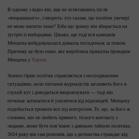
В одному з відео він, іще не оговтавшись після
«вчорашнього», говорить: хто сказав, що політик увечері
не може випити пива? Хіба що зранку він збирається на
зустріч із виборцями. Цікаво, що тоді вся кампанія
Менцена вибудовувалася довкола посиденьок за пивом.
Причому це було пиво, яке виробляла приватна броварня
Менцена у
Торуні
.
Значно гірше політик справляється з несподіваними
ситуаціями, коли питання журналістів заганяють його в
глухий кут і доводиться імпровізувати — тоді він
починає затинатися й ухилятися від відповідей. Менцену
подобається тримати все під контролем. Те, що, за його ж
словами, він не любить прямого, тісного контакту з
людьми, може бути пов’язане з давньою тайною політика.
2024 року він сам розповів, що з дитинства страждає від