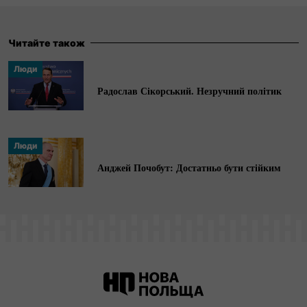
тижневику Newsweek Polska. Спеціалізується на
політиці та економіці країн
Центрально-Східної
Європи.
Читайте також
Люди
Радослав Сікорський. Незручний політик
Люди
Анджей Почобут: Достатньо бути стійким