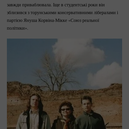
завжди приваблювала. Іще в студентські роки він
зблизився з торунськими консервативними лібералами і
партією Януша
Корвіна-Мікке
«Союз реальної
політики».