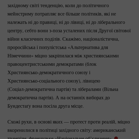
західному світі тенденцію, коли до політичного
мейнстриму потрапляє все більше політиків, які не
належать ні до правиці, ні до лівиці, ні до ліберального
центру, себто вони з-поза усталених після Другої світової
війни класичних поділів. Скажімо, націоналістична,
проросійська і популістська «Альтернатива для
Німеччини» міцно закріпилася між християнськими
правоцентристськими демократами (блок
Християнсько-демократичного
союзу і
Християнсько-соціального
союзу), лівицею
(Соціал-демократична
партія) та лібералами (Вільна
демократична партія). А на останніх виборах до
Бундестаґу вона посіла друга місце.
Схожі рухи, в основі яких — протест проти реалій, міцно
вкоренилися в політиці західного світу: американський
трампізм, французьке «Національне об’єднання»,