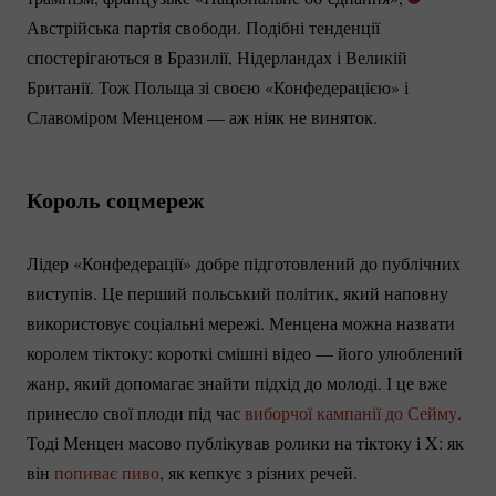
Австрійська партія свободи. Подібні тенденції
спостерігаються в Бразилії, Нідерландах і Великій
Британії. Тож Польща зі своєю «Конфедерацією» і
Славоміром Менценом — аж ніяк не виняток.
Король соцмереж
Лідер «Конфедерації» добре підготовлений до публічних
виступів. Це перший польський політик, який наповну
використовує соціальні мережі. Менцена можна назвати
королем тіктоку: короткі смішні відео — його улюблений
жанр, який допомагає знайти підхід до молоді. І це вже
принесло свої плоди під час
виборчої кампанії до Сейму
.
Тоді Менцен масово публікував ролики на тіктоку і X: як
він
попиває пиво
, як кепкує з різних речей.