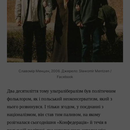
Славомір Менцен, 2006. Джерело: Sławomir Mentzen /
Facebook
Два десятиліття тому ультралібералізм був політичним
фольклором, як і польський неоконсерватизм, який з
нього розвинувся. І тільки згодом, у поєднанні з
націоналізмом, він став тим паливом, на якому
розігналася сьогоднішня «Конфедерація» й течія в
польській політиці, яка нагадує щось середнє між