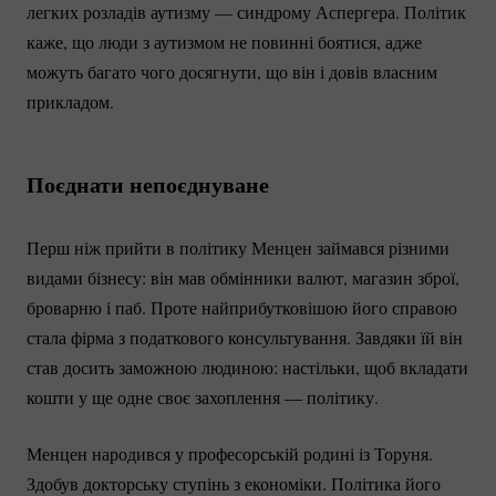
легких розладів аутизму — синдрому Аспергера. Політик
каже, що люди з аутизмом не повинні боятися, адже
можуть багато чого досягнути, що він і довів власним
прикладом.
Поєднати непоєднуване
Перш ніж прийти в політику Менцен займався різними
видами бізнесу: він мав обмінники валют, магазин зброї,
броварню і паб. Проте найприбутковішою його справою
стала фірма з податкового консультування. Завдяки їй він
став досить заможною людиною: настільки, щоб вкладати
кошти у ще одне своє захоплення — політику.
Менцен народився у професорській родині із Торуня.
Здобув докторську ступінь з економіки. Політика його