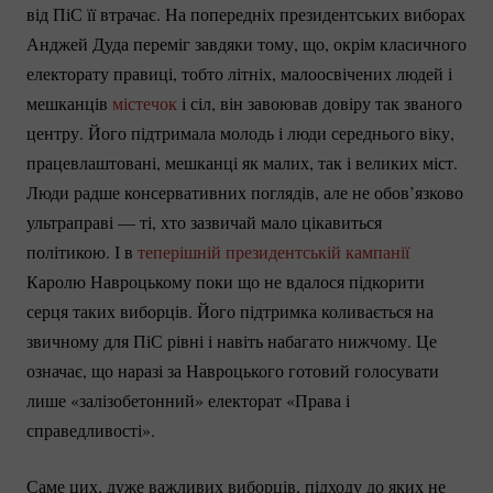
від ПіС її втрачає. На попередніх президентських виборах
Анджей Дуда переміг завдяки тому, що, окрім класичного
електорату правиці, тобто літніх, малоосвічених людей і
мешканців
містечок
і сіл, він завоював довіру так званого
центру. Його підтримала молодь і люди середнього віку,
працевлаштовані, мешканці як малих, так і великих міст.
Люди радше консервативних поглядів, але не обов’язково
ультраправі — ті, хто зазвичай мало цікавиться
політикою. І в
теперішній президентській кампанії
Каролю Навроцькому поки що не вдалося підкорити
серця таких виборців. Його підтримка коливається на
звичному для ПіС рівні і навіть набагато нижчому. Це
означає, що наразі за Навроцького готовий голосувати
лише «залізобетонний» електорат «Права і
справедливості».
Саме цих, дуже важливих виборців, підходу до яких не