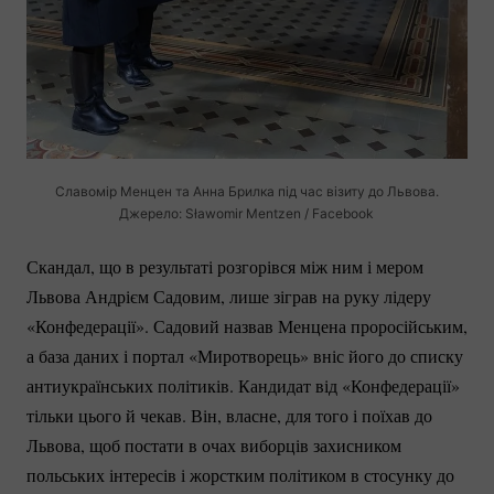
Славомір Менцен та Анна Брилка під час візиту до Львова.
Джерело: Sławomir Mentzen / Facebook
Скандал, що в результаті розгорівся між ним і мером
Львова Андрієм Садовим, лише зіграв на руку лідеру
«Конфедерації». Садовий назвав Менцена проросійським,
а база даних і портал «Миротворець» вніс його до списку
антиукраїнських політиків. Кандидат від «Конфедерації»
тільки цього й чекав. Він, власне, для того і поїхав до
Львова, щоб постати в очах виборців захисником
польських інтересів і жорстким політиком в стосунку до