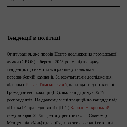
Тенденції в політиці
Опитування, яке провів Центр дослідження громадської
думки (CBOS) в березні 2025 року, підтверджує
тенденції, що намітилися раніше у польській
передвиборчій кампанії. За результатами дослідження,
лідером є
Рафал Тшасковський
, кандидат від правлячої
Громадянської коаліції (ГК), якого підтримує
35 %
респондентів. На другому місці традиційно кандидат від
«Права і Справедливості» (ПіС)
Кароль Навроцький
—
йому довіряє
23 %
. Третій у рейтингах — Славомір
Менцен від «Конфедерації», за якого сьогодні готовий