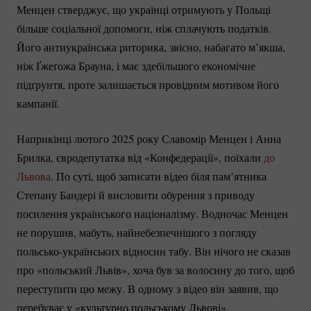
Менцен стверджує, що українці отримують у Польщі
більше соціальної допомоги, ніж сплачують податків.
Його антиукраїнська риторика, звісно, набагато м’якша,
ніж Ґжеґожа Брауна, і має здебільшого економічне
підґрунтя, проте залишається провідним мотивом його
кампанії.
Наприкінці лютого 2025 року Славомір Менцен і Анна
Брилка, євродепутатка від «Конфедерації», поїхали
до
Львова
. По суті, щоб записати відео біля пам’ятника
Степану Бандері й висловити обурення з приводу
посилення українського націоналізму. Водночас Менцен
не порушив, мабуть, найнебезпечнішого з погляду
польсько-українських
відносин табу. Він нічого не сказав
про «польський Львів», хоча був за волосину до того, щоб
переступити цю межу. В одному з відео він заявив, що
перебуває у «культурно польському Львові».