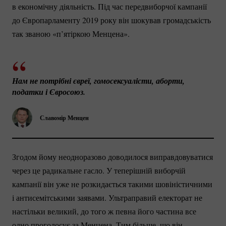
в економічну діяльність. Під час передвиборчої кампанії
до Європарламенту 2019 року він шокував громадськість
так званою «п’ятіркою Менцена».
Нам не потрібні євреї, гомосексуалісти, аборти, 
податки і Євросоюз. 
Славомір Менцен
Згодом йому неодноразово доводилося виправдовуватися
через це радикальне гасло. У теперішній виборчій
кампанії він уже не розкидається такими шовіністичними
і антисемітськими заявами. Ультраправий електорат не
настільки великий, до того ж певна його частина все
одно проголосує за Менцена. Тим більше, що він