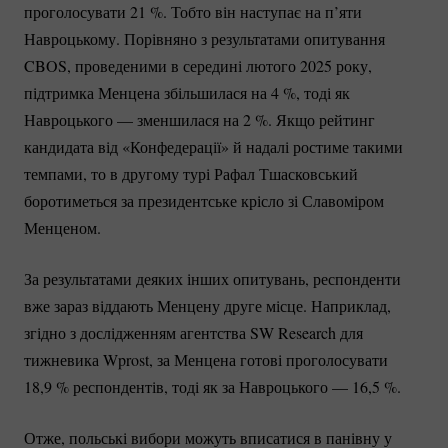
проголосувати
21 %
. Тобто він наступає на п’яти
Навроцькому. Порівняно з результатами опитування
CBOS, проведеними в середині лютого 2025 року,
підтримка Менцена збільшилася на
4 %
, тоді як
Навроцького — зменшилася на
2 %
. Якщо рейтинг
кандидата від «Конфедерації» й надалі ростиме такими
темпами, то в другому турі Рафал Тшасковський
боротиметься за президентське крісло зі Славоміром
Менценом.
За результатами деяких інших опитувань, респонденти
вже зараз віддають Менцену друге місце. Наприклад,
згідно з дослідженням агентства SW Research для
тижневика Wprost, за Менцена готові проголосувати
18,
9 %
респондентів, тоді як за Навроцького — 16,
5 %
.
Отже, польські вибори можуть вписатися в панівну у