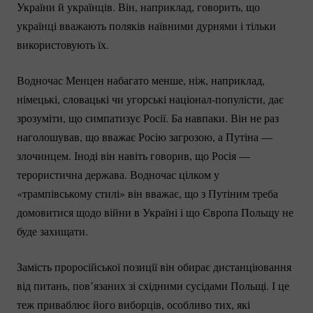
України й українців. Він, наприклад, говорить, що
українці вважають поляків наївними дурнями і тільки
використовують їх.
Водночас Менцен набагато менше, ніж, наприклад,
німецькі, словацькі чи угорські
націонал-популісти
, дає
зрозуміти, що симпатизує Росії. Ба навпаки. Він не раз
наголошував, що вважає Росію загрозою, а Путіна —
злочинцем. Іноді він навіть говорив, що Росія —
терористична держава. Водночас цілком у
«трампівському стилі» він вважає, що з Путіним треба
домовитися щодо війни в Україні і що Європа Польщу не
буде захищати.
Замість проросійської позиції він обирає дистанціювання
від питань, пов’язаних зі східними сусідами Польщі. І це
теж приваблює його виборців, особливо тих, які