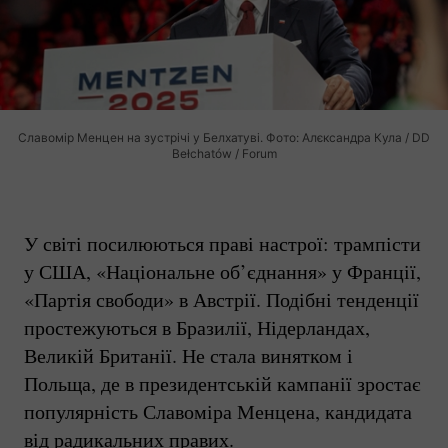
Славомір Менцен на зустрічі у Белхатуві. Фото: Алєксандра Кула / DD
Bełchatów / Forum
У світі посилюються праві настрої: трампісти
у США, «Національне об’єднання» у Франції,
«Партія свободи» в Австрії. Подібні тенденції
простежуються в Бразилії, Нідерландах,
Великій Британії. Не стала винятком і
Польща, де в президентській кампанії зростає
популярність Славоміра Менцена, кандидата
від радикальних правих.