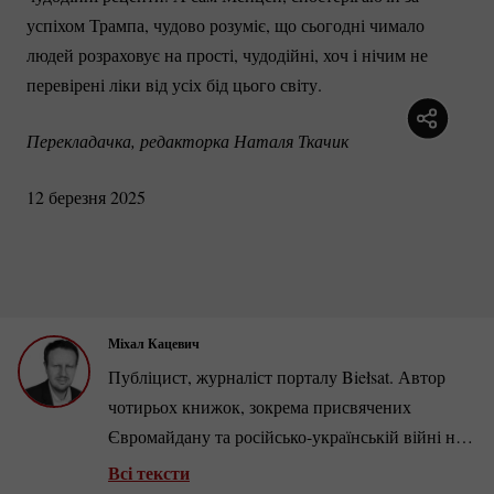
успіхом Трампа, чудово розуміє, що сьогодні чимало
людей розраховує на прості, чудодійні, хоч і нічим не
перевірені ліки від усіх бід цього світу.
Перекладачка, редакторка Наталя Ткачик
12 березня 2025
Міхал Кацевич
Публіцист, журналіст порталу Biełsat. Автор
чотирьох книжок, зокрема присвячених
Євромайдану та
російсько-українській
війні на
Донбасі. У
2001-2018
роках працював у
Всі тексти