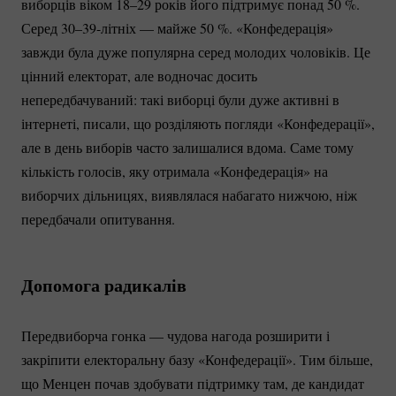
виборців віком 18–29 років його підтримує понад
50 %
.
Серед
30–39-літніх
— майже
50 %
. «Конфедерація»
завжди була дуже популярна серед молодих чоловіків. Це
цінний електорат, але водночас досить
непередбачуваний: такі виборці були дуже активні в
інтернеті, писали, що розділяють погляди «Конфедерації»,
але в день виборів часто залишалися вдома. Саме тому
кількість голосів, яку отримала «Конфедерація» на
виборчих дільницях, виявлялася набагато нижчою, ніж
передбачали опитування.
Допомога радикалів
Передвиборча гонка — чудова нагода розширити і
закріпити електоральну базу «Конфедерації». Тим більше,
що Менцен почав здобувати підтримку там, де кандидат