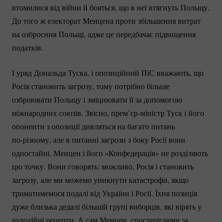
втомилися від війни й бояться, що в неї втягнуть Польщу.
До того ж електорат Менцена проти збільшення витрат
на озброєння Польщі, адже це передбачає підвищення
податків.
І уряд Дональда Туска, і опозиційний ПіС вважають, що
Росія становить загрозу, тому потрібно більше
озброювати Польщу і зміцнювати її за допомогою
міжнародних союзів. Звісно,
прем’єр-міністр
Туск і його
опоненти з опозиції дивляться на багато питань
по-різному
, але в питанні загрози з боку Росії вони
одностайні. Менцен і його «Конфедерація» не розділяють
цю точку. Вони говорять: можливо, Росія і становить
загрозу, але ми можемо уникнути катастрофи, якщо
триматимемося подалі від України і Росії. Їхня позиція
дуже близька дедалі більшій групі виборців, які вірять у
чудодійні рецепти. А сам Менцен, спостерігаючи за