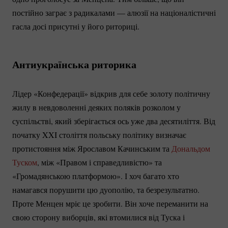
постійно заграє з радикалами — алюзії на націоналістичні
гасла досі присутні у його риториці.
Антиукраїнська риторика
Лідер «Конфедерації» відкрив для себе золоту політичну
жилу в невдоволенні деяких поляків розколом у
суспільстві, який зберігається ось уже два десятиліття. Від
початку XXI століття польську політику визначає
протистояння між Ярославом Качинським та
Дональдом
Туском
, між «Правом і справедливістю» та
«Громадянською платформою». І хоч багато хто
намагався порушити цю дуополію, та безрезультатно.
Проте Менцен мріє це зробити. Він хоче переманити на
свою сторону виборців, які втомилися від Туска і