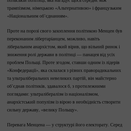
трампізмом, німецькою «Альтернативою» і французьким
«Національним об’єднанням».
Проте на порозі свого захоплення політикою Менцен був
переконаним лібертаріанцем, можливо, навіть
ліберальним анархістом, який вірив, що вільний ринок і
зниження ролі держави в політиці — панацея від усіх
проблем Польщі. Проте згодом, ставши одним із лідерів
«Конфедерації», яка склалася з різних праворадикальних
та ультраліберальних невеликих партій, він майстерно
об’єднав політиків, здавалося б, з протилежними
поглядами: ультралібералізм із націоналізмом,
анархістський популізм із вірою в необхідність створити
сильну державу, «велику Польщу».
Перевага Менцена — у структурі його електорату. Серед