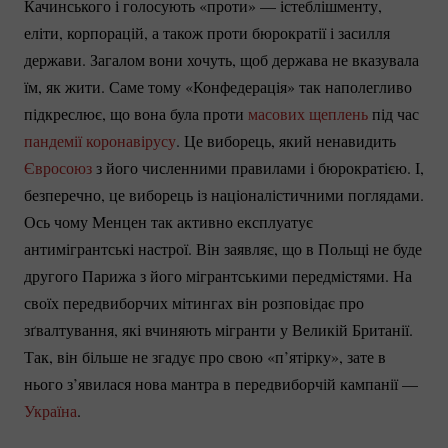
Качинського і голосують «проти» — істеблішменту,
еліти, корпорацій, а також проти бюрократії і засилля
держави. Загалом вони хочуть, щоб держава не вказувала
їм, як жити. Саме тому «Конфедерація» так наполегливо
підкреслює, що вона була проти
масових щеплень
під час
пандемії коронавірусу
. Це виборець, який ненавидить
Євросоюз
з його численними правилами і бюрократією. І,
безперечно, це виборець із націоналістичними поглядами.
Ось чому Менцен так активно експлуатує
антимігрантські настрої. Він заявляє, що в Польщі не буде
другого Парижа з його мігрантськими передмістями. На
своїх передвиборчих мітингах він розповідає про
зґвалтування, які вчиняють мігранти у Великій Британії.
Так, він більше не згадує про свою «п’ятірку», зате в
нього з’явилася нова мантра в передвиборчій кампанії —
Україна
.