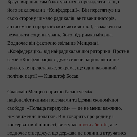
Браун вирішив сам балотуватися в президенти, за що
його виключили з «Конфедерації». Він перетягнув на
свою сторону чимало радикалів, антивакцинаторів,
антисемітів і проросійських активістів. І, зважаючи на
результати соцопитувань, його підтримка мізерна.
Водночас він фактично звільнив Менцена і
«Конфедерацію» від найрадикальнішої риторики. Проте в
самій «Конфедерації» є дуже сильне націоналістичне
крило, яке представляє, зокрема, ще один важливий
політик партії — Кшиштоф Босак.
Славомір Менцен спритно балансує між
націоналістичними поглядами та ідеями економічної
свободи. «Польща передусім» — це не менш важливо,
ніж зниження податків. Він говорить про родину і
консервативні цінності, виступає
проти абортів
, але
водночас стверджує, що держава не повинна втручатися