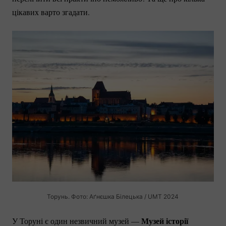
цікавих варто згадати.
Торунь. Фото: Аґнєшка Білецька / UMT 2024
Музей історії
У Торуні є один незвичний музей —