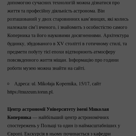
допомогою сучасних технологій можна дізнатися про
життя та професійну діяльність астронома. Він
розташований у двох старовинних кам’яницях, які колись
належали сім’ї вченого, і знайомить з особистістю самого
Коперника та його науковими досягненнями. Архітектура
будинку, збудованого в XV столітті в готичному стилі, та
предмети побуту тієї епохи відтворюють атмосферу
повсякденного життя міщан. Інформацію про години
роботи музею можна знайти на сайті.
Адреса: ul. Mikołaja Kopernika, 15/17, сайт
https://muzeum.torun.pl.
Центр астрономії Університету імені Миколая
Коперника
— найбільший центр астрономічних
спостережень у Польщі та один із наймасштабніших у
Європі. Екскурсія в ньому починається з кафедри