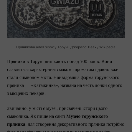
Пряникова алея зірок у Торуні. Джерело: Beax / Wikipedia
Пряники в Торуні випікають понад 700 років. Вони
славляться характерним смаком і ароматом і давно вже
стали символом міста. Найвідоміша форма торунського
пряника — «Катажинка», названа на честь дочки одного
з місцевих пекарів.
Звичайно, у місті є музеї, присвячені історії цього
Музею торунського
смаколика. Як пише на сайті
пряника
, для створення декоративного пряника потрібно
було володіти трьома основними навичками: вміти