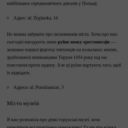
найбільших середньовічних дзвонів у Польщі.
Адрес: ul. Żeglarska, 16
Не можна забувати про засновників міста. Хоча про них
руїни замку хрестоносців
сьогодні нагадують лише
—
залишки першої фортеці тевтонців на польських землях,
зруйнованої мешканцями Торуня 1454 року під час
повстання проти ордену. Але ці руїни вартують того, щоб
їх відвідати.
Адреса: ul. Przedzamcze, 3
Місто музеїв
Я вже розповіла про деякі торунські музеї, хоча
перелічити всі практично неможливо! Та ще про кілька