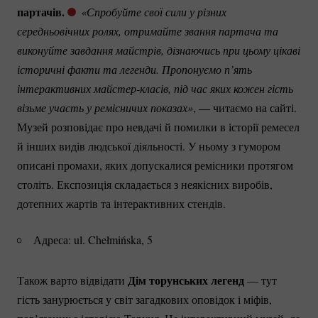
партачів.
«Спробуйте свої сили у різних 
середньовічних ролях, отримайте звання партача та 
виконуйте завдання майстрів, дізнаючись при цьому цікаві 
історичні факти та легенди. Пропонуємо п’ять 
інтерактивних 
майстер-класів
, під час яких кожен гість 
візьме участь у ремісничих показах»
, — читаємо на сайті.
Музей розповідає про невдачі й помилки в історії ремесел
й інших видів людської діяльності. У ньому з гумором
описані промахи, яких допускалися ремісники протягом
століть. Експозиція складається з неякісних виробів,
дотепних жартів та інтерактивних стендів.
Адреса: ul. Chełmińska, 5
Дім торунських легенд
Також варто відвідати
— тут
гість занурюється у світ загадкових оповідок і міфів,