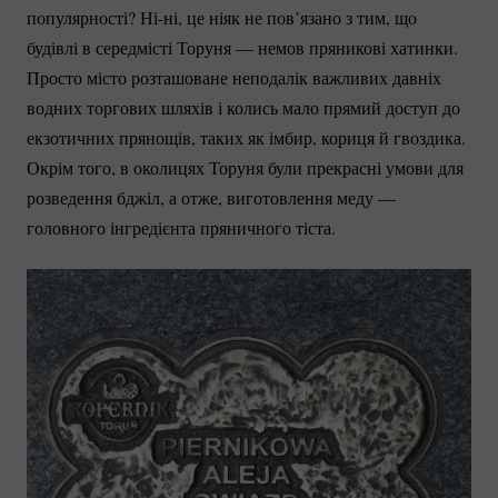
популярності?
Ні-ні
, це ніяк не пов’язано з тим, що
будівлі в середмісті Торуня — немов пряникові хатинки.
Просто місто розташоване неподалік важливих давніх
водних торгових шляхів і колись мало прямий доступ до
екзотичних прянощів, таких як імбир, кориця й гвоздика.
Окрім того, в околицях Торуня були прекрасні умови для
розведення бджіл, а отже, виготовлення меду —
головного інгредієнта пряничного тіста.