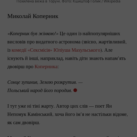
Похилена вежа в Торуні. Фото: Кшиштоф Ґолик / Wikipedia
Миколай Коперник
«Коперник був жінкою!»
Це один із найпопулярніших
висловів про видатного астронома (звісно, жартівливий,
із
комедії «Сексмісія»
Юліуша Махульського
). Але
існують й інші, наприклад, навіть діти знають напам’ять
двовірш про
Коперника
:
Сонце зупинив, Землю розкрутив. — 
Польський народ його породив.
І тут уже ні тіні жарту. Автор цих слів — поет Ян
Непомук Камінський, хоча його ім’я не настільки відоме,
як сам двовірш.