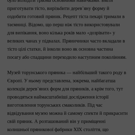
приготувати тісто, вирізьбити дерев’яну форму й
оздобити готовий пряник. Рецепт тіста пекарі тримали в
таємниці. Відомо, що перш ніж тісто використовували
для випікання, воно кілька років мало «дозрівати» у
великих чанах у підвалах. Пряничники часто вкладали в
тісто цілі статки, й інколи воно як основна частина
посагу або спадщини переходило наступним поколінням.
Музей торунського пряника — найбільший такого роду в
Європі. У ньому представлена, зокрема, найбагатша
колекція дерев’яних форм для пряників, а крім того, тут
проводяться наймасштабніші дослідження історії
виготовлення торунських смаколиків. Під час
відвідування музею можна й самому спекти й прикрасити
свій пряник. А розташований він у приміщенні
колишньої пряникової фабрики XIX століття, що