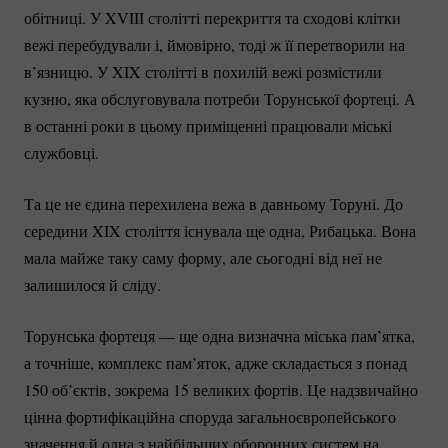
обітниці. У XVIII столітті перекриття та сходові клітки
вежі перебудували і, ймовірно, тоді ж її перетворили на
в’язницю. У XIX столітті в похилій вежі розмістили
кузню, яка обслуговувала потреби Торунської фортеці. А
в останні роки в цьому приміщенні працювали міські
службовці.
Та це не єдина перехилена вежа в давньому Торуні. До
середини XIX століття існувала ще одна, Рибацька. Вона
мала майже таку саму форму, але сьогодні від неї не
залишилося й сліду.
Торунська фортеця — ще одна визначна міська пам’ятка,
а точніше, комплекс пам’яток, адже складається з понад
150 об’єктів, зокрема 15 великих фортів. Це надзвичайно
цінна фортифікаційна споруда загальноєвропейського
значення й одна з найбільших оборонних систем на