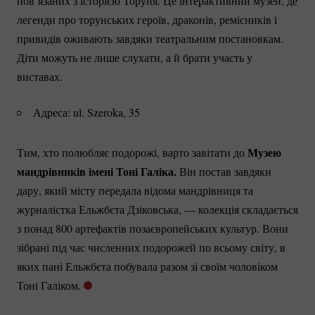
пов’язаних з історією Торуня. Це інтерактивний музей, де
легенди про торунських героїв, драконів, ремісників і
привидів оживають завдяки театральним постановкам.
Діти можуть не лише слухати, а й брати участь у
виставах.
Адреса: ul. Szeroka, 35
Музею
Тим, хто полюбляє подорожі, варто завітати до
мандрівників імені Тоні Галіка.
Він постав завдяки
дару, який місту передала відома мандрівниця та
журналістка Ельжбєта Дзіковська, — колекція складається
з понад 800 артефактів позаєвропейських культур. Вони
зібрані під час численних подорожей по всьому світу, в
яких пані Ельжбєта побувала разом зі своїм чоловіком
Тоні Галіком.