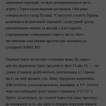
закінчення території, на яких розташовувалося місто,
згідно з Торунським мирним договором 1466 року,
повернулися у склад Польщі. У наступні століття Торунь
розвивався як важливий науковий і культурний центр,
приваблюючи вчених та митців з усієї Європи.
Середньовічне планування Старого міста з його
численними пам’ятками архітектури належить до
спадщини ЮНЕСКО.
Окремої уваги заслуговує похилена вежа. Це одна з
дев’яти фортечних башт (загалом їх було 52 або 54, — тут
думки істориків розбігаються), розташована у Старому
місті, на лінії міських стін. Вежу збудували наприкінці
XIII століття, а похилилася вона, ймовірно, в XV столітті
через нестабільний ґрунт (нахил становить 5°13’15’’).
Проте, за легендою, це сталося через геть іншу причину:
як покарання за те, що один із лицарів порушив чернечі