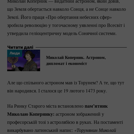
Миколай Коперник — видатний астроном, який довів,
що Земля обертається навколо Сонця, а не Сонце навколо
Землі. Його праця «Про обертання небесних сфер»
зробила революцію у тогочасному уявленні про Всесвіт і
утвердила геліоцентричну модель Сонячної системи.
Читати далі
Люди
Миколай Коперник. Астроном,
дипломат і економіст
Але що спільного астроном мав із Торунем? А те, що тут
він народився. І сталося це 19 лютого 1473 року.
пам’ятник
На Ринку Старого міста встановлено
Миколаю Копернику:
астроном зображений у
професорській тозі з астролябією в руках. На постаменті
викарбувано латинський напис:
«Торунянин Миколай 