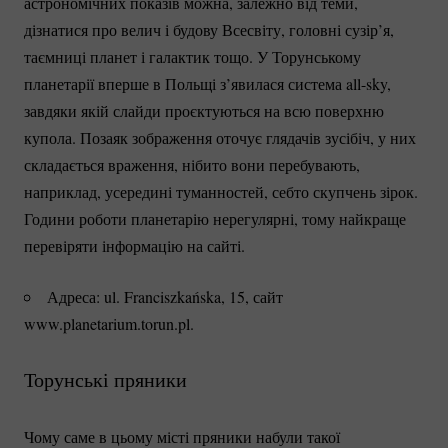
астрономічних показів можна, залежно від теми,
дізнатися про велич і будову Всесвіту, головні сузір’я,
таємниці планет і галактик тощо. У Торунському
планетарії вперше в Польщі з’явилася система
all-sky
,
завдяки якій слайди проєктуються на всю поверхню
купола. Позаяк зображення оточує глядачів зусібіч, у них
складається враження, нібито вони перебувають,
наприклад, усередині туманностей, себто скупчень зірок.
Години роботи планетарію нерегулярні, тому найкраще
перевіряти інформацію на сайті.
Адреса: ul. Franciszkańska, 15, сайт
www.planetarium.torun.pl.
Торунські пряники
Чому саме в цьому місті пряники набули такої