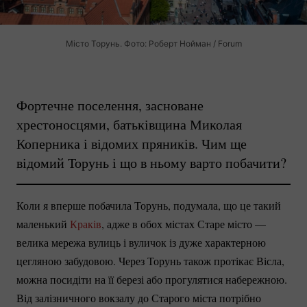
Місто Торунь. Фото: Роберт Нойман / Forum
Фортечне поселення, засноване
хрестоносцями, батьківщина Миколая
Коперника і відомих пряників. Чим ще
відомий Торунь і що в ньому варто побачити?
Коли я вперше побачила Торунь, подумала, що це такий
маленький
Краків
, адже в обох містах Старе місто —
велика мережа вулиць і вуличок із дуже характерною
цегляною забудовою. Через Торунь також протікає Вісла,
можна посидіти на її березі або прогулятися набережною.
Від залізничного вокзалу до Старого міста потрібно