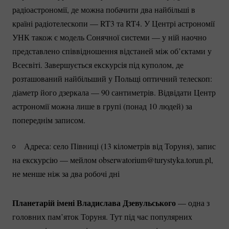
радіоастрономії, де можна побачити два найбільші в
країні радіотелескопи — RT3 та RT4. У Центрі астрономії
УНК також є модель Сонячної системи — у ній наочно
представлено співвідношення відстаней між об’єктами у
Всесвіті. Завершується екскурсія під куполом, де
розташований найбільший у Польщі оптичний телескоп:
діаметр його дзеркала — 90 сантиметрів. Відвідати Центр
астрономії можна лише в групі (понад 10 людей) за
попереднім записом.
Адреса: село Півниці (13 кілометрів від Торуня), запис
на екскурсію — мейлом obserwatorium@turystyka.torun.pl,
не менше ніж за два робочі дні
Планетарій імені Владислава Дзевульського
— одна з
головних пам’яток Торуня. Тут під час популярних