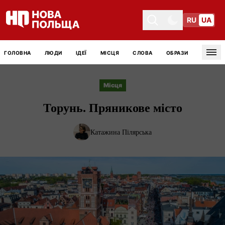
RU
UA
Toggle theme
Toggle theme
ГОЛОВНА
ЛЮДИ
ІДЕЇ
МІСЦЯ
СЛОВА
ОБРАЗИ
Tog
Місця
Торунь. Пряникове місто
Катажина Пілярська