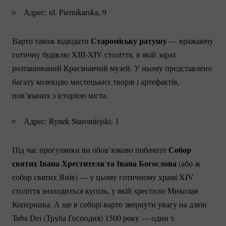
Адрес: ul. Piernikarska, 9
Староміську ратушу
Варто також відвідати
— вражаючу
готичну будівлю
XIII-XIV
століття, в якій зараз
розташований Краєзнавчий музей. У ньому представлено
багату колекцію мистецьких творів і артефактів,
пов’язаних з історією міста.
Адрес: Rynek Staromiejski, 1
Собор
Під час прогулянки ви обов’язково побачите
святих Івана Хрестителя та Івана Богослова
(або ж
собор святих Янів) — у цьому готичному храмі XIV
століття знаходиться купіль, у якій хрестили Миколая
Коперника. А ще в соборі варто звернути увагу на дзвін
Tuba Dei (Труба Господня) 1500 року — один з