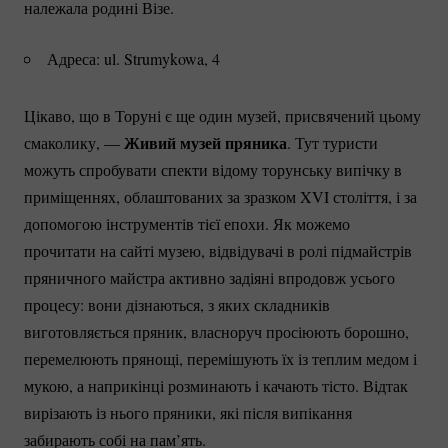
належала родині Візе.
Адреса: ul. Strumykowa, 4
Цікаво, що в Торуні є ще один музей, присвячений цьому
Живий музей пряника
смаколику, —
. Тут туристи
можуть спробувати спекти відому торунську випічку в
приміщеннях, облаштованих за зразком XVI століття, і за
допомогою інструментів тієї епохи. Як можемо
прочитати на сайті музею, відвідувачі в ролі підмайстрів
пряничного майстра активно задіяні впродовж усього
процесу: вони дізнаються, з яких складників
виготовляється пряник, власноруч просіюють борошно,
перемелюють прянощі, перемішують їх із теплим медом і
мукою, а наприкінці розминають і качають тісто. Відтак
вирізають із нього пряники, які після випікання
забирають собі на пам’ять.