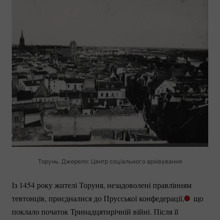
Торунь. Джерело: Центр соціального архівування
Із 1454 року жителі Торуня, незадоволені правлінням
тевтонців, приєдналися до Прусської конфедерації,
що
поклало початок Тринадцятирічній війні. Після її