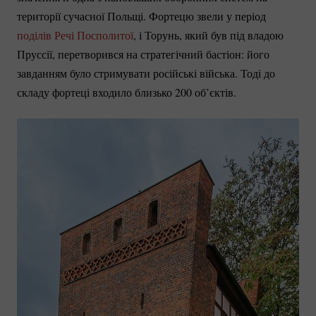
території сучасної Польщі. Фортецю звели у період
поділів Речі Посполитої
, і Торунь, який був під владою
Пруссії, перетворився на стратегічний бастіон: його
завданням було стримувати російські війська. Тоді до
складу фортеці входило близько 200 об’єктів.