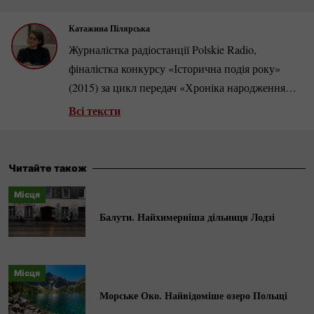
Катажина Пілярська
Журналістка радіостанції Polskie Radio,
фіналістка конкурсу «Історична подія року»
(2015) за цикл передач «Хроніка народження
"Солідарності"».
Арт-менеджерка
, в 2018–2023
Всі тексти
роках співпрацювала з Театральним інститутом
імені Збіґнєва Рашевського. Стипендіатка
літературної резиденції Вишеградського фонду,
Читайте також
була також кураторкою і продюсеркою першого
Місця
словацького театрального фестивалю в Польщі.
Балути. Найхимерніша дільниця Лодзі
Любителька
стріт-арту
, веде
інстаграм-блог
@pole_to_write.
Місця
Морське Око. Найвідоміше озеро Польщі