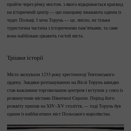
пройти через річку мостом, з якого відкривається краєвид
на історичний центр — цю панораму вважають одним із
чудес Польщі. І хоча Торунь — це, звісно, не тільки
туристична частина з історичними пам’ятками, та саме
вона найбільше цікавить гостей міста.
Трішки історії
Місто заснували 1233 року хрестоносці Тевтонського
ордену. Завдяки розташуванню на Віслі Торунь швидко
став важливим торговельним центром і вступив у союз із
розвинутими містами Північної Європи. Період його
розквіту припав на XIV–XV століття, — тоді Торунь був
одним із найбагатших міст Польського королівства.