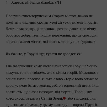
Адреса: ul. Franciszkańska, 9/11
Прогулюючись торунським Старим містом, важко не
помітити численні скульптурні фігурки ангелів і чортів.
Дехто вважає, що ці персонажі розповідають про вічну
боротьбу добра і зла. Інші ж переконані, що це своєрідні
образи з життя містян, які колись жили у цих будинках.
Як бачите, у Торуні нудьгувати не доведеться!
І на завершення: чому місто називається Торунь? Чесно
кажучи, точно невідомо, але є кілька теорій. Можливо, в
основі назви праслов’янське слово «тор»: воно означало
дорогу, якою багато ходять, себто вторований шлях. Інші
вважають, що назва походить від фортеці Торон, яку
хрестоносці звели на Святій Землі,
або від слова thor,
що означає «брама», у цьому випадку — ворота Пруссії.