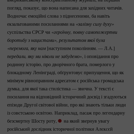
погляд, показує, що вона написана для західних читачів.
Водночас емоційні слова з піднесеними, ба навіть
екзальтованими посиланнями на
«залізну силу духу» 
суспільства СРСР чи «
героїчну, повну самопожертви 
боротьбу з нацистами», результатом якої була 
«перемога, яку нам
[наступним поколінням. — Л.А.]
передали, яку ми ніколи не забудемо
», і оповідання про
родинну історію, про дворічного брата, померлого у
блокадному Ленінграді, обґрунтовує припущення, що як
мінімум рівноправним адресатом є російська громадська
думка, для якої така стилістика — звична. У тексті є
посилання на відповідний історичний досвід і згадуються
епізоди Другої світової війни, про які знають тільки люди
із совєтською освітою. Наприклад, пасаж про легендарну
безсмертну Шосту роту,
на який звернув увагу
російський дослідник історичної політики Алєксєй