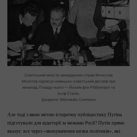
Совєтський міністр закордонних справ Вячеслав
Молотов підписує
німецько-совєтський
договір про
ненапад. Позаду нього — Йоахім фон Ріббентроп та
Іосіф Сталін.
Джерело: Wikimedia Commons
Але тоді з якою метою історичну публіцистику Путіна
підготували для аудиторії за межами Росії? Путін прямо
вказує: все через «звинувачення низки політиків», які