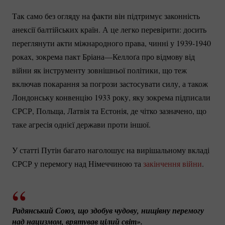
Так само без огляду на факти він підтримує законність
анексії балтійських країн. А це легко перевірити: досить
переглянути акти міжнародного права, чинні у
1939-1940
роках, зокрема пакт Бріана—Келлоґа про відмову від
війни як інструменту зовнішньої політики, що теж
включав покарання за погрози застосувати силу, а також
Лондонську конвенцію 1933 року, яку зокрема підписали
СРСР, Польща, Латвія та Естонія, де чітко зазначено, що
таке агресія однієї держави проти іншої.
У статті Путін багато наголошує на вирішальному вкладі
СРСР у перемогу над Німеччиною та
закінчення війни
.
Радянський Союз, що здобув чудову, нищівну перемогу 
над нацизмом, врятував цілий світ». 