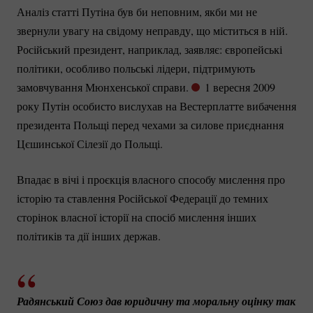
Аналіз статті Путіна був би неповним, якби ми не
звернули увагу на свідому неправду, що міститься в ній.
Російський президент, наприклад, заявляє: європейські
політики, особливо польські лідери, підтримують
замовчування Мюнхенської справи.
1 вересня 2009
року Путін особисто вислухав на Вестерплатте вибачення
президента Польщі перед чехами за силове приєднання
Цєшинської Сілезії до Польщі.
Впадає в вічі і проєкція власного способу мислення про
історію та ставлення Російської Федерації до темних
сторінок власної історії на спосіб мислення інших
політиків та дії інших держав.
Радянський Союз дав юридичну та моральну оцінку так 