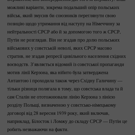
можливі варіанти, зокрема подальший опір польських
військ, який змусив би союзників переглянути свою
позицію щодо утримання від наступу на Німеччину за
нейтральності СРСР або й за допомогою того ж СРСР,
Путін не розглядав. Він не згадав про долю польських
військових у совєтській неволі, яких СРСР масово
стратив, не згадав репресії цивільного населення східних
воєводств. З’являється відомий із совєтської пропаганди
мотив лінії Керзона, яка нібито була затверджена
Антантою і проходила також через Східну Галичину —
тільки різниця полягала в тому, що совєтська влада та й
сам Сталін не ототожнювали лінію Керзона з лінією
розділу Польщі, визначеною у
совєтсько-німецькому
договорі від 28 вересня 1939 року, який включав,
наприклад, Білосток і Ломжу до складу СРСР — Путін це
робить незважаючи на факти.