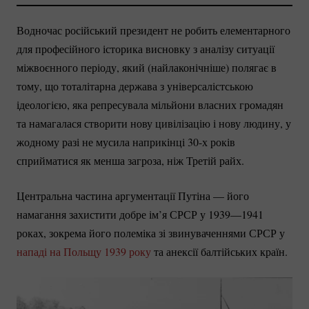
Водночас російський президент не робить елементарного
для професійного історика висновку з аналізу ситуації
міжвоєнного періоду, який (найлаконічніше) полягає в
тому, що тоталітарна держава з універсалістською
ідеологією, яка репресувала мільйони власних громадян
та намагалася створити нову цивілізацію і нову людину, у
жодному разі не мусила наприкінці 30-х років
сприйматися як менша загроза, ніж Третій райх.
Центральна частина аргументації Путіна — його
намагання захистити добре ім’я СРСР у 1939—1941
роках, зокрема його полеміка зі звинуваченнями СРСР у
нападі на Польщу 1939 року
та анексії балтійських країн.