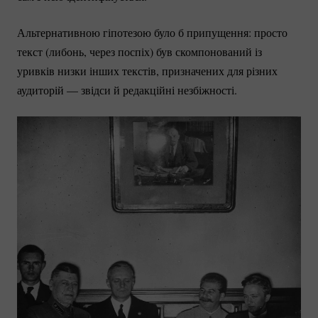
Альтернативною гіпотезою було б припущення: просто
текст (либонь, через поспіх) був скомпонований із
уривків низки інших текстів, призначених для різних
аудиторій — звідси й редакційні незбіжності.