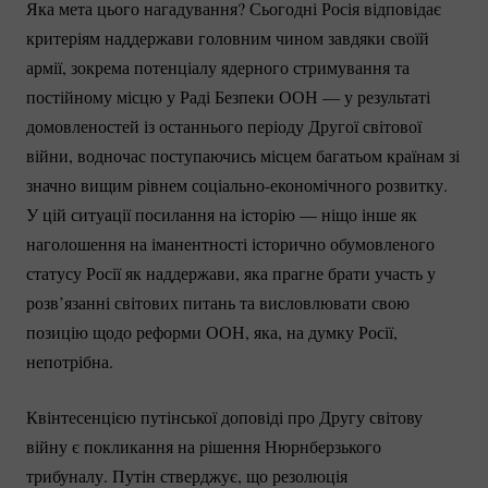
Яка мета цього нагадування? Сьогодні Росія відповідає
критеріям наддержави головним чином завдяки своїй
армії, зокрема потенціалу ядерного стримування та
постійному місцю у Раді Безпеки ООН — у результаті
домовленостей із останнього періоду Другої світової
війни, водночас поступаючись місцем багатьом країнам зі
значно вищим рівнем
соціально-економічного
розвитку.
У цій ситуації посилання на історію — ніщо інше як
наголошення на іманентності історично обумовленого
статусу Росії як наддержави, яка прагне брати участь у
розв’язанні світових питань та висловлювати свою
позицію щодо реформи ООН, яка, на думку Росії,
непотрібна.
Квінтесенцією путінської доповіді про Другу світову
війну є покликання на рішення Нюрнберзького
трибуналу. Путін стверджує, що резолюція