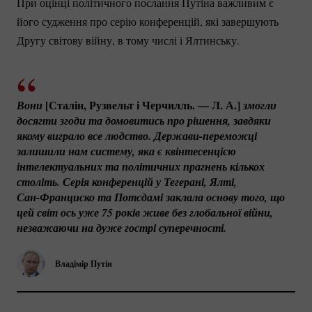
При оцінці політичного послання Путіна важливим є
його судження про серію конференцій, які завершують
Другу світову війну, в тому числі і Ялтинську.
[Сталін, Рузвельт і Черчилль. — Л. А.]
Вони 
змогли 
досягти згоди та домовитись про рішення, завдяки 
якому виграло все людство. 
Держави-переможці
залишили нам систему, яка є квінтесенцією 
інтелектуальних та політичних прагнень кількох 
століть. Серія конференцій у Тегерані, Ялті, 
Сан-Франциско
 та Потсдамі заклала основу того, що 
цей світ ось уже 75 років живе без глобальної війни, 
незважаючи на дуже гострі суперечності. 
Владімір Путін