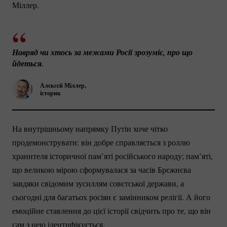
Міллер.
Навряд чи хтось за межами Росії зрозуміє, про що 
йдеться.
Алєксєй Міллер,
історик
На внутрішньому напрямку Путін хоче чітко
продемонструвати: він добре справляється з роллю
хранителя історичної пам’яті російського народу; пам’яті,
що великою мірою сформувалася за часів Брєжнєва
завдяки свідомим зусиллям совєтської держави, а
сьогодні для багатьох росіян є замінником релігії. А його
емоційне ставлення до цієї історії свідчить про те, що він
сам з нею ідентифікується.