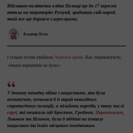
Військово-політична
 еліта Польщі ще до 17 вересня 
втекла на територію Румунії, зрадивши свій народ, 
який все ще боровся з агресорами.
Владімір Путін
І тільки потім увійшла
Червона армія
. Нас переконують:
«інших варіантів не було».
У іншому випадку війна з нацистами, яка була 
неминучою, почалася б із вкрай невигідних 
стратегічних позицій, а мільйони народів, у тому числі 
євреї,
 які мешкали під Брестом, Гродном, 
Перемишлем
, 
Львовом та Вільном, були б віддані на поталу 
нацистам та їхнім місцевим помічникам.