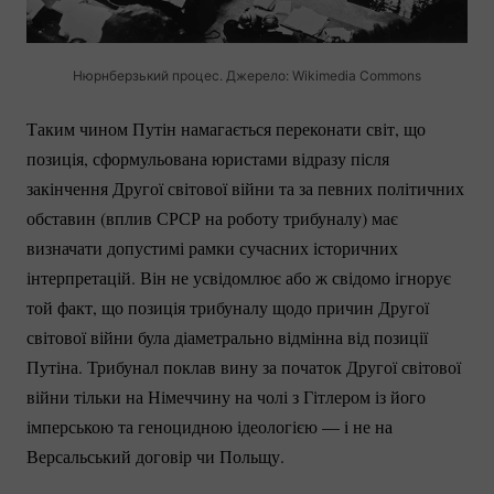
Нюрнберзький процес. Джерело: Wikimedia Commons
Таким чином Путін намагається переконати світ, що
позиція, сформульована юристами відразу після
закінчення Другої світової війни та за певних політичних
обставин (вплив СРСР на роботу трибуналу) має
визначати допустимі рамки сучасних історичних
інтерпретацій. Він не усвідомлює або ж свідомо ігнорує
той факт, що позиція трибуналу щодо причин Другої
світової війни була діаметрально відмінна від позиції
Путіна. Трибунал поклав вину за початок Другої світової
війни тільки на Німеччину на чолі з Гітлером із його
імперською та геноцидною ідеологією — і не на
Версальський договір чи Польщу.