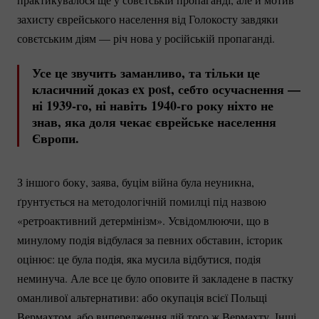
захисту єврейського населення від Голокосту завдяки
совєтським діям — річ нова у російській пропаганді.
Усе це звучить заманливо, та тільки це
класичний доказ ex post, себто осучаснення —
ні
1939-го
, ні навіть
1940-го
року ніхто не
знав, яка доля чекає єврейське населення
Європи.
З іншого боку, заява, буцім війна була неуникна,
ґрунтується на методологічній помилці під назвою
«ретроактивний детермінізм». Усвідомлюючи, що в
минулому подія відбулася за певних обставин, історик
оцінює: це була подія, яка мусила відбутися, подія
неминуча. Але все це було оповите й закладене в пастку
оманливої альтернативи: або окупація всієї Польщі
Вермахтом, або випередження дій того ж Вермахту. Інші