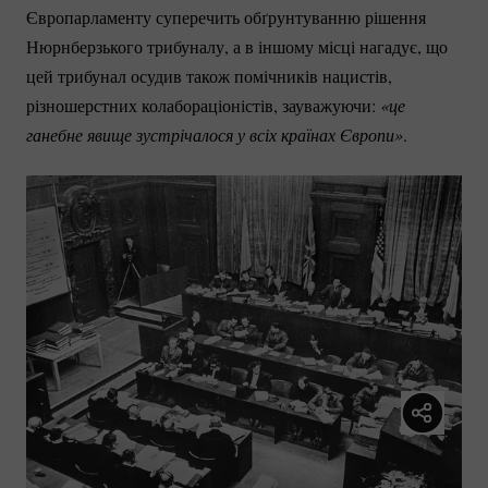
Європарламенту суперечить обґрунтуванню рішення
Нюрнберзького трибуналу, а в іншому місці нагадує, що
цей трибунал осудив також помічників нацистів,
різношерстних колабораціоністів, зауважуючи:
«це 
ганебне явище зустрічалося у всіх країнах Європи»
.