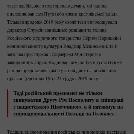
текст здебільшого повторював думки, які раніше
висловлював сам Путін або члени кремлівської кліки.
Тільки впродовж 2019 року схожі тези виголошували
директор Служби зовнішньої розвідки та голова
Російського історичного товариства Сєрґєй Наришкін і
колишній міністр культури Владімір Мєдінський, та й
загалом пресслужба і соцмережі Міністерства
закордонних справ. Водночас чимало тез цієї статті вже
раніше представляв сам Путін на двох славнозвісних
пресконференціях 19 та 24 грудня 2019 року.
Тоді російський президент не тільки
звинуватив Другу Річ Посполиту в співпраці
з нацистською Німеччиною, а й натякнув на
співвідповідальності Польщі за Голокост.
Тодішні висловлювання російських чиновників настільки