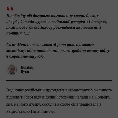
На відміну від багатьох тогочасних європейських 
лідерів, Сталін цурався особистої зустрічі з Гітлером, 
який тоді в колах Заходу розглядався як поважний 
політик. [...] 
Саме Мюнхенська змова зіграла роль пускового 
механізму, одне натискання якого зробило велику війну 
в Європі неминучою. 
Владімір
Путін
Водночас російський президент використовує можливість
відновити свої відчайдушні історичні напади на Польщу,
яка, на його думку, особливо охоче співпрацювала з
нацистською Німеччиною.