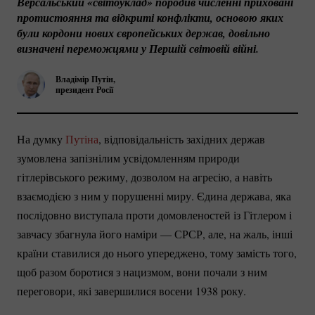
Версальський «світоуклад» породив численні приховані 
протистояння та відкриті конфлікти, основою яких 
були кордони нових європейських держав, довільно 
визначені переможцями у Першій світовій війні. 
Владімір Путін,
президент Росії
На думку
Путіна
, відповідальність західних держав
зумовлена запізнілим усвідомленням природи
гітлерівського режиму, дозволом на агресію, а навіть
взаємодією з ним у порушенні миру. Єдина держава, яка
послідовно виступала проти домовленостей із Гітлером і
завчасу збагнула його наміри — СРСР, але, на жаль, інші
країни ставилися до нього упереджено, тому замість того,
щоб разом боротися з нацизмом, вони почали з ним
переговори, які завершилися восени 1938 року.