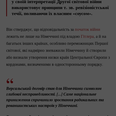
у своїй інтерпретації Другої світової війни
використовує принципи т. зв. ревізіоністської
течії, поливаючи їх власним «соусом».
Він стверджує, що відповідальність за
початок війни
лежить не лише на Німеччині під владою
Гітлера
, а й на
багатьох інших країнах, особливо переможницях Першої
світової, які надмірно зневажили Німеччину й створили
або визнали утворення низки країн Центральної Європи з
кордонами, визначеними в односторонньому порядку.
Версальський договір став для Німеччини символом 
глибокої несправедливості. [...] Саме національне 
приниження спричинило зростання радикальних та 
реваншистських настроїв у Німеччині. 