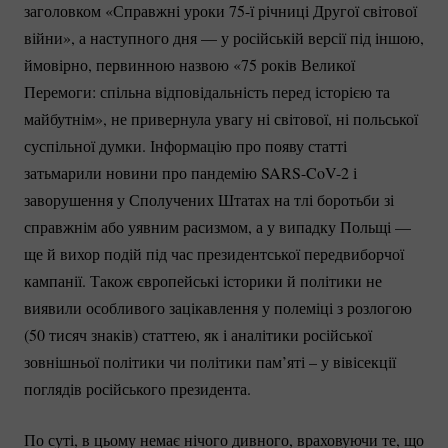
заголовком «Справжні уроки 75-ї річниці Другої світової
війни», а наступного дня — у російській версії під іншою,
ймовірно, первинною назвою «75 років Великої
Перемоги: спільна відповідальність перед історією та
майбутнім», не привернула увагу ні світової, ні польської
суспільної думки. Інформацію про появу статті
затьмарили новини про пандемію
SARS-CoV-2
і
заворушення у Сполучених Штатах на тлі боротьби зі
справжнім або уявним расизмом, а у випадку Польщі —
ще й вихор подій під час президентської передвиборчої
кампанії. Також європейські історики й політики не
виявили особливого зацікавлення у полеміці з розлогою
(50 тисяч знаків) статтею, як і аналітики російської
зовнішньої політики чи політики пам’яті – у вівісекції
поглядів російського президента.
По суті, в цьому немає нічого дивного, враховуючи те, що