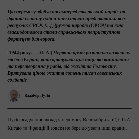
Цю перемогу здобув насамперед совєтський народ, на 
фронті і в тилу 
пліч-о-пліч
 стояли представники всіх 
СРСР
республік СРСР. [...] Дружба народів [
] та їхня 
взаємодопомога стали справжньою неприступною 
фортецею для ворога.
[1944 року. — Л. А.]
 Червона армія розпочала визвольну 
місію в Європі, вона врятувала цілі нації від винищення 
та перетворення у рабів, від жахіття Голокосту. 
Врятувала ціною життя сотень тисяч совєтських 
солдатів.
Владімір Путін
Путін згадує про вклад у перемогу Великобританії, США,
Китаю та Франції й зовсім не бере до уваги інші країни.