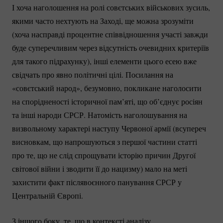
І хоча наголошення на ролі совєтських військових зусиль,
якими часто нехтують на Заході, ще можна зрозуміти
(хоча насправді процентне співвідношення участі завжди
буде суперечливим через відсутність очевидних критеріїв
для такого підрахунку), інші елементи цього есею вже
свідчать про явно політичні цілі. Посилання на
«совєтський народ», безумовно, покликане наголосити
на спорідненості історичної пам’яті, що об’єднує росіян
та інші народи СРСР. Натомість наголошування на
визвольному характері наступу Червоної армії (всупереч
висновкам, що напрошуються з першої частини статті
про те, що не слід спрощувати історію причин Другої
світової війни і зводити її до нацизму) мало на меті
захистити факт післявоєнного панування СРСР у
Центральній Європі.
З іншого боку, те, що в контексті аналізу