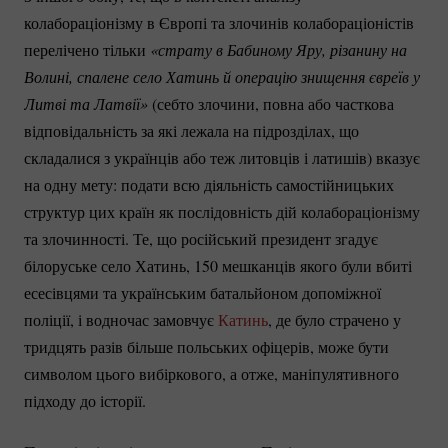
колабораціонізму в Європі та злочинів колабораціоністів
перелічено тільки
 «страту в Бабиному Яру, різанину на 
Волині, спалене село Хатинь й операцію знищення євреїв у 
Литві та Латвії»
(себто злочини, повна або часткова
відповідальність за які лежала на підрозділах, що
складалися з українців або теж литовців і латишів) вказує
на одну мету: подати всю діяльність самостійницьких
структур цих країн як послідовність дій колабораціонізму
та злочинності. Те, що російський президент згадує
білоруське село Хатинь, 150 мешканців якого були вбиті
есесівцями та українським батальйоном допоміжної
поліції, і водночас замовчує
Катинь
, де було страчено у
тридцять разів більше польських офіцерів, може бути
символом цього вибіркового, а отже, маніпулятивного
підходу до історії.