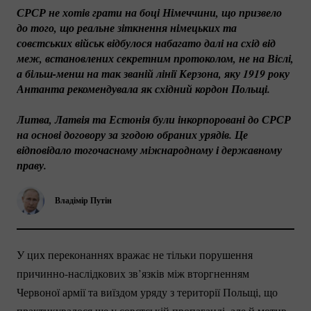
СРСР не хотів грати на боці Німеччини, що призвело 
до того, що реальне зіткнення німецьких та 
совєтських військ відбулося набагато далі на схід від 
меж, встановлених секретним протоколом, не на Віслі, 
а 
більш-менш
 на так званій лінії Керзона, яку 1919 року 
Антанта рекомендувала як східний кордон Польщі.
Литва, Латвія та Естонія були інкорпоровані до СРСР 
на основі договору за згодою обраних урядів. Це 
відповідало тогочасному міжнародному і державному 
праву.
Владімір Путін
У цих переконаннях вражає не тільки порушення
причинно-наслідкових
зв’язків між вторгненням
Червоної армії та виїздом уряду з території Польщі, що
практикувалося ще у совєтській пропаганді, але й мотив