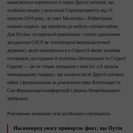
намагаються переписати історію Другої світової, що
особливо видно у резолюції Європарламенту від 19
вересня 2019 року, де пакт Молотова—Ріббентропа
названо подією, що призвела до вибуху світової війни.
Для Путіна «історичний ревізіонізм» (себто однозначне
засудження СРСР як тоталітарної імперіалістичної
держави), який поширюється в Європі й якому неабияк
посприяли дослідники й політики Центральної та Східної
Європи — це не тільки знущання з пам’яті, а й загроза
міжнародному порядку, що склався після Другої світової
війни і функціонував за домовленостями Ялтинської та
Сан-Франциської
конференцій і рішень Нюрнберзького
трибуналу.
Розгляньмо уважніше тези російського президента.
Насамперед увагу привертає факт, що Путін