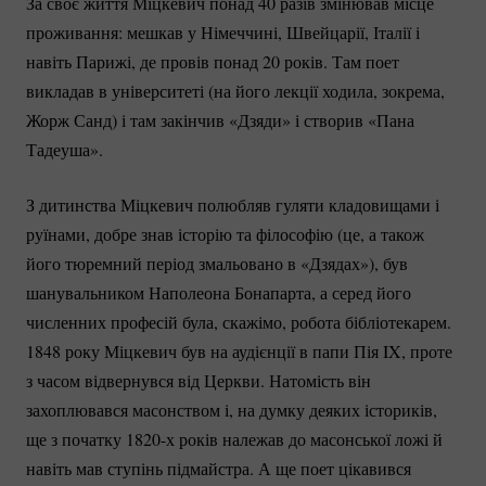
За своє життя Міцкевич понад 40 разів змінював місце
проживання: мешкав у Німеччині, Швейцарії, Італії і
навіть Парижі, де провів понад 20 років. Там поет
викладав в університеті (на його лекції ходила, зокрема,
Жорж Санд) і там закінчив «Дзяди» і створив «Пана
Тадеуша».
З дитинства Міцкевич полюбляв гуляти кладовищами і
руїнами, добре знав історію та філософію (це, а також
його тюремний період змальовано в «Дзядах»), був
шанувальником Наполеона Бонапарта, а серед його
численних професій була, скажімо, робота бібліотекарем.
1848 року Міцкевич був на аудієнції в папи Пія IX, проте
з часом відвернувся від Церкви. Натомість він
захоплювався масонством і, на думку деяких істориків,
ще з початку 1820-х років належав до масонської ложі й
навіть мав ступінь підмайстра. А ще поет цікавився