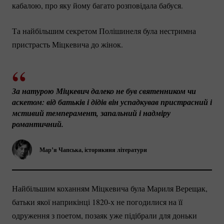
кабалою, про яку йому багато розповідала бабуся.
Та найбільшим секретом Полішинеля була нестримна
пристрасть Міцкевича до жінок.
За натурою Міцкевич далеко не був святенником чи 
аскетом: від батьків і дідів він успадкував пристрасний і 
мстивий темперамент, запальний і надміру 
романтичний.
Марʼя Чапська, історикиня літератури
Найбільшим коханням Міцкевича була Мариля Верещак,
батьки якої наприкінці 1820-х не погодилися на її
одруження з поетом, позаяк уже підібрали для доньки