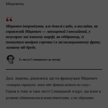
Міцкевича.
Міцкевич імпровізував, але доволі слабо, а виглядав, як 
справжній Міцкевич
— запущений і неохайний, у 
незугарно зав’язаному шарфі, як обідранець, із 
помнутим коміром сорочки і в засмальцьованому фраку, 
липкому від бруду.
Із листа Словацького до матері
Далі, зокрема, дізнаємося, що
по-французьки
Міцкевич
«говорив скрипуче, наче кіт дряпав кігтем по склу»
.
Однак в тому ж таки листі Словацький згадує, що вони в
розмові обмінювалися компліментами, а не образами.