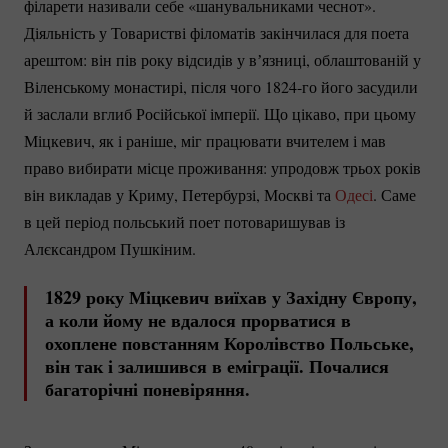
філарети називали себе «шанувальниками чеснот».
Діяльність у Товаристві філоматів закінчилася для поета
арештом: він пів року відсидів у вʼязниці, облаштованій у
Віленському монастирі, після чого
1824-го
його засудили
й заслали вглиб Російської імперії. Що цікаво, при цьому
Міцкевич, як і раніше, міг працювати вчителем і мав
право вибирати місце проживання: упродовж трьох років
він викладав у Криму, Петербурзі, Москві та
Одесі
. Саме
в цей період польський поет потоваришував із
Алєксандром Пушкіним.
1829 року Міцкевич виїхав у Західну Європу,
а коли йому не вдалося прорватися в
охоплене повстанням Королівство Польське,
він так і залишився в еміграції. Почалися
багаторічні поневіряння.