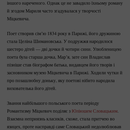
іншого нареченого. Однак це не завадило їхньому роману
й згодом Мариля часто згадувалася у творчості
Міцкевича.
Поет створив сімʼю 1834 року в Парижі, його дружиною
стала Целіна Шимановська. У подружжя народилося
шестеро дітей — дві дочки й чотири сини. Улюбленицею
поета була старша дочка, Марʼя, зате син Владислав
пізніше став біографом батька, видавцем його творів і
засновником музею Міцкевича в Парижі. Ходили чутки й
про позашлюбну доньку, яку поетові нібито народила
вихователька його дітей.
Звання найбільшого польського поета періоду
Романтизму Міцкевич поділяє з
Юліюшем Словацьким
.
Взаємна неприязнь класиків, схоже, стала притчею во
язицех, проте насправді саме Словацький недолюблював