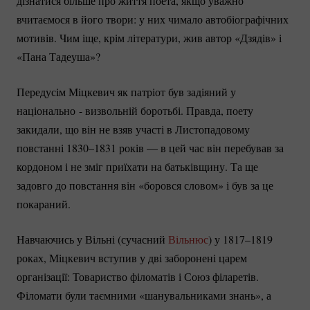
дізнатися більше про життя поета, якщо уважно
вчитаємося в його твори: у них чимало автобіографічних
мотивів. Чим іще, крім літератури, жив автор «Дзядів» і
«Пана Тадеуша»?
Передусім Міцкевич як патріот був задіяний у
національно
- визвольній боротьбі. Правда, поету
закидали, що він не взяв участі в Листопадовому
повстанні 1830–1831 років — в цей час він перебував за
кордоном і не зміг приїхати на батьківщину. Та ще
задовго до повстання він «боровся словом» і був за це
покараний.
Навчаючись у Вільні (сучасний
Вільнюс
) у 1817–1819
роках, Міцкевич вступив у дві заборонені царем
організації: Товариство філоматів і Союз філаретів.
Філомати були таємними «шанувальниками знань», а