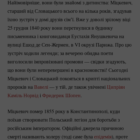
Найімовірніше, вони були знайомі з дитинства: Міцкевич,
старший від Словацького всього на кілька років, згадував
їхню зустріч у домі друзів сімʼї. Вже у доволі зрілому віці
25 грудня 1840 року вони перетнулися в будинку
письменника і книговидавця Еустахія Янушкевича на
вулиці Ешод де
Сен-Жермен
, в VI окрузі Парижа. Про цю
зустріч ходили легенди; за вечерею обидва поети
виголосили імпровізовані промови — свідки згадують,
що вони були неперевершені в красномовстві! Сьогодні
Міцкевич і Словацький покояться в крипті національних
пророків на
Вавелі
— у тій, де також увічнені
Ципріян
Каміль Норвід
і
Фридерик Шопен
.
Міцкевич помер 1855 року в Константинополі, куди
поїхав створювати Польський легіон для боротьби з
російським імператором. Офіційні джерела причиною
смерті називають холеру (тоді саме була
епідемія
), проте