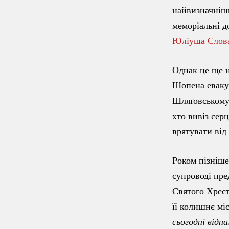
найвизначніши
меморіальні д
Юліуша Слов
Однак це ще н
Шопена еваку
Шляґовському.
хто вивіз сер
врятувати від
Роком пізніш
супроводі пре
Святого Хрест
її колишнє мі
сьогодні відн