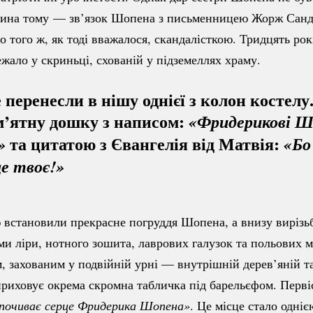
чина тому
— зв’язок Шопена з письменницею Жорж Сан
о того ж, як тоді вважалося, скандалісткою. Тридцять рок
ало у скриньці, схованій у підземеллях храму.
 перенесли в нішу однієї з колон костелу
м’ятну дошку з написом:
«Фридерикові Ш
та цитатою з Євангелія від Матвія:
»
«Бо 
це твоє!»
 встановили прекрасне погруддя Шопена, а внизу вирізь
ми ліри, нотного зошита, лаврових галузок та польових м
м, захованим у подвійній урні — внутрішній дерев’яній т
риховує окрема скромна табличка під барельєфом. Первіс
спочиває серце Фридерика Шопена»
. Це місце стало одніє