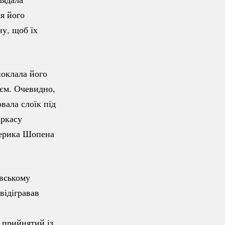
ся його
у, щоб їх
поклала його
оєм. Очевидно,
вала слоїк під
аркасу
дерика Шопена
івському
відігравав
 прийнятий із