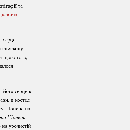
пітафії та
цкевича
,
, серце
и єпископу
и щодо того,
далося
 його серце в
ави, в костел
цем Шопена на
рця Шопена, 
о на урочистій