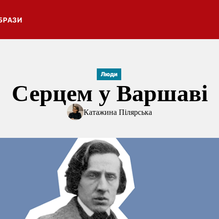
БРАЗИ
Люди
Серцем у Варшаві
Катажина Пілярська