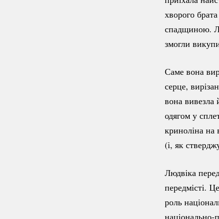
хворого брата
спадщиною. Лю
змогли викупи
Саме вона вир
серце, виріза
вона вивезла 
одягом у спле
криноліна на 
(і, як стверд
Людвіка перед
передмісті. Ц
роль націонал
національно-п