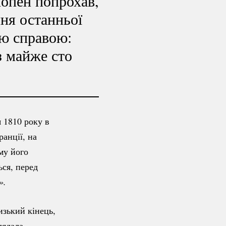
опен попрохав,
ня останньої
ою справою:
з майже сто
 1810 року в
ранції, на
му його
ься, перед
». 
изький кінець,
лядала