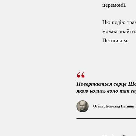
церемонії.
Цю подію тран
можна знайти,
Петшиком.
Повертається серце Шоп
якою колись воно так га
Отець Леопольд Петшик