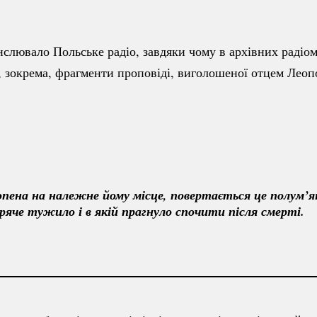
слювало Польське радіо, завдяки чому в архівних радіом
 зокрема, фрагменти проповіді, виголошеної отцем Лео
ена на належне йому місце, повертається це полум’яне
ряче тужило і в якій прагнуло спочити після смерті. 