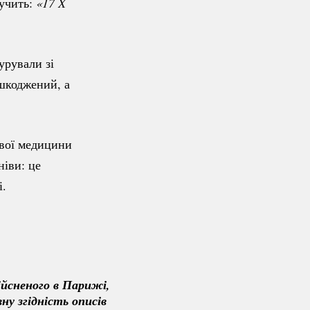
вучить:
«17 X 
урували зі
ошкоджений, а
ової медицини
ніви: це
і.
ійсненого в Парижі, 
у згідність описів 