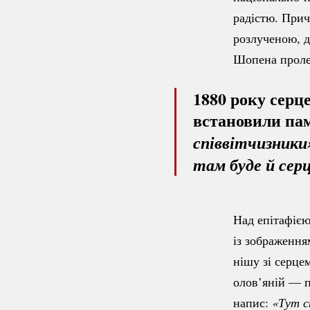
радістю. При
розлученою, д
Шопена пролеж
1880 року серце
встановили па
співвітчизники
там буде й сер
Над епітафією
із зображення
нішу зі серце
олов’яній — п
напис:
 «Тут 