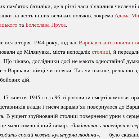
х пам’яток базиліки, де в різні часи з’явилися численні е
ошки на честь інших великих поляків, зокрема
Адама Мі
ацького
та
Болєслава Пруса
.
е вся історія. 1944 року, під час
Варшавського повстання
ювали до Мілянувка, міста неподалік
столиці
, й передал
 Що цікаво, дослідники досі не мають одностайної думк
це з Варшави: німці чи поляки. Так чи інакше, реліквію в
 бойових дій.
е, 17 жовтня
1945-го
, в
96-ті
роковини смерті композитора,
дставників влади і тисяч варшав’ян повернулося до Варш
а. В ущент зруйнованій столиці повернення урни з сер
сце мало символічний вимір.
«Закінчились поневіряння се
аходить спокій кожна культурна людина»
, — було сказан