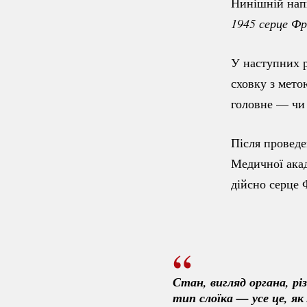
Нинішній напи
1945 серце Ф
У наступних р
сховку з мето
головне — чи
Після провед
Медичної ака
дійсно серце 
Стан, вигляд органа, рі
тип слоїка — усе це, як