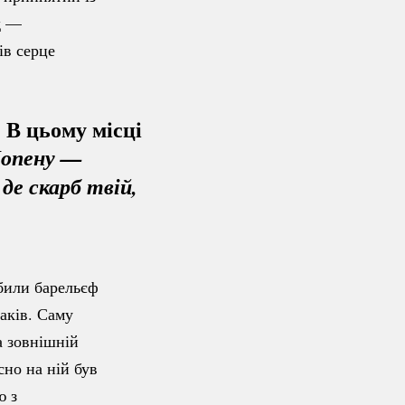
д —
ів серце
. В цьому місці
опену — 
де скарб твій, 
били барельєф
аків. Саму
а зовнішній
но на ній був
ю з