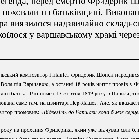
легенда, перед смертю Фридерик Ш
 поховали на батьківщині. Виконан
ора виявилося надзвичайно складн
коїлося у варшавському храмі чере
ьський композитор і піаніст Фридерик Шопен народився
 Воля під Варшавою, а останні 18 років життя провів у Ф
вого батька. Він помер 17 жовтня 1849 року в Парижі, то
ована саме там, на цвинтарі
Пер-Лашез.
Але, як вважаєт
зитор промовив:
«Відвезіть до Варшави хоча б моє серце
 року на прохання Фридерика, який уже відчував свій бл
тарша з його трьох сестер, Людвіка Єнджеєвич. Вона дог