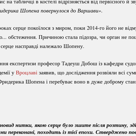
с на табличці в костелі відрізняється від первісного й з
ридерика Шопена повернулося до Варшави»
.
оках серце покоїлося з миром, поки
2014-го
його не відм
ю... обстеження. Причиною стала підозра, чи орган не п
 серце насправді належало Шопену.
ення експертизи професор Тадеуш Добош із кафедри суд
демії у
Вроцлаві
заявив, що дослідження розвіяли всі сум
Фридерика Шопена і перебуває воно в дуже доброму стан
зновид нитки, якою серце було зшите після розтину, зд
 ми переконані, походить із тієї епохи. Стверджено повн