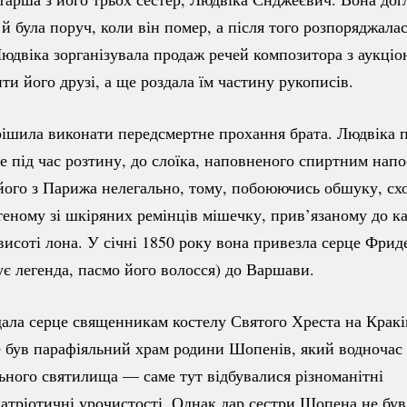
 й була поруч, коли він помер, а після того розпоряджала
двіка зорганізувала продаж речей композитора з аукціон
ти його друзі, а ще роздала їм частину рукописів.
ішила виконати передсмертне прохання брата. Людвіка 
не під час розтину, до слоїка, наповненого спиртним нап
його з Парижа нелегально, тому, побоюючись обшуку, схо
теному зі шкіряних ремінців мішечку, прив’язаному до к
висоті лона. У січні 1850 року вона привезла серце Фри
жує легенда, пасмо його волосся) до Варшави.
ала серце священникам костелу Святого Хреста на Крак
е був парафіяльний храм родини Шопенів, який водночас 
ьного святилища — саме тут відбувалися різноманітні
атріотичні
урочистості. Однак дар сестри Шопена не був