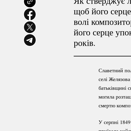
Як стверджує 
щоб його серце
волі композит
його серце упо
років.
Славетний пол
селі Желязова
батьківщині с
могила розташ
смертю компо
У серпні 1849
приїхала найс