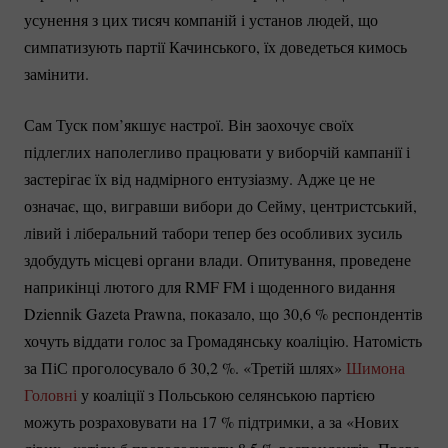
усунення з цих тисяч компаній і установ людей, що
симпатизують партії Качинського, їх доведеться кимось
замінити.
Сам Туск пом’якшує настрої. Він заохочує своїх
підлеглих наполегливо працювати у виборчій кампанії і
застерігає їх від надмірного ентузіазму. Адже це не
означає, що, вигравши вибори до Сейму, центристський,
лівий і ліберальний табори тепер без особливих зусиль
здобудуть місцеві органи влади. Опитування, проведене
наприкінці лютого для RMF FM і щоденного видання
Dziennik Gazeta Prawna, показало, що 30,
6 %
респондентів
хочуть віддати голос за Громадянську коаліцію. Натомість
за ПіС проголосувало б 30,
2 %
. «Третій шлях»
Шимона
Головні
у коаліції з Польською селянською партією
можуть розраховувати на
17 %
підтримки, а за «Нових