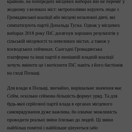
країною, на попередніх місцевих виборах він не переміг у
жодному з великих міст: метрополіями керують люди з
Громадянської коаліції або місцеві незалежні діячі, які
симпатизують партії Дональда Туска. Однак у місцевих
виборах 2018 року ПіС досягнув хороших результатів у
сільській місцевості та невеликих містах, а також у
воєводських сеймиках. Сьогодні Громадянська
платформа та інші партії в нинішній владній коаліції
хочуть змінити це і витіснити ПіС навіть з його бастіонів
на сході Польщі.
Для влади в Польщі, звичайно, вирішальне значення має
Сейм, оскільки сеймова більшість формує уряд. Та для
будь-якої
серйозної партії влада в органах місцевого
самоврядування дуже важлива, бо означає можливість
проводити реальні зміни близько до людей. Ці зміни
найбільш помітні і найбільше цінуються (або