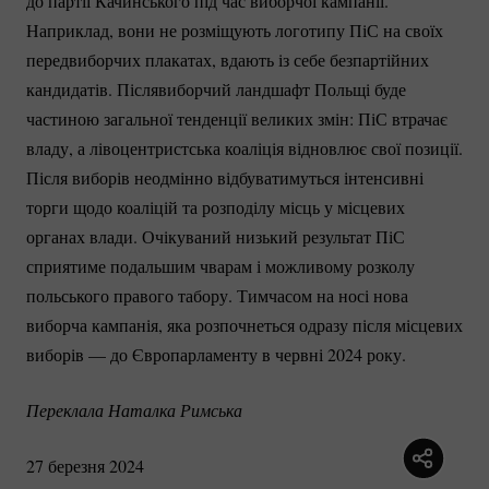
до партії Качинського під час виборчої кампанії.
Наприклад, вони не розміщують логотипу ПіС на своїх
передвиборчих плакатах, вдають із себе безпартійних
кандидатів. Післявиборчий ландшафт Польщі буде
частиною загальної тенденції великих змін: ПіС втрачає
владу, а лівоцентристська коаліція відновлює свої позиції.
Після виборів неодмінно відбуватимуться інтенсивні
торги щодо коаліцій та розподілу місць у місцевих
органах влади. Очікуваний низький результат ПіС
сприятиме подальшим чварам і можливому розколу
польського правого табору. Тимчасом на носі нова
виборча кампанія, яка розпочнеться одразу після місцевих
виборів — до Європарламенту в червні 2024 року.
Переклала Наталка Римська 
27 березня 2024