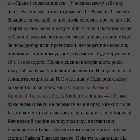
за «Право і справедливість». У воєводському сеймику
партія Качинського тоді отримала 24 з 39 місць. Сьогодні
більшість симуляцій та прогнозів говорять про те, що ПіС
і партії владної коаліції йдуть
пліч-о-пліч
, і питання влади
в Малопольському воєводстві може вирішити одне місце.
За передвиборчими прогнозами, демократична коаліція,
пов’язана з нинішнім урядом, переможе і буде керувати в
15 з 16 воєводств. Після місцевих виборів шість років
тому ПіС керував у половині воєводств. Найкращі шанси
залишитися при владі ПіС має лише у Підкарпатському
воєводстві. У великих містах:
Варшаві
,
Кракові
,
Вроцлаві
,
Ґданську
,
Лодзі
, Любліні та інших — ПіС має
дуже низькі шанси на перемогу на виборах міських голів.
Багато коментаторів вважають, що, наприклад, у Варшаві
Качинський зробив велику помилку, виставивши
маловідомого Тобіаса Бохенського проти чинного мера
столиці Рафала Тшасковського. Крім того, кандидат від