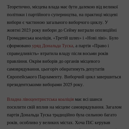
Теоретично, місцева влада має бути далекою від великої
політики і партійного суперництва, на практиці місцеві
вибори є частиною загального виборчого циклу. У
жовтні 2023 року вибори до Сейму виграли опозиційні
Громадянська коаліція, «Третій шлях» і «Нові ліві». Було
сформовано
уряд Дональда Туска
, а партія «Право і
справедливість» втратила владу після восьми років
правління. Окрім виборів до органів місцевого
самоврядування, цьогоріч обиратимуть депутатів
Європейського Парламенту. Виборчий цикл завершиться
президентськими виборами 2025 року.
Владна лівоцентристська коаліція
має всі шанси
посилити свій вплив на місцеве самоврядування. Загалом
партія Дональда Туска традиційно була сильною багато
років, особливо у великих містах. Хоча ПіС керував