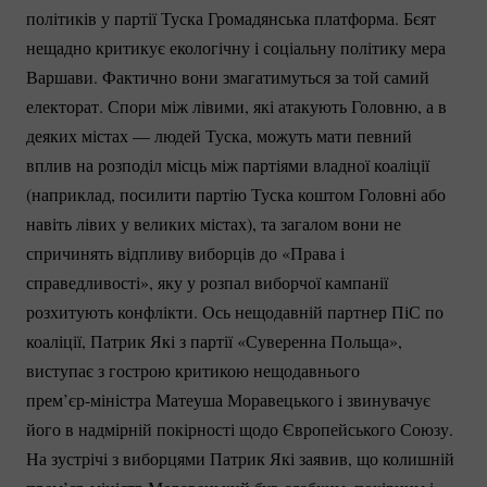
політиків у партії Туска Громадянська платформа. Бєят
нещадно критикує екологічну і соціальну політику мера
Варшави. Фактично вони змагатимуться за той самий
електорат. Спори між лівими, які атакують Головню, а в
деяких містах — людей Туска, можуть мати певний
вплив на розподіл місць між партіями владної коаліції
(наприклад, посилити партію Туска коштом Головні або
навіть лівих у великих містах), та загалом вони не
спричинять відпливу виборців до «Права і
справедливості», яку у розпал виборчої кампанії
розхитують конфлікти. Ось нещодавній партнер ПіС по
коаліції, Патрик Які з партії «Суверенна Польща»,
виступає з гострою критикою нещодавнього
прем’єр-міністра
Матеуша Моравецького і звинувачує
його в надмірній покірності щодо Європейського Союзу.
На зустрічі з виборцями Патрик Які заявив, що колишній