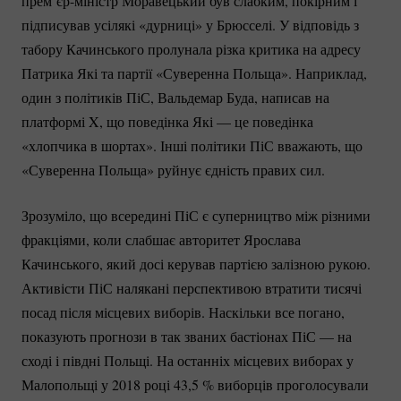
прем’єр-міністр
Моравецький був слабким, покірним і
підписував усілякі «дурниці» у Брюсселі. У відповідь з
табору Качинського пролунала різка критика на адресу
Патрика Які та партії «Суверенна Польща». Наприклад,
один з політиків ПіС, Вальдемар Буда, написав на
платформі X, що поведінка Які — це поведінка
«хлопчика в шортах». Інші політики ПіС вважають, що
«Суверенна Польща» руйнує єдність правих сил.
Зрозуміло, що всередині ПіС є суперництво між різними
фракціями, коли слабшає авторитет Ярослава
Качинського, який досі керував партією залізною рукою.
Активісти ПіС налякані перспективою втратити тисячі
посад після місцевих виборів. Наскільки все погано,
показують прогнози в так званих бастіонах ПіС — на
сході і півдні Польщі. На останніх місцевих виборах у
Малопольщі у 2018 році 43,
5 %
виборців проголосували