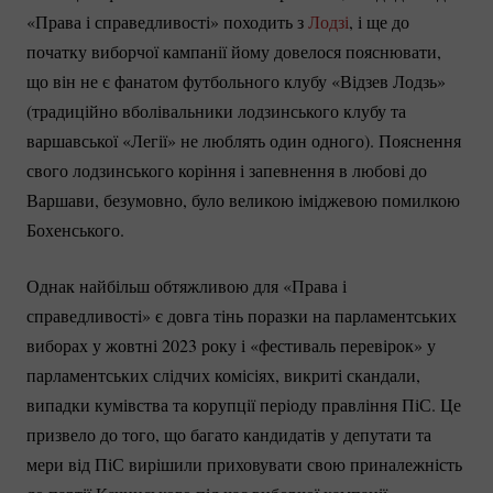
«Права і справедливості» походить з
Лодзі
, і ще до
початку виборчої кампанії йому довелося пояснювати,
що він не є фанатом футбольного клубу «Відзев Лодзь»
(традиційно вболівальники лодзинського клубу та
варшавської «Легії» не люблять один одного). Пояснення
свого лодзинського коріння і запевнення в любові до
Варшави, безумовно, було великою іміджевою помилкою
Бохенського.
Однак найбільш обтяжливою для «Права і
справедливості» є довга тінь поразки на парламентських
виборах у жовтні 2023 року і «фестиваль перевірок» у
парламентських слідчих комісіях, викриті скандали,
випадки кумівства та корупції періоду правління ПіС. Це
призвело до того, що багато кандидатів у депутати та
мери від ПіС вирішили приховувати свою приналежність