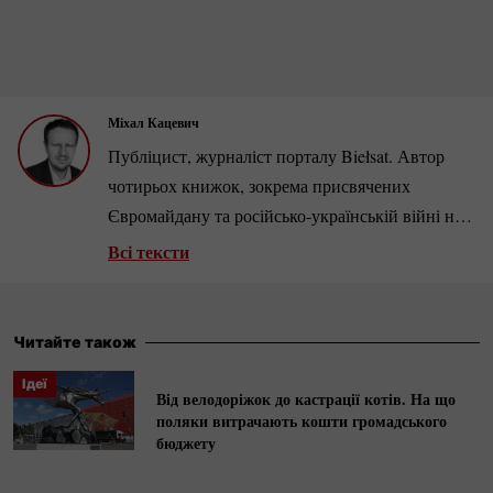
Міхал Кацевич
Публіцист, журналіст порталу Biełsat. Автор
чотирьох книжок, зокрема присвячених
Євромайдану та
російсько-українській
війні на
Донбасі. У
2001-2018
роках працював у
Всі тексти
тижневику Newsweek Polska. Спеціалізується на
політиці та економіці країн
Центрально-Східної
Європи.
Читайте також
Ідеї
Від велодоріжок до кастрації котів. На що
поляки витрачають кошти громадського
бюджету