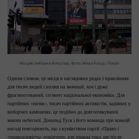
Місцеві вибори в Білостоці. Фото: Міхал Косць / Forum
Одним словом, це місця в наглядових радах і правліннях
для тисяч людей і вплив на значний, хоч і дуже
фрагментований, сегмент національної економіки. Для
партійних «низів», тисяч партійних активістів, задіяних у
виборчих кампаніях, це подібно до довгоочікуваної
манни небесної. Дональд Туск і його команда при кожній
нагоді повторюють, що з кумівством партії «Право і
справедливість» покінчено, але правда така, що після