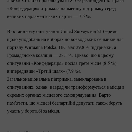
лівих» хотіли б проголосувати 8,
5 %
респондентів. Права
«Конфедерація» отримала найменшу підтримку серед
великих парламентських партій — 7,
5 %
.
В останньому опитуванні United Surveys від 21 березня
щодо уподобань на виборах до воєводських сеймиків для
порталу Wirtualna Polska, ПіС має 29,
8 %
підтримки, а
Громадянська коаліція — 28,
1 %
. Цікаво, що в цьому
опитуванні «Конфедерація» посіла третє місце (8,
5 %
),
випередивши «Третій шлях» (7,
9 %
).
Загальнонаціональна підтримка, задекларована в
опитуваннях, однак, навряд чи трансформується в місця в
окремих органах місцевого самоврядування. Варто
пам’ятати, що місцеві безпартійні депутати також беруть
участь у боротьбі за місця.