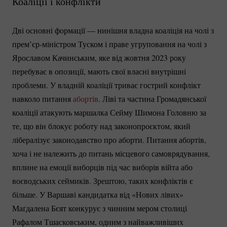
Коаліції і конфлікти
Дві основні формації — нинішня владна коаліція на чолі з
прем’єр-міністром
Туском і праве угруповання на чолі з
Ярославом Качинським, яке від жовтня 2023 року
перебуває в опозиції, мають свої власні внутрішні
проблеми. У владній коаліції триває гострий конфлікт
навколо питання
абортів
. Ліві та частина Громадянської
коаліції атакують маршалка Сейму Шимона Головню за
те, що він блокує роботу над законопроєктом, який
лібералізує законодавство про аборти. Питання абортів,
хоча і не належить до питань місцевого самоврядування,
вплине на емоції виборців під час виборів війта або
воєводських сеймиків. Зрештою, таких конфліктів є
більше. У Варшаві кандидатка від «Нових лівих»
Маґдалена Бєят конкурує з чинним мером столиці
Рафалом Тшасковським, одним з найважливіших