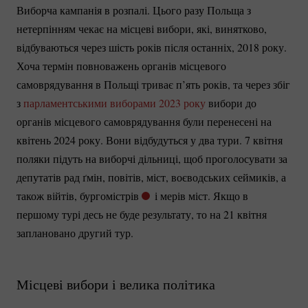
Виборча кампанія в розпалі. Цього разу Польща з
нетерпінням чекає на місцеві вибори, які, винятково,
відбуваються через шість років після останніх, 2018 року.
Хоча термін повноважень органів місцевого
самоврядування в Польщі триває п’ять років, та через збіг
з
парламентськими виборами 2023 року
вибори до
органів місцевого самоврядування були перенесені на
квітень 2024 року. Вони відбудуться у два тури. 7 квітня
поляки підуть на виборчі дільниці, щоб проголосувати за
депутатів рад ґмін, повітів, міст, воєводських сеймиків, а
також війтів, бургомістрів
і мерів міст. Якщо в
першому турі десь не буде результату, то на 21 квітня
заплановано другий тур.
Місцеві вибори і велика політика