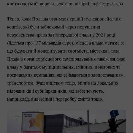
критикуються): дороги, вокзали, лікарні, інфраструктура.
Тепер, коли Польща отримає перший пул європейських
коштів, які були заблоковані через порушення
верховенства права за попередньої влади у 2021 році
(йдеться про 137 мільярдів євро), місцева влада матиме за
що будувати й модернізувати свої міста, містечка і села.
Влада в органах місцевого самоврядування також означає
владу у багатьох муніципальних, ґмінних, повітових та
воєводських компаніях, які займаються водопостачанням,
транспортом, будівництвом тощо, вплив на локальних
підрядників і субпідрядників, які забезпечують,
наприклад, вивезення і переробку сміття тощо.