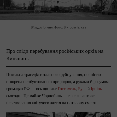
В’їзд до Ірпеня. Фото: Вікторія Івлєва
Про сліди перебування російських орків на
Київщині.
Пекельна трагедія тотального руйнування, повністю
створена не збунтованою природою, а руками й розумом
громадян РФ — ось що таке
Гостомель
,
Буча
й
Ірпінь
сьогодні. Це майже Чорнобиль — таке ж раптове
перетворення квітучого життя на потворну смерть.