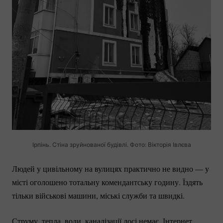
Ірпінь. Стіна зруйнованої будівлі. Фото: Вікторія Івлєва
Людей у цивільному на вулицях практично не видно — у
місті оголошено тотальну комендантську годину. Їздять
тільки військові машини, міські служби та швидкі.
Струму, тепла, води, каналізації досі немає. Інтернет