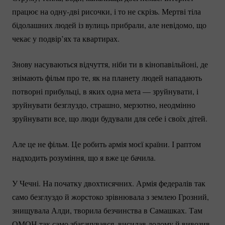
працює на
одну-дві
рисочки, і то не скрізь. Мертві тіла
бідолашних людей із вулиць прибрали, але невідомо, що
чекає у подвір’ях та квартирах.
Знову насуваються відчуття, ніби ти в кінопавільйоні, де
знімають фільм про те, як на планету людей нападають
потворні прибульці, в яких одна мета — зруйнувати, і
зруйнувати безглуздо, страшно, мерзотно, неодмінно
зруйнувати все, що люди будували для себе і своїх дітей.
Але це не фільм. Це робить армія моєї країни. І раптом
надходить розуміння, що я вже це бачила.
У Чечні. На початку двохтисячних. Армія федералів так
само безглуздо й жорстоко зрівнювала з землею Грозний,
знищувала Алди, творила безчинства в Самашках. Там
ОМОН так само збагачувався, висилав додому й вивозив