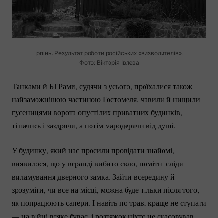
Ірпінь. Результат роботи російських «визволителів».
Фото: Вікторія Івлєва
Танками й БТРами, судячи з усього, проїхалися також
найзаможнішою частиною Гостомеля, чавили й нищили
гусеницями ворота опустілих приватних будинків,
тішачись і заздрячи, а потім мародерячи від душі.
У будинку, який нас просили провідати знайомі,
виявилося, що у веранді вибито скло, помітні сліди
виламування дверного замка. Зайти всередину й
зрозуміти, чи все на місці, можна буде тільки після того,
як попрацюють сапери. І навіть по траві краще не ступати
— на війні всяке буває, і розтяжок ніхто не скасовував…