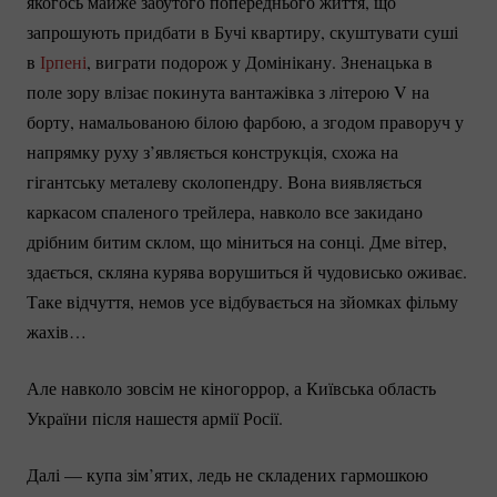
якогось майже забутого попереднього життя, що
запрошують придбати в Бучі квартиру, скуштувати суші
в
Ірпені
, виграти подорож у Домінікану. Зненацька в
поле зору влізає покинута вантажівка з літерою V на
борту, намальованою білою фарбою, а згодом праворуч у
напрямку руху з’являється конструкція, схожа на
гігантську металеву сколопендру. Вона виявляється
каркасом спаленого трейлера, навколо все закидано
дрібним битим склом, що міниться на сонці. Дме вітер,
здається, скляна курява ворушиться й чудовисько оживає.
Таке відчуття, немов усе відбувається на зйомках фільму
жахів…
Але навколо зовсім не кіногоррор, а Київська область
України після нашестя армії Росії.
Далі — купа зім’ятих, ледь не складених гармошкою