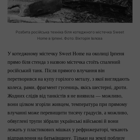
Розбита російська техніка біля котеджного містечка Sweet
Home в Ірпені. Фото: Вікторія Івлєва
У котеджному містечку Sweet Home на околиці Ірпеня
прямо біля стенда з назвою містечка стоїть спалений
російський танк. Після прямого влучання він
перетворився на купу горілого металу, з якої виглядають
колеса, рами, фрагмент гусениць, якісь шестерні, дроти.
Жодних слідів від танкістів я не виявила — можливо,
вони цілком згоріли живцем, температура при прямому
влучанні може перевищити тисячу градусів, а можливо,
обвуглені трупи зібрали українські військові й вони
лежать у пластикових мішках у рефрижераторі, чекають
відправлення на батьківщину. Тільки на землі поблизу