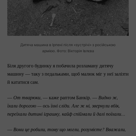
Дитяча машина в Ірпені після «зустрічі» з російською
армією. Фото: Вікторія Івлєва
Біля другого будинку я побачила розламану дитячу
машину — таку з педальками, щоб малюк міг у неї залізти
й кататися сам.
—
От тварюки
, — каже раптом Банкір. —
Видно ж, 
їхали дорогою — ось їхні сліди. Але ж ні, звернули вбік, 
переїхали дитині іграшку, кайф спіймали й далі поїхали…
—
Вони це робили, тому що могли, розумієте? Вважали, 