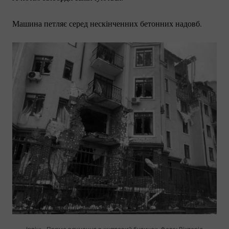
Машина петляє серед нескінченних бетонних надовб.