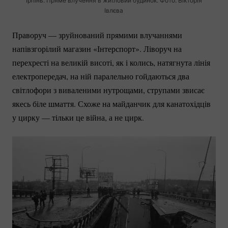
Ірпінь. Пряме влучення в житловий будинок. Фото: Вікторія
Івлєва
Праворуч — зруйнований прямими влучаннями
напівзгорілий магазин «Інтерспорт». Ліворуч на
перехресті на великій висоті, як і колись, натягнута лінія
електропередач, на ній паралельно гойдаються два
світлофори з виваленими нутрощами, струпами звисає
якесь біле шмаття. Схоже на майданчик для канатохідців
у цирку — тільки це війна, а не цирк.