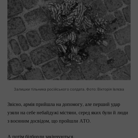
Залишки тільника російського солдата. Фото: Вікторія Івлєва
Звісно, армія прийшла на допомогу, але перший удар
узяли на себе небайдужі містяни, серед яких були й люди
з воєнним досвідом, що пройшли АТО.
А потім білборди закінчуються.