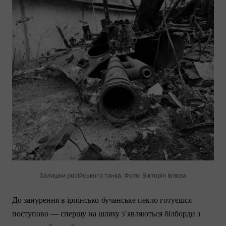
Залишки російського танка. Фото: Вікторія Івлєва
До занурення в
ірпінсько-бучанське
пекло готуєшся
поступово — спершу на шляху з’являються білборди з