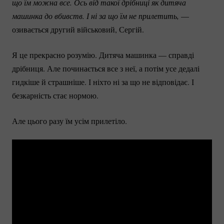
що їм можна все. Ось від такої дрібниці як дитяча 
машинка до вбивств. І ні за що їм не прилетить,
—
озивається другий військовий, Сергій.
Я це прекрасно розумію. Дитяча машинка — справді
дрібниця. Але починається все з неї, а потім усе дедалі
гидкіше й страшніше. І ніхто ні за що не відповідає. І
безкарність стає нормою.
Але цього разу їм усім прилетіло.