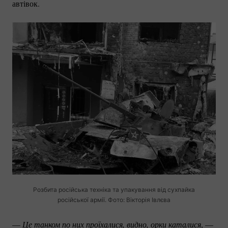
автівок.
Розбита російська техніка та упакування від сухпайка
російської армії. Фото: Вікторія Івлєва
—
Це танком по них проїхалися, видно, орки каталися
, —