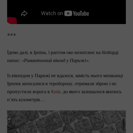
***
Їдемо далі, в Ірпінь, і раптом око вихоплює на білборді
напис:
«Романтичний вікенд у Парижі».
Із вікендом у Парижі не вдалося, замість нього мешканці
Ірпеня записалися в тероборону, отримали зброю і не
пропустили ворога в
Київ
, до якого залишалося якихось
п’ять кілометрів…