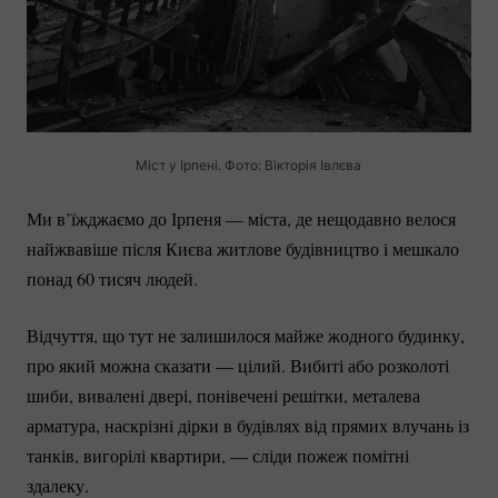
Міст у Ірпені. Фото: Вікторія Івлєва
Ми в’їжджаємо до Ірпеня — міста, де нещодавно велося
найжвавіше після Києва житлове будівництво і мешкало
понад 60 тисяч людей.
Відчуття, що тут не залишилося майже жодного будинку,
про який можна сказати — цілий. Вибиті або розколоті
шиби, вивалені двері, понівечені решітки, металева
арматура, наскрізні дірки в будівлях від прямих влучань із
танків, вигорілі квартири, — сліди пожеж помітні
здалеку.