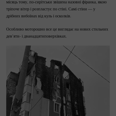
місяць тому,
по-сирітськи
звішена назовні фіранка, якою
тріпоче вітер і розпластує по стіні. Самі стіни — у
дрібних вибоїнах від куль і осколків.
Особливо моторошно все це виглядає на нових стильних
дев’яти- і дванадцятиповерхівках.