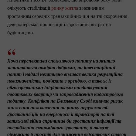
очікують стабілізації
ринку житла
з незначним
зростанням середніх транзакційних цін на тлі скорочення
девелоперської пропозиції та зростання витрат на
будівництво.
Хоча перспективи споживчого попиту на житло 
залишаються помірно добрими, на інвестиційний 
попит і надалі негативно впливає велика регуляційна 
невизначеність, пов’язана з орендою, а також із 
обговорюваними ініціативами оподаткування 
додаткових квартир чи запровадження кадастрового 
податку. Конфлікт на Близькому Сході означає ризик 
зниження пожвавлення на ринку нерухомості. 
Зростання цін на енергоносії й транспорт на тлі 
затяжної війни спричинив би зростання інфляції та 
послаблення економічного зростання, а також 
обмежило б простір для зниження відсоткових ставок 