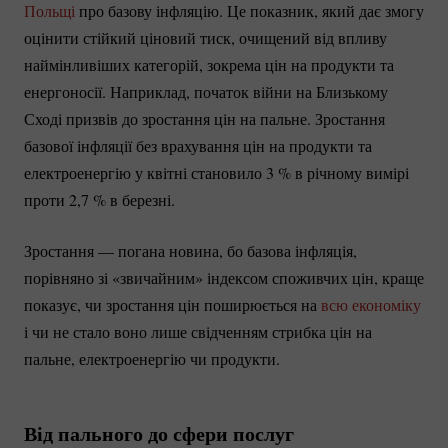
Польщі
про базову інфляцію. Це показник, який дає змогу
оцінити стійкий ціновий тиск, очищений від впливу
наймінливіших категорій, зокрема цін на продукти та
енергоносії. Наприклад, початок війни на Близькому
Сході призвів до зростання цін на пальне. Зростання
базової інфляції без врахування цін на продукти та
електроенергію у квітні становило
3 %
в річному вимірі
проти 2,
7 %
в березні.
Зростання — погана новина, бо базова інфляція,
порівняно зі «звичайним» індексом споживчих цін, краще
показує, чи зростання цін поширюється на
всю економіку
і чи не стало воно лише свідченням стрибка цін на
пальне, електроенергію чи продукти.
Від пального до сфери послуг