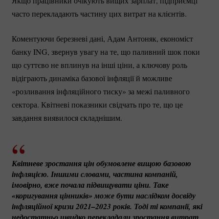
Якщо працівники очікують вищих зарплат, підприємці
часто перекладають частину цих витрат на клієнтів.
Коментуючи березневі дані, Адам Антоняк, економіст
банку ING, звернув увагу на те, що паливний шок поки
що суттєво не вплинув на інші ціни, а ключову роль
відіграють динаміка базової інфляції й можливе
«розливання інфляційного тиску» за межі паливного
сектора. Квітневі показники свідчать про те, що це
завдання виявилося складнішим.
Квітневе зростання цін обумовлене вищою базовою 
інфляцією. Іншими словами, частина компаній, 
імовірно, вже почала підвищувати ціни. Таке 
«коригування цінників» може бути наслідком досвіду 
інфляційної кризи 2021–2023 років. Тоді ті компанії, які 
недостатньо швидко перекладали зростання витрат 