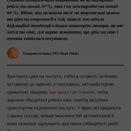
рейси (на понад 
30 %
), так і на міжнародні (на понад 
60 %
). Війна, яка вплинула теж на торговельні шляхи 
та ціни на енергоносії в Азії, також послабила 
дефляційні тенденції в інших категоріях товарів, 
як-от
меблі та одяг, але варто зазначити, що ціни на одяг і 
взуття змінилися несуттєво.
Економісти банку ING Bank Polski
Зростають ціни на послуги, тобто в сегменті, особливо
чутливому до зарплат: у перукарнях, автомайстернях,
приватних лікарнях,
кав’ярнях і ресторанах
, тепер
дорожче обходиться робота няні, переїзд місцевим
транспортом та ремонтні послуги. У фірм, які працюють
у цьому секторі, менше можливостей автоматизації й
вони сильніше відчувають зростання собівартості робіт.