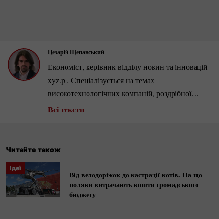
Цезарій Щепанський
Економіст, керівник відділу новин та інновацій
xyz.pl. Спеціалізується на темах
високотехнологічних компаній, роздрібної
торгівлі та ринку нерухомості. Автор кількох
Всі тексти
сотень аналітичних статей та інтерв’ю з
провідними бізнесменами та економістами.
Читайте також
Ідеї
Від велодоріжок до кастрації котів. На що
поляки витрачають кошти громадського
бюджету