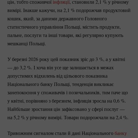
цін, тобто споживчої
інфляції
, становили 2,
1 %
у річному
вимірі. Інакше кажучи, на 2,
1 %
подорожчав продуктовий
кошик, який, за даними державного Головного
статистичного управління Польщі, містить продукти,
пальне, послуги та інші товари, які регулярно купують
мешканці Польщі.
У березні 2026 року цей показник зріс до
3 %
, а у квітні
— до 3,
2 %
. І хоча він усе ще залишається в межах
допустимих відхилень від цільового показника
Національного банку Польщі, тенденція викликає
занепокоєння у споживачів і позичальників, тим паче що
у квітні, порівняно з березнем, інфляція зросла на 0,
6 %
.
Найбільше зростання цін зафіксовано у сфері послуг —
на 5,
2 %
у річному вимірі. Товари подорожчали на 2,
4 %
.
Тривожним сигналом стали й дані Національного
банку