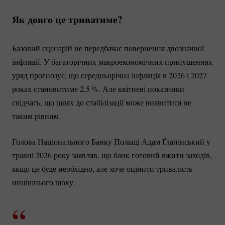
Як довго це триватиме?
Базовий сценарій не передбачає повернення двозначної
інфляції. У багаторічних макроекономічних припущеннях
уряд прогнозує, що середньорічна інфляція в 2026 і 2027
роках становитиме 2,
5 %
. Але квітневі показники
свідчать, що шлях до стабілізації може виявитися не
таким рівним.
Голова Національного Банку Польщі Адам Ґлапінський у
травні 2026 року заявляв, що банк готовий вжити заходів,
якщо це буде необхідно, але хоче оцінити тривалість
нинішнього шоку.