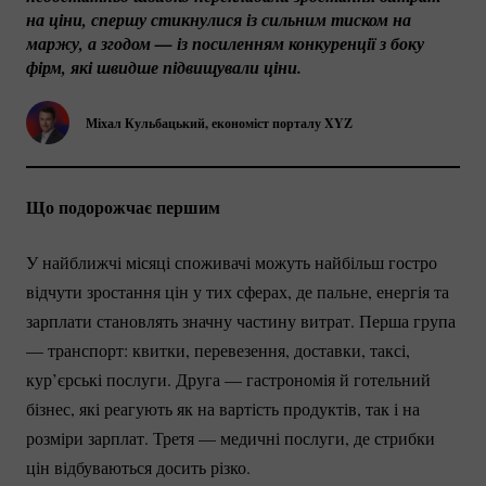
на ціни, спершу стикнулися із сильним тиском на 
маржу, а згодом — із посиленням конкуренції з боку 
фірм, які швидше підвищували ціни.
Міхал Кульбацький, економіст порталу XYZ
Що подорожчає першим
У найближчі місяці споживачі можуть найбільш гостро
відчути зростання цін у тих сферах, де пальне, енергія та
зарплати становлять значну частину витрат. Перша група
— транспорт: квитки, перевезення, доставки, таксі,
кур’єрські послуги. Друга — гастрономія й готельний
бізнес, які реагують як на вартість продуктів, так і на
розміри зарплат. Третя — медичні послуги, де стрибки
цін відбуваються досить різко.