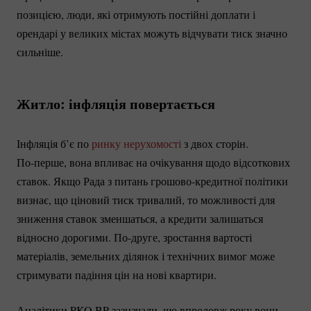
позицією, люди, які отримують постійні доплати і
орендарі у великих містах можуть відчувати тиск значно
сильніше.
Житло: інфляція повертається
Інфляція б’є по
ринку нерухомості
з двох сторін.
По-перше
, вона впливає на очікування щодо відсоткових
ставок. Якщо Рада з питань
грошово-кредитної
політики
визнає, що ціновий тиск тривалий, то можливості для
зниження ставок зменшаться, а кредити залишаться
відносно дорогими.
По-друге
, зростання вартості
матеріалів, земельних ділянок і технічних вимог може
стримувати падіння цін на нові квартири.
Аналітики PKO BP зазначали, що впродовж року вони