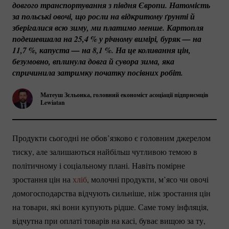
довгого транспортування з півдня Європи. Натомість 
за польські овочі, що росли на відкритому ґрунті й 
зберігалися всю зиму, ми платимо менше. Картопля 
подешевшала на 25,
4 %
 у річному вимірі, буряк — на 
11,
7 %
, капуста — на 8,
1 %
. На це коливання цін, 
безумовно, вплинула довга й сувора зима, яка 
спричинила затримку початку посівних робіт.
Матеуш Зєльонка, головний економіст асоціації підприємців
Lewiatan
Продукти сьогодні не обов’язково є головним джерелом
тиску, але залишаються найбільш чутливою темою в
політичному і соціальному плані. Навіть помірне
зростання цін на
хліб
, молочні продукти, м’ясо чи овочі
домогосподарства відчують сильніше, ніж зростання цін
на товари, які вони купують рідше. Саме тому інфляція,
відчутна при оплаті товарів на касі, буває вищою за ту,