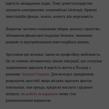
вартість заощаджень падає. Тому домогосподарства
шукають альтернативи: казначейські облігації, біржові
інвестиційні фонди, золото, валюту або нерухомість.
Водночас частина споживачів обирає захисну стратегію:
збільшення фінансової подушки безпеки, зниження
ризиків та відтермінування інвестиційних рішень.
Зростання цін впливає також на професійну мобільність.
Це не означає автоматичну хвилю еміграції, але спонукає
порівнювати зарплати й вартість життя в Польщі з
ринками
Західної Європи
. Для молодих працівників
розрахунок простий: якщо місцева зарплата зростає
повільніше, ніж оренда, кредитні виплати і щоденні
витрати, то
робота за кордоном
знову стає
раціональнішим варіантом.