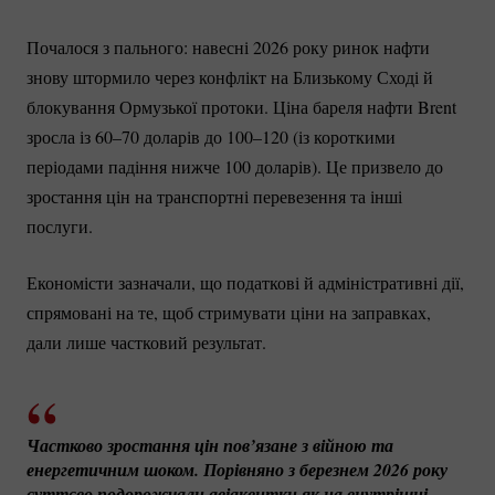
Почалося з пального: навесні 2026 року ринок нафти
знову штормило через конфлікт на Близькому Сході й
блокування Ормузької протоки. Ціна бареля нафти Brent
зросла із 60–70 доларів до 100–120 (із короткими
періодами падіння нижче 100 доларів). Це призвело до
зростання цін на транспортні перевезення та інші
послуги.
Економісти зазначали, що податкові й адміністративні дії,
спрямовані на те, щоб стримувати ціни на заправках,
дали лише частковий результат.
Частково зростання цін пов’язане з війною та 
енергетичним шоком. Порівняно з березнем 2026 року 
суттєво подорожчали авіаквитки як на внутрішні 