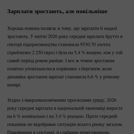
Зарплати зростають, але повільніше
Хороша новина полягає в тому, що зарплати й надалі
зростають. У квітні 2026 року середня зарплата брутто в
секторі підприємництва становила 9530,70 злотих
(приблизно 2 250 євро) і була на 5,
4 %
вищою, ніж у той
самий період роком раніше. І все ж темпи зростання
помітно уповільнилися порівняно з березнем, коли
динаміка зростання зарплат становила 6,
6 %
у річному
вимірі.
Згідно з макроекономічними прогнозами уряду, 2026
року середня зарплата в національній економіці виросте
на
6 %
номінально і на 3,
4 %
реально. Проте середній
показник не відображає ситуацію всього ринку загалом.
Працівники в секторах зі слабшою переговорною