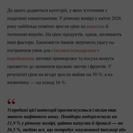
До цього додаються категорії, у яких істотними є
податкові навантаження. У річному вимірі у квітні 2026
року найбільш помітно зросли ціни на
алкоголь
й
тютюнові вироби. На ціни продуктів, однак, впливають
інші фактори. Економісти банків звертають увагу на
погіршення умов для
сільськогосподарського
виробництва
: весняні приморозки та посуха можуть
призвести до зниження врожаю овочів і фруктів. У
результаті ціни на ягоди зросли майже на
30 %
, а на
яловичину — на понад
16 %
.
Усередині цієї категорії простежується і вплив так 
званого нафтового шоку. Помідори подорожчали на 
21,
9 %
 у річному вимірі, цвітна капуста й броколі — на 
26,
5 %
, тобто все, що потребує опалюваної теплиці або 