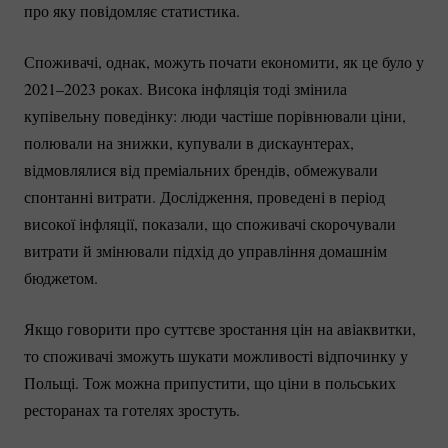
про яку повідомляє статистика.
Споживачі, однак, можуть почати економити, як це було у
2021–2023 роках. Висока інфляція тоді змінила
купівельну поведінку: люди частіше порівнювали ціни,
полювали на знижки, купували в дискаунтерах,
відмовлялися від преміальних брендів, обмежували
спонтанні витрати. Дослідження, проведені в період
високої інфляції, показали, що споживачі скорочували
витрати й змінювали підхід до управління домашнім
бюджетом.
Якщо говорити про суттєве зростання цін на авіаквитки,
то споживачі зможуть шукати можливості відпочинку у
Польщі. Тож можна припустити, що ціни в польських
ресторанах та готелях зростуть.