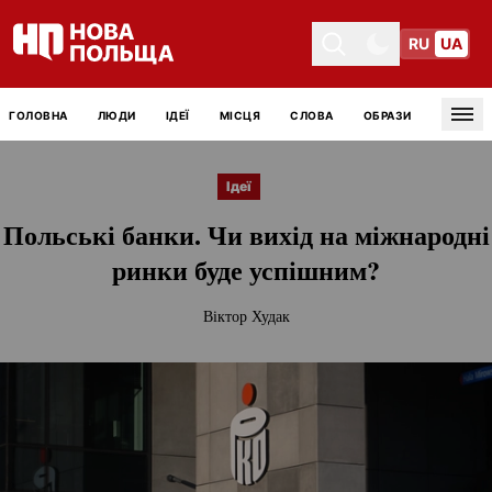
RU
UA
Toggle theme
Toggle theme
ГОЛОВНА
ЛЮДИ
ІДЕЇ
МІСЦЯ
СЛОВА
ОБРАЗИ
Tog
Ідеї
Польські банки. Чи вихід на міжнародні
ринки буде успішним?
Віктор Худак