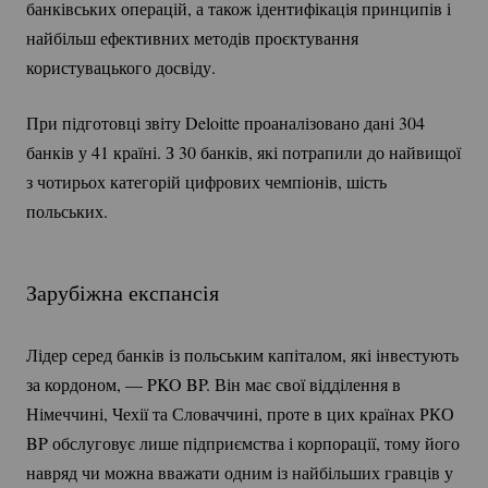
банківських операцій, а також ідентифікація принципів і
найбільш ефективних методів проєктування
користувацького досвіду.
При підготовці звіту Deloitte проаналізовано дані 304
банків у 41 країні. З 30 банків, які потрапили до найвищої
з чотирьох категорій цифрових чемпіонів, шість
польських.
Зарубіжна експансія
Лідер серед банків із польським капіталом, які інвестують
за кордоном, — PKO BP. Він має свої відділення в
Німеччині, Чехії та Словаччині, проте в цих країнах РКО
BP обслуговує лише підприємства і корпорації, тому його
навряд чи можна вважати одним із найбільших гравців у