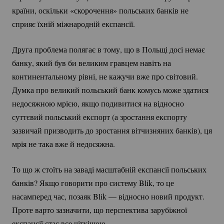
країни, оскільки «скорочення» польських банків не
сприяє їхній міжнародній експансії.
Друга проблема полягає в тому, що в Польщі досі немає
банку, який був би великим гравцем навіть на
континентальному рівні, не кажучи вже про світовий.
Думка про великий польський банк комусь може здатися
недосяжною мрією, якщо подивитися на відносно
суттєвий польський експорт (а зростання експорту
зазвичай призводить до зростання вітчизняних банків), ця
мрія не така вже й недосяжна.
То що ж стоїть на заваді масштабній експансії польських
банків? Якщо говорити про систему Blik, то це
насамперед час, позаяк Blik — відносно новий продукт.
Проте варто зазначити, що перспектива зарубіжної
експансії стає все чіткішою.