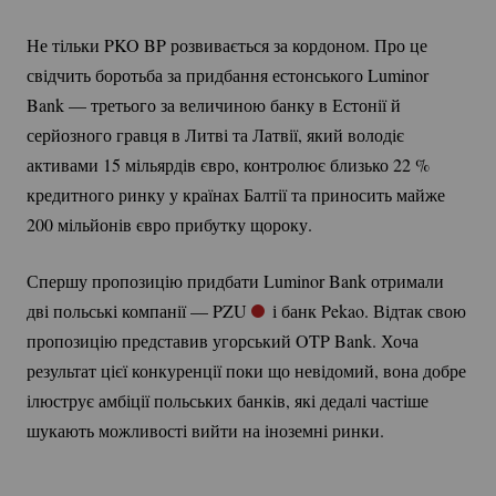
Не тільки PKO BP розвивається за кордоном. Про це
свідчить боротьба за придбання естонського Luminor
Bank — третього за величиною банку в Естонії й
серйозного гравця в Литві та Латвії, який володіє
активами 15 мільярдів євро, контролює близько
22 %
кредитного ринку у країнах Балтії та приносить майже
200 мільйонів євро прибутку щороку.
Спершу пропозицію придбати Luminor Bank отримали
дві польські компанії — PZU
і банк Pekao. Відтак свою
пропозицію представив угорський OTP Bank. Хоча
результат цієї конкуренції поки що невідомий, вона добре
ілюструє амбіції польських банків, які дедалі частіше
шукають можливості вийти на іноземні ринки.