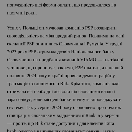
популярність цієї форми оплати, що продовжилося і в
наступні роки.
Успіх у Польщі стимулював компанію PSP розширити
свою діяльність на міжнародний ринок. Першими на мапі
експансії PSP опинились Словаччина і Румунія. У грудні
2023 року PSP отримала дозвіл Національного банку
Словаччини на придбання компанії VIAMO — платіжної
установи, що пропонує, зокрема,
P2P-платежі
, а в першій
половині 2024 року в країні провели демонстраційну
транзакцію за допомогою Blik. Крім того, компанія вже
отримала всі необхідні дозволи від словацької влади і
зараз очікує, коли місцеві банки почнуть впроваджувати
систему. Так у серпні 2024 року оголошено про початок
співпраці зі словацьким відділенням mBank, а у вересні
— про те, що Blik стане доступний для клієнтів Tatra
bank, одного з найбільших словацьких банків. Таким