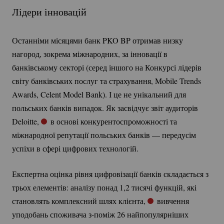
Лідери інновацій
Останніми місяцями банк PKO BP отримав низку
нагород, зокрема міжнародних, за інновації в
банківському секторі (серед іншого на Конкурсі лідерів
світу банківських послуг та страхування, Mobile Trends
Awards, Celent Model Bank). І це не унікальний для
польських банків випадок. Як засвідчує звіт аудиторів
Deloitte,
в основі конкурентоспроможності та
міжнародної репутації польських банків — передусім
успіхи в сфері цифрових технологій.
Експертна оцінка рівня цифровізації банків складається з
трьох елементів: аналізу понад 1,2 тисячі функцій, які
становлять комплексний шлях клієнта,
вивчення
уподобань споживача з-поміж 26 найпопулярніших