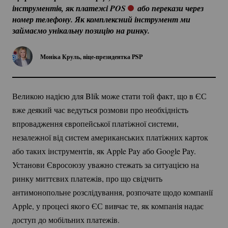
інструментів, як платежі POS 
 або перекази через 
номер телефону. Як комплексний інструмент ми 
займаємо унікальну позицію на ринку.
Моніка Круль,
віце-президентка
PSP
Великою надією для Blik може стати той факт, що в ЄС
вже деякий час ведуться розмови про необхідність
впровадження європейської платіжної системи,
незалежної від систем американських платіжних карток
або таких інструментів, як Apple Pay або Google Pay.
Установи Євросоюзу уважно стежать за ситуацією на
ринку миттєвих платежів, про що свідчить
антимонопольне розслідування, розпочате щодо компанії
Apple, у процесі якого ЄС вивчає те, як компанія надає
доступ до мобільних платежів.