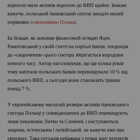
відносно мало активів відносно до ВВП країни. Інакше
кажучи, польський банківський сектор занадто малий
порівняно з
економікою Польщі
.
Ба більше, як зазначав фінансовий оглядач Яцек
Рамотовський у своїй статті на порталі Interia, тенденція
до «скорочення» цього сектора зберігається впродовж
певного часу. Автор наголошував, що ще кілька років
тому капітали польських банків перевищували
10 %
від
польського ВВП, а сьогодні вони становлять трішки
понад
7 %
.
У європейському масштабі розміри активів банківського
сектора Польщі у співвідношенні до ВВП перевищують
лише показники Литви та Словенії, і поступаються,
зокрема, естонським і латвійський, не кажучи вже про
єврозону. Така ситуація небажана з точки зору інтересів