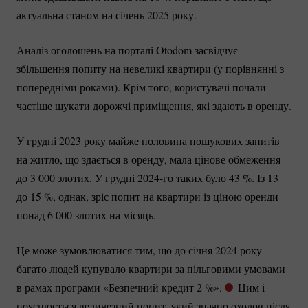
актуальна станом на січень 2025 року.
Аналіз оголошень на порталі Otodom засвідчує
збільшення попиту на невеликі квартири (у порівнянні з
попередніми роками). Крім того, користувачі почали
частіше шукати дорожчі приміщення, які здають в оренду.
У грудні 2023 року майже половина пошукових запитів
на житло, що здається в оренду, мала цінове обмеження
до 3 000 злотих. У грудні
2024-го
таких було
43 %
. Із 13
до
15 %
, однак, зріс попит на квартири із ціною оренди
понад 6 000 злотих на місяць.
Це може зумовлюватися тим, що до січня 2024 року
багато людей купувало квартири за пільговими умовами
в рамах програми «Безпечний кредит
2 %
».
Цим і
пояснюється величезний попит, який значно охолов після