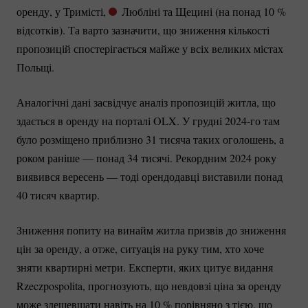
оренду, у Тримісті,
Любліні та Щецині (на понад
10 %
відсотків). Та варто зазначити, що зниження кількості
пропозицій спостерігається майже у всіх великих містах
Польщі.
Аналогічні дані засвідчує аналіз пропозицій житла, що
здається в оренду на порталі OLX. У грудні
2024-го
там
було розміщено приблизно 31 тисяча таких оголошень, а
роком раніше — понад 34 тисячі. Рекордним 2024 року
виявився вересень — тоді орендодавці виставили понад
40 тисяч квартир.
Зниження попиту на винайм житла призвів до зниження
цін за оренду, а отже, ситуація на руку тим, хто хоче
зняти квартирні метри. Експерти, яких цитує видання
Rzeczpospolita, прогнозують, що невдовзі ціна за оренду
може здешевшати навіть на
10 %
порівняно з тією, що