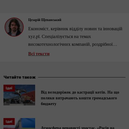
Цезарій Щепанський
Економіст, керівник відділу новин та інновацій
xyz.pl. Спеціалізується на темах
високотехнологічних компаній, роздрібної
торгівлі та ринку нерухомості. Автор кількох
Всі тексти
сотень аналітичних статей та інтерв’ю з
провідними бізнесменами та економістами.
Читайте також
Ідеї
Від велодоріжок до кастрації котів. На що
поляки витрачають кошти громадського
бюджету
Ідеї
Атмосфера ненависті зростає. «Росія на