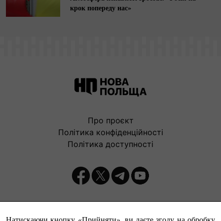
крок попереду нас»
Про проєкт
Політика конфіденційності
Політика доступності
Видавець:
Натискаючи кнопку «Прийняти», ви даєте згоду на обробку