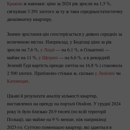
Кракові
ж навпаки: ціни за 2024 рік зросли на 1,
5 %
,
сягнувши 3 291 злотого за ту ж таки середньостатистичну
двокімнатну квартиру.
Значне зростання цін спостерігається у деяких середніх за
величиною містах. Наприклад, у Бидґощі ціни за рік
зросли на 7,
6 %
,
у Лодзі
— на 6,
1 %
, в Ольштині —
майже на
11 %
,
у Щецині
— на 6,
6 %
, а в рекордній
Зеленій Ґурі вартість оренди злетіла на 16,
8 %
і становила
2 500 злотих. Приблизно стільки ж, скільки
у Любліні
чи
Катовицях
.
Цікаві й результати аналізу кількості квартир,
виставлених на оренду на порталі Otodom. У грудні 2024
року їх було близько 20,9 тисячі (по всій території
Польщі), що майже на
9 %
менше, ніж наприкінці
2023-го.
Суттєво поменшало квартир, які здаються в