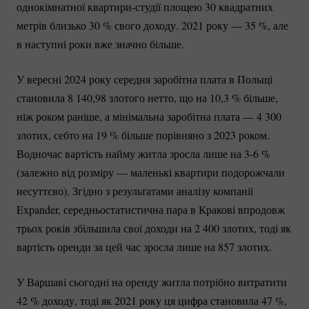
однокімнатної
квартири-студії
площею 30 квадратних
метрів близько
30 %
свого доходу. 2021 року —
35 %
, але
в наступні роки вже значно більше.
У вересні 2024 року середня заробітна плата в Польщі
становила 8 140,98 злотого нетто, що на 10,
3 %
більше,
ніж роком раніше, а мінімальна заробітна плата — 4 300
злотих, себто на
19 %
більше порівняно з 2023 роком.
Водночас вартість найму житла зросла лише на
3-6 %
(залежно від розміру — маленькі квартири подорожчали
несуттєво). Згідно з результатами аналізу компанії
Expander, середньостатистична пара в Кракові впродовж
трьох років збільшила свої доходи на 2 400 злотих, тоді як
вартість оренди за цей час зросла лише на 857 злотих.
У Варшаві сьогодні на оренду житла потрібно витратити
42 %
доходу, тоді як 2021 року ця цифра становила
47 %
,