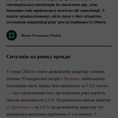
спостерігалася тенденція до зниження цін, хоча 
динаміка змін варіювалася залежно від локалізації. З-
поміж проаналізованих міст лише у двох кількість 
оголошень наприкінці року зросла порівняно із січнем. 
Мілена Хехловська, Otodom
Ситуація на ринку оренди
У грудні
2024-го
зняти двокімнатну квартиру площею
близько 50 квадратних метрів
у Варшаві
, найбільшому
польському місті, можна було приблизно за 5 123 злотих
— і це з урахуванням того, що впродовж року вартість
оренди знизилася на 0,
2 %
. Подешевшала оренда квартир
і
у Вроцлаві
— на 1,
6 %
(за двокімнатну квартиру тут
доводилося заплатити приблизно 3 114 злотих).
У