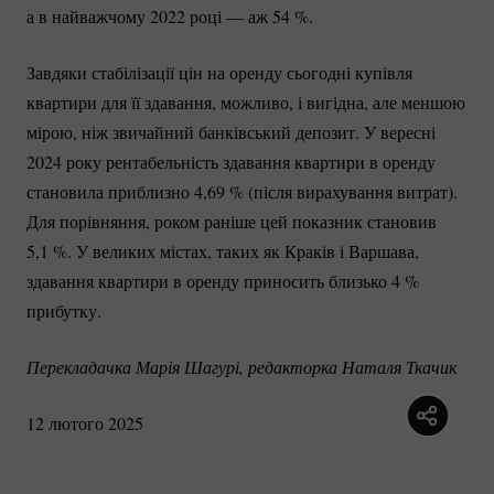
а в найважчому 2022 році — аж
54 %
.
Завдяки стабілізації цін на оренду сьогодні купівля
квартири для її здавання, можливо, і вигідна, але меншою
мірою, ніж звичайний банківський депозит. У вересні
2024 року рентабельність здавання квартири в оренду
становила приблизно 4,
69 %
(після вирахування витрат).
Для порівняння, роком раніше цей показник становив
5,
1 %
. У великих містах, таких як Краків і Варшава,
здавання квартири в оренду приносить близько
4 %
прибутку.
Перекладачка Марія Шагурі, редакторка Наталя Ткачик
12 лютого 2025