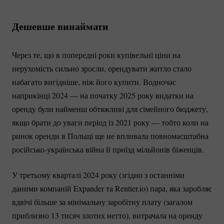
Дешевше винаймати
Через те, що в попередні роки купівельні ціни на
нерухомість сильно зросли, орендувати житло стало
набагато вигідніше, ніж його купити. Водночас
наприкінці 2024 — на початку 2025 року видатки на
оренду були найменш обтяжливі для сімейного бюджету,
якщо брати до уваги період із 2021 року — тобто коли на
ринок оренди в Польщі ще не впливала повномасштабна
російсько-українська
війна й приїзд мільйонів біженців.
У третьому кварталі 2024 року (згідно з останніми
даними компаній Expander та Rentier.io) пара, яка заробляє
вдвічі більше за мінімальну заробітну плату (загалом
приблизно 13 тисяч злотих нетто), витрачала на оренду