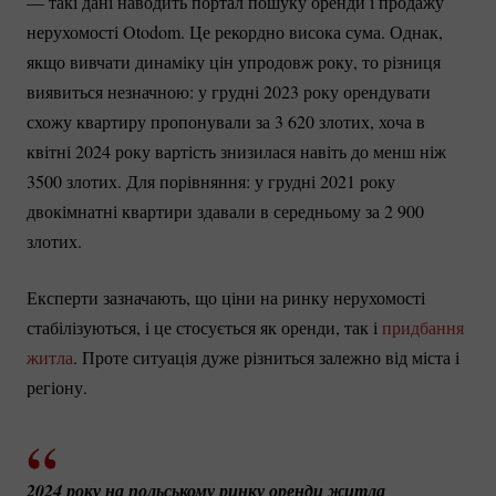
— такі дані наводить портал пошуку оренди і продажу
нерухомості Otodom. Це рекордно висока сума. Однак,
якщо вивчати динаміку цін упродовж року, то різниця
виявиться незначною: у грудні 2023 року орендувати
схожу квартиру пропонували за 3 620 злотих, хоча в
квітні 2024 року вартість знизилася навіть до менш ніж
3500 злотих. Для порівняння: у грудні 2021 року
двокімнатні квартири здавали в середньому за 2 900
злотих.
Експерти зазначають, що ціни на ринку нерухомості
стабілізуються, і це стосується як оренди, так і
придбання
житла
. Проте ситуація дуже різниться залежно від міста і
регіону.
2024 року на польському ринку оренди житла 