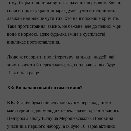
тому, буцімто вони живуть «за рахунок держави». Звісно,
голоси проти українців зараз дуже гучні й неприємні.
Завжди найбільше чути тих, хто найголосніше кричить.
Таке протистояння, звісно, не бажане, але до певної міри
воно є нормою, адже
будь-яка
зміна в суспільстві
викликає протиставлення.
Якщо ж говорити про літературу, книжки, людей, які
хочуть читати й перекладати, то, сподіваюся, все буде
тільки на краще.
ХЗ: Ви налаштовані оптимістично?
КК:
Я двічі була співведучою курсу перекладацької
майстерності для молодих перекладачів, організованого
Центром діалогу Юліуша Мєрошевського. Половина
учасників першого набору, а їх було 10, зараз активно