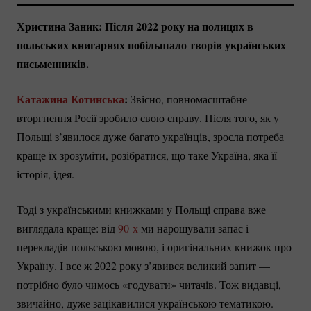
Христина Заник: Після 2022 року на полицях в
польських книгарнях побільшало творів українських
письменників.
Катажина Котинська
:
Звісно, повномасштабне
вторгнення Росії зробило свою справу. Після того, як у
Польщі з’явилося дуже багато українців, зросла потреба
краще їх зрозуміти, розібратися, що таке Україна, яка її
історія, ідея.
Тоді з українськими книжками у Польщі справа вже
виглядала краще: від
90-х
ми нарощували запас і
перекладів польською мовою, і оригінальних книжок про
Україну. І все ж 2022 року з’явився великий запит —
потрібно було чимось «годувати» читачів. Тож видавці,
звичайно, дуже зацікавилися українською тематикою.