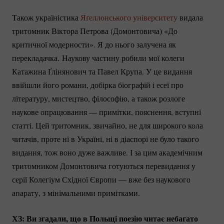
Також україністика
Яґеллонського університету
видала
тритомник Віктора Петрова (Домонтовича) «До
критичної модерности». Я до нього залучена як
перекладачка. Наукову частину робили мої колеги
Катажина Ґлінянович та Павел Крупа. У це видання
ввійшли його романи, добірка біографій і есеї про
літературу, мистецтво, філософію, а також розлоге
наукове опрацювання — примітки, пояснення, вступні
статті. Цей тритомник, звичайно, не для широкого кола
читачів, проте ні в Україні, ні в діаспорі не було такого
видання, тож воно дуже важливе. І за цим академічним
тритомником Домонтовича готуються перевидання у
серії Колегіум Східної Європи — вже без наукового
апарату, з мінімальними примітками.
ХЗ: Ви згадали, що в Польщі поезію читає небагато