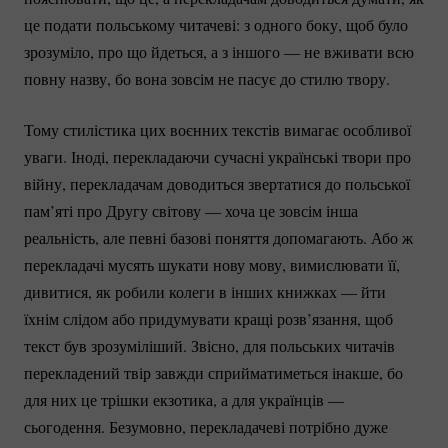
це подати польському читачеві: з одного боку, щоб було
зрозуміло, про що йдеться, а з іншого — не вживати всю
повну назву, бо вона зовсім не пасує до стилю твору.
Тому стилістика цих воєнних текстів вимагає особливої
уваги. Іноді, перекладаючи сучасні українські твори про
війну, перекладачам доводиться звертатися до польської
пам’яті про Другу світову — хоча це зовсім інша
реальність, але певні базові поняття допомагають. Або ж
перекладачі мусять шукати нову мову, вимислювати її,
дивитися, як робили колеги в інших книжках — йти
їхнім слідом або придумувати кращі розв’язання, щоб
текст був зрозуміліший. Звісно, для польських читачів
перекладений твір завжди сприйматиметься інакше, бо
для них це трішки екзотика, а для українців —
сьогодення. Безумовно, перекладачеві потрібно дуже