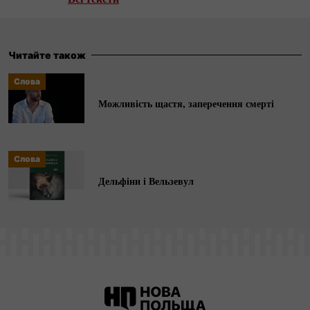
— головна редакторка тижневика «Наше
Слово». Фіксерка під час поїздок у зону
бойових дій на сході України в складі команди
Читайте також
AFP.
Слова
Можливість щастя, заперечення смерті
Слова
Дельфіни і Вельзевул