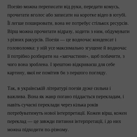
Поезію можна переписати від руки, передати комусь,
прочитати вголос або записати на коротке відео в ютубі.
Її легше поширювати, вона не потребує стількох ресурсів.
Вірш можна прочитати відразу, ходити з ним, обдумувати
з різних ракурсів. Поезія — це водночас конденсат і
головоломка: у ній усе максимально згущене й водночас
її потрібно розбирати на «запчастини», щоб побачити, з
чого вона зроблена. І зрештою відкриваєш для себе
картину, якої не помітив би з першого погляду.
Так, в українській літературі поезія дуже сильна і
важлива. Вона як жанр погано піддається перекладам, і
навіть сучасні переклади через кілька років
потребуватимуть нової інтерпретації. Кожен вірш, кожен
переклад — це завжди питання інтерпретації, і до них
можна підходити
по-різному.