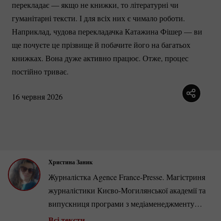
перекладає — якщо не книжки, то літературні чи
гуманітарні тексти. І для всіх них є чимало роботи.
Наприклад, чудова перекладачка Катажина Фішер — ви
ще почуєте це прізвище й побачите його на багатьох
книжках. Вона дуже активно працює. Отже, процес
постійно триває.
16 червня 2026
Христина Заник
Журналістка Agence
France-Presse.
Магістриня
журналістики
Києво-Могилянської
академії та
випускниця програми з медіаменеджменту
Яґеллонського університету. У 2017–2022 роках
Всі тексти