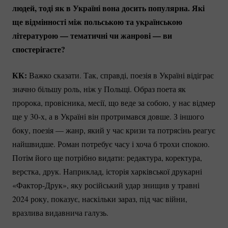
людей, тоді як в Україні вона досить популярна. Які
ще відмінності між польською та українською
літературою — тематичні чи жанрові — ви
спостерігаєте?
КК:
Важко сказати. Так, справді, поезія в Україні відіграє
значно більшу роль, ніж у Польщі. Образ поета як
пророка, провісника, месії, що веде за собою, у нас відмер
ще у 30-х, а в Україні він протримався довше. З іншого
боку, поезія — жанр, який у час кризи та потрясінь реагує
найшвидше. Роман потребує часу і хоча б трохи спокою.
Потім його ще потрібно видати: редактура, коректура,
верстка, друк. Наприклад, історія харківської друкарні
«Фактор-Друк»
, яку російський удар знищив у травні
2024 року, показує, наскільки зараз, під час війни,
вразлива видавнича галузь.