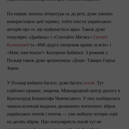
По-перше
, воєнна література (я, до речі, дуже умовно
використовую цей термін), тобто тексти українських
авторів про те, що відбувається зараз. Також дуже
популярні «Драбина» і «Спитайте Мієчку»
Євгенії
Кузнєцової
та «Мій дідусь танцював краще за всіх» і
«Мам, пам’ятаєш?» Катерини Бабкіної. З романів у
Польщі також дуже зрезонувала «Доця» Тамари Горіха
Зерня.
У Польщі вийшло багато, дуже багато
поезії
. Тут
серйозно працює, зокрема, Міжнародний центр діалогу в
Красноґруді Кшиштофа Чижевського. У них назбиралася
чимала колекція виданих двомовних поетичних збірок
українських поетів і поеток — уже вийшло чотири серії
по десять збірок. Про популярність поезії тут не