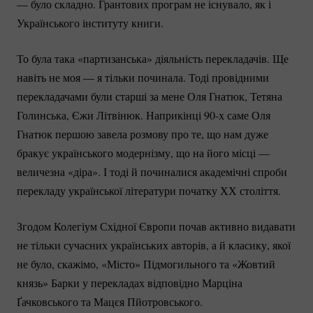
— було складно. Грантових програм не існувало, як і
Українського інституту книги.
То була така «партизанська» діяльність перекладачів. Ще
навіть не моя — я тільки починала. Тоді провідними
перекладачами були старші за мене Оля Гнатюк, Тетяна
Голинська, Єжи Літвінюк. Наприкінці 90-х саме Оля
Гнатюк першою завела розмову про те, що нам дуже
бракує українського модернізму, що на його місці —
величезна «діра». І тоді й починалися академічні спроби
перекладу української літератури початку ХХ століття.
Згодом Колегіум Східної Європи почав активно видавати
не тільки сучасних українських авторів, а й класику, якої
не було, скажімо, «Місто» Підмогильного та «Жовтий
князь» Барки у перекладах відповідно Марціна
Ґачковського та Мацєя Пйотровського.