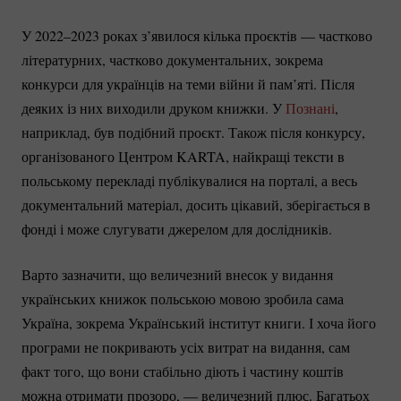
У 2022–2023 роках з’явилося кілька проєктів — частково
літературних, частково документальних, зокрема
конкурси для українців на теми війни й пам’яті. Після
деяких із них виходили друком книжки. У
Познані
,
наприклад, був подібний проєкт. Також після конкурсу,
організованого Центром KARTA, найкращі тексти в
польському перекладі публікувалися на порталі, а весь
документальний матеріал, досить цікавий, зберігається в
фонді і може слугувати джерелом для дослідників.
Варто зазначити, що величезний внесок у видання
українських книжок польською мовою зробила сама
Україна, зокрема Український інститут книги. І хоча його
програми не покривають усіх витрат на видання, сам
факт того, що вони стабільно діють і частину коштів
можна отримати прозоро, — величезний плюс. Багатьох