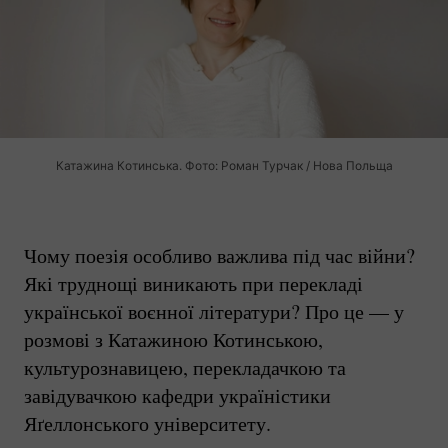
Катажина Котинська. Фото: Роман Турчак / Нова Польща
Чому поезія особливо важлива під час війни?
Які труднощі виникають при перекладі
української воєнної літератури? Про це — у
розмові з Катажиною Котинською,
культурознавицею, перекладачкою та
завідувачкою кафедри україністики
Яґеллонського університету.