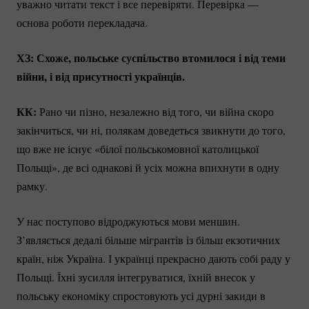
уважно читати текст і все перевіряти. Перевірка —
основа роботи перекладача.
ХЗ: Схоже, польське суспільство втомилося і від теми
війни, і від присутності українців.
КК:
Рано чи пізно, незалежно від того, чи війна скоро
закінчиться, чи ні, полякам доведеться звикнути до того,
що вже не існує «білої польськомовної католицької
Польщі», де всі однакові й усіх можна впихнути в одну
рамку.
У нас поступово відроджуються мови меншин.
З’являється дедалі більше мігрантів із більш екзотичних
країн, ніж Україна. І українці прекрасно дають собі раду у
Польщі. Їхні зусилля інтегруватися, їхній внесок у
польську економіку спростовують усі дурні закиди в