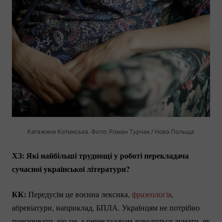
Катажина Котинська. Фото: Роман Турчак / Нова Польща
ХЗ: Які найбільші труднощі у роботі перекладача
сучасної української літератури?
КК:
Передусім це воєнна лексика,
фразеологія
,
абревіатури, наприклад, БПЛА. Українцям не потрібно
пояснювати, що це, а перекладачам доводиться думати, як