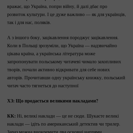
вражає, що Україна, попри війну, й далі дбає про
розвиток культури. І це дуже важливо — як для українців,
так і для нас, поляків.
А з іншого боку, зацікавлення породжує зацікавлення.
Коли в Польщі зрозуміли, що Україна — надзвичайно
цікава країна, а українська література може
запропонувати польському читачеві чимало захопливих
творів, почали активно відкривати для себе нових
авторів. Прочитавши одну українську книжку, польський
читач часто тягнеться до наступної
ХЗ: Що продається великими накладами?
КК:
Ні, великі наклади — це не сюди. Шукаєте великі
наклади — ідіть по американський детектив чи трилер.
Зараз можна виокремити два основні напрями.