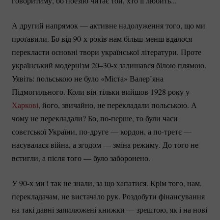
говоритиму, бо поезію читає той, хто її любить...
А другий напрямок — активне надолуження того, що ми
проґавили. Бо від 90-х років нам
більш-менш
вдалося
перекласти основні твори української літератури. Проте
український модернізм 20–30-х залишався білою плямою.
Уявіть: польською не було «Міста» Валер’яна
Підмогильного. Коли він тільки вийшов 1928 року у
Харкові
, його, звичайно, не перекладали польською. А
чому не перекладали? Бо,
по-перше
, то були часи
совєтської України,
по-друге
— кордон, а
по-третє
—
насувалася війна, а згодом — зміна режиму. До того не
встигли, а після того — було заборонено.
У 90-х ми і так не знали, за що хапатися. Крім того, нам,
перекладачам, не вистачало рук. Роздобути фінансування
на такі давні запилюжені книжки — зрештою, як і на нові