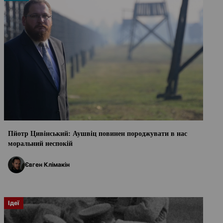
Пйотр Цивінський: Аушвіц повинен породжувати в нас
моральний неспокій
Євген Клімакін
Ідеї