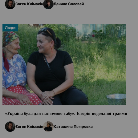
Євген Клімакін
Данило Соловей
Люди
«Україна була для нас темою табу». Історія подоланої травми
Євген Клімакін
Катажина Пілярська