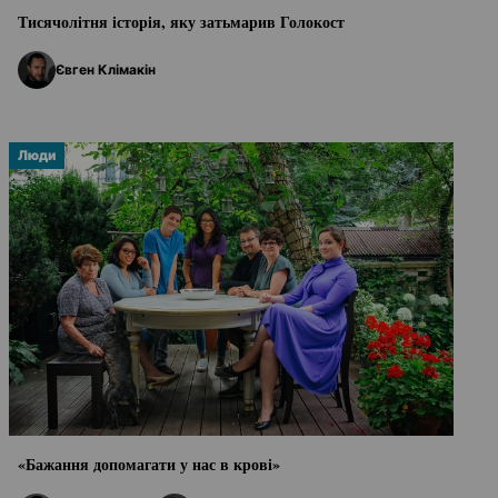
Тисячолітня історія, яку затьмарив Голокост
Євген Клімакін
Люди
«Бажання допомагати у нас в крові»