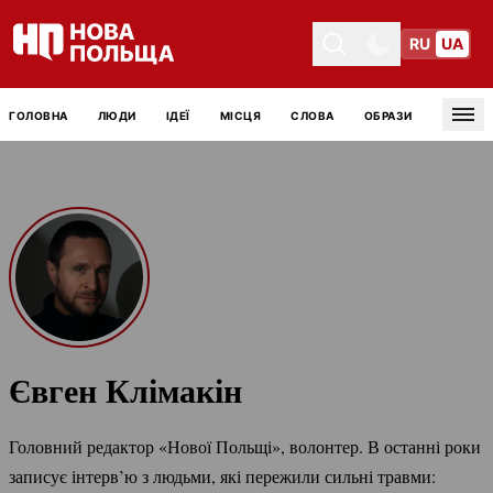
RU
UA
Toggle theme
Toggle theme
ГОЛОВНА
ЛЮДИ
ІДЕЇ
МІСЦЯ
СЛОВА
ОБРАЗИ
Tog
Євген Клімакін
Головний редактор «Нової Польщі», волонтер. В останні роки
записує інтерв’ю з людьми, які пережили сильні травми: