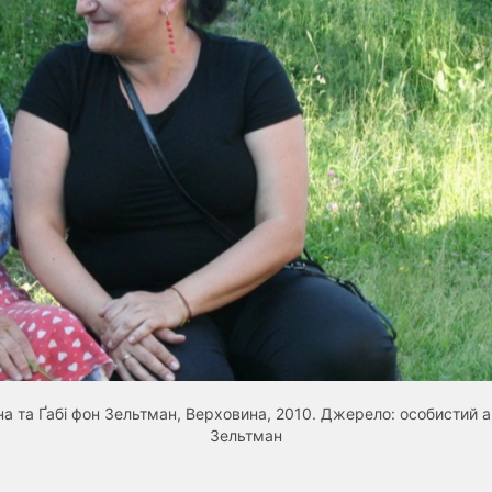
на та Ґабі фон Зельтман, Верховина, 2010. Джерело: особистий ар
Зельтман