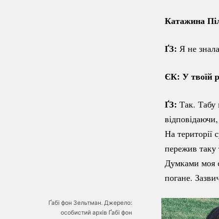
Катажина Пі
ҐЗ:
Я не знала
ЄК: У твоїй 
ҐЗ:
Так. Табу 
відповідаючи,
На території с
пережив таку т
Думками моя с
погане. Зазвич
Ґабі фон Зельтман. Джерело:
особистий архів Ґабі фон