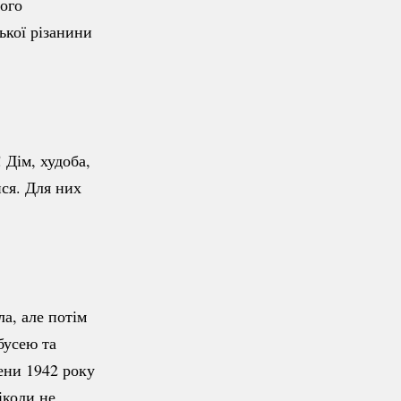
його
ької різанини
 Дім, худоба,
ся. Для них
а, але потім
бусею та
сени 1942 року
іколи не