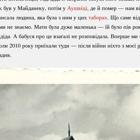
ік був у Майданеку, потім у
Аушвіці
, де й помер — нам в
аписала людина, яка була з ним у цих
таборах
. Що саме від
и не знаємо. Мати була дуже маленька — їй було пів рок
діда. А бабуся про це взагалі не розповідала. Вперше ми
коли 2010 року приїхали туди — після війни ніхто з моєї 
здив.