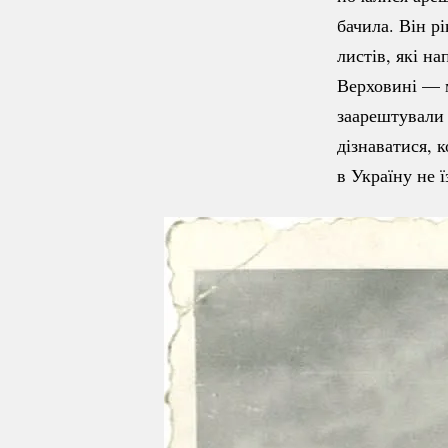
бачила. Він р
листів, які н
Верховині — м
заарештували 
дізнаватися, 
в Україну не ї