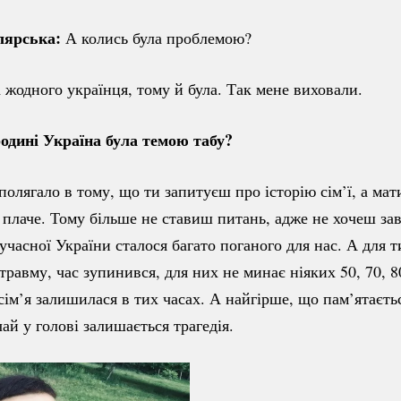
лярська:
А колись була проблемою?
 жодного українця, тому й була. Так мене виховали.
родині Україна була темою табу?
полягало в тому, що ти запитуєш про історію сім’ї, а мат
 плаче. Тому більше не ставиш питань, адже не хочеш за
учасної України сталося багато поганого для нас. А для т
равму, час зупинився, для них не минає ніяких 50, 70, 80
ім’я залишилася в тих часах. А найгірше, що пам’ятаєть
ай у голові залишається трагедія.