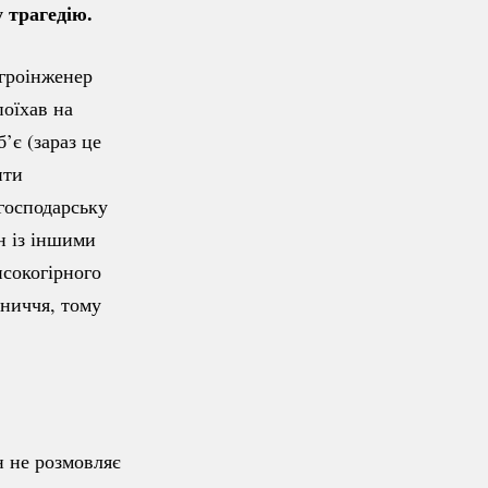
 трагедію.
агроінженер
оїхав на
б’є (зараз це
ити
огосподарську
н із іншими
исокогірного
аниччя, тому
н не розмовляє