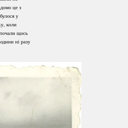
ідомо це з
булося у
у, коли
 почали щось
родини ні разу