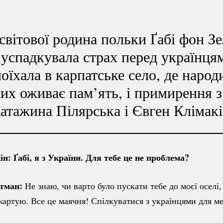
 світової родина польки Ґабі фон З
успадкувала страх перед українцям
оїхала в карпатське село, де народи
ких оживає пам’ять, і примирення 
Катажина Пілярська і Євген Клімакі
н: Ґабі, я з України. Для тебе це не проблема?
ьтман:
Не знаю, чи варто було пускати тебе до моєї оселі
, жартую. Все це маячня! Спілкуватися з українцями для м