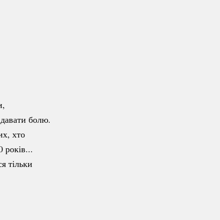
и,
вдавати болю.
их, хто
 років...
ся тільки