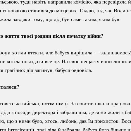
льською, туди навіть направили комісію, яка перевіряла 
ін із повагою ставився до місцевих. Гадаю, під час Волинс
жила завдяки тому, що дід був саме таким, яким був.
о життя твоєї родини після початку війни?
вони хотіли втекти, але бабуся вирішила — залишаємось!
не хотіла покидати все це. На своє нещастя вони лишили
я трагічно: дід загинув, бабуся овдовіла.
сталося?
вєтські війська, потім німці. За совєтів школа працювал
 діда з посади директора і забрали дім, де вони жили з ба
аю, що з ними було, хтось, либонь, дав їм прихисток. Во
и інтелігенції, тоді діда й забрали, бабуся його більше н