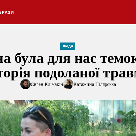
БРАЗИ
Люди
а була для нас темо
торія подоланої тра
Євген Клімакін
Катажина Пілярська