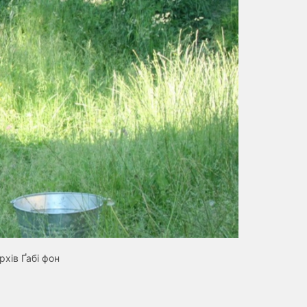
хів Ґабі фон