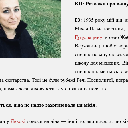
КП: Розкажи про вашу
ҐЗ:
1935 року мій дід, 
Міхал Паздановський, п
Гуцульщину
, в село Жа
Верховина), щоб створ
спеціалізовану сільськ
школу для місцевих. Ві
спеціалістами навчав в
та скотарства. Тоді це були рубежі Речі Посполитої, погр
а, намагалася виховувати там справжніх поляків.
ться, діда не надто захоплювала ця місія.
ли у
Львові
доноси на діда — інші поляки писали, що ві