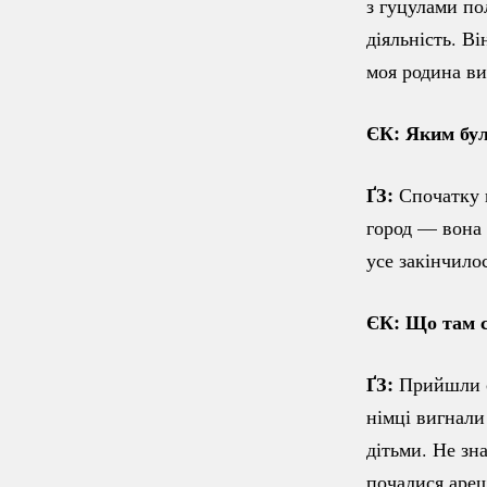
з гуцулами по
діяльність. В
моя родина ви
ЄК: Яким бул
ҐЗ:
Спочатку 
город — вона 
усе закінчилос
ЄК: Що там 
ҐЗ:
Прийшли со
німці вигнали
дітьми. Не зн
почалися арешт