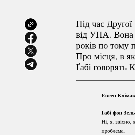
Під час Другої
від УПА. Вона 
років по тому п
Про місця, в я
Ґабі говорять 
Євген Клімакі
Ґабі фон Зел
Ні, я, звісно
проблема.