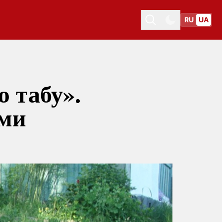
RU
UA
Toggle theme
Toggle theme
ю табу».
вми