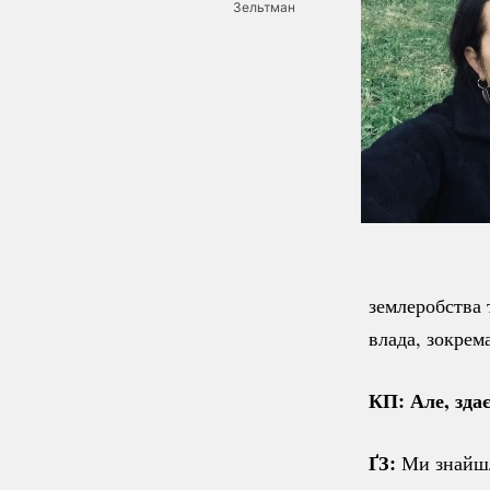
Зельтман
землеробства 
влада, зокрем
КП: Але, здає
ҐЗ:
Ми знайш