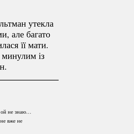
ельтман утекла
и, але багато
лася її мати.
з минулим із
н.
, ой не знаю…
ене вже не