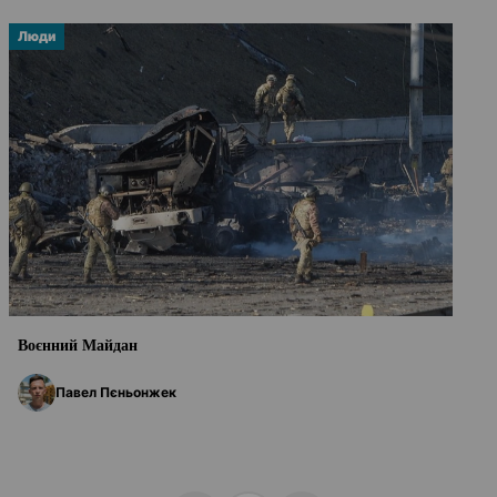
Люди
Воєнний Майдан
Павел Пєньонжек