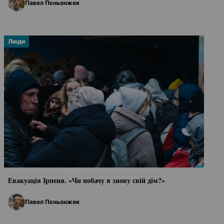
Павел Пєньонжек
Люди
Евакуація Ірпеня. «Чи побачу я знову свій дім?»
Павел Пєньонжек