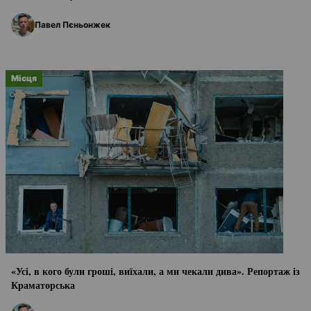
Павел Пєньонжек
Місця
«Усі, в кого були гроші, виїхали, а ми чекали дива». Репортаж із
Краматорська