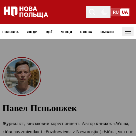
RU
UA
Toggle theme
Toggle theme
ГОЛОВНА
ЛЮДИ
ІДЕЇ
МІСЦЯ
СЛОВА
ОБРАЗИ
Tog
Павел Пєньонжек
Журналіст, військовий кореспондент. Автор книжок «Wojna,
która nas zmieniła» і «Pozdrowienia z Noworosji» («Війна, яка нас