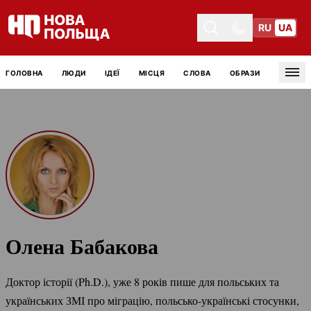
RU
UA
Toggle theme
Toggle theme
ГОЛОВНА
ЛЮДИ
ІДЕЇ
МІСЦЯ
СЛОВА
ОБРАЗИ
Tog
Олена Бабакова
Доктор історії (Ph.D.), уже 8 років пише для польських та
українських ЗМІ про міграцію,
польсько-українські
стосунки,