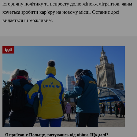
історичну політику та непросту долю
жінок-емігранток
, яким
хочеться зробити кар’єру на новому місці. Останнє досі
видається їй можливим.
Ідеї
Я приїхав у Польщу, рятуючись від війни. Що далі?