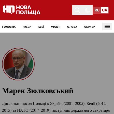
RU
UA
Toggle theme
Toggle theme
ГОЛОВНА
ЛЮДИ
ІДЕЇ
МІСЦЯ
СЛОВА
ОБРАЗИ
Tog
Марек Зюлковський
Дипломат, посол Польщі в Україні (2001–2005), Кенії (2012–
2015) та НАТО (2017–2019), заступник державного секретаря