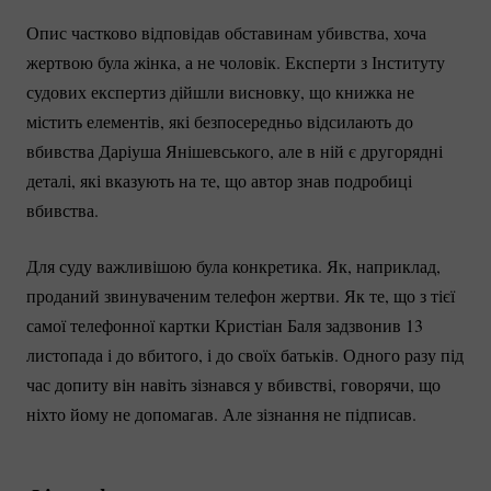
Опис частково відповідав обставинам убивства, хоча
жертвою була жінка, а не чоловік. Експерти з Інституту
судових експертиз дійшли висновку, що книжка не
містить елементів, які безпосередньо відсилають до
вбивства Даріуша Янішевського, але в ній є другорядні
деталі, які вказують на те, що автор знав подробиці
вбивства.
Для суду важливішою була конкретика. Як, наприклад,
проданий звинуваченим телефон жертви. Як те, що з тієї
самої телефонної картки Кристіан Баля задзвонив 13
листопада і до вбитого, і до своїх батьків. Одного разу під
час допиту він навіть зізнався у вбивстві, говорячи, що
ніхто йому не допомагав. Але зізнання не підписав.