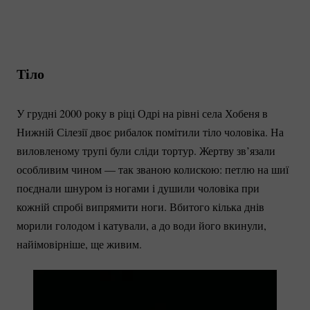
Тіло
У грудні 2000 року в ріці Одрі на рівні села Хобеня в
Нижній Сілезії двоє рибалок помітили тіло чоловіка. На
виловленому трупі були сліди тортур. Жертву зв’язали
особливим чином — так званою колискою: петлю на шиї
поєднали шнуром із ногами і душили чоловіка при
кожній спробі випрямити ноги. Вбитого кілька днів
морили голодом і катували, а до води його вкинули,
найімовірніше, ще живим.