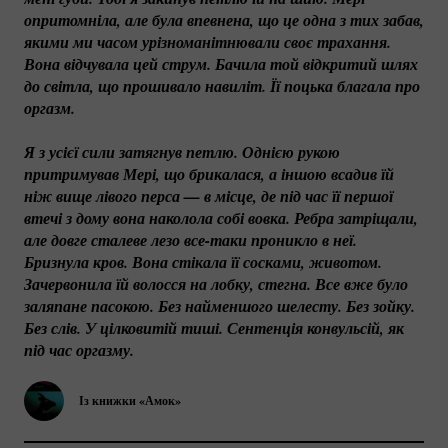
опритомніла, але була впевнена, що це одна з тих забав, 
якими ми часом урізноманітнювали своє трахання. 
Вона відчувала цей струм. Бачила той відкритий шлях 
до світла, що прошивало навиліт. Її поцька благала про 
оргазм. 
Я з усієї сили затягнув петлю. Однією рукою 
притримував Мері, що брикалася, а іншою всадив їй 
ніж вище лівого перса — в місце, де під час її першої 
втечі з дому вона наколола собі вовка. Ребра затріщали, 
але довге сталеве лезо 
все-таки
 проникло в неї. 
Бризнула кров. Вона стікала її сосками, животом. 
Зачервонила їй волосся на лобку, стегна. Все вже було 
заляпане пасокою. Без найменшого шелесту. Без зойку. 
Без слів. У цілковитій тиші. Сентенція конвульсій, як 
під час оргазму.
Із книжки «Амок»