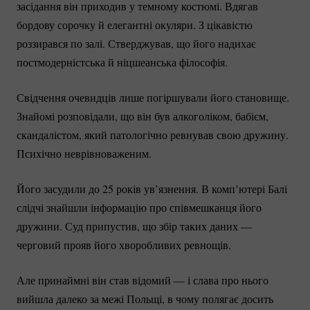
засідання він приходив у темному костюмі. Вдягав
бордову сорочку й елегантні окуляри. З цікавістю
роззирався по залі. Стверджував, що його надихає
постмодерністська й ніцшеанська філософія.
Свідчення очевидців лише погіршували його становище.
Знайомі розповідали, що він був алкоголіком, бабієм,
скандалістом, який патологічно ревнував свою дружину.
Психічно неврівноваженим.
Його засудили до 25 років ув’язнення. В комп’ютері Балі
слідчі знайшли інформацію про співмешканця його
дружини. Суд припустив, що збір таких даних —
черговий прояв його хворобливих ревнощів.
Але принаймні він став відомий — і слава про нього
вийшла далеко за межі Польщі, в чому полягає досить