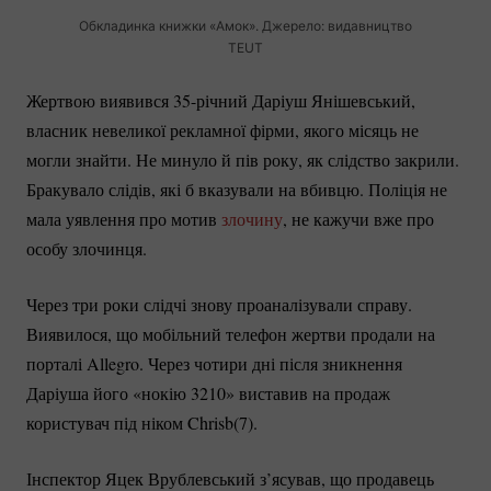
Обкладинка книжки «Амок». Джерело: видавництво
TEUT
Жертвою виявився
35-річний
Даріуш Янішевський,
власник невеликої рекламної фірми, якого місяць не
могли знайти. Не минуло й пів року, як слідство закрили.
Бракувало слідів, які б вказували на вбивцю. Поліція не
мала уявлення про мотив
злочину
, не кажучи вже про
особу злочинця.
Через три роки слідчі знову проаналізували справу.
Виявилося, що мобільний телефон жертви продали на
порталі Allegro. Через чотири дні після зникнення
Даріуша його «нокію 3210» виставив на продаж
користувач під ніком Chrisb(7).
Інспектор Яцек Врублевський з’ясував, що продавець