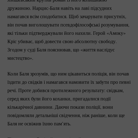
дружиною.
Нарцис-Баля
навіть на лаві підсудних
намагався всім сподобатися. Щоб зачарувати присутніх,
він почав виголошувати псевдофілософські розумування,
які тільки підтверджували його нахили.
Герой «Амоку»
Кріс убиває, щоб довести свою абсолютну свободу.
Згодом у суді Баля пояснював, що «життя наслідує
мистецтво».
Коли Баля зрозумів, що ним цікавиться поліція, він почав
їздити до свідків і намагався намовити їх забути про певні
речі. Проте добився протилежного результату: свідкам,
серед яких були його коханки, пригадалися події
кількарічної давнини. Даючи покази поліції, вони
повідомляли детальніші свідчення, ніж раніше, коли ще
Баля не освіжив їхню пам’ять.