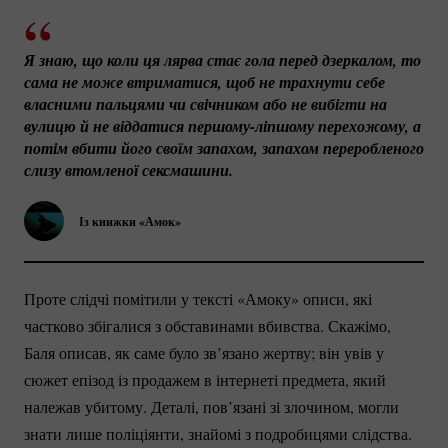
Я знаю, що коли ця лярва стає гола перед дзеркалом, то 
сама не може втриматися, щоб не трахнути себе 
власними пальцями чи свічником або не вибігти на 
вулицю й не віддатися 
першому-ліпшому
 перехожому, а 
потім вбити його своїм запахом, запахом переробленого 
слизу втомленої сексмашини. 
Із книжки «Амок»
Проте слідчі помітили у тексті «Амоку» описи, які
частково збігалися з обставинами вбивства. Скажімо,
Баля описав, як саме було зв’язано жертву; він увів у
сюжет епізод із продажем в інтернеті предмета, який
належав убитому. Деталі, пов’язані зі злочином, могли
знати лише поліціянти, знайомі з подробицями слідства.