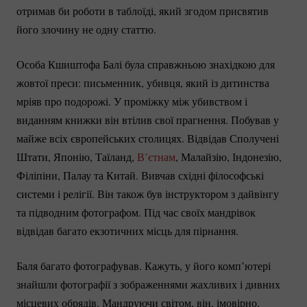
отримав би роботи в таблоїді, який згодом присвятив
його злочину не одну статтю.
Особа Кшиштофа Балі була справжньою знахідкою для
жовтої преси: письменник, убивця, який із дитинства
мріяв про подорожі. У проміжку між убивством і
виданням книжки він втілив свої прагнення. Побував у
майже всіх європейських столицях. Відвідав Сполучені
Штати, Японію, Таїланд,
В’єтнам
, Малайзію, Індонезію,
Філіпіни, Палау та Китай. Вивчав східні філософські
системи і релігії. Він також був інструктором з дайвінгу
та підводним фотографом. Під час своїх мандрівок
відвідав багато екзотичних місць для пірнання.
Баля багато фотографував. Кажуть, у його комп’ютері
знайшли фотографії з зображеннями жахливих і дивних
місцевих обрядів. Мандруючи світом, він, імовірно,