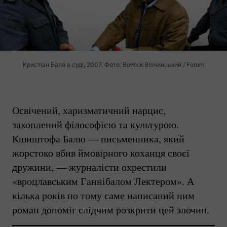
Кристіан Баля в суді, 2007. Фото: Войтек Вілчинський / Forum
Освічений, харизматичний нарцис,
захоплений філософією та культурою.
Кшиштофа Балю — письменника, який
жорстоко вбив ймовірного коханця своєї
дружини, — журналісти охрестили
«вроцлавським Ганнібалом Лектером». А
кілька років по тому саме написаний ним
роман допоміг слідчим розкрити цей злочин.