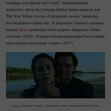
похмура суть фіналу цієї історії. Американський
журналіст, автор бестселерів Дейвід Ґренн написав для
The New Yorker статтю «Справжній злочин: таємниця
постмодерного вбивства». В результаті з’явився середньо
вдалий
фільм
режисера Александроса Авраноса «Темні
злочини» (2016). Згодом польська режисерка Кася Адамік
зняла досить непоганий «Амок» (2017).
Кадр із фільму «Амок». Джерело:
прес-матеріали
Kino Świat