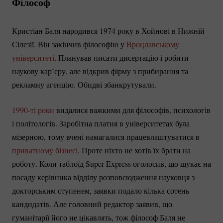
Філософ
Кристіан Баля народився 1974 року в Хойнові в Нижній
Сілезії. Він закінчив філософію у
Вроцлавському
університеті
. Планував писати дисертацію і робити
наукову кар’єру, але відкрив фірму з прибирання та
рекламну агенцію. Обидві збанкрутували.
1990-ті
роки
видалися важкими для філософів, психологів
і політологів. Заробітна платня в університетах була
мізерною, тому вчені намагалися працевлаштуватися в
приватному бізнесі
. Проте ніхто не хотів їх брати на
роботу. Коли таблоїд Super Express оголосив, що шукає на
посаду керівника відділу розповсюдження науковця з
докторським ступенем, заявки подало кілька сотень
кандидатів. Але головний редактор заявив, що
гуманітарії його не цікавлять, тож філософ Баля не