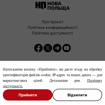
Про проєкт
Політика конфіденційності
Політика доступності
Видавець:
Натискаючи кнопку «Прийняти», ви даєте згоду на обробку
ідентифікаторів файлів cookie, IP-адрес та інших даних — для
маркетингових цілей. Детальніше див.
Політику
доступності
.
Прийняти
Відхилити
© Нова Польща, 1999-2026
Close
Close