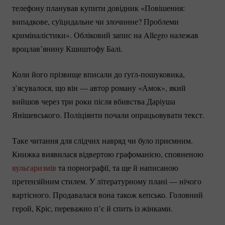
телефону планував купити довідник «Повішення:
випадкове, суїцидальне чи злочинне? Проблеми
криміналістики». Обліковий запис на Allegro належав
вроцлав’янину Кшиштофу Балі.
Коли його прізвище вписали до
ґуґл-пошуковика
,
з’ясувалося, що він — автор роману «Амок», який
вийшов через три роки після вбивства Даріуша
Янішевського. Поліціянти почали опрацьовувати текст.
Таке читання для слідчих навряд чи було приємним.
Книжка виявилася відвертою графоманією, сповненою
вульгаризмів
та порнографії, та ще й написаною
претензійним стилем. У літературному плані — нічого
вартісного. Продавалася вона також кепсько. Головний
герой, Кріс, переважно п’є й спить із жінками.