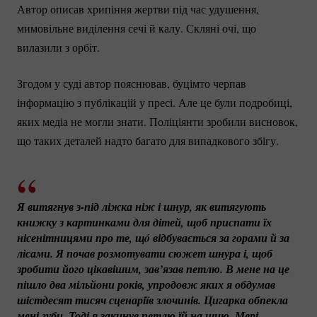
Автор описав хрипіння жертви під час удушення,
мимовільне виділення сечі й калу. Скляні очі, що
вилазили з орбіт.
Згодом у суді автор пояснював, буцімто черпав
інформацію з публікацій у пресі. Але це були подробиці,
яких медіа не могли знати. Поліціянти зробили висновок,
що таких деталей надто багато для випадкового збігу.
Я витягнув з-під ліжка ніж і шнур, як витягують 
книжку з картинками для дітей, щоб приспати їх 
нісенітницями про те, щó відбувається за горами й за 
лісами. Я почав розмотувати сюжет шнура і, щоб 
зробити його цікавішим, зав’язав петлю. В мене на це 
пішло два мільйони років, упродовж яких я обдумав 
шістдесят тисяч сценаріїв злочинів. Цигарка обпекла 
мені губи. Тоді я закинув петлю їй на шию. Мері 