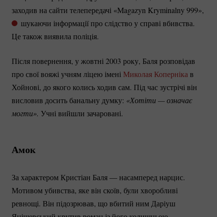
заходив на сайти телепередачі «Magazyn Kryminalny 999»,
шукаючи інформації про слідство у справі вбивства.
Це також виявила поліція.
Після повернення, у жовтні 2003 року, Баля розповідав
про свої вояжі учням ліцею імені
Миколая Коперніка
в
Хойнові, до якого колись ходив сам. Під час зустрічі він
висловив досить банальну думку:
«Хотіти — означає 
могти». 
Учні вийшли зачаровані.
Амок
За характером Кристіан Баля — насамперед нарцис.
Мотивом убивства, яке він скоїв, були хворобливі
ревнощі. Він підозрював, що вбитий ним Даріуш
Янішевський крутив роман із його колишньою