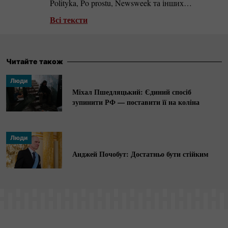
Polityka, Po prostu, Newsweek та інших
польських і зарубіжних виданнях. Автор
Всі тексти
документальних фільмів. Займається
комуністичним періодом у Польщі, автор
книжок «Берут. Коли партія була богом»,
Читайте також
«Абсурди ПНР» та ін. Номінант кількох
Люди
журналістських премій, входить у список ста
Міхал Пшедляцький: Єдиний спосіб
найкращих польських репортерів.
зупинити РФ — поставити її на коліна
Люди
Анджей Почобут: Достатньо бути стійким