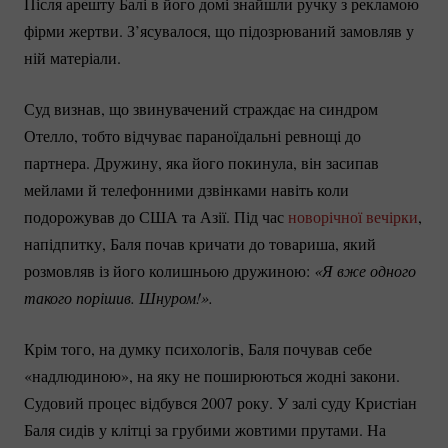
Після арешту Балі в його домі знайшли ручку з рекламою
фірми жертви. З’ясувалося, що підозрюваний замовляв у
ній матеріали.
Суд визнав, що звинувачений страждає на синдром
Отелло, тобто відчуває параноїдальні ревнощі до
партнера. Дружину, яка його покинула, він засипав
мейлами й телефонними дзвінками навіть коли
подорожував до США та Азії. Під час
новорічної вечірки
,
напідпитку, Баля почав кричати до товариша, який
розмовляв із його колишньою дружиною:
«Я вже одного 
такого порішив. Шнуром!». 
Крім того, на думку психологів, Баля почував себе
«надлюдиною», на яку не поширюються жодні закони.
Судовий процес відбувся 2007 року. У залі суду Кристіан
Баля сидів у клітці за грубими жовтими прутами. На