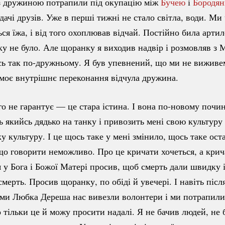
з дружиною потрапили під окупацію між
Бучею
і
Бородя
дачі друзів. Уже в перші тижні не стало світла, води. Ми 
ся їжа, і від того охоплював відчай. Постійно била артил
зку не було. Але щоранку я виходив надвір і розмовляв з 
ь так
по-дружньому.
Я був упевнений, що ми не виживем
 моє внутрішнє переконання відчула дружина.
го не гарантує — це стара істина. І вона
по-новому
почин
ь якийсь дядько на танку і привозить мені свою культуру 
у культуру. І це щось таке у мені змінило, щось таке ост
що говорити неможливо. Про це кричати хочеться, а крич
 я у Бога і Божої Матері просив, щоб смерть дали швидку 
мерть. Просив щоранку, по обіді й увечері. І навіть після
ми Любка Дереша нас вивезли волонтери і ми потрапили
о тільки це й можу просити надалі. Я не бачив людей, не