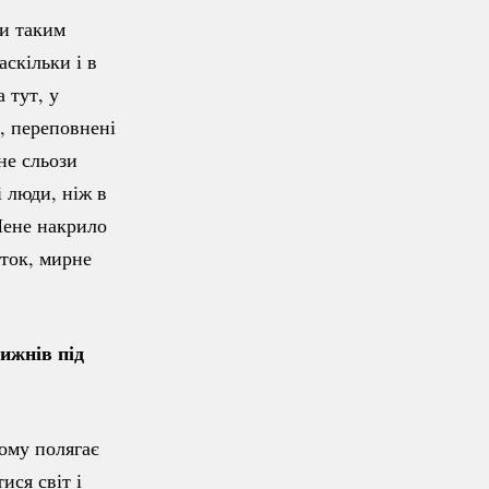
би таким
аскільки і в
 тут, у
, переповнені
не сльози
 люди, ніж в
 Мене накрило
аток, мирне
тижнів під
ьому полягає
ся світ і