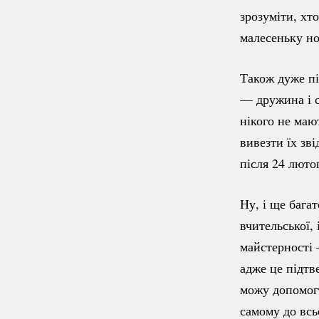
зрозуміти, хт
малесеньку но
Також дуже пі
— дружина і с
нікого не маю
вивезти їх зв
після 24 люто
Ну, і ще бага
вчительської,
майстерності 
адже це підтв
можу допомогт
самому до всь