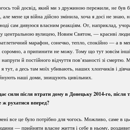
огось той досвід, який ми з дружиною пережили, не був 
але мене ця війна дійсно змінила, хоча я досі не знаю, н
іноді сам дивуюся власним реакціям. От, наприклад, учора
ду центральною вулицею, Новим Святом, — красиві люди
коатлетичний марафон, сонечко, тепло, спокійно — а в ме
 соромно, а припинити не можу. Тому що тут зовсім інші
є напруги й постійного відчуття пов’язаності зі смертю.
 я тут, а десь там моїх убивають, наших хлопчиків і дівч
уйнують наші доми, знищують цивільних.
ає сили після втрати дому в Донецьку
2014-го
, після 
е ж рухатися вперед?
мені все це було потрібно для чогось. Можливо, саме в ц
дини — прийняти власне життя і себе в ньому, роздивити