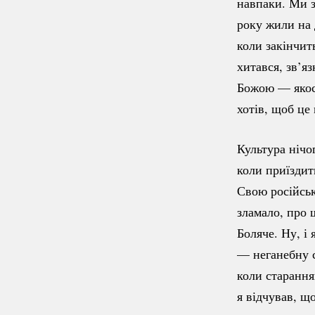
навпаки. Ми 
року жили на 
коли закінчить
хитався, зв’я
Божою — якос
хотів, щоб це
Культура нічо
коли приїздит
Свою російськ
зламало, про 
Боляче. Ну, і
— неганебну с
коли старання
я відчував, щ