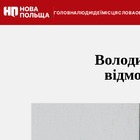
ГОЛОВНА
ЛЮДИ
ІДЕЇ
МІСЦЯ
СЛОВА
О
Волод
відмо