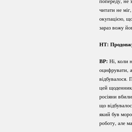
попереду, не з
читати не міг
окупацією, що
зараз вожу йо
НТ: Продовжу
ВР:
Ні, коли 
оцифрувати, а
відбувалося. 
цей щоденник.
росіяни вбили
що відбувалос
який був моро
роботу, але м