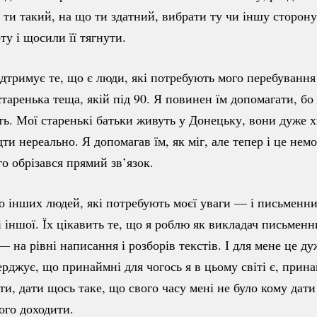
о ти такий, на що ти здатний, вибрати ту чи іншу сторону
ту і щосили її тягнути.
дтримує те, що є люди, які потребують мого перебування 
таренька теща, якій під 90. Я повинен їм допомагати, бо
ть. Мої старенькі батьки живуть у Донецьку, вони дуже х
ідти нереально. Я допомагав їм, як міг, але тепер і це н
го обрізався прямий зв’язок.
то інших людей, які потребують моєї уваги — і письменниц
 і іншої. Їх цікавить те, що я роблю як викладач письменн
— на рівні написання і розборів текстів. І для мене це д
ерджує, що принаймні для чогось я в цьому світі є, прин
и, дати щось таке, що свого часу мені не було кому дати
ого доходити.