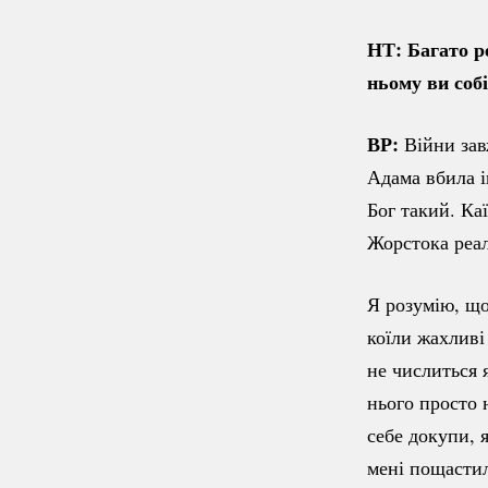
НТ: Багато ре
ньому ви соб
ВР:
Війни зав
Адама вбила і
Бог такий. Ка
Жорстока реал
Я розумію, що
коїли жахливі
не числиться 
нього просто 
себе докупи, я
мені пощасти