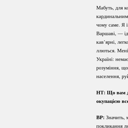
Мабуть, для к
кардинальним, 
чому саме. Я 
Варшаві, — і
кав’ярні, лег
ллються. Мені
Україні: нема
розуміння, що
населення, р
НТ: Що вам д
окупацією вс
ВР:
Значить, 
покликання лю