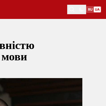
RU
UA
Toggle theme
Toggle theme
вністю
ї мови