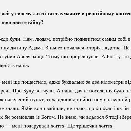
чей у своєму житті ви тлумачите в релігійному контек
і пояснюєте війну?
жди були. Нам, людям, потрібно подивитися самим собі в
ншу дитину Адама. З цього почалася історія людства. Це м
їн убив Авеля за що? Тому що приревнував. А Бог тут ні 
ьність наша.
 мені ще пощастило, адже буквально за два кілометри від
 речі. Про Бучу всі чули. А наше дачне поселення було н
як населений пункт, тож відповідно його нема на мапі й 
не знали. Якби вони зайшли, не знаю, що би було і як би 
к би розмовляв із Богом. Не знаю, чи вдалося б тоді збер
ло — мені подарували життя. Ще трішечки життя.