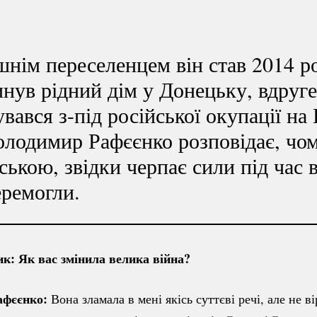
нім переселенцем він став 2014 р
нув рідний дім у Донецьку, вдру
вався з-під російської окупації на
лодимир Рафєєнко розповідає, чом
ською, звідки черпає сили під час 
еремогли.
к: Як вас змінила велика війна?
афєєнко:
Вона зламала в мені якісь суттєві речі, але не в