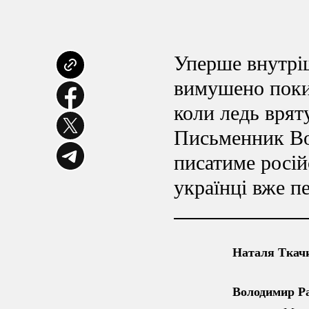
Уперше внутріш
вимушено поки
коли ледь вряту
Письменник Во
писатиме росій
українці вже п
Наталя Ткачи
Володимир Р