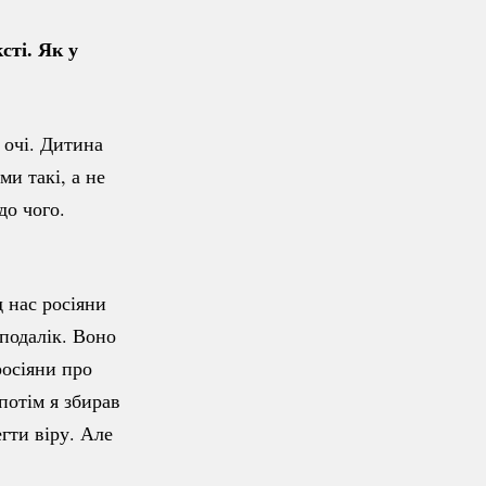
сті. Як у
 очі. Дитина
и такі, а не
до чого.
 нас росіяни
еподалік. Воно
росіяни про
потім я збирав
егти віру. Але