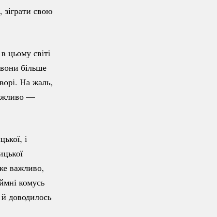
, зіграти свою
в цьому світі
 вони більше
ворі. На жаль,
еможливо —
ької, і
ицької
уже важливо,
аймні комусь
 й доводилось