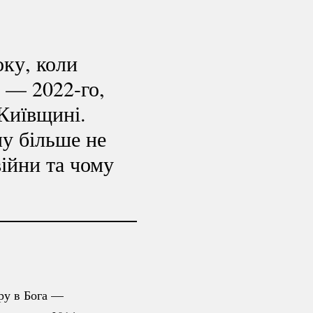
оку, коли
ге —
2022-го
,
 Київщині.
у більше не
війни та чому
іру в Бога —