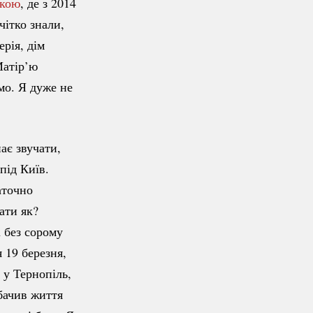
нкою
, де з 2014
чітко знали,
ерія, дім
Матір’ю
о. Я дуже не
ає звучати,
під Київ.
аточно
ати як?
і без сорому
 19 березня,
 у Тернопіль,
 бачив життя