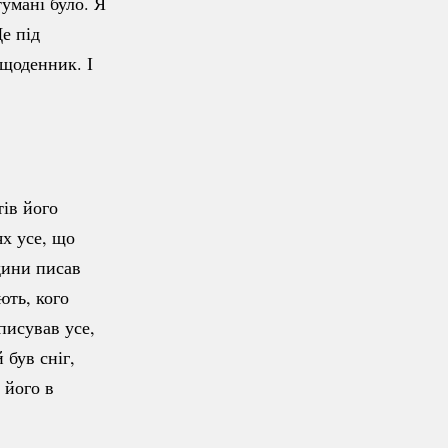
тумані було. Я
Ще під
 щоденник. І
тів його
ях усе, що
ини писав
ють, кого
писував усе,
 був сніг,
 його в