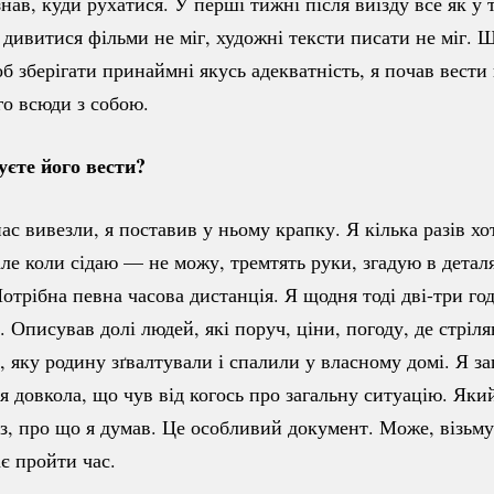
нав, куди рухатися. У перші тижні після виїзду все як у 
, дивитися фільми не міг, художні тексти писати не міг. 
б зберігати принаймні якусь адекватність, я почав вести
го всюди з собою.
єте його вести?
нас вивезли, я поставив у ньому крапку. Я кілька разів хо
ле коли сідаю — не можу, тремтять руки, згадую в детал
Потрібна певна часова дистанція. Я щодня тоді
дві-три
год
 Описував долі людей, які поруч, ціни, погоду, де стріля
, яку родину зґвалтували і спалили у власному домі. Я за
я довкола, що чув від когось про загальну ситуацію. Який
з, про що я думав. Це особливий документ. Може, візьму
ає пройти час.