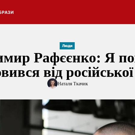
БРАЗИ
Люди
имир Рафєєнко: Я по
вився від російсько
Наталя Ткачик