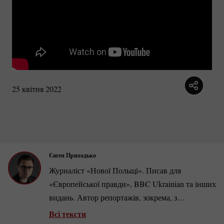
25 квітня 2022
Євген Приходько
Журналіст «Нової Польщі». Писав для
«Європейської правди», BBC Ukrainian та інших
видань. Автор репортажів, зокрема, з
прифронтових південноукраїнських міст під час
Всі тексти