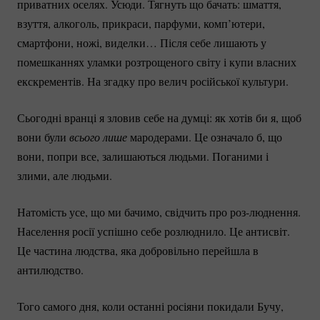
приватних оселях. Усюди. Тягнуть що бачать: шмаття,
взуття, алкоголь, прикраси, парфуми, комп’ютери,
смартфони, ножі, виделки… Після себе лишають у
помешканнях уламки розтрощеного світу і купи власних
екскрементів. На згадку про велич російської культури.
Сьогодні вранці я зловив себе на думці: як хотів би я, щоб
вони були
всього лише
мародерами. Це означало б, що
вони, попри все, залишаються людьми. Поганими і
злими, але людьми.
Натомість усе, що ми бачимо, свідчить про
роз-люднення.
Населення росії успішно себе розлюднило. Це антисвіт.
Це частина людства, яка добровільно перейшла в
антилюдство.
Того самого дня, коли останні росіяни покидали Бучу,