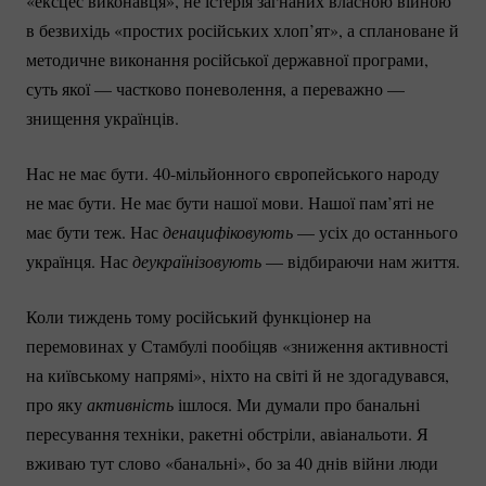
«ексцес виконавця», не істерія загнаних власною війною
в безвихідь «простих російських хлоп’ят», а сплановане й
методичне виконання російської державної програми,
суть якої — частково поневолення, а переважно —
знищення українців.
Нас не має бути.
40-мільйонного
європейського народу
не має бути. Не має бути нашої мови. Нашої пам’яті не
має бути теж. Нас
денацифіковують
— усіх до останнього
українця. Нас
деукраїнізовують
— відбираючи нам життя.
Коли тиждень тому російський функціонер на
перемовинах у Стамбулі пообіцяв «зниження активності
на київському напрямі», ніхто на світі й не здогадувався,
про яку
активність
ішлося. Ми думали про банальні
пересування техніки, ракетні обстріли, авіанальоти. Я
вживаю тут слово «банальні», бо за 40 днів війни люди