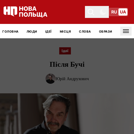
RU
UA
Toggle theme
Toggle theme
ГОЛОВНА
ЛЮДИ
ІДЕЇ
МІСЦЯ
СЛОВА
ОБРАЗИ
Tog
Ідеї
Після Бучі
Юрій Андрухович