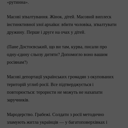
«рутинна».
Масові зґвалтування. Жінок, дітей. Масовий виплеск
інстинктивної злої архаїки: вбити чоловіка, зґвалтувати
дружину. Перше і друге на очах у дітей.
(Пане Достоєвський, що ви там, курва, писали про
одну-єдину
сльозу дитяти? Допомогло воно вашим
росіянам?)
Масові депортації українських громадян з окупованих
територій углиб росії. Все підтверджується і
повторюється: терористи не можуть не нахапати
заручників.
Мародерство. Грабежі. Солдати з росії методично
зламують житла українців — у багатоповерхівках і