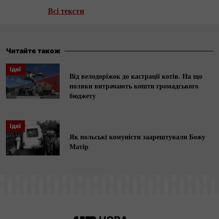
літературного угруповання
«Бу-Ба-Бу»
та
Всі тексти
чільний представник «Станіславівського
феномену». Лауреат численних міжнародних
літературних нагород та премій.
Читайте також
Ідеї
Від велодоріжок до кастрації котів. На що
поляки витрачають кошти громадського
бюджету
Ідеї
Як польські комуністи заарештували Божу
Матір