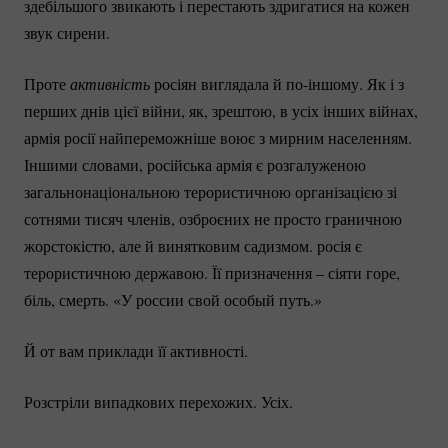
здебільшого звикають і перестають здригатися на кожен
звук сирени.
Проте
активність
росіян виглядала й
по-іншому.
Як і з
перших днів цієї війни, як, зрештою, в усіх інших війнах,
армія росії найпереможніше воює з мирним населенням.
Іншими словами, російська армія є розгалуженою
загальнонаціональною терористичною організацією зі
сотнями тисяч членів, озброєних не просто граничною
жорстокістю, але й винятковим садизмом. росія є
терористичною державою. Її призначення – сіяти горе,
біль, смерть. «У россии свой особый путь.»
Й от вам приклади її активності.
Розстріли випадкових перехожих. Усіх.