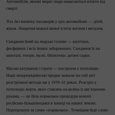
Автомобілів, якими мирні люди намагаються втекти від
смерті.
Усіх без винятку пасажирів у цих автомобілях — дітей,
жінок. Нищення кожної живої істоти вогнем і металом.
Скидання бомб на людські голови — касетних,
фосфорних і всіх інших заборонених. Скидання їх на
шпиталі, театри, музеї, бібліотеки, дитячі садки.
Масові катування і страти — пострілом у потилицю.
Наші західноукраїнські предки зазнали на собі цієї
розстрільної методи ще у 1939–41 роках. Розстріл у
потилицю жертв, яких ставлять на коліна із зав’язаними
руками, — це була нормальна процедура кожної
російсько-більшовицької
в’язниці на наших землях.
Перепрошую за слово «нормальна». Точнішим буде слово