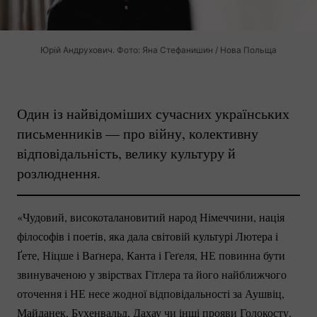
Юрій Андрухович. Фото: Яна Стефанишин / Нова Польща
Один із найвідоміших сучасних українських
письменників — про війну, колективну
відповідальність, велику культуру й
розлюднення.
«Чудовий, високоталановитий народ Німеччини, нація
філософів і поетів, яка дала світовій культурі Лютера і
Ґете, Ніцше і Ваґнера, Канта і Геґеля, НЕ повинна бути
звинуваченою у звірствах Гітлера та його найближчого
оточення і НЕ несе жодної відповідальності за Аушвіц,
Майданек, Бухенвальд, Дахау чи інші прояви Голокосту,