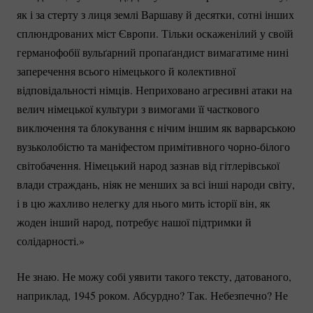
як і за стерту з лиця землі Варшаву й десятки, сотні інших
сплюндрованих міст Європи. Тільки оскаженілий у своїй
германофобії вульґарний пропаґандист вимагатиме нині
заперечення всього німецького й колективної
відповідальності німців. Неприховано агресивні атаки на
велич німецької культури з вимогами її часткового
виключення та блокування є нічим іншим як варварською
вузьколобістю та маніфестом примітивного
чорно-білого
світобачення. Німецький народ зазнав від гітлерівської
влади страждань, ніяк не менших за всі інші народи світу,
і в цю жахливо нелегку для нього мить історії він, як
жоден інший народ, потребує нашої підтримки й
солідарності.»
Не знаю. Не можу собі уявити такого тексту, датованого,
наприклад, 1945 роком. Абсурдно? Так. Небезпечно? Не