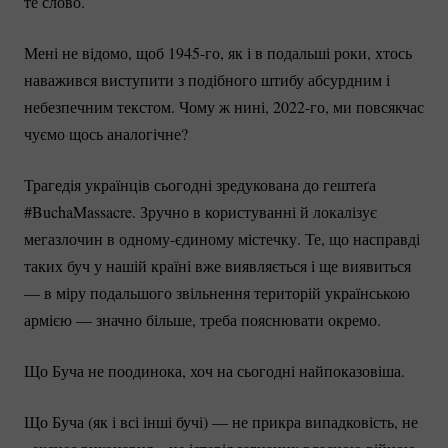
те слово.
Мені не відомо, щоб
1945-го
, як і в подальші роки, хтось
наважився виступити з подібного штибу абсурдним і
небезпечним текстом. Чому ж нині,
2022-го
, ми повсякчас
чуємо щось аналогічне?
Трагедія українців сьогодні зредукована до гештеґа
#BuchaMassacre. Зручно в користуванні й локалізує
мегазлочин в
одному-єдиному
містечку. Те, що насправді
таких буч у нашій країні вже виявляється і ще виявиться
— в міру подальшого звільнення територій українською
армією — значно більше, треба пояснювати окремо.
Що Буча не поодинока, хоч на сьогодні найпоказовіша.
Що Буча (як і всі інші бучі) — не прикра випадковість, не