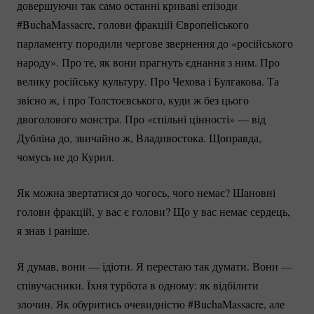
довершуючи так само останні криваві епізоди
#BuchaMassacre, голови фракцій Європейського
парламенту породили чергове звернення до «російського
народу». Про те, як вони прагнуть єднання з ним. Про
велику російську культуру. Про Чехова і Булгакова. Та
звісно ж, і про Толстоєвського, куди ж без цього
двоголового монстра. Про «спільні цінності» — від
Дубліна до, звичайно ж, Владивостока. Щоправда,
чомусь не до Курил.
Як можна звертатися до чогось, чого немає? Шановні
голови фракцій, у вас є голови? Що у вас немає сердець,
я знав і раніше.
Я думав, вони — ідіоти. Я перестаю так думати. Вони —
співучасники. Їхня турбота в одному: як відбілити
злочин. Як обуритись очевидністю #BuchaMassacre, але