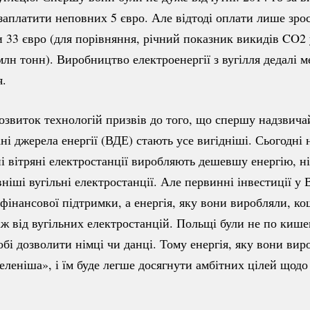
 заплатити неповних 5 євро. Але відтоді оплати лише зро
и 33 євро (для порівняння, річний показник викидів CO
млн тонн). Виробництво електроенергії з вугілля дедалі 
я.
озвиток технологій призвів до того, що спершу надзвич
ні джерела енергії (ВДЕ) стають усе вигідніші. Сьогодні
і вітряні електростанції виробляють дешевшу енергію, н
ніші вугільні електростанції. Але первинні інвестиції у
 фінансової підтримки, а енергія, яку вони виробляли, к
іж від вугільних електростанцій. Польщі були не по кишен
обі дозволити німці чи данці. Тому енергія, яку вони вир
еленіша», і їм буде легше досягнути амбітних цілей щодо