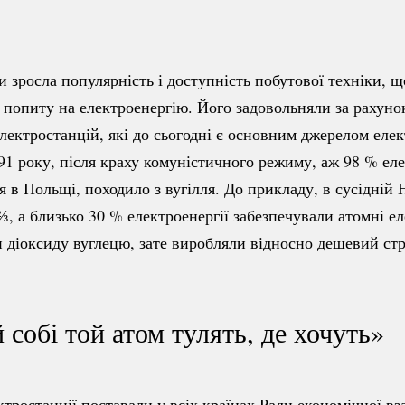
 зросла популярність і доступність побутової техніки, щ
 попиту на електроенергію. Його задовольняли за рахуно
лектростанцій, які до сьогодні є основним джерелом елек
91 року, після краху комуністичного режиму, аж
98 %
еле
я в Польщі, походило з вугілля. До прикладу, в сусідній 
⅔, а близько
30 %
електроенергії забезпечували атомні еле
и діоксиду вуглецю, зате виробляли відносно дешевий ст
 собі той атом тулять, де хочуть»
ктростанції поставали у всіх країнах Ради економічної в