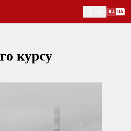
RU
UA
Toggle theme
Toggle theme
го курсу