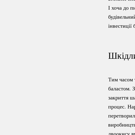
І хоча до 
будівельний
інвестиції
Шкідли
Тим часом 
баластом. 
закриття ш
процес. На
перетворил
виробництв
двоокису в