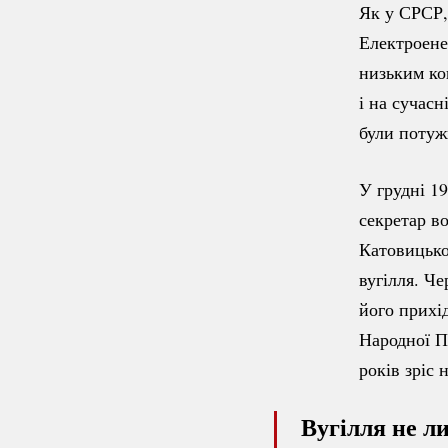
Як у СРСР,
Електроене
низьким ко
і на сучасн
були потуж
У грудні 1
секретар во
Катовицько
вугілля. Че
його прихі
Народної По
років зріс 
Вугілля не л