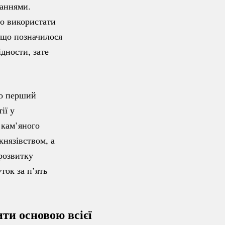
ваннями.
ло використати
 (що позначилося
ідности, зате
о перший
ії у
 кам’яного
князівством, а
розвитку
ток за п’ять
ти основою всієї