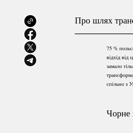
Про шлях транс
75 %
польсь
відхід від 
замало тіл
трансформа
спільно з 
Чорне 