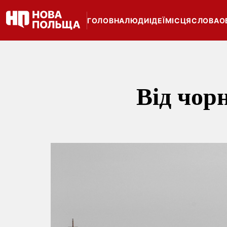
ГОЛОВНА
ЛЮДИ
ІДЕЇ
МІСЦЯ
СЛОВА
О
Від чор