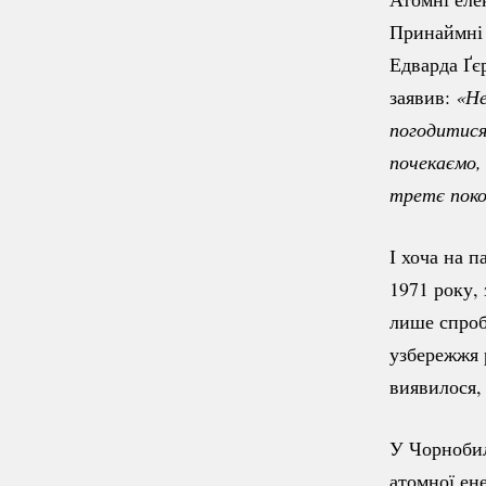
Принаймні 
Едварда Ґє
заявив:
«Не
погодитися.
почекаємо, 
третє поко
І хоча на 
1971 року,
лише спроб
узбережжя 
виявилося,
У Чорнобил
атомної ене