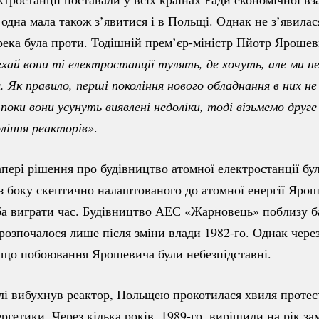
одна мала також з’явитися і в Польщі. Однак не з’явилас
река була проти. Тодішній
прем’єр-міністр
Пйотр Ярошеви
хай вони ті електростанції тулять, де хочуть, але ми н
 Як правило, перші покоління нового обладнання в них не п
поки вони усунуть виявлені недоліки, тоді візьмемо друге 
ління реакторів»
.
папері рішення про будівництво атомної електростанції бу
 з боку скептично налаштованого до атомної енергії Ярош
а виграти час. Будівництво АЕС «Жарновець» поблизу б
розпочалося лише після зміни влади
1982-го.
Однак через
 що побоювання Ярошевича були небезпідставні.
і вибухнув реактор, Польщею прокотилася хвиля протес
ргетики. Через кілька років,
1989-го
, вирішили на рік за