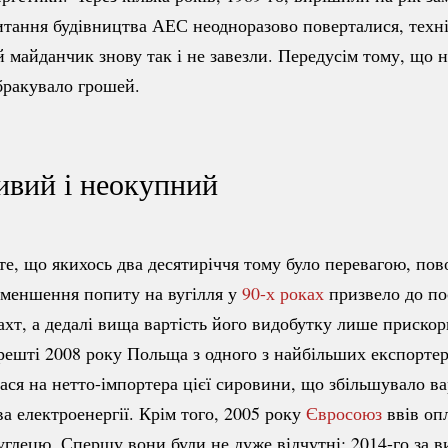
питання будівництва АЕС неодноразово поверталися, техн
 майданчик знову так і не завезли. Передусім тому, що н
 бракувало грошей.
вий і неокупний
те, що якихось два десятиріччя тому було перевагою, пов
Зменшення попиту на вугілля у
90-х роках
призвело до по
ахт, а дедалі вища вартість його видобутку лише приско
решті 2008 року Польща з одного з найбільших експортер
ася на
нетто-імпортера
цієї сировини, що збільшувало ва
а електроенергії. Крім того, 2005 року
Євросоюз
ввів оп
углецю. Спершу вони були не дуже відчутні:
2014-го
за в