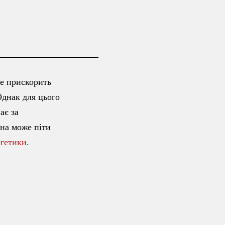
не прискорить
Однак для цього
ає за
на може піти
ргетики
.