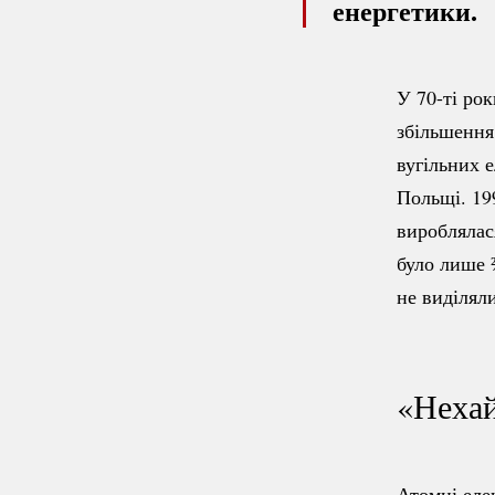
енергетики.
У
70-ті
роки
збільшення
вугільних е
Польщі. 19
вироблялас
було лише 
не виділял
«Нехай
Атомні еле