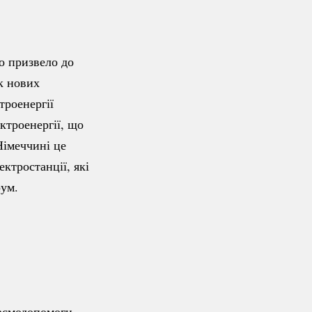
о призвело до
к нових
троенергії
ктроенергії, що
Німеччині це
ктростанції, які
рум.
заємодопомоги.