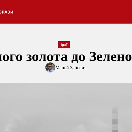
БРАЗИ
Ідеї
ного золота до Зелено
Мацєй Заневич