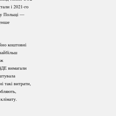
стали і
2021-го
2 у Польщі —
менше
айно коштовні
 найбільш
іж
 ВДЕ вимагали
оштувала
і такі витрати,
обляють,
 клімату.