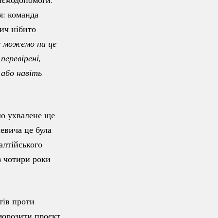
я: команда
ч нібито
е можемо на це 
еревірені, 
або навіть 
ло ухвалене ще
евича це була
алтійського
 чотири роки
тів проти
морозити проєкт.