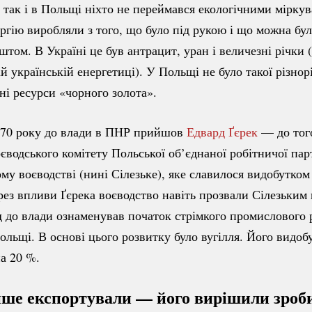
 так і в Польщі ніхто не переймався екологічними мірку
ргію виробляли з того, що було під рукою і що можна бу
штом. В Україні це був антрацит, уран і величезні річки
ій українській енергетиці). У Польщі не було такої різнор
ні ресурси «чорного золота».
970 року до влади в ПНР прийшов
Едвард Ґєрек
— до тог
єводського комітету Польської об’єднаної робітничої парт
му воєводстві (нині Сілезьке), яке славилося видобутком
рез впливи Ґєрека воєводство навіть прозвали Сілезьким 
д до влади ознаменував початок стрімкого промислового 
льщі. В основі цього розвитку було вугілля. Його видобу
на
20 %
.
ише експортували — його вирішили зроби