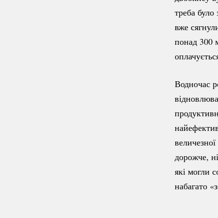
треба було
вже сягнул
понад 300 
оплачуєтьс
Водночас р
відновлюва
продуктивн
найефектив
величезної
дорожче, н
які могли с
набагато «з