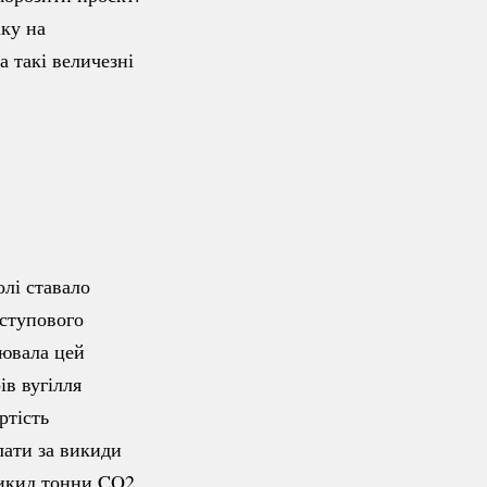
іку на
а такі величезні
олі ставало
ступового
рювала цей
ів вугілля
ртість
лати за викиди
икид тонни CO2