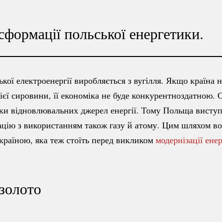
формації польської енергетики.
кої електроенергії виробляється з вугілля. Якщо країна 
цієї сировини, її економіка не буде конкурентноздатною. 
ьки відновлювальних джерел енергії. Тому Польща виступ
цію з використанням також газу й атому. Цим шляхом во
Україною, яка теж стоїть перед викликом
модернізації ене
золото