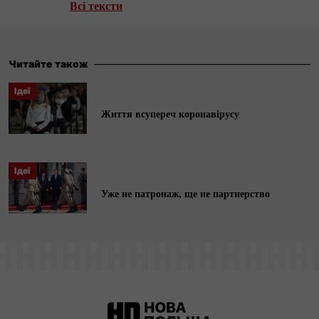
Кіркланда, під час якої навчалася у
Всі тексти
Варшавському університеті та досліджувала
тему «Портрет українського мігранта: як
міграційні процеси представлені в українському
Читайте також
інформаційному просторі».
Ідеї
Життя всупереч коронавірусу
Ідеї
Уже не патронаж, ще не партнерство