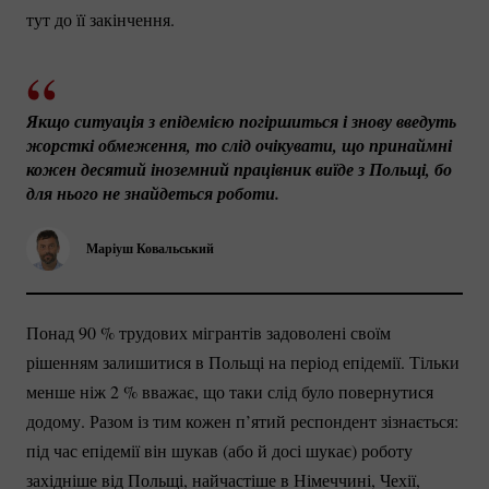
тут до її закінчення.
Якщо ситуація з епідемією погіршиться і знову введуть 
жорсткі обмеження, то слід очікувати, що принаймні 
кожен десятий іноземний працівник виїде з Польщі, бо 
для нього не знайдеться роботи.
Маріуш Ковальський
Понад
90 %
трудових мігрантів задоволені своїм
рішенням залишитися в Польщі на період епідемії. Тільки
менше ніж
2 %
вважає, що таки слід було повернутися
додому. Разом із тим кожен п’ятий респондент зізнається:
під час епідемії він шукав (або й досі шукає) роботу
західніше від Польщі, найчастіше в Німеччині, Чехії,