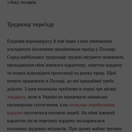
з боку поляків.
Труднощі переїзду
Епідемія коронавірусу й пов’язані з нею обмеження
ускладнили іноземним працівникам приїзд у Польщу.
Серед найбільших труднощів трудові мігранти називають
проходження обов’язкового карантину, перетин кордону
та пошук відповідної пропозиції на ринку праці. Щоб
почати працювати в Польщі, до неї принаймні треба
доїхати. З цим виникали проблеми в перші три місяці
локдауну
, коли в Україні не працювало міжміське
пасажирське сполучення, а на
польсько-українському
кордоні
скупчилися натовпи людей. На обов’язковий
карантин після перетину кордону поскаржилася
половина трудових мігрантів. При цьому майже третина