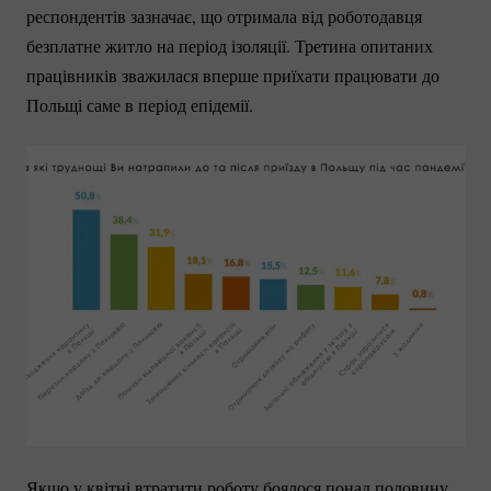
респондентів зазначає, що отримала від роботодавця
безплатне житло на період ізоляції. Третина опитаних
працівників зважилася вперше приїхати працювати до
Польщі саме в період епідемії.
Якщо у квітні втратити роботу боялося понад половину