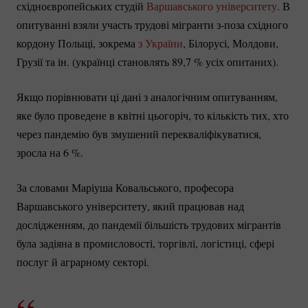
східноєвропейських студій
Варшавського університету
. В
опитуванні взяли участь трудові мігранти з-поза східного
кордону Польщі, зокрема
з України
, Білорусі, Молдови,
Грузії та ін. (українці становлять 89,
7 %
усіх опитаних).
Якщо порівнювати ці дані з аналогічним опитуванням,
яке було проведене в квітні цьогоріч, то кількість тих, хто
через пандемію був змушений перекваліфікуватися,
зросла на
6 %
.
За словами Маріуша Ковальського, професора
Варшавського університету, який працював над
дослідженням, до пандемії більшість трудових мігрантів
була задіяна в промисловості, торгівлі, логістиці, сфері
послуг й аграрному секторі.