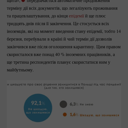
щита»,
передбачається автоматичне продовження
терміну дії всіх документів, що легалізують проживання
та працевлаштування, до кінця
епідемії
й ще плюс
тридцять днів після її закінчення. Це стосується всіх
іноземців, які на момент введення стану епідемії, тобто 14
березня, перебували в країні й чий термін дії дозволів
закінчився вже після оголошення карантину. Цим правом
скористалося вже понад
40 %
іноземних працівників, а
ще третина респондентів планує скористатися ним у
майбутньому.