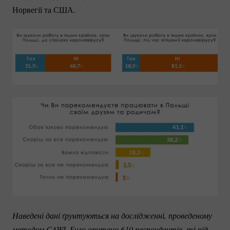
Норвегії та США.
Наведені дані ґрунтуються на дослідженні, проведеному 
методом CAWІ. Було опитано 610 респондентів, які під 