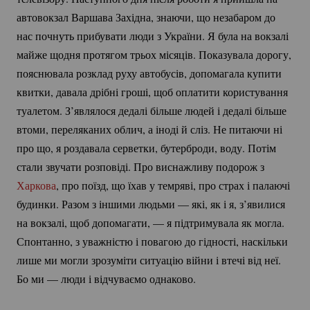
автовокзал Варшава Західна, знаючи, що незабаром до
нас почнуть прибувати люди з України. Я була на вокзалі
майже щодня протягом трьох місяців. Показувала дорогу,
пояснювала розклад руху автобусів, допомагала купити
квитки, давала дрібні гроші, щоб оплатити користування
туалетом. З’являлося дедалі більше людей і дедалі більше
втоми, переляканих облич, а іноді й сліз. Не питаючи ні
про що, я роздавала серветки, бутерброди, воду. Потім
стали звучати розповіді. Про виснажливу подорож з
Харкова
, про поїзд, що їхав у темряві, про страх і палаючі
будинки. Разом з іншими людьми — які, як і я, з’явилися
на вокзалі, щоб допомагати, — я підтримувала як могла.
Спонтанно, з уважністю і повагою до гідності, наскільки
лише ми могли зрозуміти ситуацію війни і втечі від неї.
Бо ми — люди і відчуваємо однаково.