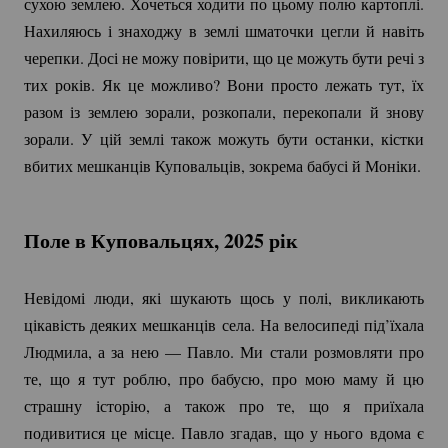
сухою землею. Хочеться ходити по цьому полю картоплі.
Нахиляюсь і знаходжу в землі шматочки цегли й навіть
черепки. Досі не можу повірити, що це можуть бути речі з
тих років. Як це можливо? Вони просто лежать тут, їх
разом із землею зорали, розкопали, перекопали й знову
зорали. У цій землі також можуть бути останки, кістки
вбитих мешканців Куповальців, зокрема бабусі й Моніки.
Поле в Куповальцях, 2025 рік
Невідомі люди, які шукають щось у полі, викликають
цікавість деяких мешканців села. На велосипеді під’їхала
Людмила, а за нею — Павло. Ми стали розмовляти про
те, що я тут роблю, про бабусю, про мою маму й цю
страшну історію, а також про те, що я приїхала
подивитися це місце. Павло згадав, що у нього вдома є