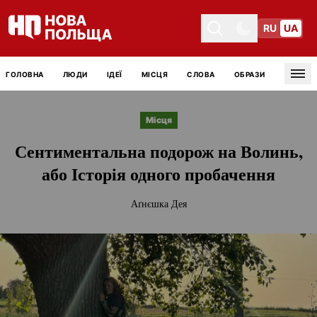
RU
UA
Toggle theme
Toggle theme
ГОЛОВНА
ЛЮДИ
ІДЕЇ
МІСЦЯ
СЛОВА
ОБРАЗИ
Tog
Місця
Сентиментальна подорож на Волинь,
або Історія одного пробачення
Аґнєшка Дея