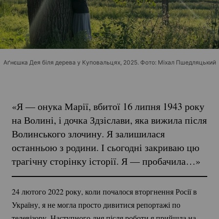
Аґнєшка Дея біля дерева у Куповальцях, 2025. Фото: Міхал Пшедляцький
«Я — онука Марії, вбитої 16 липня 1943 року
на Волині, і дочка Здзіслави, яка вижила після
Волинського злочину. Я залишилася
останньою з родини. І сьогодні закриваю цю
трагічну сторінку історії. Я — пробачила…»
24 лютого 2022 року, коли почалося вторгнення Росії в
Україну, я не могла просто дивитися репортажі по
телевізору. Наступного дня після роботи я прийшла на