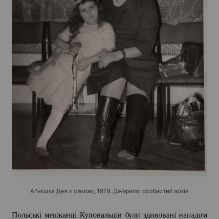
Аґнєшка Дея з мамою, 1979. Джерело: особистий архів
Польські мешканці Куповальців були здивовані нападом