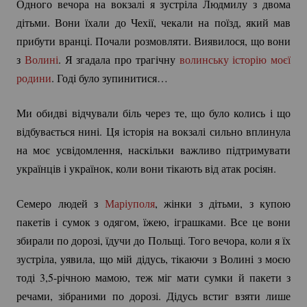
Одного вечора на вокзалі я зустріла Людмилу з двома
дітьми. Вони їхали до Чехії, чекали на поїзд, який мав
прибути вранці. Почали розмовляти. Виявилося, що вони
з
Волині
. Я згадала про трагічну
волинську історію моєї
родини
. Годі було зупинитися…
Ми обидві відчували біль через те, що було колись і що
відбувається нині. Ця історія на вокзалі сильно вплинула
на моє усвідомлення, наскільки важливо підтримувати
українців і українок, коли вони тікають від атак росіян.
Семеро людей з
Маріуполя
, жінки з дітьми, з купою
пакетів і сумок з одягом, їжею, іграшками. Все це вони
збирали по дорозі, їдучи до Польщі. Того вечора, коли я їх
зустріла, уявила, що мій дідусь, тікаючи з Волині з моєю
тоді 3,5-річною мамою, теж міг мати сумки й пакети з
речами, зібраними по дорозі. Дідусь встиг взяти лише