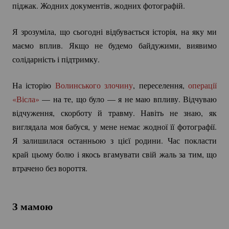
піджак. Жодних документів, жодних фотографій.
Я зрозуміла, що сьогодні відбувається історія, на яку ми
маємо вплив. Якщо не будемо байдужими, виявимо
солідарність і підтримку.
На історію
Волинського злочину
, переселення,
операції
«Вісла»
— на те, що було — я не маю впливу. Відчуваю
відчуження, скорботу й травму. Навіть не знаю, як
виглядала моя бабуся, у мене немає жодної її фотографії.
Я залишилася останньою з цієї родини. Час покласти
край цьому болю і якось вгамувати свій жаль за тим, що
втрачено без вороття.
З мамою