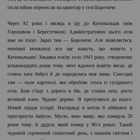
після війни перенесли на цвинтар у селі Борочиче.
Через 82 роки і місяць я їду до Куповальців (між
Гороховом і Берестечком). Адміністративно цього села
вже не існує. Зараз там — Борочиче. Але виявляється,
нинішні мешканці все ще кажуть, що живуть у
Куповальцях! Завдяки ескізу села 1943 року, створеному
кільканадцять років тому, мені вдалося знайти місце, де
стояла хата бабусі й де народилась моя мама. Сьогодні
там — поле картоплі, яке обробляє хтось із сусіднього
села. Біля з’їзду з дороги в бік, де стояла хата, росте
великий клен. Чудове дерево. Я притуляюся до нього.
Німий свідок історії. Насправді я хотіла б обійняти й
пригорнути бабусю, Мусю, мою маму, яка померла 20
років тому, й дідуся, який помер у 80-х роках. Такий
чудовий серпневий спекотний день, з ніжним світлом і