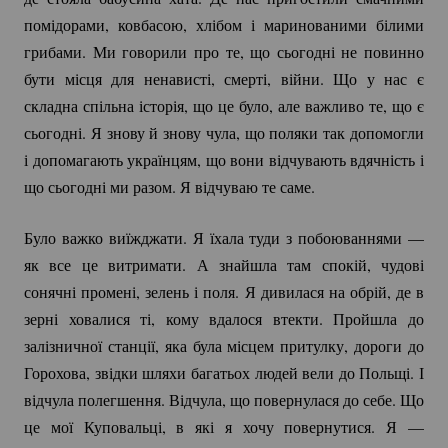
помідорами, ковбасою, хлібом і маринованими білими
грибами. Ми говорили про те, що сьогодні не повинно
бути місця для ненависті, смерті, війни. Що у нас є
складна спільна історія, що це було, але важливо те, що є
сьогодні. Я знову й знову чула, що поляки так допомогли
і допомагають українцям, що вони відчувають вдячність і
що сьогодні ми разом. Я відчуваю те саме.
Було важко виїжджати. Я їхала туди з побоюваннями —
як все це витримати. А знайшла там спокій, чудові
сонячні промені, зелень і поля. Я дивилася на обрій, де в
зерні ховалися ті, кому вдалося втекти. Пройшла до
залізничної станції, яка була місцем притулку, дороги до
Горохова, звідки шляхи багатьох людей вели до Польщі. І
відчула полегшення. Відчула, що повернулася до себе. Що
це мої Куповальці, в які я хочу повернутися. Я —