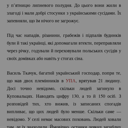
у п’ятницю липневого полудня. До цього вони жили в
злагоді і мали добрі стосунки з українськими сусідами. Їх
запевняли, що їм нічого не загрожує.
Під час нападів, різанини, грабежів і підпалів будинків
були й такі українці, які допомагали втекти, переправляли
через річку, годували й переховували польських сусідів у
своїх домівках або навіть у стогах сіна.
Василь Ткачук, багатий український господар, попри те,
що мав двох племінників в
УПА
, врятував 21 людину.
Досі точно невідомо, скільки людей загинуло в
Куповальцях. Наводять цифру 130, а то й 150 осіб. З
розповідей тих, хто вижив, із записаних спогадів
випливає, що цих людей було менше. Скільки саме —
невідомо. У селі немає масових поховань. Людей ховали
там, де їх знаходили. Ймовірно, останки деяких загиблих