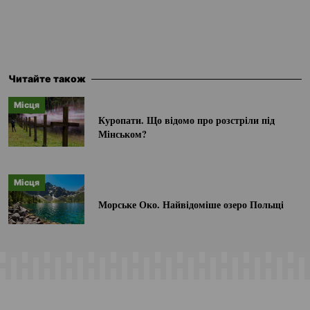
Читайте також
Місця
Куропати. Що відомо про розстріли під
Мінськом?
Місця
Морське Око. Найвідоміше озеро Польщі