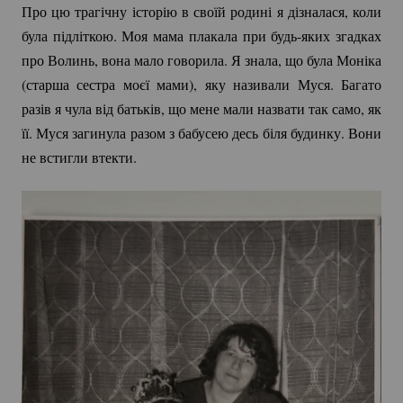
Про цю трагічну історію в своїй родині я дізналася, коли
була підліткою. Моя мама плакала при
будь-яких
згадках
про Волинь, вона мало говорила. Я знала, що була Моніка
(старша сестра моєї мами), яку називали Муся. Багато
разів я чула від батьків, що мене мали назвати так само, як
її. Муся загинула разом з бабусею десь біля будинку. Вони
не встигли втекти.