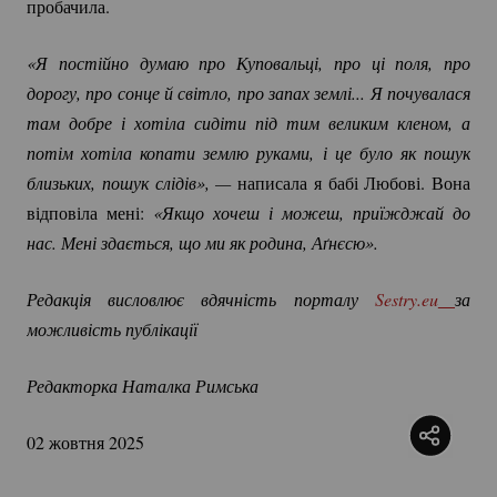
пробачила.
«Я постійно думаю про Куповальці, про ці поля, про 
дорогу, про сонце й світло, про запах землі... Я почувалася 
там добре і хотіла сидіти під тим великим кленом, а 
потім хотіла копати землю руками, і це було як пошук 
близьких, пошук слідів», — 
написала я бабі Любові. Вона
відповіла мені:
«Якщо хочеш і можеш, приїжджай до 
нас. Мені здається, що ми як родина, Аґнєсю».
Редакція висловлює вдячність порталу 
Sestry.eu
за 
можливість публікації
Редакторка Наталка Римська
02 жовтня 2025