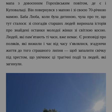
мапа з довоєнним Горохівським повітом, де є і
Куповальці. Він повернувся з мапою і зі своєю
70-річною
мамою. Баба Люба, коли була дитиною, чула про те, що
тут сталося: зі спогадів старших людей виринала історія
про знайдені останки молодої жінки зі світлою косою.
Людей, які пам’ятають ті часи, вже немає. Є розповіді про
поляків, які вижили і час від часу з’являлися, згадуючи
життя до того страшного липня — щоб запалити свічку
під хрестом, що увічнює ці трагічні події та людей, які
загинули.