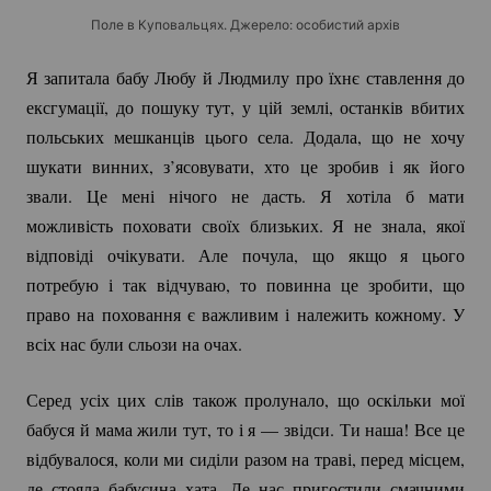
Поле в Куповальцях. Джерело: особистий архів
Я запитала бабу Любу й Людмилу про їхнє ставлення до
ексгумації, до пошуку тут, у цій землі, останків вбитих
польських мешканців цього села. Додала, що не хочу
шукати винних, з’ясовувати, хто це зробив і як його
звали. Це мені нічого не дасть. Я хотіла б мати
можливість поховати своїх близьких. Я не знала, якої
відповіді очікувати. Але почула, що якщо я цього
потребую і так відчуваю, то повинна це зробити, що
право на поховання є важливим і належить кожному. У
всіх нас були сльози на очах.
Серед усіх цих слів також пролунало, що оскільки мої
бабуся й мама жили тут, то і я — звідси. Ти наша! Все це
відбувалося, коли ми сиділи разом на траві, перед місцем,
де стояла бабусина хата. Де нас пригостили смачними