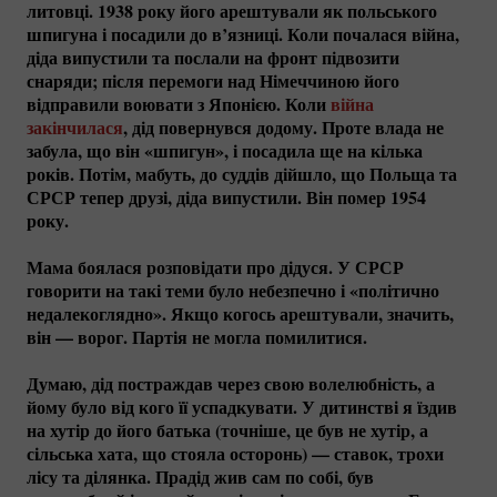
литовці. 1938 року його арештували як польського
шпигуна і посадили до в’язниці. Коли почалася війна,
діда випустили та послали на фронт підвозити
снаряди; після перемоги над Німеччиною його
відправили воювати з Японією. Коли
війна
закінчилася
, дід повернувся додому. Проте влада не
забула, що він «шпигун», і посадила ще на кілька
років. Потім, мабуть, до суддів дійшло, що Польща та
СРСР тепер друзі, діда випустили. Він помер 1954
року.
Мама боялася розповідати про дідуся. У СРСР
говорити на такі теми було небезпечно і «політично
недалекоглядно». Якщо когось арештували, значить,
він — ворог. Партія не могла помилитися.
Думаю, дід постраждав через свою волелюбність, а
йому було від кого її успадкувати. У дитинстві я їздив
на хутір до його батька (точніше, це був не хутір, а
сільська хата, що стояла осторонь) — ставок, трохи
лісу та ділянка. Прадід жив сам по собі, був