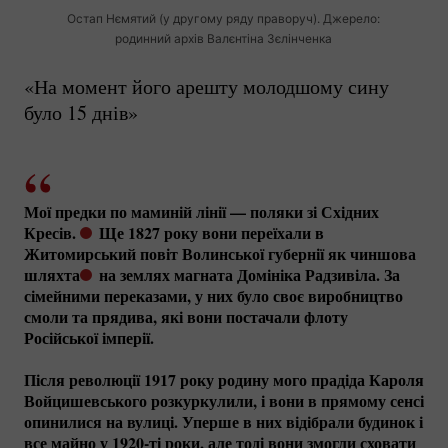
Остап Нємятий (у другому ряду праворуч). Джерело:
родинний архів Валєнтіна Зєлінченка
«На момент його арешту молодшому сину
було 15 днів»
Мої предки по маминій лінії — поляки зі Східних
Кресів.
Ще 1827 року вони переїхали в
Житомирський повіт Волинської губернії як чиншова
шляхта
на землях магната Домініка Радзивіла. За
сімейними переказами, у них було своє виробництво
смоли та прядива, які вони постачали флоту
Російської імперії.
Після революції 1917 року родину мого прадіда Кароля
Войцишевського розкуркулили, і вони в прямому сенсі
опинилися на вулиці. Уперше в них відібрали будинок і
все майно у
1920-ті
роки, але тоді вони змогли сховати