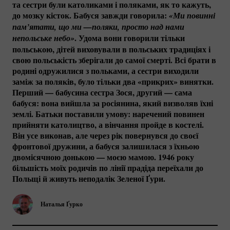
та сестри були католиками і поляками, як то кажуть,
до мозку кісток. Бабуся завжди говорила:
«Ми повинні 
пам’ятати, що ми —поляки, просто над нами 
. Удома вони говорили тільки
непольське небо»
польською, дітей виховували в польських традиціях і
свою польськість зберігали до самої смерті. Всі брати в
родині одружилися з польками, а сестри виходили
заміж за поляків, було тільки два «прикрих» винятки.
Перший — бабусина сестра Зося, другий — сама
бабуся: вона вийшла за росіянина, який визволяв їхні
землі. Батьки поставили умову: наречений повинен
прийняти католицтво, а вінчання пройде в костелі.
Він усе виконав, але через рік повернувся до своєї
фронтової дружини, а бабуся залишилася з їхньою
двомісячною донькою — моєю мамою. 1946 року
більшість моїх родичів по лінії прадіда переїхали до
Польщі й живуть неподалік Зеленої Ґури.
Наталья Ґурко