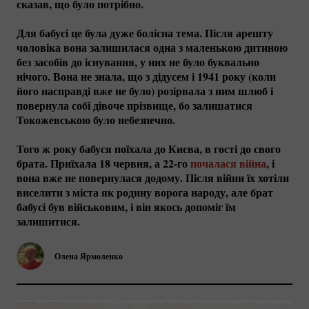
сказав, що було потрібно.
Для бабусі це була дуже болісна тема. Після арешту
чоловіка вона залишилася одна з маленькою дитиною
без засобів до існування, у них не було буквально
нічого. Вона не знала, що з дідусем і 1941 року (коли
його насправді вже не було) розірвала з ним шлюб і
повернула собі дівоче прізвище, бо залишатися
Токожевською було небезпечно.
Того ж року бабуся поїхала до Києва, в гості до свого
брата. Приїхала 18 червня, а
22-го
почалася війна
, і
вона вже не повернулася додому. Після війни їх хотіли
виселити з міста як родину ворога народу, але брат
бабусі був військовим, і він якось допоміг їм
залишитися.
Олена Ярмоленко