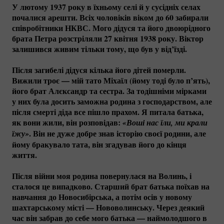
У лютому 1937 року в їхньому селі й у сусідніх селах
почалися арешти. Всіх чоловіків віком до 60 забирали
співробітники НКВС. Мого дідуся та його двоюрідного
брата Петра розстріляли 27 квітня 1938 року. Віктор
залишився живим тільки тому, що був у від’їзді.
Після загибелі дідуся кілька його дітей померли.
Вижили троє — мій тато Міхаїл (йому тоді було п’ять),
його брат Алєксандр та сестра. За тодішніми мірками
у них була досить заможна родина з господарством, але
після смерті діда все пішло прахом. Я питала батька,
як вони жили, він розповідав:
«Воші нас їли, ми крали 
. Він не дуже добре знав історію своєї родини, але
їжу»
йому бракувало тата, він згадував його до кінця
життя.
Після війни моя родина повернулася на Волинь, і
сталося це випадково. Старший брат батька поїхав на
навчання до Новосибірська, а потім осів у новому
шахтарському місті — Нововолинську. Через деякий
час він забрав до себе мого батька — наймолодшого в