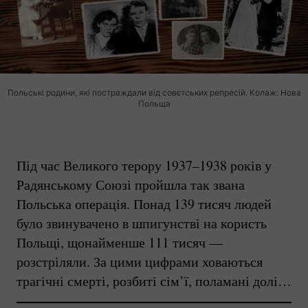
Польські родини, які постраждали від совєтських репресій. Колаж: Нова
Польща
Під час Великого терору 1937–1938 років у
Радянському Союзі пройшла так звана
Польська операція. Понад 139 тисяч людей
було звинувачено в шпигунстві на користь
Польщі, щонайменше 111 тисяч —
розстріляли. За цими цифрами ховаються
трагічні смерті, розбиті сім’ї, поламані долі…