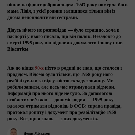
пішов на фронт добровольцем. 1947 року померла його
мама Лідія, з усієї родини залишився тільки він із
двома неповнолітніми сестрами.
Дідусь нічого не розповідав — було страшно, хоча в
паспорті у нього писало, що він поляк. Незадовго до
смерті 1995 року він відновив документи і знову став
Вікєнтієм.
Аж до кінця
90-х
ніхто в родині не знав, що сталося з
прадідом. Відомо було тільки, що 1958 року його
реабілітували за відсутністю складу злочину. Ми
робили запити, але весь час отримували відмови.
Інформації про нього ніде не було. За допомогою
особистих зв’язків — допоміг родич — 1999 року
вдалося отримати відповідь із ФСБ: справа прадіда,
протокол допиту і документ про реабілітацію 1958
року. Все, що я знаю, — з цих документів.
Денис Міхальов