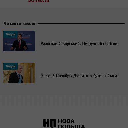
Публікувалась у виданнях «Агентство Бизнес
Новостей»,
Санкт-Петербург.ру
, Burning Hut,
Tut.by.
Читайте також
Люди
Радослав Сікорський. Незручний політик
Люди
Анджей Почобут: Достатньо бути стійким