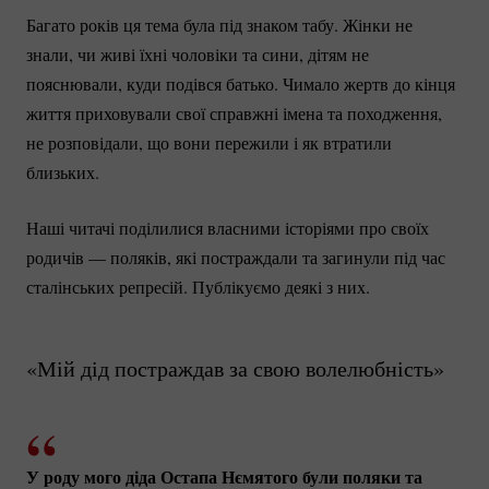
Багато років ця тема була під знаком табу. Жінки не
знали, чи живі їхні чоловіки та сини, дітям не
пояснювали, куди подівся батько. Чимало жертв до кінця
життя приховували свої справжні імена та походження,
не розповідали, що вони пережили і як втратили
близьких.
Наші читачі поділилися власними історіями про своїх
родичів — поляків, які постраждали та загинули під час
сталінських репресій. Публікуємо деякі з них.
«Мій дід постраждав за свою волелюбність»
У роду мого діда Остапа Нємятого були поляки та