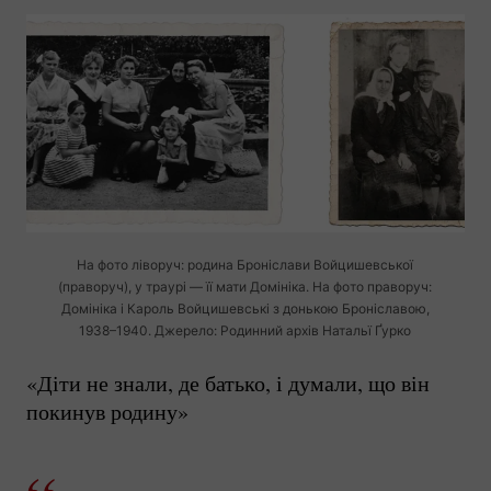
На фото ліворуч: родина Броніслави Войцишевської
(праворуч), у траурі — її мати Домініка. На фото праворуч:
Домініка і Кароль Войцишевські з донькою Броніславою,
1938–1940. Джерело: Родинний архів Натальї Ґурко
«Діти не знали, де батько, і думали, що він
покинув родину»