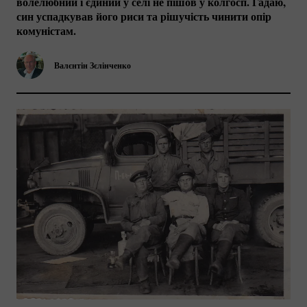
волелюбний і єдиний у селі не пішов у колгосп. Гадаю,
син успадкував його риси та рішучість чинити опір
комуністам.
Валєнтін Зєлінченко