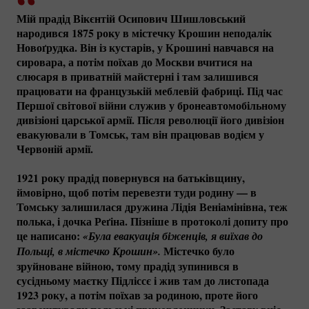
Мій прадід Вікєнтій Осипович Шишловський
народився 1875 року в містечку Крошин неподалік
Новоґрудка. Він із кустарів, у Крошині навчався на
сировара, а потім поїхав до Москви вчитися на
слюсаря в приватній майстерні і там залишився
працювати на французькій меблевій фабриці. Під час
Першої світової війни служив у бронеавтомобільному
дивізіоні царської армії. Після революції його дивізіон
евакуювали в Томськ, там він працював водієм у
Червоній армії.
1921 року прадід повернувся на батьківщину,
ймовірно, щоб потім перевезти туди родину — в
Томську залишилася дружина Лідія Веніамінівна, теж
полька, і дочка Реґіна. Пізніше в протоколі допиту про
це написано:
«Була евакуація біженців, я виїхав до 
Містечко було
Польщі, в містечко Крошин».
зруйноване війною, тому прадід зупинився в
сусідньому маєтку Підліссє і жив там до листопада
1923 року, а потім поїхав за родиною, проте його