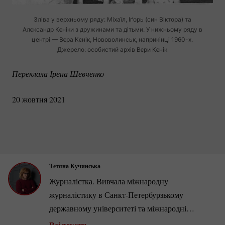
Зліва у верхньому ряду: Міхаїл, Іґорь (син Віктора) та
Алєксандр Кєніки з дружинами та дітьми. У нижньому ряду в
центрі — Вєра Кєнік, Нововолинськ, наприкінці
1960-х.
Джерело: особистий архів Вєри Кєнік
Переклала Ірена Шевченко
20 жовтня 2021
Тетяна Кучинська
Журналістка. Вивчала міжнародну
журналістику в
Санкт-Петербурзькому
державному університеті та міжнародні
відносини в Академії фінансів і бізнесу Vistula.
Всі тексти