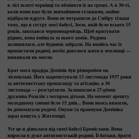
в лісі золоті червінці та обміняти їх на гроші. А в
30-ті
,
коли вони вже були звичайними селянами, майно
відібрали вдруге. Вони не потрапили до Сибіру тільки
тому, що в сестру моєї бабусі, Зосю, якій було всього 15
років, закохався червоноармієць. Щоб врятувати
рідних, вона вийшла за нього заміж. Родина
залишилася, але будинок забрали. На якийсь час їх
прихистили родичі, потім довелося жити в землянці —
виживали як могли.
Брат мого прадіда Домінік був різноробом на
лісопильні. Його заарештували 13 листопада 1937 роки
за антисовєтську пропаганду та агітацію, а 30
листопада — розстріляли. Залишилися
27-річна
дружина Розалія з чотирма дітьми. На момент арешту
молодшому синові було 15 днів... Вони якось вижили,
їм допомагали родичі. Онуки та правнуки Домініка
зараз живуть у Житомирі.
Усе це я дізналася від своєї бабусі Броніслави. Вона
виросла в дуже антисовєтській родині. Її батьки, брати