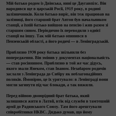
Мій батько родом із Двінська, нині це Даугавпілс. Він
народився ще в царській Росії, 1915 року, в родині
залізничників. Коли батько виріс, він теж працював на
залізниці, його старший брат Антон був начальником
станції, а їхній батько вийшов на пенсію і жив разом зі
старшим сином. Періодично їх переводили з однієї
станції на іншу. Так мій батько опинився в
Пензенській області, а його родичі — в Ленінградській.
Приблизно 1938 року батька звільнили без
попередження. Він змінив у документах національність
— став росіянином. Приблизно в той же час дідусь,
якого звали Янеком, став Іваном. Незабаром родичів
заслали з Ленінграда до Сибіру як неблагонадійних
поляків. Ймовірно, це їх урятувало: в Ленінграді вони
могли загинути під час блокади, а так вижили.
Перед війною двоюрідний брат батька, який
залишився жити в Латвії, втік від служби в тамтешній
армії до Радянського Союзу. Там його арештували
співробітники НКВС. Дядько думав, що йому