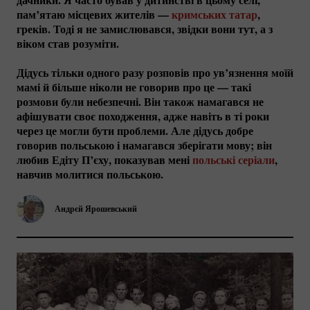
пам’ятаю місцевих жителів —
кримських татар
,
греків. Тоді я не замислювався, звідки вони тут, а з
віком став розуміти.
Дідусь тільки одного разу розповів про ув’язнення моїй
мамі й більше ніколи не говорив про це — такі
розмови були небезпечні. Він також намагався не
афішувати своє походження, адже навіть в ті роки
через це могли бути проблеми. Але дідусь добре
говорив польською і намагався зберігати мову; він
любив Едіту П’єху, показував мені
польські серіали
,
навчив молитися польською.
Андрєй Ярошевський