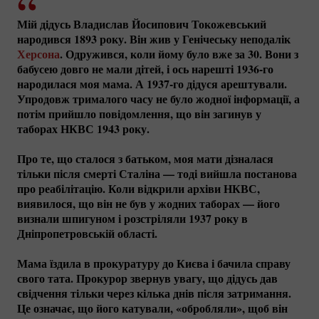
Мій дідусь Владислав Йосипович Токожевський
народився 1893 року. Він жив у Генічеську неподалік
Херсона
. Одружився, коли йому було вже за 30. Вони з
бабусею довго не мали дітей, і ось нарешті
1936-го
народилася моя мама. А
1937-го
дідуся арештували.
Упродовж трималого часу не було жодної інформації, а
потім прийшло повідомлення, що він загинув у
таборах НКВС 1943 року.
Про те, що сталося з батьком, моя мати дізналася
тільки після смерті Сталіна — тоді вийшла постанова
про реабілітацію. Коли відкрили архіви НКВС,
виявилося, що він не був у жодних таборах — його
визнали шпигуном і розстріляли 1937 року в
Дніпропетровській області.
Мама їздила в прокуратуру до Києва і бачила справу
свого тата. Прокурор звернув увагу, що дідусь дав
свідчення тільки через кілька днів після затримання.
Це означає, що його катували, «обробляли», щоб він