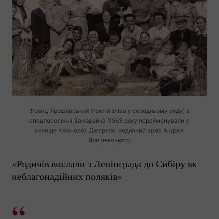
Франц Ярошевський (третій зліва у середньому ряду) в
спецпоселенні Замарайка (1963 року перейменували у
селище Ключове). Джерело: родинний архів Андрєя
Ярошевського
«Родичів вислали з Ленінграда до Сибіру як
неблагонадійних поляків»