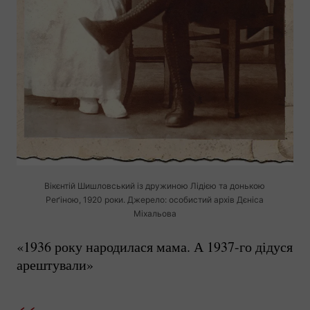
Вікєнтій Шишловський із дружиною Лідією та донькою
Реґіною, 1920 роки. Джерело: особистий архів Дєніса
Міхальова
«1936 року народилася мама. А
1937-го
дідуся
арештували»