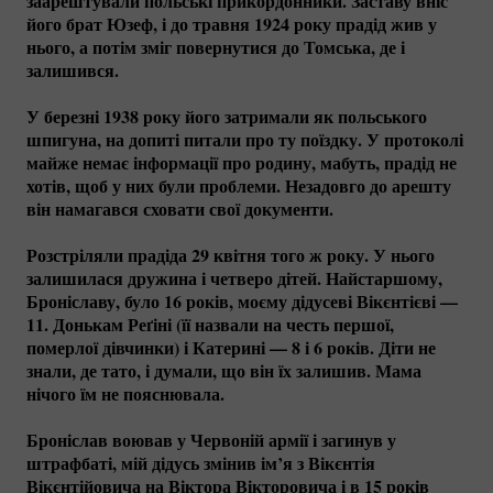
заарештували польські прикордонники. Заставу вніс
його брат Юзеф, і до травня 1924 року прадід жив у
нього, а потім зміг повернутися до Томська, де і
залишився.
У березні 1938 року його затримали як польського
шпигуна, на допиті питали про ту поїздку. У протоколі
майже немає інформації про родину, мабуть, прадід не
хотів, щоб у них були проблеми. Незадовго до арешту
він намагався сховати свої документи.
Розстріляли прадіда 29 квітня того ж року. У нього
залишилася дружина і четверо дітей. Найстаршому,
Броніславу, було 16 років, моєму дідусеві Вікєнтієві —
11. Донькам Реґіні (її назвали на честь першої,
померлої дівчинки) і Катерині — 8 і 6 років. Діти не
знали, де тато, і думали, що він їх залишив. Мама
нічого їм не пояснювала.
Броніслав воював у Червоній армії і загинув у
штрафбаті, мій дідусь змінив ім’я з Вікєнтія
Вікєнтійовича на Віктора Вікторовича і в 15 років