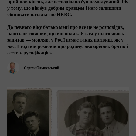
прийшов кінець, але несподівано був помилуваний. Річ
у тому, що він був добрим кравцем і його залишили
обшивати начальство НКВС.
До певного віку батько мені про все це не розповідав,
навіть не говорив, що він поляк. Я сам у нього якось
запитав — мовляв, у Росії немає таких прізвищ, як у
нас. І тоді він розповів про родину, двоюрідних братів і
сестер, русифікацію.
Серґєй Ольшевський