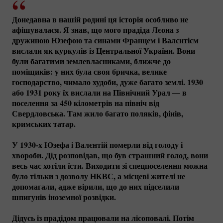
Донедавна в нашій родині ця історія особливо не
афішувалася. Я знав, що мого прадіда Лєона з
дружиною Юзефою та синами Францем і Валєнтієм
вислали як куркулів із Центральної України. Вони
були багатими землевласниками, ближче до
поміщиків: у них була своя бричка, велике
господарство, чимало худоби, дуже багато землі. 1930
або 1931 року їх вислали на Північний Урал — в
поселення за 450 кілометрів на північ від
Свердловська. Там жило багато поляків, фінів,
кримських татар.
У 1930-х Юзефа і Валєнтій померли від голоду і
хвороби. Дід розповідав, що був страшний голод, вони
весь час хотіли їсти. Виходити зі спецпоселення можна
було тільки з дозволу НКВС, а місцеві жителі не
допомагали, адже вірили, що до них підселили
шпигунів іноземної розвідки.
Дідусь із прадідом працювали на лісоповалі. Потім