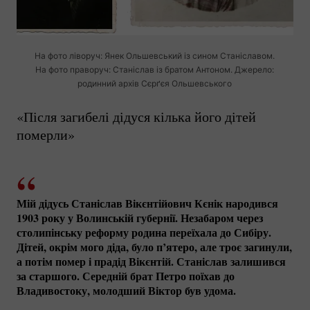
На фото ліворуч: Янек Ольшевський із сином Станіславом.
На фото праворуч: Станіслав із братом Антоном. Джерело:
родинний архів Сєрґєя Ольшевського
«Після загибелі дідуся кілька його дітей
померли»
Мій дідусь Станіслав Вікєнтійович Кєнік народився
1903 року у Волинській губернії. Незабаром через
столипінську реформу родина переїхала до Сибіру.
Дітей, окрім мого діда, було п’ятеро, але троє загинули,
а потім помер і прадід Вікєнтій. Станіслав залишився
за старшого. Середній брат Петро поїхав до
Владивостоку, молодший Віктор був удома.