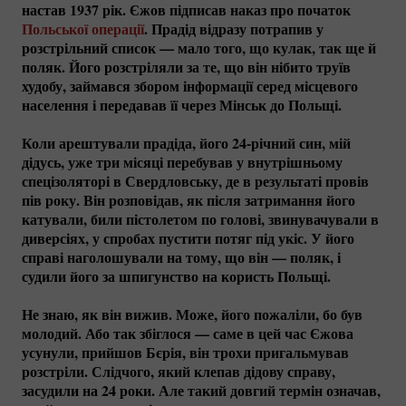
настав 1937 рік. Єжов підписав наказ про початок
Польської операції
. Прадід відразу потрапив у
розстрільний список — мало того, що кулак, так ще й
поляк. Його розстріляли за те, що він нібито труїв
худобу, займався збором інформації серед місцевого
населення і передавав її через Мінськ до Польщі.
Коли арештували прадіда, його
24-річний
син, мій
дідусь, уже три місяці перебував у внутрішньому
спецізоляторі в Свердловську, де в результаті провів
пів року. Він розповідав, як після затримання його
катували, били пістолетом по голові, звинувачували в
диверсіях, у спробах пустити потяг під укіс. У його
справі наголошували на тому, що він — поляк, і
судили його за шпигунство на користь Польщі.
Не знаю, як він вижив. Може, його пожаліли, бо був
молодий. Або так збіглося — саме в цей час Єжова
усунули, прийшов Бєрія, він трохи пригальмував
розстріли. Слідчого, який клепав дідову справу,
засудили на 24 роки. Але такий довгий термін означав,