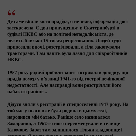
Де саме вбили мого прадіда, я не знаю, інформація досі
засекречена. Є два припущення: в Єкатеринбурзі в
будівлі НКВС або на полігоні неподалік міста, де
лежить близько 15 тисяч репресованих. Людей туди
привозили вночі, розстрілювали, а тіла закопували
тракторами. Там навіть була лазня для співробітників
НКВС.
1957 року родичі зробили запит і отримали довідку, що
прадід помер у в’язниці
1941-го
від гострої печінкової
недостатності. Але насправді вони розстріляли його
набагато раніше...
Дідуся зняли з реєстрації в спецпоселенні 1947 року. На
той час у нього вже була родина в цьому селі,
народився мій батько. Раніше село називалося
Замарайка, а
1962-го
його перейменували в селище
Ключове. Зараз там залишилося тільки кладовище і
дачники. Я часто бував у дитинстві в цьому селі,