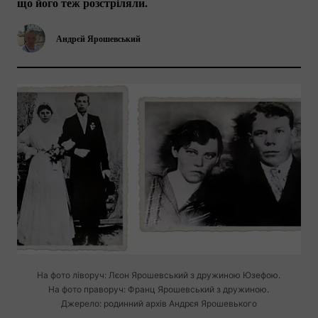
що його теж розстріляли.
Андрєй Ярошевський
На фото ліворуч: Лєон Ярошевський з дружиною Юзефою.
На фото праворуч: Франц Ярошевський з дружиною.
Джерело: родинний архів Андрєя Ярошевького