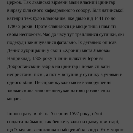
церков. Так львівські вірмени мали власний цвинтар
відразу біля свого кафедрального собору. Біля латинської
катедри теж було кладовище, яке діяло від
1441-го
до
1780-х років. Проте славилося це місце тиші і пам’яті
своїм неспокоєм. Час до часу тут траплялися сутички, які
подекуди закінчувалися фатально. Їх детально описав
Денис Зубрицький у своїй «Хроніці міста Львова».
Наприклад, 1508 року п’яний шляхтич Ієронім
Добростанський забрів на цвинтар і почав співати
непристойні пісні, а потім вступив у сутичку з учнями й
одного вбив. Це спровокувало міське заворушення —
зловмисника мало не лінчував натовп розлючених
міщан.
Іншого разу, в ніч на 5 серпня 1597 року, п’яні
солдати-найманці
так бешкетували на цьому цвинтарі,
що їх мусив заспокоювати місцевий ксьондз. Утім марно: