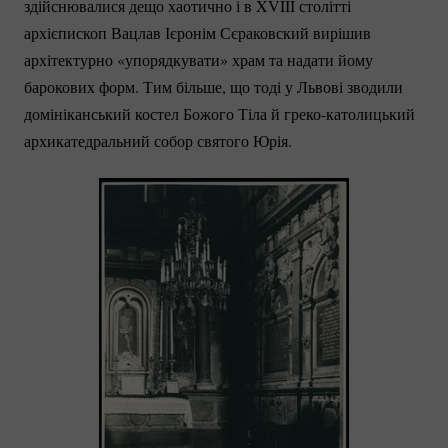
здійснювалися дещо хаотично і в XVIII столітті
архієпископ Вацлав Ієронім Сєраковский вирішив
архітектурно «упорядкувати» храм та надати йому
барокових форм. Тим більше, що тоді у Львові зводили
домініканський костел Божого Тіла й
греко-католицький
архикатедральний собор святого Юрія.