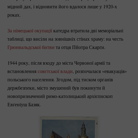
мідний дах, і відновити його вдалося лише у 1920-х
роках.
За німецької окупації
катедра втратила дві меморіальні
таблиці, що висіли на зовнішніх стінах храму: на честь
Грюнвальдської битви
та отця Пйотра Скарґи.
1944 року, після входу до міста Червоної армії та
встановлення
совєтської влади
, розпочалася «евакуація»
польського населення. Згодом, під тиском органів
держбезпеки, місто змушений був покинути й
новопризначений
римо-католицький
архієпископ
Евґеніуш Базяк.