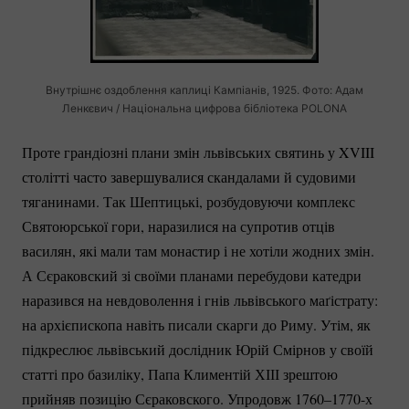
Внутрішнє оздоблення каплиці Кампіанів, 1925. Фото: Адам
Ленкєвич / Національна цифрова бібліотека POLONA
Проте грандіозні плани змін львівських святинь у XVIII
столітті часто завершувалися скандалами й судовими
тяганинами. Так Шептицькі, розбудовуючи комплекс
Святоюрської гори, наразилися на супротив отців
василян, які мали там монастир і не хотіли жодних змін.
А Сєраковский зі своїми планами перебудови катедри
наразився на невдоволення і гнів львівського маґістрату:
на архієпископа навіть писали скарги до Риму. Утім, як
підкреслює львівський дослідник Юрій Смірнов у своїй
статті про базиліку, Папа Климентій ХІІІ зрештою
прийняв позицію Сєраковского. Упродовж 1760–1770-х