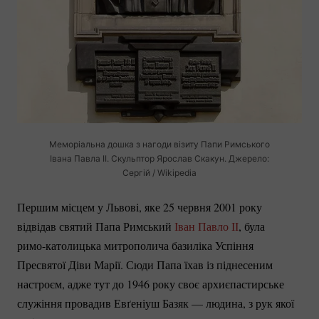
Меморіальна дошка з нагоди візиту Папи Римського
Івана Павла ІІ. Скульптор Ярослав Скакун. Джерело:
Сергій / Wikipedia
Першим місцем у Львові, яке 25 червня 2001 року
відвідав святий Папа Римський
Іван Павло ІІ
, була
римо-католицька
митрополича базиліка Успіння
Пресвятої Діви Марії. Сюди Папа їхав із піднесеним
настроєм, адже тут до 1946 року своє архиєпастирське
служіння провадив Евґеніуш Базяк — людина, з рук якої