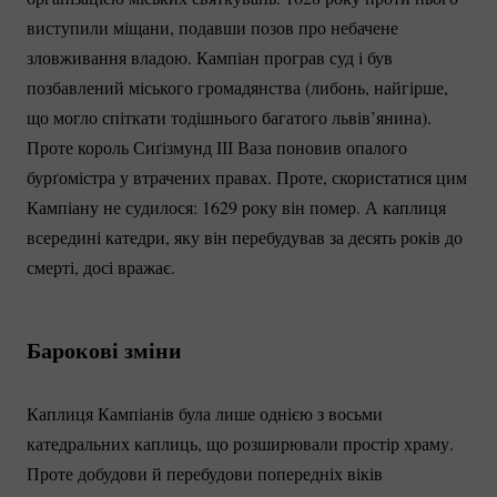
виступили міщани, подавши позов про небачене
зловживання владою. Кампіан програв суд і був
позбавлений міського громадянства (либонь, найгірше,
що могло спіткати тодішнього багатого львів’янина).
Проте король Сиґізмунд ІІІ Ваза поновив опалого
бурґомістра у втрачених правах. Проте, скористатися цим
Кампіану не судилося: 1629 року він помер. А каплиця
всередині катедри, яку він перебудував за десять років до
смерті, досі вражає.
Барокові зміни
Каплиця Кампіанів була лише однією з восьми
катедральних каплиць, що розширювали простір храму.
Проте добудови й перебудови попередніх віків