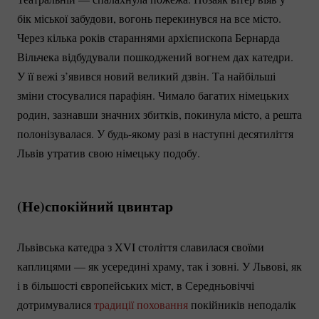
бік міської забудови, вогонь перекинувся на все місто.
Через кілька років стараннями архієпископа Бернарда
Вільчека відбудували пошкоджений вогнем дах катедри.
У її вежі з’явився новий великий дзвін. Та найбільші
зміни стосувалися парафіян. Чимало багатих німецьких
родин, зазнавши значних збитків, покинула місто, а решта
полонізувалася. У
будь-якому
разі в наступні десятиліття
Львів утратив свою німецьку подобу.
(Не)спокійний цвинтар
Львівська катедра з XVI століття славилася своїми
каплицями — як усередині храму, так і зовні. У Львові, як
і в більшості європейських міст, в Середньовіччі
дотримувалися
традиції поховання
покійників неподалік