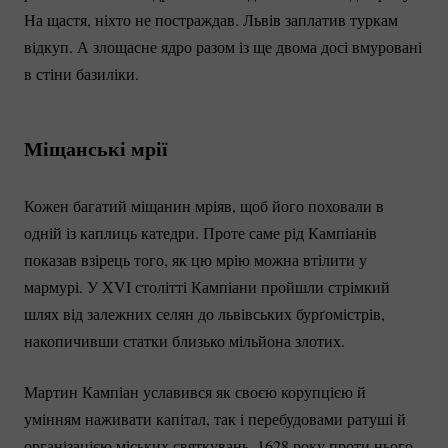
На щастя, ніхто не постраждав. Львів заплатив туркам
відкуп. А злощасне ядро разом із ще двома досі вмуровані
в стіни базиліки.
Міщанські мрії
Кожен багатий міщанин мріяв, щоб його поховали в
одній із каплиць катедри. Проте саме рід Кампіанів
показав взірець того, як цю мрію можна втілити у
мармурі. У XVI столітті Кампіани пройшли стрімкий
шлях від залежних селян до львівських бурґомістрів,
накопичивши статки близько мільйона злотих.
Мартин Кампіан уславився як своєю корупцією й
умінням наживати капітал, так і перебудовами ратуші й
організацією міських святкувань. 1628 року проти нього