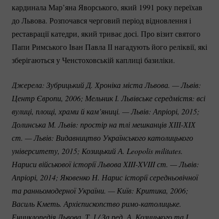
кардинала Мар’яна Яворського, який 1991 року переїхав
до Львова. Розпочався черговий період відновлення і
реставрації катедри, який триває досі. Про візит святого
Папи Римського Іван Павла ІІ нагадують його реліквії, які
зберігаються у Ченстоховській каплиці базиліки.
Джерела: Зубрицький Д. Хроніка міста Львова. — Львів: 
Центр Європи, 2006; Мельник І. Львівське середмістя: всі 
вулиці, площі, храми й кам’яниці. — Львів: Апріорі, 2015; 
Долинська М. Львів: простір на тлі мешканців 
ХІІІ-ХІХ
ст. — Львів: Видавництво Українського католицького 
університету, 2015; Козицький А. Leopolis militates. 
Нариси військової історії Львова 
XIII-XVIII
 ст. — Львів: 
Апріорі, 2014; Яковенко Н. Нарис історії середньовічної 
та ранньомодерної України. — Київ: Критика, 2006; 
Василь Кметь. Архієпископство 
римо-католицьке.
Енциклопедія Львова. Т. І / За ред. А. Козицького та І. 