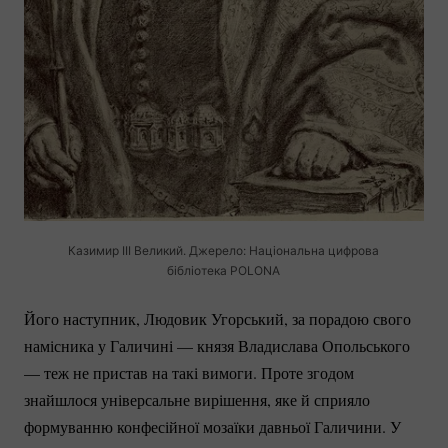
Казимир ІІІ Великий. Джерело: Національна цифрова
бібліотека POLONA
Його наступник, Людовик Угорський, за порадою свого
намісника у Галичині — князя Владислава Опольського
— теж не пристав на такі вимоги. Проте згодом
знайшлося універсальне вирішення, яке й сприяло
формуванню конфесійної мозаїки давньої Галичини. У