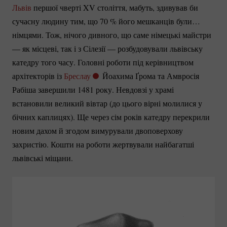
Львів
першої чверті XV століття, мабуть, здивував би
сучасну людину тим, що
70 %
його мешканців були…
німцями. Тож, нічого дивного, що саме німецькі майстри
— як місцеві, так і з Сілезії — розбудовували львівську
катедру того часу. Головні роботи під керівництвом
архітекторів із
Бреслау
Йоахима Ґрома та Амвросія
Рабіша завершили 1481 року. Невдовзі у храмі
встановили великий вівтар (до цього вірні молилися у
бічних каплицях). Ще через сім років катедру перекрили
новим дахом й згодом вимурували двоповерхову
захристію. Кошти на роботи жертвували найбагатші
львівські міщани.