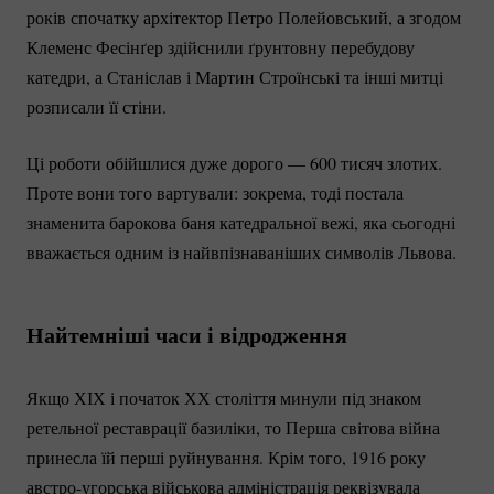
років спочатку архітектор Петро Полейовський, а згодом
Клеменс Фесінґер здійснили ґрунтовну перебудову
катедри, а Станіслав і Мартин Строїнські та інші митці
розписали її стіни.
Ці роботи обійшлися дуже дорого — 600 тисяч злотих.
Проте вони того вартували: зокрема, тоді постала
знаменита барокова баня катедральної вежі, яка сьогодні
вважається одним із найвпізнаваніших символів Львова.
Найтемніші часи і відродження
Якщо ХІХ і початок ХХ століття минули під знаком
ретельної реставрації базиліки, то Перша світова війна
принесла їй перші руйнування. Крім того, 1916 року
австро-угорська
військова адміністрація реквізувала