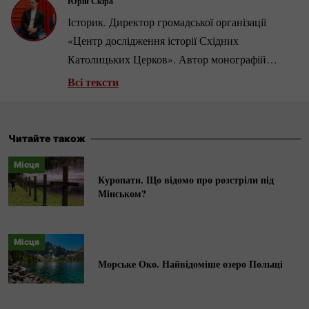
Юрій Скіра
Історик. Директор громадської організації
«Центр дослідження історії Східних
Католицьких Церков». Автор монографій
«Покликані: монахи Студійського Уставу та
Всі тексти
Голокост» (2019) і «Солід. Взуттєва фабрика
життя» (2023). Лауреат
українсько-єврейської
літературної премії «Зустріч» (2024).
Читайте також
Місця
Куропати. Що відомо про розстріли під
Мінськом?
Місця
Морське Око. Найвідоміше озеро Польщі