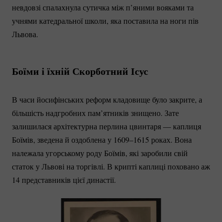
невдовзі спалахнула сутичка між п’яними вояками та
учнями катедральної школи, яка поставила на ноги пів
Львова.
Боїми і їхній Скорботний Ісус
В часи йосифінських реформ кладовище було закрите, а
більшість надгробних пам’ятників знищено. Зате
залишилася архітектурна перлина цвинтаря — каплиця
Боїмів, зведена й оздоблена у 1609–1615 роках. Вона
належала угорському роду Боїмів, які заробили свій
статок у Львові на торгівлі. В крипті каплиці поховано аж
14 представників цієї династії.