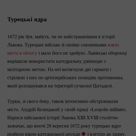
Турецькі ядра
1672 рік був, мабуть, чи не найстрашнішим в історії
Львова. Турецьке військо зі своїми союзниками
взяло
місто в облогу
і мало його не здобуло. Львівські оборонці
вирішили використати катедральну дзвіницю з
мілітарною метою. На неї витягнули дві гармати і
стріляли з них по артилерійських позиціях противника,
який розташувався на території сучасної Цитаделі.
Турки, зі свого боку, також інтенсивно обстрілювали
місто. Андрій Козицький у своїй праці «Leopolis militates.
Нариси військової історії Львова
XIII-XVIII
століття»
зазначає, що вночі 28 вересня 1672 року турецьке ядро
розбило вікно катедральної апсиди
і влетіло до храму.