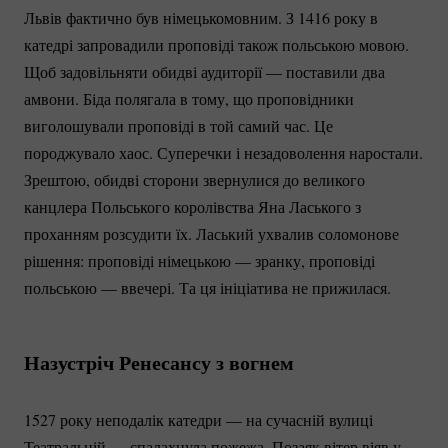
Львів фактично був німецькомовним. З 1416 року в
катедрі запровадили проповіді також польською мовою.
Щоб задовільняти обидві аудиторії — поставили два
амвони. Біда полягала в тому, що проповідники
виголошували проповіді в той самий час. Це
породжувало хаос. Суперечки і незадоволення наростали.
Зрештою, обидві сторони звернулися до великого
канцлера Польського королівства Яна Ласького з
проханням розсудити їх. Ласький ухвалив соломонове
рішення: проповіді німецькою — зранку, проповіді
польською — ввечері. Та ця ініціатива не прижилася.
Назустріч Ренесансу з вогнем
1527 року неподалік катедри — на сучасній вулиці
Театральній — спалахнула пожежа. Позаяк вітер віяв у