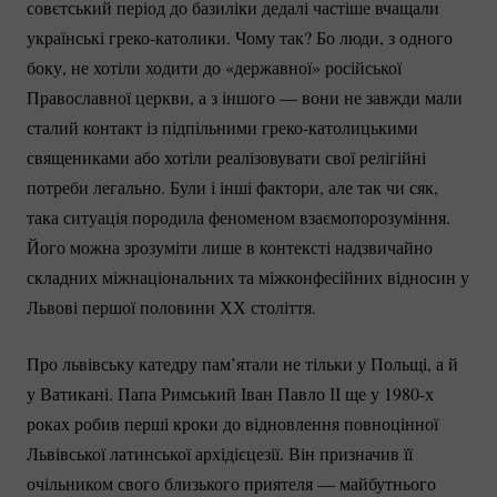
совєтський період до базиліки дедалі частіше вчащали
українські
греко-католики.
Чому так? Бо люди, з одного
боку, не хотіли ходити до «державної» російської
Православної церкви, а з іншого — вони не завжди мали
сталий контакт із підпільними
греко-католицькими
священиками або хотіли реалізовувати свої релігійні
потреби легально. Були і інші фактори, але так чи сяк,
така ситуація породила феноменом взаємопорозуміння.
Його можна зрозуміти лише в контексті надзвичайно
складних міжнаціональних та міжконфесійних відносин у
Львові першої половини ХХ століття.
Про львівську катедру пам’ятали не тільки у Польщі, а й
у Ватикані. Папа Римський Іван Павло ІІ ще у 1980-х
роках робив перші кроки до відновлення повноцінної
Львівської латинської архідієцезії. Він призначив її
очільником свого близького приятеля — майбутнього