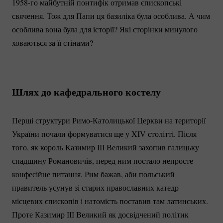
1958-го
майбутній понтифік отримав єпископські
свячення. Тож для Папи ця базиліка була особлива. А чим
особлива вона була для історії? Які сторінки минулого
ховаються за її стінами?
Шлях до кафедрального костелу
Перші структури
Римо-Католицької
Церкви на території
України почали формуватися ще у XIV столітті. Після
того, як король Казимир ІІІ Великий захопив галицьку
спадщину Романовичів, перед ним постало непросте
конфесійне питання. Рим бажав, аби польський
правитель усунув зі старих православних катедр
місцевих єпископів і натомість поставив там латинських.
Проте Казимир ІІІ Великий як досвідчений політик