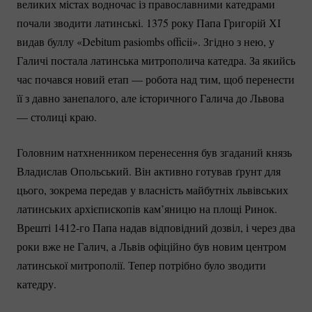
великих містах водночас із православними катедрами
почали зводити латинські. 1375 року Папа Григорій ХІ
видав буллу «Debitum pasiombs officii». Згідно з нею, у
Галичі постала латинська митрополича катедра. За якийсь
час почався новий етап — робота над тим, щоб перенести
її з давно занепалого, але історичного Галича до Львова
— столиці краю.
Головним натхненником перенесення був згаданий князь
Владислав Опольський. Він активно готував ґрунт для
цього, зокрема передав у власність майбутніх львівських
латинських архієпископів кам’яницю на площі Ринок.
Врешті
1412-го
Папа надав відповідний дозвіл, і через два
роки вже не Галич, а Львів офіційно був новим центром
латинської митрополії. Тепер потрібно було зводити
катедру.