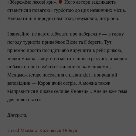
«Збережімо лесові яри».
Його автори закликають
ставитися з повагою і турботою до цих незвичних місць.
Відвідати ці природні пам’ятки, безумовно, потрібно.
І звичайно, не варто забувати про набережну — в гарну
погоду туристів приваблює Вісла та її береги. Тут
приємно просто посидіти або вирушити в рейс річкою,
звідки можна глянути на місто з іншого ракурсу, а заодно
побачити нові пам’ятки: живописні каменоломні,
Мєнцмєж (старе поселення сплавників) і природний
заповідник — Коров’ячий острів. А можна також
відправитися в цікаве селище Яновець... Але це вже тема
для іншої статті.
Джерела:
Urząd Miasta w Kazimierzu Dolnym