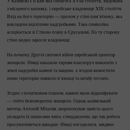
У Казімєжі є й кам’яна синагога XVIII століття, збудована
з місцевого вапняку, і єврейське кладовище XIX століття.
Вхід на його територію — пролом у
стіні-пам’ятнику
, яка
викладена вцілілими надгробками. Така символіка
асоціюється зі Стіною плачу в Єрусалимі. По ту сторону
стіни видно заросле кладовище.
На початку Другої світової війни єврейський цвинтар
знищили. Німці наказали євреям власноруч викопати з
землі надгробні камені та мацеви, а згодом вимостити
ними територію навколо в’язниці та штабу ґестапо.
Згідно з початковим планом, камені мали відшліфувати
— тобто безповоротно знищити. Однак казімєзький
митець Антоній Міхаляк запропонував замість цього
укладати їх написами вниз, стверджуючи, що так робота
просуватиметься швидше. Німці погодилися, завдяки