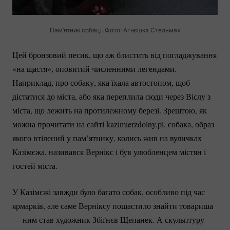
Пам’ятник собаці. Фото: Агнєшка Стельмах
Цей бронзовий песик, що аж блистить від погладжування
«на щастя», оповитий численними легендами.
Наприклад, про собаку, яка їхала автостопом, щоб
дістатися до міста, або яка переплила сюди через Віслу з
міста, що лежить на протилежному березі. Зрештою, як
можна прочитати на сайті kazimierzdolny.pl, собака, образ
якого втілений у пам’ятнику, колись жив на вуличках
Казімєжа, називався Вернікс і був улюбленцем містян і
гостей міста.
У Казімєжі завжди було багато собак, особливо під час
ярмарків, але саме Верніксу пощастило знайти товариша
— ним став художник Збіґнєв Щепанек. А скульптуру