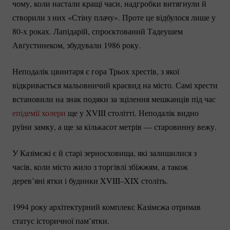
чому, коли настали кращі часи, надгробки витягнули й
створили з них «Стіну плачу». Проте це відбулося лише у
80-х роках. Лапідарій, спроєктований Тадеушем
Авґустинеком, збудували 1986 року.
Неподалік цвинтаря є гора Трьох хрестів, з якої
відкривається мальовничий краєвид на місто. Самі хрести
встановили на знак подяки за зцілення мешканців під час
епідемії холери
ще у XVIII столітті. Неподалік видно
руїни замку, а ще за кількасот метрів — старовинну вежу.
У Казімєжі є й старі зерносховища, які залишилися з
часів, коли місто жило з торгівлі збіжжям, а також
дерев’яні ятки і будинки XVIII–XIX століть.
1994 року архітектурний комплекс Казімєжа отримав
статус історичної пам’ятки.