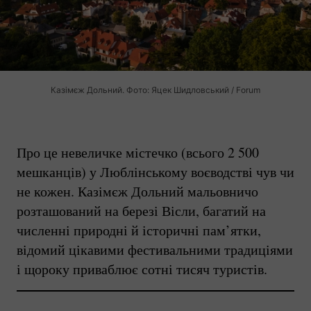
Казімєж Дольний. Фото: Яцек Шидловський / Forum
Про це невеличке містечко (всього 2 500
мешканців) у Люблінському воєводстві чув чи
не кожен. Казімєж Дольний мальовничо
розташований на березі Вісли, багатий на
численні природні й історичні пам’ятки,
відомий цікавими фестивальними традиціями
і щороку приваблює сотні тисяч туристів.