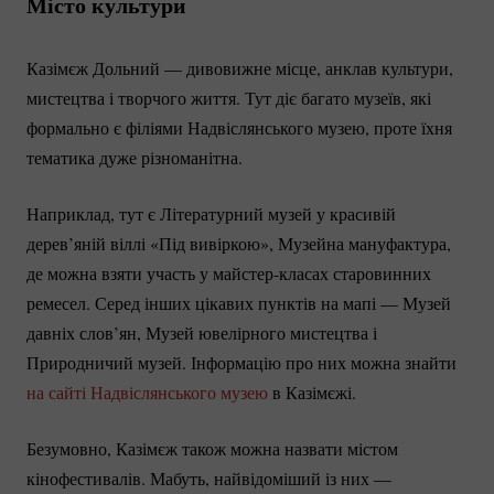
Місто культури
Казімєж Дольний — дивовижне місце, анклав культури,
мистецтва і творчого життя. Тут діє багато музеїв, які
формально є філіями Надвіслянського музею, проте їхня
тематика дуже різноманітна.
Наприклад, тут є Літературний музей у красивій
дерев’яній віллі «Під вивіркою», Музейна мануфактура,
де можна взяти участь у
майстер-класах
старовинних
ремесел. Серед інших цікавих пунктів на мапі — Музей
давніх слов’ян, Музей ювелірного мистецтва і
Природничий музей. Інформацію про них можна знайти
на сайті Надвіслянського музею
в Казімєжі.
Безумовно, Казімєж також можна назвати містом
кінофестивалів. Мабуть, найвідоміший із них —