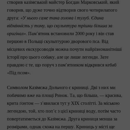
створив казімєзький майстер Боґдан Марковський, який
говорив, що дуже точно відтворив свого чотирилапого
друга:
 «У нього саме така голова і тулуб. Єдина 
відмінність у тому, що скульптура трішки більша за 
оригінал». 
Пам’ятник встановили 2000 року і він став
першою в Польщі скульптурою дворового пса. Від
місцевих екскурсоводів можна почути найрізноманітніші
історії про цього собаку, але це лише легенди. Зате
правдою є те, що поруч з пам’ятником відкрився кебаб
«Під псом».
Символом Казімєжа Дольного є криниці. Дві з них ми
побачимо вже на площі Ринок. Та, що більша, — красива,
крита ґонтом — з’явилася тут у XIX столітті. За міською
легендою, той, хто поп’є з цієї криниці воду, потім часто
повертатиметься до Казімєжа. Друга криниця менша за
розмірами, однак схожа на першу. Криниць у місті ще