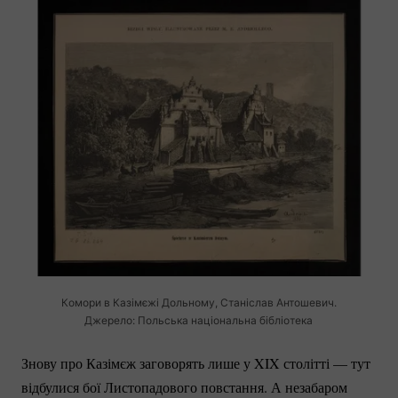
Комори в Казімєжі Дольному, Станіслав Антошевич.
Джерело: Польська національна бібліотека
Знову про Казімєж заговорять лише у XIX столітті — тут
відбулися бої Листопадового повстання. А незабаром