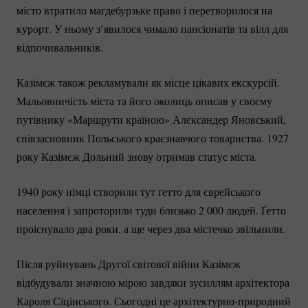
місто втратило магдебурзьке право і перетворилося на
курорт. У ньому з’явилося чимало пансіонатів та вілл для
відпочивальників.
Казімєж також рекламували як місце цікавих екскурсій.
Мальовничість міста та його околиць описав у своєму
путівнику «Маршрути країною» Алєксандер Яновський,
співзасновник Польського краєзнавчого товариства. 1927
року Казімєж Дольний знову отримав статус міста.
1940 року німці створили тут ґетто для єврейського
населення і запроторили туди близько 2 000 людей. Ґетто
проіснувало два роки, а ще через два містечко звільнили.
Після руйнувань Другої світової війни Казімєж
відбудували значною мірою завдяки зусиллям архітектора
Кароля Сіцінського. Сьогодні це
архітектурно-природний