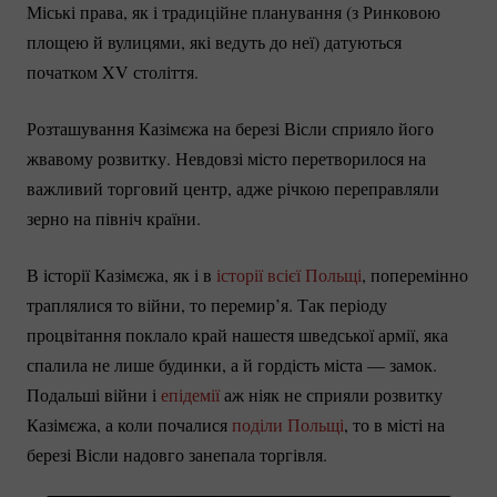
Міські права, як і традиційне планування (з Ринковою
площею й вулицями, які ведуть до неї) датуються
початком XV століття.
Розташування Казімєжа на березі Вісли сприяло його
жвавому розвитку. Невдовзі місто перетворилося на
важливий торговий центр, адже річкою переправляли
зерно на північ країни.
В історії Казімєжа, як і в
історії всієї Польщі
, поперемінно
траплялися то війни, то перемир’я. Так періоду
процвітання поклало край нашестя шведської армії, яка
спалила не лише будинки, а й гордість міста — замок.
Подальші війни і
епідемії
аж ніяк не сприяли розвитку
Казімєжа, а коли почалися
поділи Польщі
, то в місті на
березі Вісли надовго занепала торгівля.