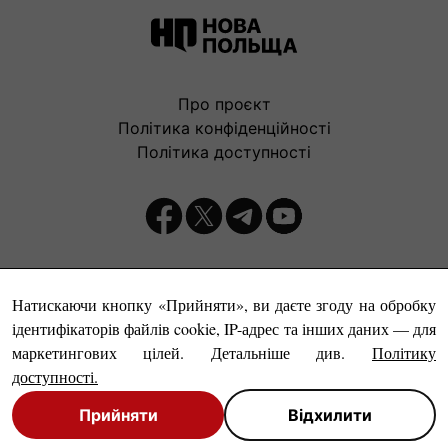
Про проєкт
Політика конфіденційності
Політика доступності
Видавець:
Натискаючи кнопку «Прийняти», ви даєте згоду на обробку
ідентифікаторів файлів cookie, IP-адрес та інших даних — для
маркетингових цілей. Детальніше див.
Політику
доступності
.
Прийняти
Відхилити
© Нова Польща, 1999-2026
Close
Close