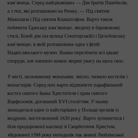
кам’яниць. Серед найцікавіших — Дім братів Пшибилів,
а з тих, які розташовані на Ринку, — Під святим
Миколаєм і Під святим Кшиштофом. Варто також
побачити Ґданську кам’яницю, зведену в бароковому
стилі, Білий дім (на вулиці Сенаторській) і Целєйовську
кам’яницю, в якій розташована одна з філій
Надвіслянського музею. Важко перелічити всі цікаві
споруди, але напевно кожен зверне увагу на щось своє.
У місті, заснованому монахами, звісно, чимало костелів і
монастирів. Серед них варто відзначити парафіяльний
костел святого Івана Хрестителя і храм святого
Варфоломія, датований XVI століттям. У ньому
знаходиться один із найстаріших у Польщі органів із
модрини, виготовлений 1620 року. Варто зупинитися і
біля придорожної каплиці зі Скорботним Христом,
збудованої 1588 року неподалік так званої Люблінської