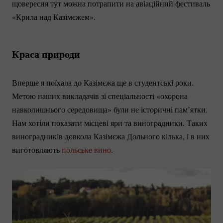
щовересня тут можна потрапити на авіаційний фестиваль
«Крила над Казімєжем».
Краса природи
Вперше я поїхала до Казімєжа ще в студентські роки.
Метою наших викладачів зі спеціальності «охорона
навколишнього середовища» були не історичні пам’ятки.
Нам хотіли показати місцеві яри та виноградники. Таких
виноградників довкола Казімєжа Дольного кілька, і в них
виготовляють
польське вино
.