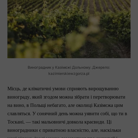
Виноградник у Казімєжі Дольному. Джерело:
kazimierskiewzgorza.pl
Місць, де кліматичні умови сприяють вирощуванню
винограду, який згодом можна зібрати і перетворювати
на вино, в Польщі небагато, але околиці Казімєжа цим
славляться. У сонячний день можна уявити собі, що ти в
Тоскані, — такі мальовничі довкола краєвиди. Ці
виноградники є приватною власністю, але, наскільки