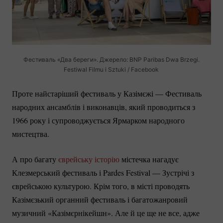
Фестиваль «Два береги». Джерело: BNP Paribas Dwa Brzegi.
Festiwal Filmu i Sztuki / Facebook
Проте найстаріший фестиваль у Казімєжі — Фестиваль
народних ансамблів і виконавців, який проводиться з
1966 року і супроводжується Ярмарком народного
мистецтва.
А про багату
єврейську історію
містечка нагадує
Клезмерський фестиваль і Pardes Festival — Зустрічі з
єврейською культурою. Крім того, в місті проводять
Казімєзький органний фестиваль і багатожанровий
музичний «Казімєрнікейшн». Але й це ще не все, адже