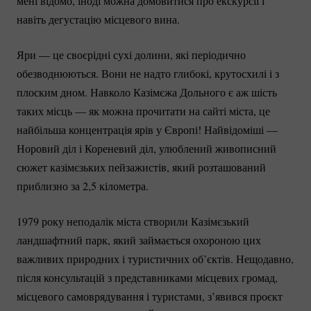
мені відомо, іноді можна домовитися про екскурсії і
навіть дегустацію місцевого вина.
Яри — це своєрідні сухі долини, які періодично
обезводнюються. Вони не надто глибокі, крутосхилі і з
плоским дном. Навколо Казімєжа Дольного є аж шість
таких місць — як можна прочитати на сайті міста, це
найбільша концентрація ярів у Європі! Найвідоміші —
Норовий діл і Кореневий діл, улюблений живописний
сюжет казімєзьких пейзажистів, який розташований
приблизно за 2,5 кілометра.
1979 року неподалік міста створили Казімєзький
ландшафтний парк, який займається охороною цих
важливих природних і туристичних об’єктів. Нещодавно,
після консультацій з представниками місцевих громад,
місцевого самоврядування і туристами, з’явився проєкт