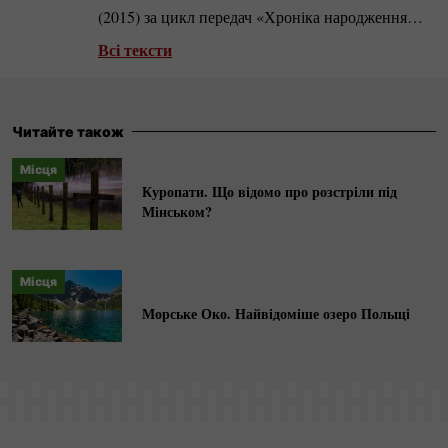
(2015) за цикл передач «Хроніка народження
"Солідарності"».
Арт-менеджерка
, в 2018–2023
Всі тексти
роках співпрацювала з Театральним інститутом
імені Збіґнєва Рашевського. Стипендіатка
літературної резиденції Вишеградського фонду,
Читайте також
була також кураторкою і продюсеркою першого
Місця
словацького театрального фестивалю в Польщі.
Куропати. Що відомо про розстріли під
Любителька
стріт-арту
, веде
інстаграм-блог
Мінськом?
@pole_to_write.
Місця
Морське Око. Найвідоміше озеро Польщі