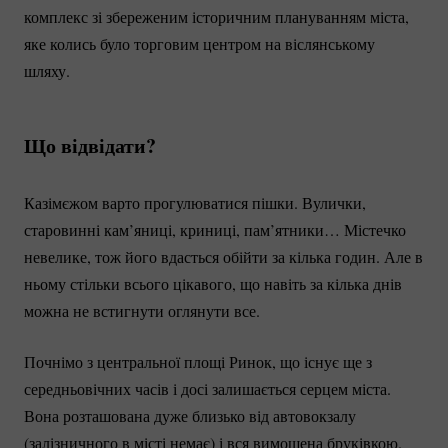
комплекс зі збереженим історичним плануванням міста,
яке колись було торговим центром на віслянському
шляху.
Що відвідати?
Казімєжом варто прогулюватися пішки. Вулички,
старовинні кам’яниці, криниці, пам’ятники… Містечко
невелике, тож його вдасться обійти за кілька годин. Але в
ньому стільки всього цікавого, що навіть за кілька днів
можна не встигнути оглянути все.
Почнімо з центральної площі Ринок, що існує ще з
середньовічних часів і досі залишається серцем міста.
Вона розташована дуже близько від автовокзалу
(залізничного в місті немає) і вся вимощена бруківкою.