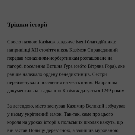
Трішки історії
Своєю назвою Казімєж завдячує імені благодійника:
наприкінці XII століття князь Казімєж Справедливий
передав
монахиням-норбертинкам
розташоване на
пагорбі поселення Вєтшна Ґура (себто Вітряна Гора), яке
раніше належало ордену бенедиктинців. Сестри
перейменували поселення на честь князя. Найраніша
документальна згадка про Казімєж датується 1249 роком.
За легендою, місто заснував Казимир Великий і збудував
у ньому укріплений замок.
Так-так
, саме про цього
короля на уроках історії в польських школах кажуть, що
він застав Польщу дерев’яною, а залишив мурованою.