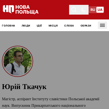
RU
UA
Toggle theme
Toggle theme
ГОЛОВНА
ЛЮДИ
ІДЕЇ
МІСЦЯ
СЛОВА
ОБРАЗИ
Tog
Юрій Ткачук
Магістр, аспірант Інституту славістики Польської академії
наук. Випускник Прикарпатського національного