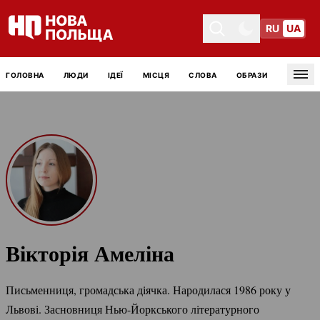
RU
UA
Toggle theme
Toggle theme
ГОЛОВНА
ЛЮДИ
ІДЕЇ
МІСЦЯ
СЛОВА
ОБРАЗИ
Tog
Вікторія Амеліна
Письменниця, громадська діячка. Народилася 1986 року у
Львові. Засновниця
Нью-Йоркського
літературного