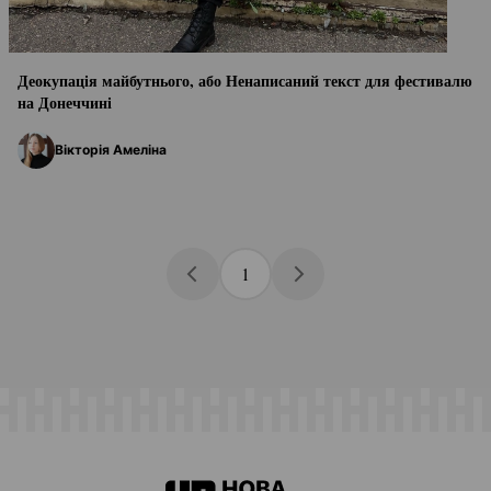
Деокупація майбутнього, або Ненаписаний текст для фестивалю
на Донеччині
Вікторія Амеліна
1