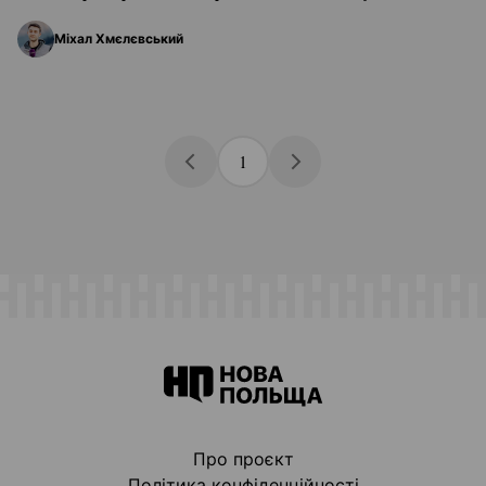
Міхал Хмєлєвський
1
Про проєкт
Політика конфіденційності