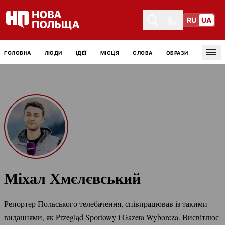
RU
UA
Toggle theme
Toggle theme
ГОЛОВНА
ЛЮДИ
ІДЕЇ
МІСЦЯ
СЛОВА
ОБРАЗИ
Tog
Міхал Хмєлєвський
Репортер Польського телебачення, співпрацював із такими
виданнями, як Przegląd Sportowy і Gazeta Wyborcza. Висвітлює