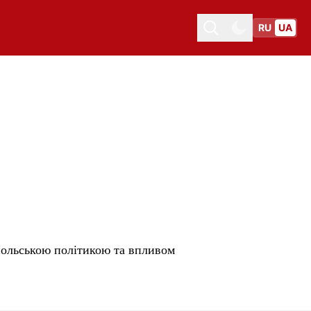
RU
UA
Toggle theme
Toggle theme
 польською політикою та впливом