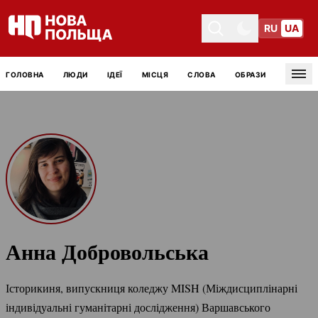
RU
UA
Toggle theme
Toggle theme
ГОЛОВНА
ЛЮДИ
ІДЕЇ
МІСЦЯ
СЛОВА
ОБРАЗИ
Tog
Анна Добровольська
Історикиня, випускниця коледжу MISH (Міждисциплінарні
індивідуальні гуманітарні дослідження) Варшавського